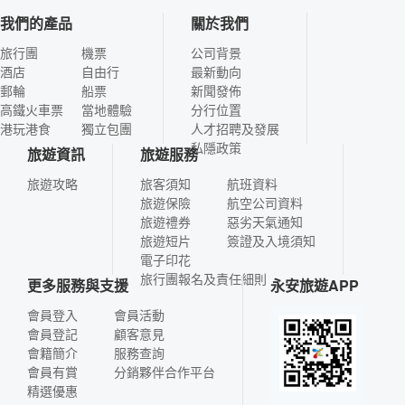
我們的產品
關於我們
旅行團
機票
公司背景
酒店
自由行
最新動向
郵輪
船票
新聞發佈
高鐵火車票
當地體驗
分行位置
港玩港食
獨立包團
人才招聘及發展
私隱政策
旅遊資訊
旅遊服務
旅遊攻略
旅客須知
航班資料
旅遊保險
航空公司資料
旅遊禮券
惡劣天氣通知
旅遊短片
簽證及入境須知
電子印花
旅行團報名及責任細則
更多服務與支援
永安旅遊APP
會員登入
會員活動
會員登記
顧客意見
會籍簡介
服務查詢
會員有賞
分銷夥伴合作平台
精選優惠