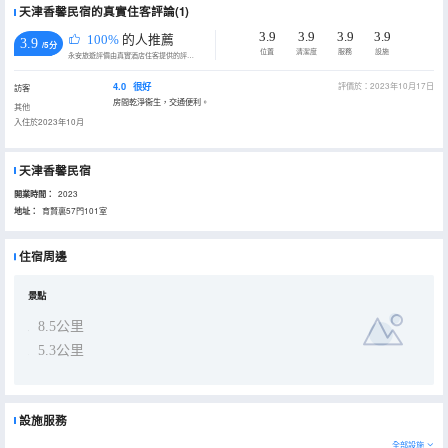
天津香馨民宿的真實住客評論(1)
3.9
3.9
3.9
3.9
100%
的人推薦
3.9
/5分
位置
清潔度
服務
設施
永安旅遊評價由真實酒店住客提供的評價。
4.0
很好
評價於：2023年10月17日
訪客
房間乾淨衞生，交通便利。
其他
入住於2023年10月
天津香馨民宿
開業時間：
2023
地址：
育賢裏57門101室
住宿周邊
景點
8.5公里
5.3公里
設施服務
全部設施