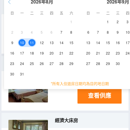
2026年8月
2026年9月
標準三人間
日
一
二
三
四
五
六
日
一
二
三
四
1
1
2
3
18㎡
2
3
4
5
6
7
8
6
7
8
9
10
查看供應
9
10
11
12
13
14
15
13
14
15
16
17
16
17
18
19
20
21
22
20
21
22
23
24
標準雙床房
23
24
25
26
27
28
29
27
28
29
30
30
31
12㎡
*所有入住退房日期均為目的地日期
查看供應
經濟大床房