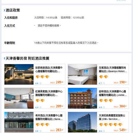
酒店政策
入住和退房
入住時間：14:00以後 退房時間：12:00以前
入住方式
酒店不提供櫃枱服務。
年齡限制
18歲以下的房客不得在沒有家長或監護人的情況下入住酒店。
天津香馨民宿
附近酒店推薦
如家商旅酒店(天津奧體中
全寓酒店(天津腫瘤醫院地
心腫瘤醫院地鐵站店)
鐵站店) (Quanyu Hotel
(Homeinn Selected
(Tianjin Cancer
Hotel (Tianjin Olympic
Hospital Subway
Sports Center Tumor
Station Branch))
249+
190+
HKD
HKD
4.6
/ 5
4.7
/ 5
Hospital Subway
Station))
紅蘋果賓館(天津奧體中心
喆啡酒店(天津奧體中心腫
腫瘤醫院地鐵站店)
瘤醫院地鐵站店) (James
(Hongpingguo Hotel)
Joyce Coffetel Hotel
(Tianjin Aotizhongxin
Zhongliuyiyuan Subway
209+
304+
HKD
HKD
4.4
/ 5
4.8
/ 5
Station))
希岸酒店(天津奧體中心腫
天津招商奧體壹棠服務公
瘤醫院地鐵站店) (Xana
寓 (CM+ Service
Hotelle (Tianjin Aoti
Apartment)
Zhongxin Zhongliu
Yiyuan Subway
283+
549+
HKD
HKD
4.8
/ 5
4.6
/ 5