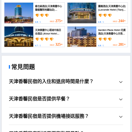
Station))
維也納酒店(天津奧體中心
麗楓酒店(天津奧體中心店)
腫瘤醫院地鐵站店)
(Lavande Hotel (Tianjin
(Vienna Hotel (Tianjin
Olympic Sports
Olympic Center Tumor
Center))
Hospital Subway
275+
244+
HKD
HKD
4.8
/ 5
4.8
/ 5
Station Branch))
天津奧體中心環湖中路亞
Garden Plaza Hotel 花廣
朵酒店 (Atour Hotel
酒店(天津奧體中心天塔湖
(Central Huanhu Road
店) (Garden Plaza Hotel)
Tianjin Olympic Sports
Center))
325+
281+
HKD
HKD
4.7
/ 5
4.8
/ 5
常見問題
天津香馨民宿的入住和退房時間是什麼？
天津香馨民宿是否提供早餐？
天津香馨民宿是否提供機場接送服務？