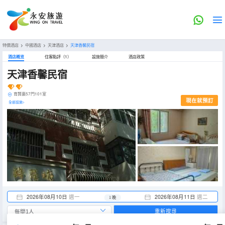
特價酒店
>
中國酒店
>
天津酒店
>
天津香馨民宿
酒店概览
住客點評（1）
設施簡介
酒店政策
天津香馨民宿
育賢裏57門101室
現在就預訂
全部設施>
2026年08月10日
週一
2026年08月11日
週二
1 晚
重新搜尋