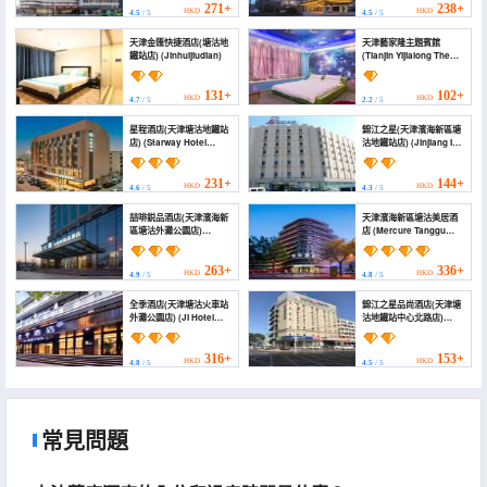
Station Branch, Binhai
271+
238+
HKD
HKD
4.5
/ 5
4.5
/ 5
New Area, Tianjin))
天津金匯快捷酒店(塘沽地
天津藝家隆主題賓館
鐵站店) (Jinhuijiudian)
(Tianjin Yijialong Theme
Hotel)
131+
102+
HKD
HKD
4.7
/ 5
2.2
/ 5
星程酒店(天津塘沽地鐵站
錦江之星(天津濱海新區塘
店) (Starway Hotel
沽地鐵站店) (Jinjiang Inn
(Tianjin Tanggu Subway
(Tianjin Binhai New
Station))
District Tanggu Metro
Station))
231+
144+
HKD
HKD
4.6
/ 5
4.3
/ 5
喆啡鋭品酒店(天津濱海新
天津濱海新區塘沽美居酒
區塘沽外灘公園店)
店 (Mercure Tanggu
(James Joyce Treasury
Tianjin Binhai New
Hotel (Tianjin Binhai
Area)
New Area Tanggu Bund
263+
336+
HKD
HKD
4.9
/ 5
4.8
/ 5
Park Branch))
全季酒店(天津塘沽火車站
錦江之星品尚酒店(天津塘
外灘公園店) (JI Hotel
沽地鐵站中心北路店)
(Tianjin Tanggu Railway
(Jinjiang Inn Select
Station Waitan Park))
Hotel (Tianjin Tanggu
Subway Station
316+
153+
HKD
HKD
4.8
/ 5
4.5
/ 5
Zhongxin North Road))
常見問題