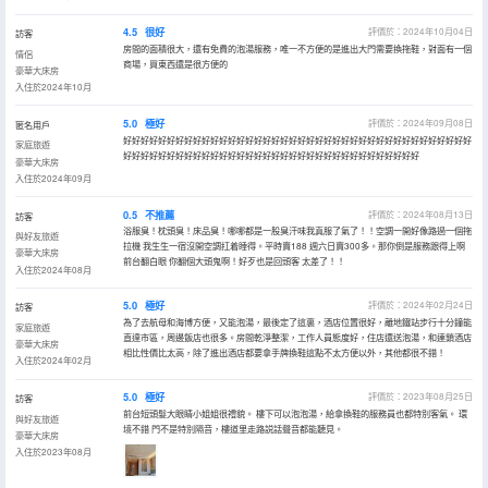
4.5
很好
評價於：2024年10月04日
訪客
房間的面積很大，還有免費的泡湯服務，唯一不方便的是進出大門需要換拖鞋，對面有一個
情侶
商場，買東西還是很方便的
豪華大床房
入住於2024年10月
5.0
極好
評價於：2024年09月08日
匿名用戶
好好好好好好好好好好好好好好好好好好好好好好好好好好好好好好好好好好好好好好好好
家庭旅遊
好好好好好好好好好好好好好好好好好好好好好好好好好好好好好好好好好好
豪華大床房
入住於2024年09月
0.5
不推薦
評價於：2024年08月13日
訪客
浴服臭！枕頭臭！床品臭！哪哪都是一股臭汗味我真服了氣了！！空調一開好像路過一個拖
與好友旅遊
拉機 我生生一宿沒開空調扛着睡得。平時賣188 週六日賣300多。那你倒是服務跟得上啊
豪華大床房
前台翻白眼 你翻個大頭鬼啊！好歹也是回頭客 太差了！！
入住於2024年08月
5.0
極好
評價於：2024年02月24日
訪客
為了去航母和海博方便，又能泡湯，最後定了這裏，酒店位置很好，離地鐵站步行十分鐘能
家庭旅遊
直達市區，周邊飯店也很多。房間乾淨整潔，工作人員態度好，住店還送泡湯，和連鎖酒店
豪華大床房
相比性價比太高，除了進出酒店都要拿手牌換鞋這點不太方便以外，其他都很不錯！
入住於2024年02月
5.0
極好
評價於：2023年08月25日
訪客
前台短頭髮大眼睛小姐姐很禮貌。 樓下可以泡泡湯，給拿換鞋的服務員也都特別客氣。 環
與好友旅遊
境不錯 門不是特別隔音，樓道里走路説話聲音都能聽見。
豪華大床房
入住於2023年08月