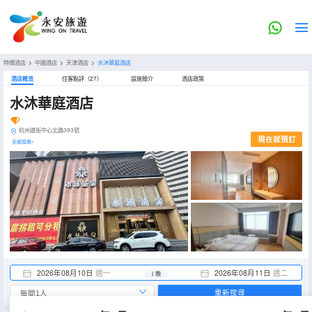
特價酒店
>
中國酒店
>
天津酒店
>
水沐華庭酒店
酒店概览
住客點評（27）
設施簡介
酒店政策
水沐華庭酒店
杭州道街中心北路393號
現在就預訂
全部設施>
2026年08月10日
週一
2026年08月11日
週二
1 晚
重新搜尋