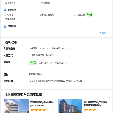
小童浴袍
小童拖鞋
前台服務
免費
儲物櫃
快速入住退房
行李寄存
叫醒服務
餐飲服務
全部設施
酒店政策
入住和退房
入住時間：14:00以後 退房時間：12:00以前
入住方式
櫃枱服務時間：24小時。
停車場
免费
酒店內提供私人（住客專用）
。
寵物
不可攜帶寵物。
年齡限制
18歲以下的房客不得在沒有家長或監護人的情況下入住酒店。
水沐華庭酒店
附近酒店推薦
天津勝利賓館(塘沽地鐵站)
維也納國際酒店(天津濱海
(Victory Hotel)
新區塘沽地鐵站店)
(Vienna International
Hotel (Tanggu Metro