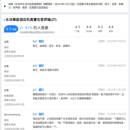
根據《天津市生活垃圾管理條例》相關規定，自2020年12月1日起，住宿業不得主動提供牙刷、梳子、浴擦、剃鬚
刀、指甲銼、鞋擦，若需要可諮詢酒店。
水沐華庭酒店的真實住客評論(27)
4.3
4.4
4.3
4.4
81%
的人推薦
4.3
/5分
位置
清潔度
服務
設施
永安旅遊評價由真實酒店住客提供的評價。
5.0
極好
評價於：2026年07月30日
訪客
衞生：超級棒，安全，乾淨，服務好，
其他
豪華大床房
入住於2026年05月
5.0
極好
評價於：2025年09月03日
訪客
衞生：很乾凈 服務也很好
其他
豪華大床房
入住於2025年07月
2.7
還行
評價於：2024年12月18日
訪客
體驗感極差的一次預訂，洗浴中心休息客房改造成的賓館 潮潮潮，被子都是潮乎乎的，出
商務旅客
來進去都是洗大澡的客人，亂哄哄，入住十分鐘果斷離開。
豪華大床房
入住於2024年12月
5.0
極好
評價於：2024年10月26日
Sanshiyisheng
酒店很不錯，之前經常來樓下水沐湯泉洗澡，頭次住他家酒店，性價比很高的，下樓就可以
其他
去泡澡還是很方便的。「唯一不算滿意的，就是一進房間內有一種，潮濕悶過的那種味道，
豪華大床房
建議商家可以整治一下」
入住於2024年10月