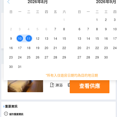
2026年8月
2026年9月
豪華大床房
日
一
二
三
四
五
六
日
一
二
三
四
1
1
2
3
25-30㎡
1-6層
空調
2
3
4
5
6
7
8
6
7
8
9
10
查看供應
淋浴
電視機
9
10
11
12
13
14
15
13
14
15
16
17
16
17
18
19
20
21
22
20
21
22
23
24
豪華雙床房
23
24
25
26
27
28
29
27
28
29
30
30
31
25-30㎡
1-6層
空調
*所有入住退房日期均為目的地日期
查看供應
淋浴
電視機
重要資訊
城市重要資訊