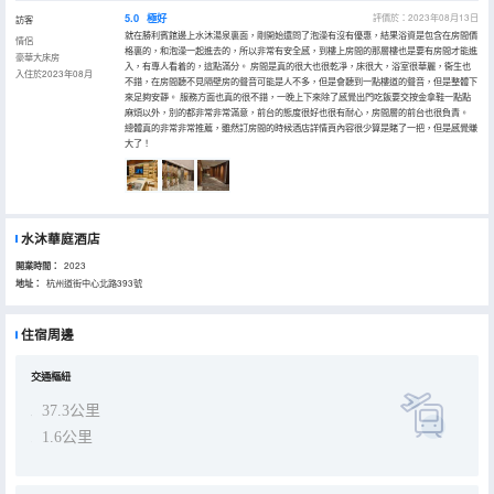
5.0
極好
評價於：2023年08月13日
訪客
就在勝利賓館邊上水沐湯泉裏面，剛開始還問了泡澡有沒有優惠，結果浴資是包含在房間價
情侶
格裏的，和泡澡一起進去的，所以非常有安全感，到樓上房間的那層樓也是要有房間才能進
豪華大床房
入，有專人看着的，這點滿分。 房間是真的很大也很乾凈，床很大，浴室很華麗，衞生也
入住於2023年08月
不錯，在房間聽不見隔壁房的聲音可能是人不多，但是會聽到一點樓道的聲音，但是整體下
來足夠安靜。 服務方面也真的很不錯，一晚上下來除了感覺出門吃飯要交按金拿鞋一點點
麻煩以外，別的都非常非常滿意，前台的態度很好也很有耐心，房間層的前台也很負責。
總體真的非常非常推薦，雖然訂房間的時候酒店詳情頁內容很少算是賭了一把，但是感覺賺
大了！
水沐華庭酒店
開業時間：
2023
地址：
杭州道街中心北路393號
住宿周邊
交通樞紐
37.3公里
1.6公里