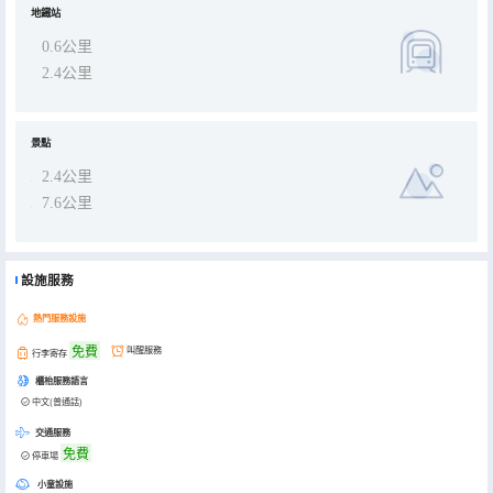
地鐵站
0.6公里
2.4公里
景點
2.4公里
7.6公里
設施服務
熱門服務設施
免費
叫醒服務
行李寄存
櫃枱服務語言
中文(普通話)
交通服務
免費
停車場
小童設施