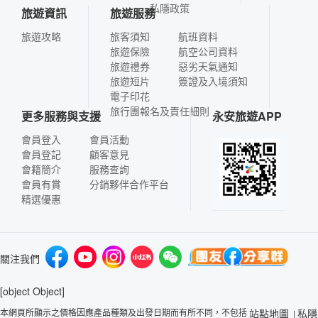
私隱政策
旅遊資訊
旅遊服務
旅遊攻略
旅客須知
航班資料
旅遊保險
航空公司資料
旅遊禮券
惡劣天氣通知
旅遊短片
簽證及入境須知
電子印花
旅行團報名及責任細則
更多服務與支援
永安旅遊APP
會員登入
會員活動
會員登記
顧客意見
會籍簡介
服務查詢
會員有賞
分銷夥伴合作平台
精選優惠
關注我們
[object Object]
本網頁所顯示之價格因應產品種類及出發日期而有所不同，不包括
站點地圖
私隱
|