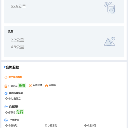
65.6公里
景點
2.2公里
4.9公里
設施服務
熱門服務設施
免費
叫醒服務
咖啡廳
行李寄存
櫃枱服務語言
中文(普通話)
交通服務
免費
停車場
小童設施
小童拖鞋
小童牙刷
小童泳池