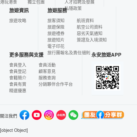
港玩港食
獨立包團
人才招聘及發展
私隱政策
旅遊資訊
旅遊服務
旅遊攻略
旅客須知
航班資料
旅遊保險
航空公司資料
旅遊禮券
惡劣天氣通知
旅遊短片
簽證及入境須知
電子印花
旅行團報名及責任細則
更多服務與支援
永安旅遊APP
會員登入
會員活動
會員登記
顧客意見
會籍簡介
服務查詢
會員有賞
分銷夥伴合作平台
精選優惠
關注我們
[object Object]