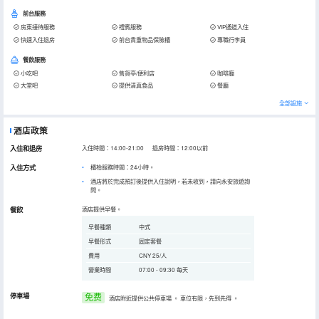
前台服務
房東接待服務
禮賓服務
VIP通道入住
快速入住退房
前台貴重物品保險櫃
專職行李員
餐飲服務
小吃吧
售貨亭/便利店
咖啡廳
大堂吧
提供清真食品
餐廳
全部設施
酒店政策
入住和退房
入住時間：14:00-21:00 退房時間：12:00以前
入住方式
櫃枱服務時間：24小時。
酒店將於完成預訂後提供入住說明，若未收到，請向永安旅遊詢
問。
餐飲
酒店提供早餐。
早餐種類
中式
早餐形式
固定套餐
費用
CNY 25/人
營業時間
07:00 - 09:30 每天
停車場
免费
酒店附近提供公共停車場
。
車位有限，先到先得
。