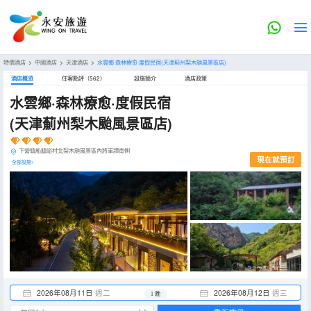
特價酒店
>
中國酒店
>
天津酒店
>
水雲鄉·森林療愈·度假民宿(天津薊州梨木颱風景區店)
酒店概览
住客點評（562）
設施簡介
酒店政策
水雲鄉·森林療愈·度假民宿
(天津薊州梨木颱風景區店)
下營鎮船艙峪村北梨木颱風景區內將軍譚南側
現在就預訂
全部設施>
2026年08月11日
週二
2026年08月12日
週三
1 晚