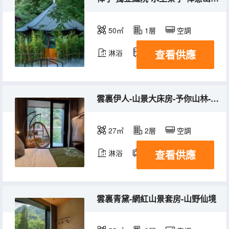
50㎡
1層
空調
查看供應
淋浴
冰箱
雲裏伊人-山景大床房-予你山林-添眠按摩床墊
27㎡
2層
空調
查看供應
淋浴
電視機
冰箱
雲裏青黛-網紅山景套房-山野仙境