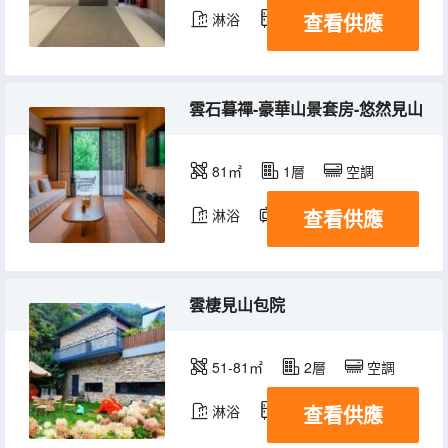
查看供應
淋浴
冰箱
雲石暮禪-豪華山景套房-悠然見山
81㎡
1層
空調
查看供應
淋浴
電視機
冰箱
雲棲見山包院
51-81㎡
2層
空調
查看供應
淋浴
冰箱