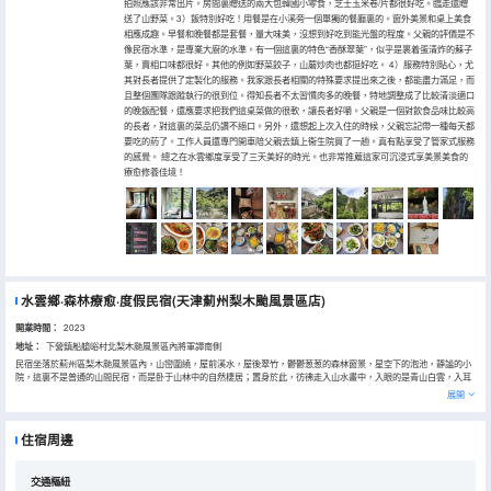
拍照應該非常出片。房間裏贈送的兩大包韓國小零食，芝士玉米卷/片都很好吃。臨走還贈
送了山野菜。3）飯特別好吃！用餐是在小溪旁一個單獨的餐廳裏的。窗外美景和桌上美食
相應成趣。早餐和晚餐都是套餐，量大味美，沒想到好吃到能光盤的程度。父親的評價是不
像民宿水準，是專業大廚的水準。有一個這裏的特色“香酥翠葉”，似乎是裹着蛋清炸的蘇子
葉，賣相口味都很好。其他的例如野菜餃子，山蘑炒肉也都挺好吃。 4）服務特別貼心，尤
其對長者提供了定製化的服務。我家跟長者相關的特殊要求提出來之後，都能盡力滿足，而
且整個團隊跟蹤執行的很到位。得知長者不太習慣肉多的晚餐，特地調整成了比較清淡適口
的晚飯配餐，還應要求把我們這桌菜做的很軟，讓長者好嚼。父親是一個對飲食品味比較高
的長者，對這裏的菜品仍讚不絕口。另外，還想起上次入住的時候，父親忘記帶一種每天都
要吃的葯了。工作人員還專門開車陪父親去鎮上衞生院買了一趟。真有點享受了管家式服務
的感覺。 總之在水雲鄉度享受了三天美好的時光。也非常推薦這家可沉浸式享美景美食的
療愈修養佳境！
水雲鄉·森林療愈·度假民宿(天津薊州梨木颱風景區店)
開業時間：
2023
地址：
下營鎮船艙峪村北梨木颱風景區內將軍譚南側
民宿坐落於薊州區梨木颱風景區內，山巒圍繞，屋前溪水，屋後翠竹，鬱鬱葱葱的森林窗景，星空下的泡池，靜謐的小
院，這裏不是普通的山間民宿，而是卧于山林中的自然棲居；置身於此，彷彿走入山水畫中，入眼的是青山白雲，入耳
的是潺潺流水聲與鳥鳴聲，入心的大自然的清新與芬芳；居於此，漫遊森林，迴歸自然，盡情享受超高負氧離子下的森
展開
林浴，山林的清新，植物自由而向上發展的強大能量場，足以讓我們放下一切焦慮，淨化心靈；用大自然的療愈，來煥
醒靈魂深處最放鬆的自己，獨享屬於自己的恬靜時光。
住宿周邊
交通樞紐