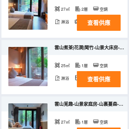
27㎡
2層
空調
查看供應
淋浴
電視機
冰箱
雲山煮茶|花澗|聞竹-山景大床房-山裏品茗-添眠按摩床墊
25㎡
1層
空調
查看供應
淋浴
冰箱
雲山覓趣-山景家庭房-山裏蔓森-寵物友好
27㎡
1層
空調