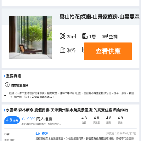
雲山拾花|探幽-山景家庭房-山裏蔓森
25㎡
1層
空調
查看供應
淋浴
冰箱
重要資訊
城市重要資訊
根據《天津市生活垃圾管理條例》相關規定，自2020年12月1日起，住宿業不得主動提供牙刷、梳子、浴擦、剃鬚
刀、指甲銼、鞋擦，若需要可諮詢酒店。
水雲鄉·森林療愈·度假民宿(天津薊州梨木颱風景區店)的真實住客評論(562)
4.8
4.8
4.8
4.9
99%
的人推薦
4.8
/5分
位置
清潔度
服務
設施
永安旅遊評價由真實酒店住客提供的評價。
5.0
極好
評價於：2026年08月07日
訪客
民宿就在梨木台景區裏面，入住免景區門票，民宿還有免費擺渡車接送，帶娃不用自己折
家庭旅遊