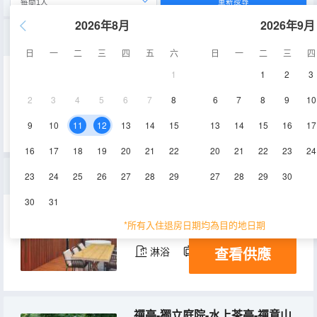
重新搜尋
2026年8月
2026年9月
雲石歸隱-山景套房-月下鞦韆-空中庭院
日
一
二
三
四
五
六
日
一
二
三
四
1
1
2
3
51㎡
2層
空調
2
3
4
5
6
7
8
6
7
8
9
10
查看供應
淋浴
電視機
冰箱
9
10
11
12
13
14
15
13
14
15
16
17
16
17
18
19
20
21
22
20
21
22
23
24
雲石望舒-山景套房-星空泡池-空中庭院
23
24
25
26
27
28
29
27
28
29
30
30
31
53㎡
2層
空調
*所有入住退房日期均為目的地日期
查看供應
淋浴
電視機
冰箱
禪亭-獨立庭院-水上茶亭-禪意山景大床房