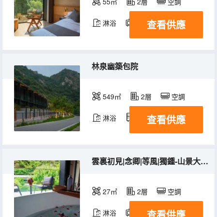
55㎡
2層
空調
查看供應
淋浴
電視機
冰箱
林泉幽築包院
549㎡
2層
空調
查看供應
淋浴
冰箱
雲裏初見|念卿|等風|獨鍾-山景大床房-予你山林
27㎡
2層
空調
查看供應
淋浴
電視機
冰箱