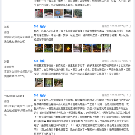
天都給一份，每天早上和晚上在景區裏轉，非常舒服，房間還包括門票，努省三人門票，觀
光車門口接送，五星級體驗毫不誇張，絕對推薦入住。
5.0
極好
評價於：2026年07月25日
訪客
作為一名身心成長老師，選了多家店最後選擇了這家森林療愈酒店，這是非常不錯的一家酒
情侶
店地理位置好，環境不錯，安靜，私密,告別一週的繁瑣工作，週末來雲水鄉來一場身心療
雲裏初見|念卿|等風|獨鍾-山
愈是你不錯的選擇
景大床房-予你山林
入住於2026年07月
5.0
極好
評價於：2026年07月20日
訪客
房間整潔乾淨明亮，服務到位，會主動幫拿行李，孩子沖泡奶粉需要較多礦泉水水也無條件
家庭旅遊
滿足了；食堂早餐也做的很對胃口，家常口味、好吃；民宿在景區內，不用奔波來回，環境
雲裏沐山|聼雨-山景雙床房-
安靜，想帶娃玩水隨時出門可玩。也是一路走來看起來最好的民宿了，沒有選錯。
林間清風
入住於2026年07月
5.0
極好
評價於：2026年07月16日
Yiguoxiaoyujiang
第二次來薊縣玩兒還是選擇了水雲鄉，帶給我的依然是滿分的體驗！如果來梨木台旅遊或者
情侶
是單純的想在山裡躺平兩天那麼來水雲鄉真的是不二之選！ 我是一個走到哪都要帶着一次
雲山煮茶|花澗|聞竹-山景大
性床單的人，但是來這兒我甚至能直接躺下就睡，我個人對它家的環境衞生還是非常放心
床房-山裡品茗-添眠按摩床
入住於2026年07月
的！ 前台姐姐服務也非常貼心，景區規定要20：30前辦理入住，因為我們在來的路上耽誤
墊
了一會兒導致讓前台姐姐等我們到九點多，還給我們泡了泡麪，把行李拿到房間，在線感謝
前台姐姐❤️ 其次這次的床墊和我上次來相比做了很大的升級，加熱按摩床墊真的太太太舒
服了！是想原地搬回家的程度了！！！ 轉天早晨推開房間門就是綠水青山的治癒感誰能懂
啊！！酒店免費的早餐也很豐富！臨走前還送了一箱薊州特產酸棗汁！ 雖然剛離開但是已
經期待下次再來了！