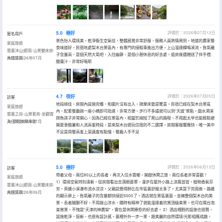
5.0
極好
評價於：2026年07月13日
匿名用戶
景色怡人環境美，乾淨衞生空氣佳，整體感覺非常舒服，服務人員熱情周到，地道的農家餐
家庭旅遊
食味道好，民宿地處梨木台景區內，有專門的接駁車進出方便，上山溜達蟬鳴溪流，負氧離
雲裏沐山|聼雨-山景雙床房-
子含量高，是個天然大氧吧，入住幽靜，是個小憩休息的好去處。退房後還贈送了伴手禮:
林間清風
入住於2026年07月
酸棗汁，非常好喝耶
4.7
很好
評價於：2026年07月05日
訪客
地段絕佳，房間內設施完備，和圖片沒有出入，按摩床墊是驚喜。民宿已經在梨木台景區
家庭旅遊
內，配套餐廳過一座小橋即可抵達，非常方便。步行不多遠就可以到“天道”景點，戲水溯溪
雲裏之尚-山景套房-坐觀雲
撈魚孩子非常開心。因為已經在景區內，相當於縮短了爬山的路程，不用起太早也能輕鬆避
海-添眠按摩床墊
入住於2026年07月
開夏季酷暑和人流高峯時段，是來梨木台遊玩住宿的不二選擇。房間客服響應快，唯一美中
不足是用餐高峯上菜速度有點慢，餐廳人手不足
5.0
極好
評價於：2026年06月13日
訪客
帶着父母，兩位80以上的長者，再次入住水雲鄉，開啟休閑之旅，兩位長者非常喜歡！
家庭旅遊
1）環境空氣特別清新。從房間看出去滿眼蒼翠，漫步在屋外小路上涼風習習，植物香氣芬
雲裏沐山|聼雨-山景雙床房-
芳，旁邊小溪瀑布流水淙淙。父親説覺得肺比在市區裏舒服太多了。尤其是下完雨後，路邊
林間清風
入住於2026年06月
的顯示屏上，負氧離子的含量都快接近5000了。酒店就在景區裏面，坐擁整個梨木台的美
景。長者腿腳不好，不用跋山涉水，隨時有精神了就能溜達着欣賞頂級美景。也可在陽台泡
茶賞景，不愧是“天津的神農架"，實在是休閑療愈的好去處。 2）酒店裡麪的設施也很贊，
設施乾淨，挺新，也很有設計感。裏裡外外一步一景，跟美麗的自然環境/光影相應成趣。