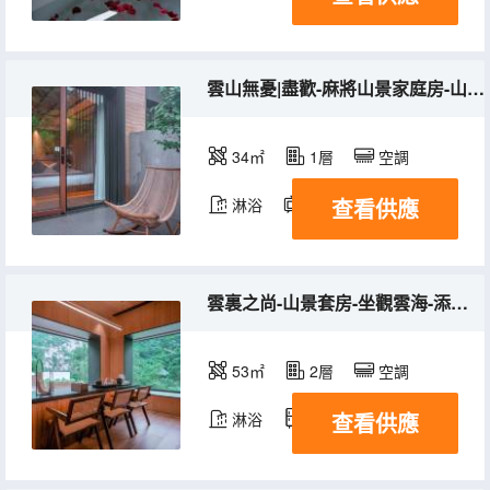
雲山無憂|盡歡-麻將山景家庭房-山裏悠悠
34㎡
1層
空調
查看供應
淋浴
電視機
冰箱
雲裏之尚-山景套房-坐觀雲海-添眠按摩床墊
53㎡
2層
空調
查看供應
淋浴
冰箱