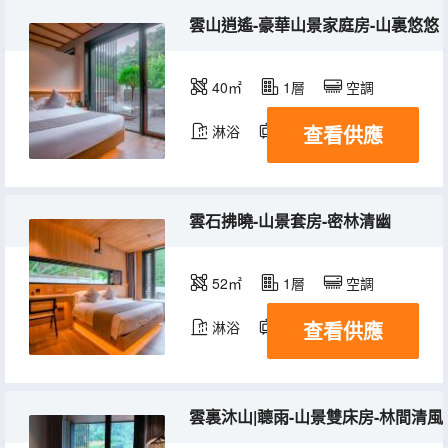
雲山逍遙-豪華山景家庭房-山裏悠悠
40㎡
1層
空調
查看供應
淋浴
電視機
冰箱
雲石拂曉-山景套房-密林清幽
52㎡
1層
空調
查看供應
淋浴
電視機
冰箱
雲裏沐山|聼雨-山景雙床房-林間清風