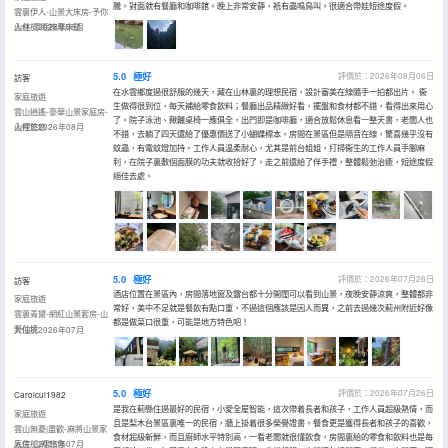
騰。對面就有餐廳和咖啡館。晚上非常安靜，衹有蟲鳴鳥叫。很適合帶娃短途度假。
雲裏伊人-山景大床房-予你
山林-添眠按摩床墊
入住於2026年08月
5.0
極好
評價於：2026年08月06日
訪客
在水雲鄉度過很舒服的幾天，藏在山林裏的理想民宿，設計審美在線隨手一拍都出片。 衞
家庭旅遊
生做得很到位，每天補給零食飲料；餐廳出品精緻好看，擺盤和食材都不錯，看得出來用心
雲山逍遙-豪華山景家庭房-
了。院子泳池、鞦韆桌椅一應俱全，出門即是咖啡廳，適合放鬆休息看一整天書，老闆人也
山裡悠悠
入住於2026年08月
不錯，去躺了四天還給了優惠價送了小蝴蝶標本。房間在景區但是隔音在線，驚喜幾乎沒有
蚊蟲，有電蚊燈加持。工作人員温柔耐心，尤其是前台姐姐，打掃衞生的工作人員手腳麻
利，在院子裏敷個面膜的功夫就收拾好了。走之前還給了伴手禮，整體鬆弛治癒，短途度假
絕佳去處。
5.0
極好
評價於：2026年07月26日
訪客
酒店位置在景區內，房間落地窗及露台都十分開闊可以看到山景，夜晚安靜涼爽，整體都非
家庭旅遊
常好，美中不足就是餐飲有點口重，不過這個應該是因人而異，之前去過幾次薊州附近好像
雲裏青黛-網紅山景套房-山
都是做菜口很重，可能是地方特色吧！
野仙境
入住於2026年07月
5.0
極好
評價於：2026年07月26日
Carolcui1982
是我在薊縣住過最好的民宿，小愛全屋智能，這次帶着長者和孩子，工作人員超級熱情，而
家庭旅遊
且是梨木台景區裏唯一的民宿，牆上掛着很多榮譽證書。餐食更是獲得長者和孩子的喜歡，
雲山無憂|盡歡-麻將山景家
食材超級新鮮，而且廚師水平特別高，一看老闆就很懂飲食，房間裏給的零食和飲料也是每
庭房-山裡悠悠
入住於2026年07月