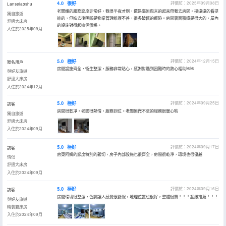
4.0
很好
評價於：2025年09月08日
Lanselaoshu
老闆孃的服務態度非常好，我很半夜才到，還是毫無怨言的起來帶我去房間。樓遠遠的看挺
獨自旅遊
帥的，但進去後明顯是物業管理維護不善，很多破舊的痕跡。房間裏面積還是很大的，屋內
舒適大床房
的設施對得起這個價格。
入住於2025年09月
5.0
極好
評價於：2024年12月15日
匿名用戶
房間設施齊全，衞生整潔，服務非常貼心，感謝對遇到困難時的熱心相助🌺🌺
與好友旅遊
舒適大床房
入住於2024年12月
5.0
極好
評價於：2024年09月25日
訪客
房間很乾凈，老闆很熱情，服務到位。老闆無微不至的服務很暖心喲
獨自旅遊
舒適大床房
入住於2024年09月
5.0
極好
評價於：2024年09月17日
訪客
房東阿姨的態度特別的親切，房子內部設施也很齊全，房間很乾凈，環境也很優越
情侶
舒適大床房
入住於2024年09月
5.0
極好
評價於：2024年09月16日
訪客
房間環境很整潔，色調讓人感覺很舒服，地理位置也很好，整體很贊！！！超級推薦！！！
與好友旅遊
精裝雙床房
入住於2024年09月