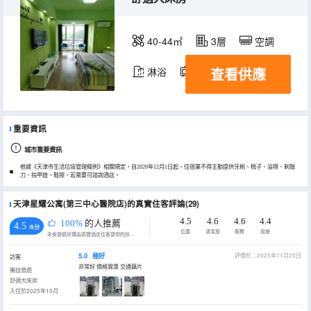
40-44㎡
3層
空調
查看供應
淋浴
電視機
冰箱
重要資訊
城市重要資訊
根據《天津市生活垃圾管理條例》相關規定，自2020年12月1日起，住宿業不得主動提供牙刷、梳子、浴擦、剃鬚
刀、指甲銼、鞋擦，若需要可諮詢酒店。
天津星耀公寓(第三中心醫院店)的真實住客評論(29)
4.5
4.6
4.6
4.4
100%
的人推薦
4.5
/5分
位置
清潔度
服務
設施
永安旅遊評價由真實酒店住客提供的評價。
5.0
極好
評價於：2025年11月25日
訪客
非常好 價格實惠 交通藕片
獨自旅遊
舒適大床房
入住於2025年10月