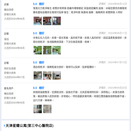
5.0
極好
評價於：2024年08月12日
訪客
落落大方乾淨衞生 老闆非常熱情 距離市裡哪都近 對面就是醫院 設施：冰箱空調洗衣機電視
獨自旅遊
應有盡有設備齊全電視可投屏 衞生：乾淨利索 無異味 服務：服務周到 老闆熱情 人特好
舒適大床房
入住於2024年08月
5.0
極好
評價於：2024年08月11日
訪客
半夜左右入住的，房東一直在等着，真的很不錯，房東人真的好好，説話温柔態度很好，房
情侶
間也很乾凈，各項服務很滿意，下次住會是首選，很棒！
舒適大床房
入住於2024年08月
5.0
極好
評價於：2024年07月13日
訪客
酒店很乾凈，服務態度也很好，電視可以投屏，投屏看團綜！
與好友旅遊
舒適大床房
入住於2024年07月
5.0
極好
評價於：2023年09月23日
匿名用戶
房間很寬敞整潔，空調很涼快，設施也不錯，尤其是電視特別好，深得我心，房東也很熱
獨自旅遊
情，親自將客人送到房間，非常細心，特別喜歡房東阿姨。地理位置距離各個景點都不遠，
舒適大床房
出行方便，棒棒棒。
入住於2023年09月
天津星耀公寓(第三中心醫院店)