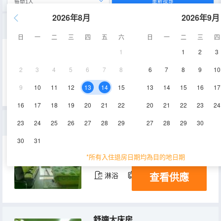
重新搜尋
2026年8月
2026年9月
商務大床房
日
一
二
三
四
五
六
日
一
二
三
四
1
1
2
3
40-44㎡
3層
空調
2
3
4
5
6
7
8
6
7
8
9
10
查看供應
淋浴
電視機
冰箱
9
10
11
12
13
14
15
13
14
15
16
17
16
17
18
19
20
21
22
20
21
22
23
24
精裝雙床房
23
24
25
26
27
28
29
27
28
29
30
30
31
25㎡
1-20層
空調
*所有入住退房日期均為目的地日期
查看供應
淋浴
電視機
舒適大床房