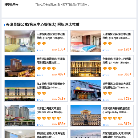
接受信用卡
可以信用卡在酒店付款，閣下可使用以下信用卡：
天津星耀公寓(第三中心醫院店)
附近酒店推薦
天津恒美民宿(第三中心醫
天津賓悅公寓(第三中心醫
院店) (Tianjin Hengmei
院店) (Tianjin Binyue
Express Hotel)
Apartment (Third
Central Hospital
Branch))
135+
193+
HKD
HKD
4.1
/ 5
4.7
/ 5
麥客達温德姆酒店(天津海
全季酒店(天津中山門地鐵
河津塘路地鐵站店)
站店) (JI Hotel (Tianjin
(Microtel by Wyndham
Zhongshanmen
Tianjin Hedong)
Subway Station))
407+
365+
HKD
HKD
4.6
/ 5
4.7
/ 5
海友酒店(天津河東體育中
尚客優酒店(天津五大道直
心津塘路店) (Hi Inn
沽地鐵站店) (Thank Inn
(Tianjin Hedong Sports
(Tianjin Five Avenue
Center Jintang Road))
Zhixuan Subway
Station))
241+
174+
HKD
HKD
4.7
/ 5
4.4
/ 5
天津富力萬達文華酒店
天津河東希爾頓歡朋酒店
(Wanda Vista Tianjin)
(Hampton by Hilton
Tianjin Hedong)
655+
517+
HKD
HKD
4.7
/ 5
4.8
/ 5
歡朋假日酒店(天津海河東
如家商旅酒店(天津河東萬
路萬達中心店)
達廣場店) (Homeinn