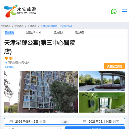
特價酒店
>
中國酒店
>
天津酒店
>
天津星耀公寓(第三中心醫院店)
酒店概览
住客點評（29）
設施簡介
酒店政策
天津星耀公寓(第三中心醫院
店)
東興路景悅公寓B座301
現在就預訂
全部設施>
2026年08月13日
週四
2026年08月14日
週五
1 晚