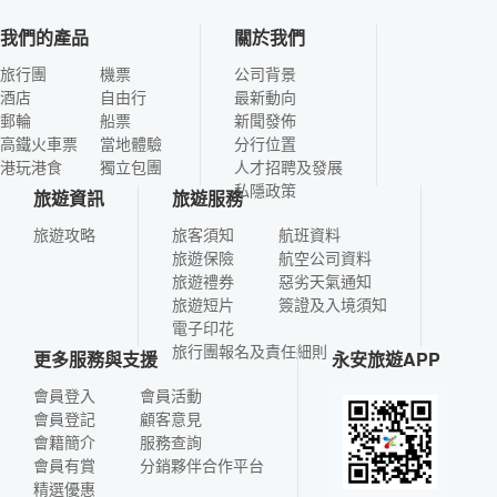
我們的產品
關於我們
旅行團
機票
公司背景
酒店
自由行
最新動向
郵輪
船票
新聞發佈
高鐵火車票
當地體驗
分行位置
港玩港食
獨立包團
人才招聘及發展
私隱政策
旅遊資訊
旅遊服務
旅遊攻略
旅客須知
航班資料
旅遊保險
航空公司資料
旅遊禮券
惡劣天氣通知
旅遊短片
簽證及入境須知
電子印花
旅行團報名及責任細則
更多服務與支援
永安旅遊APP
會員登入
會員活動
會員登記
顧客意見
會籍簡介
服務查詢
會員有賞
分銷夥伴合作平台
精選優惠