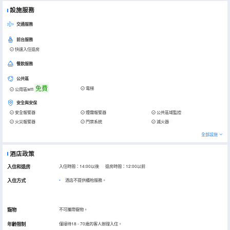
設施服務
交通服務
前台服務
快速入住退房
餐飲服務
公共區
免費
電梯
公用區wifi
安全與安保
安全報警器
煙霧報警器
公共區域監控
火災報警器
門禁系統
滅火器
全部設施
酒店政策
入住和退房
入住時間：14:00以後 退房時間：12:00以前
入住方式
酒店不提供櫃枱服務。
寵物
不可攜帶寵物。
年齡限制
僅接待18 - 70歲的客人辦理入住。