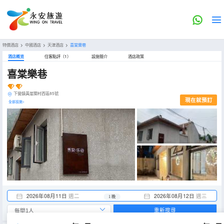
特價酒店
>
中國酒店
>
天津酒店
>
喜棠樂巷
酒店概览
住客點評（1）
設施簡介
酒店政策
喜棠樂巷
下營鎮黃崖關村西區85號
現在就預訂
全部設施>
2026年08月11日
週二
2026年08月12日
週三
1 晚
重新搜尋