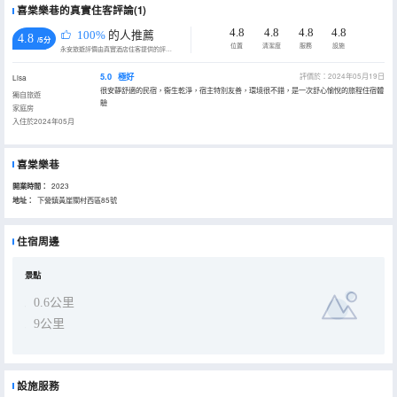
喜棠樂巷的真實住客評論(1)
4.8
4.8
4.8
4.8
100%
的人推薦
4.8
/5分
位置
清潔度
服務
設施
永安旅遊評價由真實酒店住客提供的評價。
5.0
極好
評價於：2024年05月19日
Lisa
很安靜舒適的民宿，衞生乾淨，宿主特別友善，環境很不錯，是一次舒心愉悅的旅程住宿體
獨自旅遊
驗
家庭房
入住於2024年05月
喜棠樂巷
開業時間：
2023
地址：
下營鎮黃崖關村西區85號
住宿周邊
景點
0.6公里
9公里
設施服務