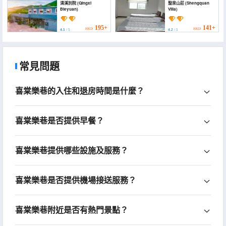
清溪別院 (Qingxi
聖泉山莊 (Shengquan
Bieyuan)
Villa)
195+
141+
HKD
HKD
4.5
/ 5
4.2
/ 5
常見問題
喜棠樂巷的入住和退房時間是什麼？
喜棠樂巷是否提供早餐？
喜棠樂巷提供哪些設施及服務？
喜棠樂巷是否提供機場接送服務？
喜棠樂巷附近是否有熱門景點？