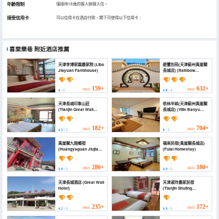
年齡限制
僅接待18歲的客人辦理入住。
接受信用卡
可以信用卡在酒店付款，閣下可使用以下信用卡：
喜棠樂巷
附近酒店推薦
天津李博家園農家院 (Libo
碧璽別苑(天津薊州黃崖關
Jiayuan Farmhouse)
長城店) (Rainbow
Garden)
159+
632+
HKD
HKD
4
/ 5
4.8
/ 5
天津長城印象山莊
依林半畝(天津薊州黃崖關
(Tianjin Great Wall
長城店) (Yilin Banyu
impression Villa)
(Tianjin Jizhou
Huangyaguan Great
Wall))
182+
704+
HKD
HKD
4.3
/ 5
0
/ 5
黃崖關九間鄉宿
福來民宿(黃崖關長城店)
(Huangyaguan Jiujian
(Fulai Homestay)
Su)
286+
180+
HKD
HKD
3.9
/ 5
4.9
/ 5
天津長城酒店 (Great Wall
天津淑玲農家民宿
Hotel)
(Tianjin Shuling
Farmstay)
235+
172+
HKD
HKD
4.2
/ 5
4.9
/ 5