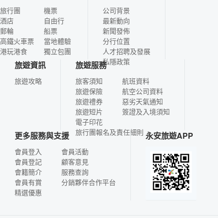
旅行團
機票
公司背景
酒店
自由行
最新動向
郵輪
船票
新聞發佈
高鐵火車票
當地體驗
分行位置
港玩港食
獨立包團
人才招聘及發展
私隱政策
旅遊資訊
旅遊服務
旅遊攻略
旅客須知
航班資料
旅遊保險
航空公司資料
旅遊禮券
惡劣天氣通知
旅遊短片
簽證及入境須知
電子印花
旅行團報名及責任細則
更多服務與支援
永安旅遊APP
會員登入
會員活動
會員登記
顧客意見
會籍簡介
服務查詢
會員有賞
分銷夥伴合作平台
精選優惠