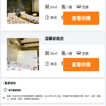
20㎡
1層
空調
查看供應
淋浴
電視機
冰箱
温馨家庭房
20㎡
1層
空調
查看供應
淋浴
冰箱
重要資訊
城市重要資訊
根據《天津市生活垃圾管理條例》相關規定，自2020年12月1日起，住宿業不得主動提供牙刷、梳子、浴擦、剃鬚
刀、指甲銼、鞋擦，若需要可諮詢酒店。