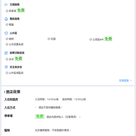
交通服務
免費
停車場
餐飲服務
餐廳
公共區
免費
燒烤
花園
公用區wifi
公共音響系統
娛樂活動設施
免費
泳池
安全與安保
公共區域監控
全部設施
酒店政策
入住和退房
入住時間：14:00以後 退房時間：12:00以前
入住方式
酒店不提供櫃枱服務。
停車場
免费
酒店內提供私人（住客專用）
。
寵物
允許攜帶寵物，不收取額外費用。