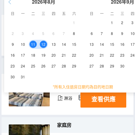
2026年8月
2026年9月
包院
日
一
二
三
四
五
六
日
一
二
三
四
1
1
2
3
80-100㎡
1層
空調
2
3
4
5
6
7
8
6
7
8
9
10
查看供應
淋浴
9
10
11
12
13
14
15
13
14
15
16
17
16
17
18
19
20
21
22
20
21
22
23
24
大床房
23
24
25
26
27
28
29
27
28
29
30
30
31
20㎡
1層
空調
*所有入住退房日期均為目的地日期
查看供應
淋浴
冰箱
家庭房