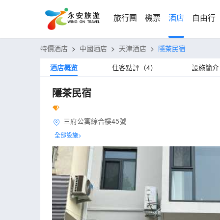
旅行團
機票
酒店
自由行
特價酒店
>
中國酒店
>
天津酒店
>
隱茶民宿
酒店概览
住客點評（4）
設施簡介
隱茶民宿
三府公寓綜合樓45號
全部設施>