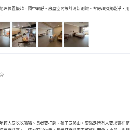
地理位置優越，鬧中取靜。房屋空間設計清新別緻。客房超預期乾淨，用
。

年輕人要吃吃喝喝、長者要打牌、孩子要爬山，要滿足所有人要求實在是
樓有麻將室。一樓也可以做飯，長者打麻將兩天都沒出門😅，小朋友出