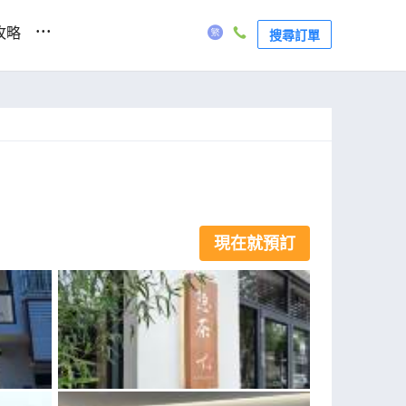
...
攻略
搜尋訂單
現在就預訂