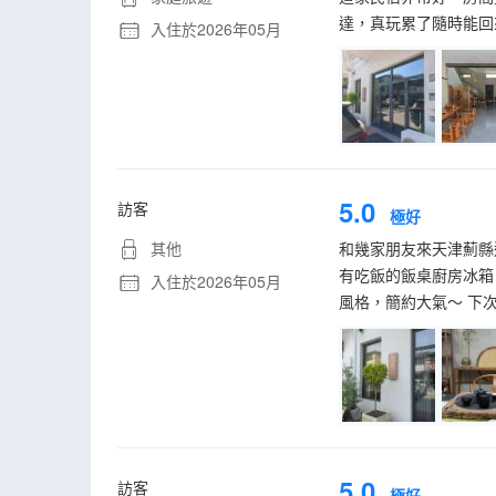
達，真玩累了隨時能回
入住於2026年05月
5.0
訪客
極好
其他
和幾家朋友來天津薊縣
有吃飯的飯桌廚房冰箱
入住於2026年05月
風格，簡約大氣～ 下
5.0
訪客
極好