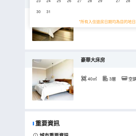
隱茶整棟3居
23
24
25
26
27
28
29
27
28
30
31
220㎡
4層
空
*所有入住退房日期均為目的地日
豪華大床房
40㎡
3層
空
重要資訊
城市重要資訊