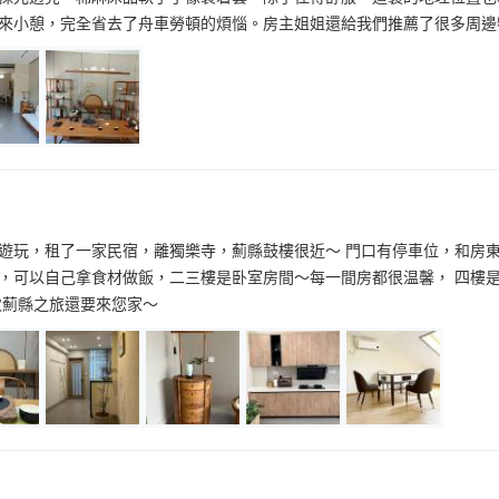
來小憩，完全省去了舟車勞頓的煩惱。房主姐姐還給我們推薦了很多周邊
遊玩，租了一家民宿，離獨樂寺，薊縣鼓樓很近～ 門口有停車位，和房東
，可以自己拿食材做飯，二三樓是卧室房間～每一間房都很温馨， 四樓是
次薊縣之旅還要來您家～