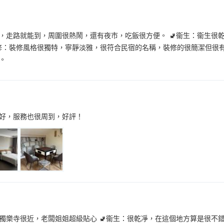
近，走路就能到，周圍很熱鬧，還有夜市，吃飯很方便。 🚽衞生：衞生
裝修：裝修風格很獨特，寧靜淡雅，很符合民宿的名稱，裝修的很簡潔但很有
。
好，服務也很周到，好評！
離獨樂寺很近，老闆姐姐超級貼心 🚽衞生：很乾凈，在這個地方算是很不