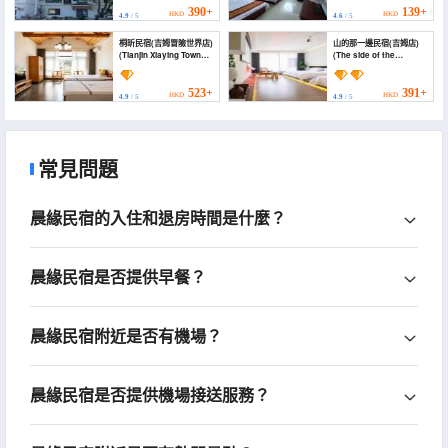
390+
139+
HKD
HKD
4.9
/ 5
4.6
/ 5
桐昕民宿(吉姆冒險世界店)
山的那一邊民宿(吉姆店)
(Tianjin Xiaying Town
(The side of the
Tuanshanzi Village)
mountain homestay
(Jim))
523+
391+
HKD
HKD
4.9
/ 5
4.9
/ 5
常見問題
晨緣民宿的入住和退房時間是什麼？
晨緣民宿是否提供早餐？
晨緣民宿附近是否有機場？
晨緣民宿是否提供機場接送服務？