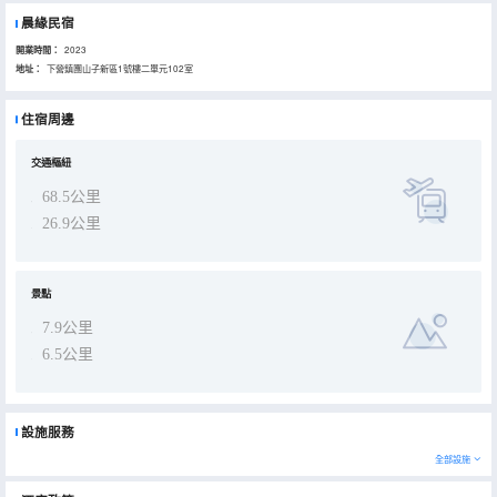
晨緣民宿
開業時間：
2023
地址：
下營鎮團山子新區1號樓二單元102室
住宿周邊
交通樞紐
68.5公里
26.9公里
景點
7.9公里
6.5公里
設施服務
全部設施