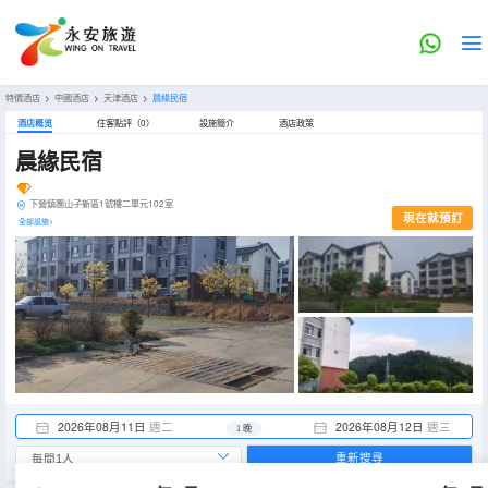
特價酒店
>
中國酒店
>
天津酒店
>
晨緣民宿
酒店概览
住客點評（0）
設施簡介
酒店政策
晨緣民宿
下營鎮團山子新區1號樓二單元102室
現在就預訂
全部設施>
2026年08月11日
週二
2026年08月12日
週三
1 晚
重新搜尋