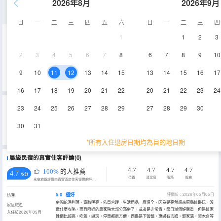
2026年8月
2026年9月
精緻三室一廳套房
日
一
二
三
四
五
六
日
一
二
三
四
1
1
2
3
107㎡
1層
空調
2
3
4
5
6
7
8
6
7
8
9
10
查看供應
電視機
9
10
11
12
13
14
15
13
14
15
16
17
16
17
18
19
20
21
22
20
21
22
23
24
重要資訊
23
24
25
26
27
28
29
27
28
29
30
城市重要資訊
30
31
根據《天津市生活垃圾管理條例》相關規定，自2020年12月1日起，住宿業不得主動提供牙刷、梳子、浴擦、剃鬚
刀、指甲銼、鞋擦，若需要可諮詢酒店。
*所有入住退房日期均為目的地日期
晨緣民宿的真實住客評論(0)
4.7
4.7
4.7
4.7
100%
的人推薦
4.7
/5分
位置
清潔度
服務
設施
永安旅遊評價由真實酒店住客提供的評價。
5.0
極好
評價於：2026年05月05日
訪客
房間乾淨利落，寬敞明亮，佈局合理，生活用品一應俱全，因為是突然想來薊縣這邊玩，沒
家庭旅遊
做什麼攻略，而且附近的農家院大部分滿房了，或者是非常貴，節日溢價好嚴重，但是這家
入住於2026年05月
性價比超高，吃飯，遊玩，停車都很方便，西邊是下營鎮，東邊有吉姆，郭家溝，梨木台等