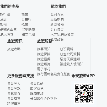
我們的產品
關於我們
旅行團
機票
公司背景
酒店
自由行
最新動向
郵輪
船票
新聞發佈
高鐵火車票
當地體驗
分行位置
港玩港食
獨立包團
人才招聘及發展
私隱政策
旅遊資訊
旅遊服務
旅遊攻略
旅客須知
航班資料
旅遊保險
航空公司資料
旅遊禮券
惡劣天氣通知
旅遊短片
簽證及入境須知
電子印花
旅行團報名及責任細則
更多服務與支援
永安旅遊APP
會員登入
會員活動
會員登記
顧客意見
會籍簡介
服務查詢
會員有賞
分銷夥伴合作平台
精選優惠