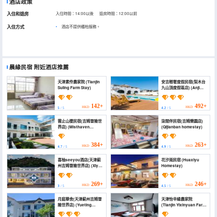
酒店政策
入住和退房
入住時間：14:00以後 退房時間：12:00以前
入住方式
酒店不提供櫃枱服務。
晨緣民宿
附近酒店推薦
天津素伶農家院 (Tianjin
安吉輕奢度假民宿(梨木台
Suling Farm Stay)
九山頂度假區店) (Anji
Light Luxury Holiday
Homestay)
142+
492+
HKD
HKD
5
/ 5
4.2
/ 5
雲止山棲民宿(吉姆冒險世
柒間伴民宿(吉姆樂園店)
界店) (Misthaven
(Qijianban homestay)
Lodge)
384+
263+
HKD
HKD
4.7
/ 5
4.9
/ 5
喜柚seeyou酒店(天津薊
花汐雨民宿 (Huaxiyu
州吉姆冒險世界店) (Xiyou
Homestay)
Seeyou Hotel (Tianjin
Jizhou Jim Adventure
World))
269+
246+
HKD
HKD
3
/ 5
4.5
/ 5
月庭華舍(天津薊州吉姆冒
天津怡辛緣農家院
險世界店) (Yueting
(Tianjin Yixinyuan Farm
Huashe (Tianjin Jizhou
stay)
Jim Adventure World))