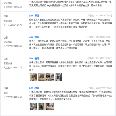
✨[進入房間第一眼]房間舒適 💡[民宿給我的小驚喜]有遊戲可以玩 📍[對於周邊的便利度，我
家庭旅遊
要説]距離吉姆很近 🛏[房屋設施我一定要提，所有有房間都有空調，還有小電視
入住於2025年08月
5.0
極好
評價於：2025年06月22日
訪客
性價比高，離着各個景區也非常近，東西齊全，像回家了一樣，鍋碗瓢盆，一次性洗漱用
家庭旅遊
品，連一次性馬桶套都給準備了，為孩子也準備了玩具，床單被套都非常乾淨，環境非常靜
入住於2025年06月
謐，一樓對長者也友好，一家老小或者兩家朋友帶孩子都很合適
4.8
很好
評價於：2025年05月10日
訪客
民宿在一個居民區裏，距離吉姆世界稍遠，趕上假日堵車，衹能步行去景區及吃飯，稍顯不
家庭旅遊
便，再加上週邊無法叫外賣，節假日是個考驗。好處是清靜，晚上能睡個好覺。房東人不
入住於2025年05月
錯，推薦了一些周邊早點鋪，樣式不多，吃飽沒問題
5.0
極好
評價於：2025年02月01日
訪客
房子地理位置好，距離景點便捷，房間乾淨温馨，裝修很新，床上用品清新乾淨。房東很熱
家庭旅遊
情，廚具等日常用品準備齊全，非常適合帶孩子前往，孩子們很喜歡，假期會再來！推薦推
入住於2025年01月
薦！
5.0
極好
評價於：2024年10月03日
訪客
✨[進入房間第一眼] 房間非常的乾淨整潔 🙋[對於房東，我想説]服務態度很好 💡[民宿給我的
其他
小驚喜]整體很温馨 📍[對於周邊的便利度近 我要説]離吉姆樂園較近，可以去那邊吃飯 🛏[房
入住於2024年10月
屋設施我一定要提]提供了玩具 做飯的東西齊全