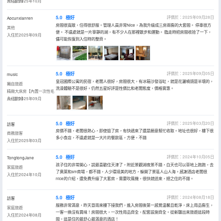
巾+浴巾】
入住於2025年10月
5.0
極好
評價於：2025年09月28日
Aocunxianren
房間很寬敞，住得很舒服。管理人員非常Nice，為我升級成三房兩衞的大套間。 停車很方
其他
便。 不遠處就是一片寧靜的湖，有不少人在那裡散步和運動。 臨走時把房間收拾了一下，
入住於2025年09月
儘可能恢復到入住時的整齊。
5.0
極好
評價於：2025年09月05日
music
皇冠國際公寓的民宿，老闆人很好，房間很大，有冰箱沙發浴缸，就是花灑噴頭是半壞的，
獨自旅遊
洗澡體驗不是很好。仍然五星好評是性價比和老闆態度，價格實惠。
精緻大床房【內置一次性毛
巾+浴巾】
入住於2025年09月
5.0
極好
評價於：2025年03月20日
訪客
房價不錯，老闆很熱心，即使退了房，有快遞來了還是願意幫忙收取。地址也很好，樓下很
商務旅客
多小食店，不遠處就是一大片的餐飲區，方便，不錯
入住於2025年03月
5.0
極好
評價於：2024年10月05日
TongtongJane
孩子住的非常開心，説最喜歡住天津了，附近景觀湖夜景不錯，白天也可以草地上跑跑，去
家庭旅遊
了奧萊和sm商場，都不錯，人少環境美的地方，躲開了景區人山人海。感謝酒店老闆很
入住於2024年10月
nice的介紹，還免費升級了大套房，需要吹風機，很快就送來，總之住的不錯。
5.0
極好
評價於：2024年08月18日
訪客
服務非常滿意，昨天冒雨來樓下接我們，進入房間後第一感覺温馨且乾淨，床上用品衞生，
家庭旅遊
一客一換沒有異味！房間很大，一次性用品齊全，配套設施齊全。從新疆出來旅遊這段時
入住於2024年08月
間，這是住的最舒心最滿意的酒店！