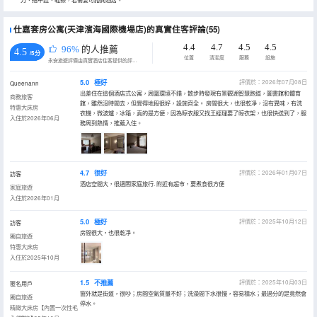
刀、指甲銼、鞋擦，若需要可諮詢酒店。
仕嘉套房公寓(天津濱海國際機場店)的真實住客評論(55)
4.4
4.7
4.5
4.5
96%
的人推薦
4.5
/5分
位置
清潔度
服務
設施
永安旅遊評價由真實酒店住客提供的評價。
5.0
極好
評價於：2026年07月08日
Queenann
出差住在這個酒店式公寓，周圍環境不錯，散步時發現有景觀湖智慧跑道，圖書館和體育
商務旅客
館，雖然沒時間去，但覺得地段很好，設施齊全。 房間很大，也很乾凈，沒有異味，有洗
特惠大床房
衣機，微波爐，冰箱，真的是方便，因為晾衣服又找王經理要了晾衣架，也很快送到了，服
入住於2026年06月
務周到熱情，推薦入住。
4.7
很好
評價於：2026年01月07日
訪客
酒店空間大，很適閤家庭旅行. 附近有超市，要煮食很方便
家庭旅遊
入住於2026年01月
5.0
極好
評價於：2025年10月12日
訪客
房間很大，也很乾凈。
獨自旅遊
特惠大床房
入住於2025年10月
1.5
不推薦
評價於：2025年10月03日
匿名用戶
窗外就是街道，很吵；房間空氣質量不好；洗澡間下水很慢，容易積水；最過分的是竟然會
獨自旅遊
停水。
精緻大床房【內置一次性毛