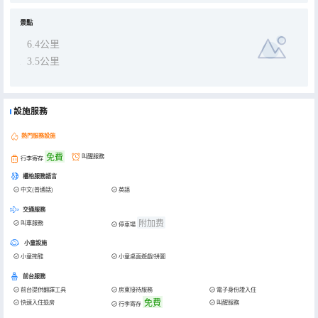
景點
6.4公里
3.5公里
設施服務
熱門服務設施
免費
叫醒服務
行李寄存
櫃枱服務語言
中文(普通話)
英語
交通服務
附加费
叫車服務
停車場
小童設施
小童拖鞋
小童桌面遊戲/拼圖
前台服務
前台提供翻譯工具
房東接待服務
電子身份證入住
免費
快速入住退房
叫醒服務
行李寄存