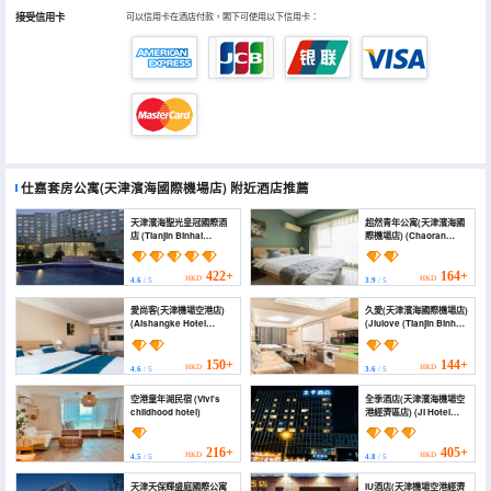
接受信用卡
可以信用卡在酒店付款，閣下可使用以下信用卡：
仕嘉套房公寓(天津濱海國際機場店)
附近酒店推薦
天津濱海聖光皇冠國際酒
超然青年公寓(天津濱海國
店 (Tianjin Binhai
際機場店) (Chaoran
Shengguang Crown
Youth Apartment
International Hotel)
(Tianjin Binhai
International Airport))
422+
164+
HKD
HKD
4.6
/ 5
3.9
/ 5
愛尚客(天津機場空港店)
久愛(天津濱海國際機場店)
(Aishangke Hotel
(Jiulove (Tianjin Binhai
Apartment (Tianjin
International Airport))
Airport Konggang))
150+
144+
HKD
HKD
4.6
/ 5
3.6
/ 5
空港童年湖民宿 (Vivi's
全季酒店(天津濱海機場空
childhood hotel)
港經濟區店) (JI Hotel
(Tianjin Binhai Airport
and Airport Economic
Zone))
216+
405+
HKD
HKD
4.5
/ 5
4.8
/ 5
天津天保輝盛庭國際公寓
IU酒店(天津機場空港經濟