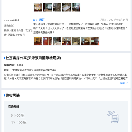
5.0
極好
評價於：2024年06月24日
mokona0109
來天津轉機，就到機場附近住，一進房間驚呆了，這是我衹用花100多可以住到的酒店
獨自旅遊
嗎？？天吶！也太大太豪華了，老闆態度也特別好！空調熱水也很足！我都忍不住問老闆：
精緻大床房【內置一次性毛
您是來做慈善的嗎？
巾+浴巾】
入住於2024年06月
仕嘉套房公寓(天津濱海國際機場店)
開業時間：
2023
地址：
空港經濟區流霞路皇冠國際公寓C座208室
公寓位於天津自由貿易試驗區空港經濟區內，是一家精緻的套房品牌公寓。公寓交通便利，距離東麗湖景區和歡樂谷車
程18分鐘、天津濱海機場15分鐘；公寓門口有公交站（國際温泉高爾夫站），可乘公交車10分鐘內直達2號線空港經濟
區站；公寓視線所及或步行可至湖畔公園、空港體育中心、空港文化中心，是您放鬆身心的休閒好去處；毗鄰公寓的復
展開
地廣場、YOHO灣、濱海城市廣場等期待您體驗不同風格的美食，更有集名品購物、休閒娛樂於一體的新燕莎奧特萊
斯。公寓隨時歡迎您的光臨！
住宿周邊
交通樞紐
8.9公里
17.2公里