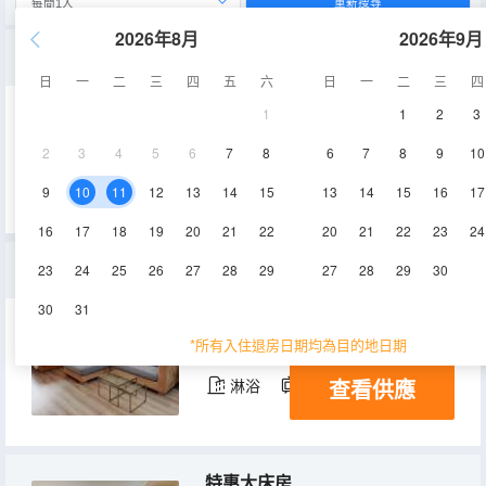
重新搜尋
2026年8月
2026年9月
商務大床房
日
一
二
三
四
五
六
日
一
二
三
四
1
1
2
3
50-55㎡
3-11層
空調
2
3
4
5
6
7
8
6
7
8
9
10
查看供應
淋浴
電視機
冰箱
9
10
11
12
13
14
15
13
14
15
16
17
16
17
18
19
20
21
22
20
21
22
23
24
精緻大床房【內置一次性毛巾+浴巾】
23
24
25
26
27
28
29
27
28
29
30
30
31
56㎡
3-10層
空調
*所有入住退房日期均為目的地日期
查看供應
淋浴
電視機
冰箱
特惠大床房