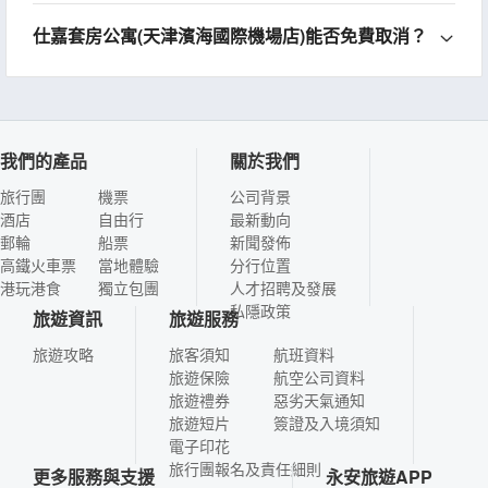
仕嘉套房公寓(天津濱海國際機場店)能否免費取消？
我們的產品
關於我們
旅行團
機票
公司背景
酒店
自由行
最新動向
郵輪
船票
新聞發佈
高鐵火車票
當地體驗
分行位置
港玩港食
獨立包團
人才招聘及發展
私隱政策
旅遊資訊
旅遊服務
旅遊攻略
旅客須知
航班資料
旅遊保險
航空公司資料
旅遊禮券
惡劣天氣通知
旅遊短片
簽證及入境須知
電子印花
旅行團報名及責任細則
更多服務與支援
永安旅遊APP