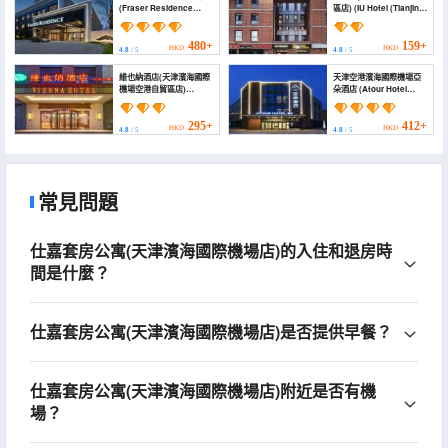
(Fraser Residence
區店) (IU Hotel (Tianjin
Tianjin)
Airport Economic
Zone))
480+
159+
HKD
HKD
4.8
/ 5
4.8
/ 5
維也納酒店(天津濱海國際
天津空港濱海國際機場亞
機場空港自貿區店)
朵酒店 (Atour Hotel
(Vienna Hotel (Tianjin
(Tianjin Binhai
Binhai International
International Airport))
Airport, Free Trade
295+
412+
HKD
HKD
4.8
/ 5
4.8
/ 5
Zone))
常見問題
仕嘉套房公寓(天津濱海國際機場店)的入住和退房時
間是什麼？
仕嘉套房公寓(天津濱海國際機場店)是否提供早餐？
仕嘉套房公寓(天津濱海國際機場店)附近是否有機
場？