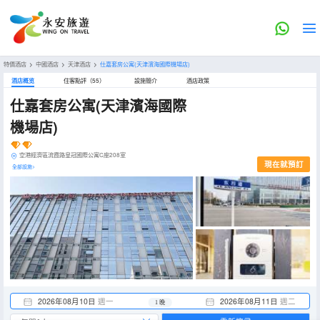
特價酒店
>
中國酒店
>
天津酒店
>
仕嘉套房公寓(天津濱海國際機場店)
酒店概览
住客點評（55）
設施簡介
酒店政策
仕嘉套房公寓(天津濱海國際
機場店)
空港經濟區流霞路皇冠國際公寓C座208室
現在就預訂
全部設施>
2026年08月10日
週一
2026年08月11日
週二
1 晚