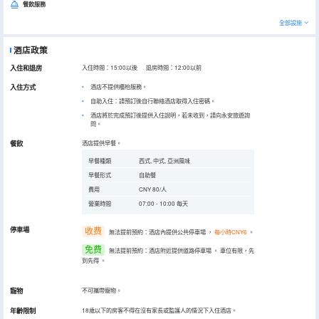
餐飲服務
全部設施
酒店政策
入住和退房
入住時間：15:00以後 退房時間：12:00以前
入住方式
酒店不提供櫃枱服務。
自助入住：請預訂後自行聯絡酒店取得入住密碼。
酒店將於完成預訂後提供入住說明，若未收到，請向永安旅遊詢
問。
餐飲
酒店提供早餐。
早餐種類
西式, 中式, 亞洲風味
早餐形式
自助餐
費用
CNY 80/人
營業時間
07:00 - 10:00 每天
停車場
收费
無法提前預約：酒店內提供公共停車場
，
每小時CNY6
。
免费
無法提前預約：酒店附近提供道路停車場
。
車位有限，先
到先得
。
寵物
不可攜帶寵物。
年齡限制
18歲以下的房客不得在沒有家長或監護人的情況下入住酒店。