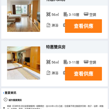
56㎡
3-10層
空調
查看供應
淋浴
電視機
特惠雙床房
56㎡
3-11層
空調
查看供應
淋浴
電視機
冰箱
重要資訊
城市重要資訊
根據《天津市生活垃圾管理條例》相關規定，自2020年12月1日起，住宿業不得主動提供牙刷、梳子、浴擦、剃鬚