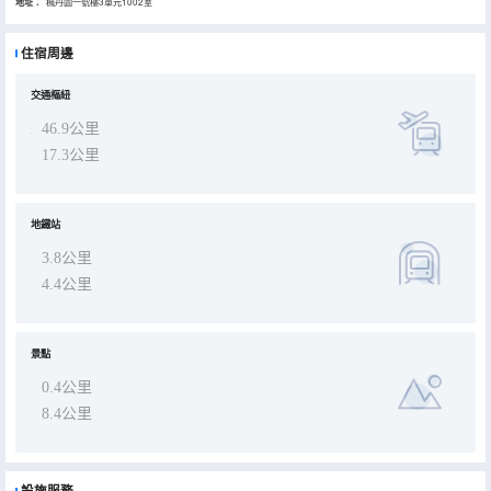
地址：
楓丹園一號樓3單元1002室
住宿周邊
交通樞紐
46.9公里
17.3公里
地鐵站
3.8公里
4.4公里
景點
0.4公里
8.4公里
設施服務