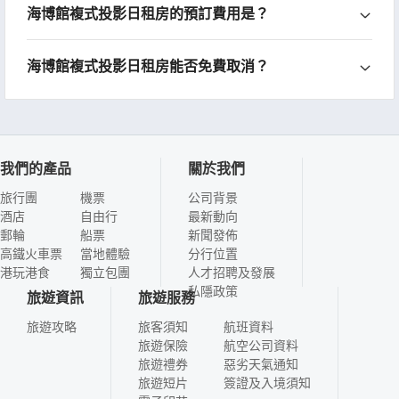
海博館複式投影日租房的預訂費用是？
海博館複式投影日租房能否免費取消？
我們的產品
關於我們
旅行團
機票
公司背景
酒店
自由行
最新動向
郵輪
船票
新聞發佈
高鐵火車票
當地體驗
分行位置
港玩港食
獨立包團
人才招聘及發展
私隱政策
旅遊資訊
旅遊服務
旅遊攻略
旅客須知
航班資料
旅遊保險
航空公司資料
旅遊禮券
惡劣天氣通知
旅遊短片
簽證及入境須知