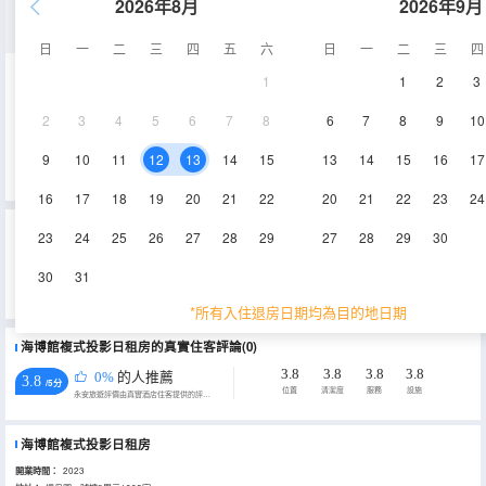
2026年8月
2026年9月
海景家庭房
日
一
二
三
四
五
六
日
一
二
三
四
1
1
2
3
170㎡
10-11層
空調
2
3
4
5
6
7
8
6
7
8
9
10
查看供應
淋浴
9
10
11
12
13
14
15
13
14
15
16
17
16
17
18
19
20
21
22
20
21
22
23
24
重要資訊
23
24
25
26
27
28
29
27
28
29
30
城市重要資訊
30
31
根據《天津市生活垃圾管理條例》相關規定，自2020年12月1日起，住宿業不得主動提供牙刷、梳子、浴擦、剃鬚
刀、指甲銼、鞋擦，若需要可諮詢酒店。
*所有入住退房日期均為目的地日期
海博館複式投影日租房的真實住客評論(0)
3.8
3.8
3.8
3.8
0%
的人推薦
3.8
/5分
位置
清潔度
服務
設施
永安旅遊評價由真實酒店住客提供的評價。
海博館複式投影日租房
開業時間：
2023