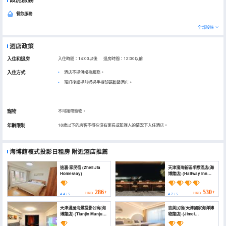
餐飲服務
全部設施
酒店政策
入住和退房
入住時間：14:00以後 退房時間：12:00以前
入住方式
酒店不提供櫃枱服務。
預訂後請提前通過手機號碼聯繫酒店。
寵物
不可攜帶寵物。
年齡限制
18歲以下的房客不得在沒有家長或監護人的情況下入住酒店。
海博館複式投影日租房
附近酒店推薦
這裏·家民宿 (Zheli Jia
天津濱海新區半際酒店(海
Homestay)
博館店) (Halfway Inn
Tianjin Binhai New Area
Eco-City Hai Bo
Museum Branch)
286+
530+
HKD
HKD
4.4
/ 5
4.7
/ 5
天津漫居海景投影公寓(海
吉美民宿(天津國家海洋博
博館店) (Tianjin Manju
物館店) (Jimei
Seaview Projection
Homestay (Tianjin