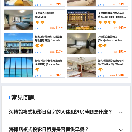
Apartment (Haiboguan
National Maritime
Branch))
Museum))
299+
239+
HKD
HKD
4.5
/ 5
4.7
/ 5
天津海洋小院別墅
天津生態城海博館亞朵酒
(Hyxybs)
店 (Atour Hotel Tianjin
Eco-City Haiboguan)
114+
465+
HKD
HKD
3.9
/ 5
4.8
/ 5
如家派柏雲酒店(天津濱海
天津雅朵海景酒店
新區生態城店) (Homeinn
(Tianjin binhai Yaduo
Pebble Hotel (Tianjin
Scenic Hotel)
Binhai New Area Eco
City))
117+
191+
HKD
HKD
3.9
/ 5
3
/ 5
如你所院(中新生態城國家
婉兮清揚語笑嫣然度假別
海博館店) (As You Are
墅(安明路分店) (Wanxi
(Sino-Singapore Eco-
Qingyang Yuxiao
City National Maritime
Yanran Villa (Anming
Museum))
Road))
202+
1,708+
HKD
HKD
4.7
/ 5
4.7
/ 5
常見問題
海博館複式投影日租房的入住和退房時間是什麼？
海博館複式投影日租房是否提供早餐？