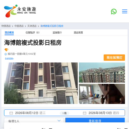
特價酒店
>
中國酒店
>
天津酒店
>
海博館複式投影日租房
酒店概览
住客點評（0）
設施簡介
酒店政策
海博館複式投影日租房
楓丹園一號樓3單元1002室
現在就預訂
全部設施>
2026年08月12日
週三
2026年08月13日
週四
1 晚
重新搜尋