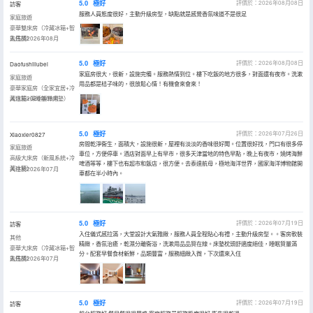
5.0
極好
評價於：2026年08月08日
訪客
服務人員態度很好，主動升級房型，缺點就是感覺香氛味道不是很足
家庭旅遊
豪華雙床房（冷藏冰箱+智
能馬桶）
入住於2026年08月
5.0
極好
評價於：2026年08月08日
Daofushiliubei
家庭房很大，很新，設施完備。服務熱情到位。樓下吃飯的地方很多，對面還有夜市。洗漱
家庭旅遊
用品都是桔子味的，很放鬆心情！有機會來會來！
豪華家庭房（全家宜居+冷
藏冰箱+深睡護脊床墊）
入住於2026年08月
5.0
極好
評價於：2026年07月26日
Xiaoxier0827
房間乾淨衞生，面積大，設施很新，屋裡有淡淡的香味很好聞。位置很好找，門口有很多停
家庭旅遊
車位，方便停車。酒店對面早上有早市，很多天津當地的特色早點，晚上有夜市，燒烤海鮮
高級大床房（新風系統+冷
啤酒等等，樓下也有超市和飯店，很方便。去泰達航母，極地海洋世界，國家海洋博物館開
藏冰箱）
入住於2026年07月
車都在半小時內。
5.0
極好
評價於：2026年07月19日
訪客
入住儀式感拉滿，大堂設計大氣雅緻，服務人員全程貼心有禮，主動升級房型。。客房軟裝
其他
精緻，香氛治癒，乾濕分離衞浴，洗漱用品品質在線。床墊枕頭舒適度絕佳，睡眠質量滿
豪華大床房（冷藏冰箱+智
分。配套早餐食材新鮮，品類豐富，服務細緻入微，下次還來入住
能馬桶）
入住於2026年07月
5.0
極好
評價於：2026年07月19日
訪客