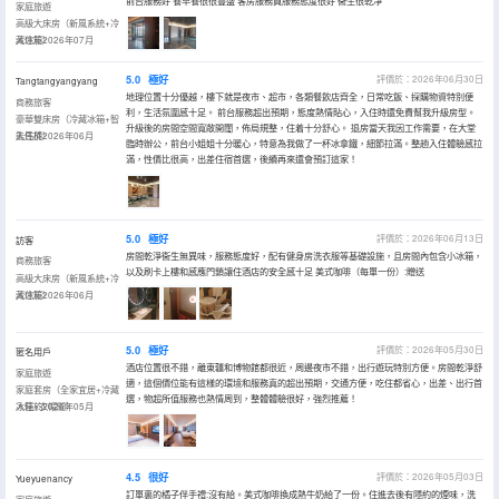
前台服務好 餐早餐很很豐盛 客房服務員服務態度很好 衞生很乾凈
家庭旅遊
高級大床房（新風系統+冷
藏冰箱）
入住於2026年07月
5.0
極好
評價於：2026年06月30日
Tangtangyangyang
地理位置十分優越，樓下就是夜市、超市，各類餐飲店齊全，日常吃飯、採購物資特別便
商務旅客
利，生活氛圍感十足。 前台服務超出預期，態度熱情貼心，入住時還免費幫我升級房型。
豪華雙床房（冷藏冰箱+智
升級後的房間空間寬敞開闊，佈局規整，住着十分舒心。 退房當天我因工作需要，在大堂
能馬桶）
入住於2026年06月
臨時辦公，前台小姐姐十分暖心，特意為我做了一杯冰拿鐵，細節拉滿。整趟入住體驗感拉
滿，性價比很高，出差住宿首選，後續再來還會預訂這家！
5.0
極好
評價於：2026年06月13日
訪客
房間乾淨衞生無異味，服務態度好，配有健身房洗衣服等基礎設施，且房間內包含小冰箱，
商務旅客
以及刷卡上樓和感應門鎖讓住酒店的安全感十足 美式咖啡（每單一份）:贈送
高級大床房（新風系統+冷
藏冰箱）
入住於2026年06月
5.0
極好
評價於：2026年05月30日
匿名用戶
酒店位置很不錯，離東疆和博物館都很近，周邊夜市不錯，出行遊玩特別方便。房間乾淨舒
家庭旅遊
適，這個價位能有這樣的環境和服務真的超出預期，交通方便，吃住都省心，出差、出行首
家庭套房（全家宜居+冷藏
選，物超所值服務也熱情周到，整體體驗很好，強烈推薦！
冰箱+衣帽間）
入住於2026年05月
4.5
很好
評價於：2026年05月03日
Yueyuenancy
訂單裏的橘子伴手禮:沒有給。美式咖啡換成熱牛奶給了一份。住進去後有隱約的煙味，洗