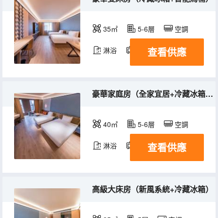
35㎡
5-6層
空調
查看供應
淋浴
電視機
冰箱
豪華家庭房（全家宜居+冷藏冰箱+深睡護脊床墊）
40㎡
5-6層
空調
查看供應
淋浴
電視機
冰箱
高級大床房（新風系統+冷藏冰箱）