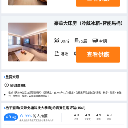
豪華大床房（冷藏冰箱+智能馬桶）
30㎡
5層
空調
查看供應
淋浴
電視機
冰箱
重要資訊
城市重要資訊
根據《天津市生活垃圾管理條例》相關規定，自2020年12月1日起，住宿業不得主動提供牙刷、梳子、浴擦、剃鬚
刀、指甲銼、鞋擦，若需要可諮詢酒店。
桔子酒店(天津北塘科技大學店)的真實住客評論(1543)
4.9
4.9
4.9
4.9
99%
的人推薦
4.9
/5分
位置
清潔度
服務
設施
永安旅遊評價由真實酒店住客提供的評價。