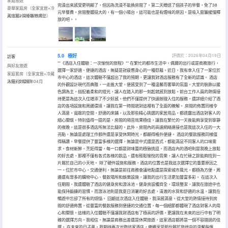
家庭旅遊
完澡出來感受更明顯了，但因為洗澡不能換房間了。第二天贈送了個孩子的早餐，免了38
豪華家庭房（全家宜居+冷
元早餐費。房間整體挺大的，有一個小陽台，這可能也是有煙味的原因。是吸入窗簾緩慢釋
藏冰箱+深睡護脊床墊）
入住於2026年05月
放的吧。。
5.0
極好
評價於：2026年04月19日
訪客
**《酒店入住體驗：一次愉悅的旅程》** 在繁忙的都市生活中，偶爾的出行或是商務旅行，
與好友旅遊
選擇一家舒適、便捷的酒店，無疑是對疲憊身心的一種慰藉。近日，我有幸入住了一家位於
家庭套房（全家宜居+冷藏
市中心的酒店，這次體驗不僅超出了我的預期，更讓我對酒店服務有了全新的認識。 酒店
冰箱+衣帽間）
入住於2026年04月
的外觀設計現代而典雅，一走進大堂，便感受到了一種温馨而奢華的氛圍。大堂的裝飾以暖
色調為主，搭配着柔和的燈光，讓人在踏入的那一刻起就感到放鬆。前台工作人員的熱情接
待更是為這次入住增添了不少好感。他們不僅提供了快速辦理入住的服務，還詳細介紹了酒
店的各項設施和周邊環境，讓我在第一時間就對這裡有了全面的瞭解。 房間的佈置同樣令
人滿意。寬敞的空間，舒適的床鋪，以及那些精心挑選的家居用品，都透露出酒店對客人的
細心關懷。特別值得一提的是，房間的隔音效果極佳，讓我在繁忙的一天後能夠享受到寧靜
的夜晚，這是很多酒店所無法比擬的。此外，房間內的高速網絡連接也是我這次入住的一大
亮點，無論是處理工作郵件還是享受休閑時光，都顯得格外便捷。 酒店的餐飲服務同樣值
得稱讚。早餐提供了豐富多樣的選擇，無論是中式還是西式，都能滿足不同客人的口味需
求。食材新鮮，烹飪得當，每一口都是對味蕾的極致挑逗。而酒店內的酒吧則是我晚上放鬆
的好去處，那裡不僅有各式各樣的飲品，還有輕鬆愉悅的音樂，讓人在忙碌之餘能夠找到一
片屬於自己的小天地。 除了硬件設施和服務，酒店的位置也是我這次選擇它的重要原因之
一。位於市中心，交通便利，無論是前往商務會議地點還是探索城市風光，都極為方便。周
邊還有眾多的購物中心、餐飲場所和娛樂設施，讓我的出行生活更加豐富多彩。 在這次入
住期間，我還體驗了酒店的健身房和游泳池。健身房設備齊全，環境整潔，讓我在旅途中也
能保持鍛鍊的習慣。而游泳池則是我夏日消暑的好去處，清澈的水質和舒適的水温，讓我在
暢遊中忘卻了所有的煩惱。 回顧這次酒店入住體驗，我深感滿意。從大堂的熱情接待到房
間的舒適佈置，從豐富的餐飲服務到便捷的交通位置，每一個細節都體現了酒店對客人的用
心和關懷。這樣的入住體驗不僅讓我對酒店有了極高的評價，更讓我在未來的出行中有了明
確的選擇方向。我相信，無論是商務出差還是休閑旅遊，這家酒店都將是一個不容錯過的佳
選。 在未來的日子裏，我期待再次光臨這家酒店，繼續享受那份屬於旅途中的温馨與愜