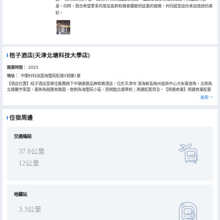
意。同時，我也希望更多的朋友能夠有機會體驗到這裏的服務，共同感受這份來自旅途的美
好。
桔子酒店(天津北塘科技大學店)
開業時間：
2023
地址：
中關村科技園海闊苑配建3號樓1層
【酒店位置】桔子酒店是華住集團旗下中端連鎖品牌商務酒店，位於天津市 濱海新區梅州道與中心大街東南角。北側為
北塘馨宇家園，東側為融匯商務園，南側為海闊苑小區，西側臨北塘學校；周邊配套齊全。【周邊商業】周邊商業配套
有天津季景天地 Seasons City、潮輝星光匯、萬達廣場、寶龍廣場、天津生態城愛琴海購物公園、天津友阿奧特萊斯、
展開
金元寶濱海國際購物中心，交通便利。是您來北塘地區商務出行的首選下榻酒店。【品牌設計】 酒店設有各式温馨舒適
客房，全部採用金可兒護脊床墊，給您安心睡眠，桔子專屬定製甜橙天然精油洗沐組合，呵護您的每一寸肌膚，一份健
康營養的活力早餐，給您帶來元氣滿滿的一天，TCL65寸液晶電視，配置多功能洗衣房、健身房、機器人無接觸送物，
住宿周邊
多元化功能區和休息區，配置Costa咖啡。都為您的下榻之旅提供全面的品質體驗，陽光、活力、健康是桔子一直以來
的追求！這就是桔子，以健康活力的態度，樂享生活！
交通樞紐
37.8公里
12公里
地鐵站
3.3公里