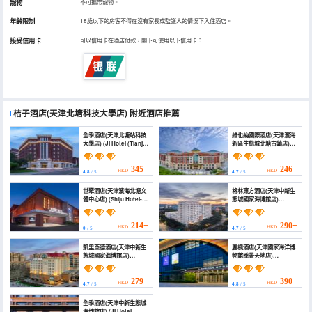
寵物
不可攜帶寵物。
年齡限制
18歲以下的房客不得在沒有家長或監護人的情況下入住酒店。
接受信用卡
可以信用卡在酒店付款，閣下可使用以下信用卡：
桔子酒店(天津北塘科技大學店)
附近酒店推薦
全季酒店(天津北塘站科技
維也納國際酒店(天津濱海
大學店) (JI Hotel (Tianjin
新區生態城北塘古鎮店)
Beitang Zhan Keji
(Vienna International
Daxue))
Hotel(Tianjin Binhai
New Area Eco-city
345+
246+
HKD
HKD
4.8
/ 5
4.7
/ 5
Beitang Ancient Town
Store))
世聚酒店(天津濱海北塘文
格林東方酒店(天津中新生
體中心店) (Shiju Hotel-
態城國家海博館店)
Tianjin Binhai Beitang
(Greenland Oriental
Cultural and Sports
Hotel (Tianjin Sino-
Center)
Singapore Eco-city
214+
290+
HKD
HKD
0
/ 5
4.7
/ 5
National Maritime
Museum Branch))
凱里亞德酒店(天津中新生
麗楓酒店(天津國家海洋博
態城國家海博館店)
物館季景天地店)
(Kyriad Hotel (Tianjin
(Lavande Hotel (Tianjin
Sino-Singapore Eco-
Zhongxin Ecological
City))
City Jijing Tiandi
279+
390+
HKD
HKD
4.7
/ 5
4.8
/ 5
Branch))
全季酒店(天津中新生態城
海博館店) (JI Hotel