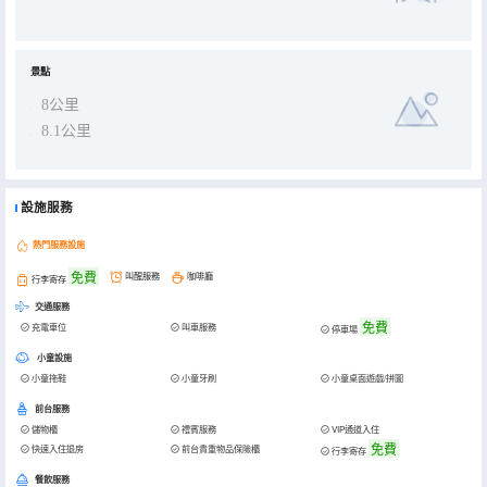
景點
8公里
8.1公里
設施服務
熱門服務設施
免費
叫醒服務
咖啡廳
行李寄存
交通服務
免費
充電車位
叫車服務
停車場
小童設施
小童拖鞋
小童牙刷
小童桌面遊戲/拼圖
前台服務
儲物櫃
禮賓服務
VIP通道入住
免費
快速入住退房
前台貴重物品保險櫃
行李寄存
餐飲服務