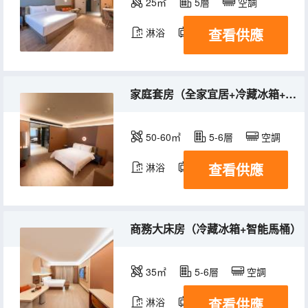
25㎡
5層
空調
查看供應
淋浴
電視機
冰箱
家庭套房（全家宜居+冷藏冰箱+衣帽間）
50-60㎡
5-6層
空調
查看供應
淋浴
電視機
冰箱
商務大床房（冷藏冰箱+智能馬桶）
35㎡
5-6層
空調
查看供應
淋浴
電視機
冰箱