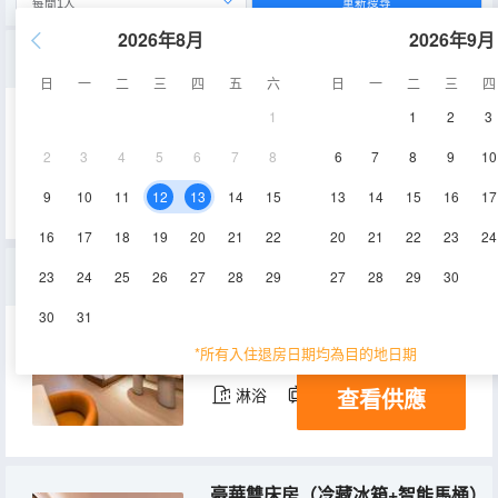
重新搜尋
2026年8月
2026年9月
高速電腦家庭房（華碩4060主流電競、冷藏冰箱）
日
一
二
三
四
五
六
日
一
二
三
四
1
1
2
3
40㎡
5-6層
空調
2
3
4
5
6
7
8
6
7
8
9
10
查看供應
淋浴
電視機
冰箱
9
10
11
12
13
14
15
13
14
15
16
17
16
17
18
19
20
21
22
20
21
22
23
24
商務雙床房（冷藏冰箱+智能馬桶）
23
24
25
26
27
28
29
27
28
29
30
30
31
35㎡
5-6層
空調
*所有入住退房日期均為目的地日期
查看供應
淋浴
電視機
冰箱
豪華雙床房（冷藏冰箱+智能馬桶）