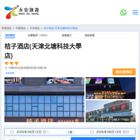
特價酒店
>
中國酒店
>
天津酒店
>
桔子酒店(天津北塘科技大學店)
酒店概览
住客點評（1543）
設施簡介
酒店政策
桔子酒店(天津北塘科技大學
店)
中關村科技園海闊苑配建3號樓1層
現在就預訂
全部設施>
2026年08月12日
週三
2026年08月13日
週四
1 晚