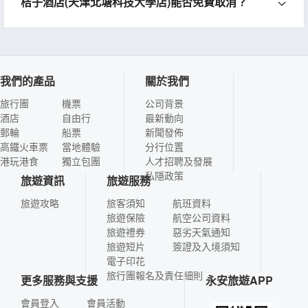
桔子酒店(天津北塘科技大學店)能否免費取消？
我們的產品
關於我們
旅行團
機票
公司背景
酒店
自由行
最新動向
郵輪
船票
新聞發佈
高鐵火車票
當地體驗
分行位置
港玩港食
獨立包團
人才招聘及發展
私隱政策
旅遊資訊
旅遊服務
旅遊攻略
旅客須知
航班資料
旅遊保險
航空公司資料
旅遊禮券
惡劣天氣通知
旅遊短片
簽證及入境須知
電子印花
旅行團報名及責任細則
更多服務與支援
永安旅遊APP
會員登入
會員活動