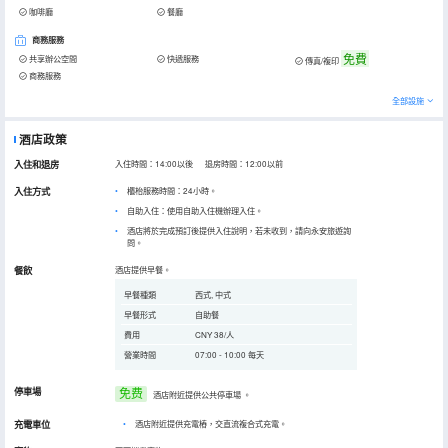
咖啡廳
餐廳
商務服務
免費
共享辦公空間
快遞服務
傳真/複印
商務服務
全部設施
酒店政策
入住和退房
入住時間：14:00以後 退房時間：12:00以前
入住方式
櫃枱服務時間：24小時。
自助入住：使用自助入住機辦理入住。
酒店將於完成預訂後提供入住說明，若未收到，請向永安旅遊詢
問。
餐飲
酒店提供早餐。
早餐種類
西式, 中式
早餐形式
自助餐
費用
CNY 38/人
營業時間
07:00 - 10:00 每天
停車場
免费
酒店附近提供公共停車場
。
充電車位
•
酒店附近提供充電樁，交直流複合式充電。