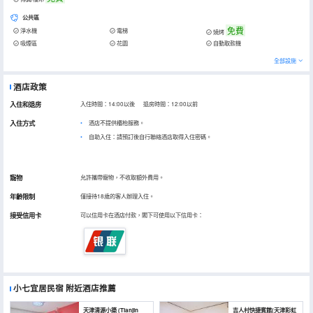
公共區
免費
淨水機
電梯
燒烤
吸煙區
花園
自動取款機
全部設施
酒店政策
入住和退房
入住時間：14:00以後 退房時間：12:00以前
入住方式
酒店不提供櫃枱服務。
自助入住：請預訂後自行聯絡酒店取得入住密碼。
寵物
允許攜帶寵物，不收取額外費用。
年齡限制
僅接待18歲的客人辦理入住。
接受信用卡
可以信用卡在酒店付款，閣下可使用以下信用卡：
小七宜居民宿
附近酒店推薦
天津清源小築 (Tianjin
吉人村快捷賓館(天津彩虹