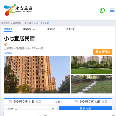
特價酒店
>
中國酒店
>
天津酒店
>
小七宜居民宿
酒店概览
住客點評（4）
設施簡介
酒店政策
小七宜居民宿
新慧路54號知香園2號樓一單元2602室
現在就預訂
全部設施>
2026年08月11日
週二
2026年08月12日
週三
1 晚
重新搜尋