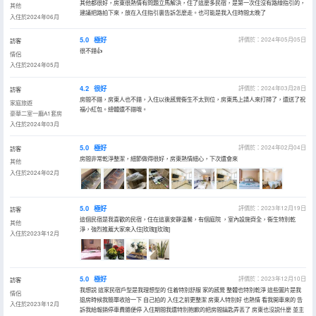
其他都很好，房東很熱情有問題立馬解決，住了這麼多民宿，是第一次住沒有路線指引的，
其他
建議把路拍下來，放在入住指引裏告訴怎麼走。也可能是我入住時間太晚了
入住於2024年06月
5.0
極好
評價於：2024年05月05日
訪客
很不錯👍
情侶
入住於2024年05月
4.2
很好
評價於：2024年03月28日
訪客
房間不錯，房東人也不錯，入住以後感覺衞生不太到位，房東馬上請人來打掃了，還送了祝
家庭旅遊
福小紅包。總體還不錯哦。
豪華二室一廳A1套房
入住於2024年03月
5.0
極好
評價於：2024年02月04日
訪客
房間非常乾淨整潔，細節做得很好，房東熱情細心，下次還會來
其他
入住於2024年02月
5.0
極好
評價於：2023年12月19日
訪客
這個民宿是我喜歡的民宿，住在這裏安靜温馨，有個庭院 ，室內設施齊全，衞生特別乾
其他
淨，強烈推薦大家來入住[玫瑰][玫瑰]
入住於2023年12月
5.0
極好
評價於：2023年12月10日
訪客
我想説 這家民宿戶型是我理想型的 住着特別舒服 家的感覺 整體也特別乾淨 這些圖片是我
情侶
退房時候我簡單收拾一下 自己拍的 入住之前更整潔 房東人特別好 也熱情 看我開車來的 告
入住於2023年12月
訴我給報銷停車費隨便停 入住期間我還特別抱歉的把房間鑰匙弄丟了 房東也沒説什麼 並主