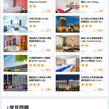
Qingyuan Xiaozhu)
橋店) (Jiren Village
Hotel（Tianjin Rainbow
Bridge Store）)
133+
89+
HKD
HKD
4.2
/ 5
4.2
/ 5
天津文津公寓 (Wenjin
桔子酒店(天津津南大學城
Apartment)
新國展店) (Orange Hotel
(Tianjin Jinnan
University Town New
International Exhibition
275+
195+
HKD
HKD
4.8
/ 5
4.7
/ 5
Store))
漢庭酒店(天津津南大學城
緣來小舍(天津國家會展中
新國家會展中心店)
心店) (Yuanlai Cottage
(HanTing Hotel (Tianjin
(Tianjin National
Jinnan University Town
Convention and
Xin Guojia Huizhan
Exhibition Center
188+
287+
HKD
HKD
4.8
/ 5
4.8
/ 5
Zhongxin))
Branch))
天津國家會展中心津園賓
速8精選酒店(天津國家會
館 (NCEC Jinyuan
展中心大學城店) (Super 8
Hotel)
Collection Hotel (Tianjin
National Convention
and Exhibition Center
463+
160+
HKD
HKD
4.3
/ 5
4.7
/ 5
University Town))
麗楓酒店(天津津南大學城
全季酒店(天津津南新城新
新國家會展中心店)
國家會展中心店) (JI Hotel
(Lavande Hotel (Tianjin
Jinnan New Town New
Jinnan University Town
National Convention
New National
and Exhibition Center)
249+
390+
HKD
HKD
4.8
/ 5
4.7
/ 5
Convention and
Exhibition Center))
常見問題