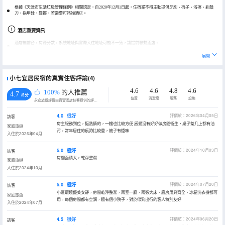
根據《天津市生活垃圾管理條例》相關規定，自2020年12月1日起，住宿業不得主動提供牙刷、梳子、浴擦、剃鬚
刀、指甲銼、鞋擦，若需要可諮詢酒店。
酒店重要資訊
酒店無前台，房源分散，系統地址與實際入住地址可能不一致，請提前聯繫酒店。
展開
小七宜居民宿的真實住客評論(4)
4.6
4.6
4.8
4.6
100%
的人推薦
4.7
/5分
位置
清潔度
服務
設施
永安旅遊評價由真實酒店住客提供的評價。
4.0
很好
評價於：2026年04月05日
訪客
房主服務到位，挺熱情的，一樓也比較方便 感覺沒有好好做房間衞生，桌子茶几上都有油
家庭旅遊
污，常年居住的痕跡比較重，被子有煙味
入住於2026年04月
5.0
極好
評價於：2024年10月03日
訪客
房間面積大，乾淨整潔
家庭旅遊
入住於2024年10月
5.0
極好
評價於：2024年07月20日
訪客
小區環境優美安靜，房間乾淨整潔，兩室一廳，兩張大床，廚房用具齊全，冰箱洗衣機都可
家庭旅遊
用，每個房間都有空調，還有個小院子，對於帶狗出行的客人特別友好
入住於2024年07月
4.5
很好
評價於：2024年06月20日
訪客