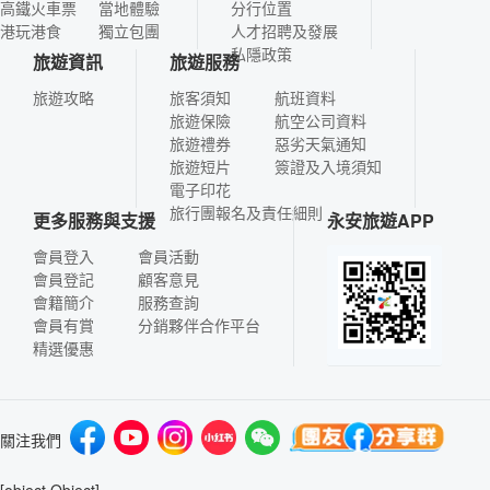
高鐵火車票
當地體驗
分行位置
港玩港食
獨立包團
人才招聘及發展
私隱政策
旅遊資訊
旅遊服務
旅遊攻略
旅客須知
航班資料
旅遊保險
航空公司資料
旅遊禮券
惡劣天氣通知
旅遊短片
簽證及入境須知
電子印花
旅行團報名及責任細則
更多服務與支援
永安旅遊APP
會員登入
會員活動
會員登記
顧客意見
會籍簡介
服務查詢
會員有賞
分銷夥伴合作平台
精選優惠
關注我們