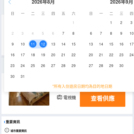
2026年8月
2026年9月
庭院兩室一廳雙床A3套房
日
一
二
三
四
五
六
日
一
二
三
四
1
1
2
3
87㎡
1層
空調
2
3
4
5
6
7
8
6
7
8
9
10
查看供應
電視機
9
10
11
12
13
14
15
13
14
15
16
17
16
17
18
19
20
21
22
20
21
22
23
24
豪華二室一廳A1套房
23
24
25
26
27
28
29
27
28
29
30
30
31
90㎡
26層
空調
*所有入住退房日期均為目的地日期
查看供應
電視機
重要資訊
城市重要資訊