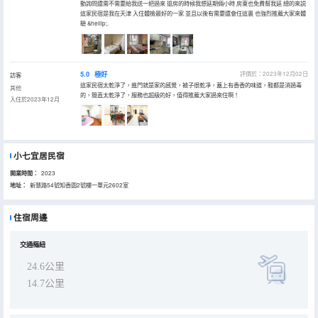
動詢問還需不需要給我送一把過來 退房的時候我想延期倆小時 房東也免費幫我延 總的來説
這家民宿是我在天津 入住體檢最好的一家 並且以後有需要還會住這裏 也強烈推薦大家來體
驗 &hellip;.
5.0
極好
評價於：2023年12月02日
訪客
這家民宿太乾淨了，進門就是家的感覺，被子很乾凈，蓋上有香香的味道，鞋都是消過毒
其他
的，簡直太乾淨了，服務也超級的好，值得推薦大家過來住啊！
入住於2023年12月
小七宜居民宿
開業時間：
2023
地址：
新慧路54號知香園2號樓一單元2602室
住宿周邊
交通樞紐
24.6公里
14.7公里