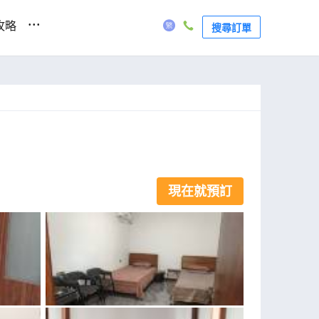
...
攻略
搜尋訂單
現在就預訂