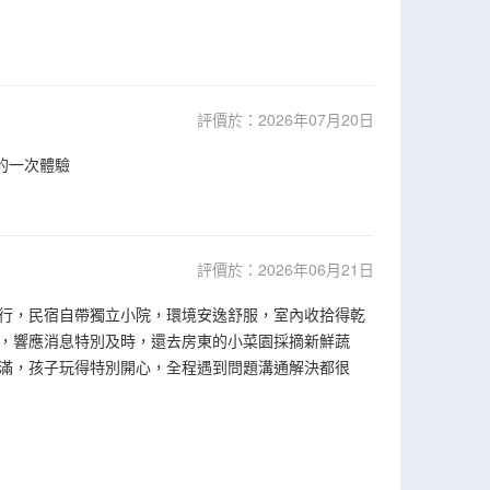
評價於：2026年07月20日
的一次體驗
評價於：2026年06月21日
行，民宿自帶獨立小院，環境安逸舒服，室內收拾得乾
，響應消息特別及時，還去房東的小菜園採摘新鮮蔬
滿，孩子玩得特別開心，全程遇到問題溝通解決都很