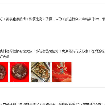
好，鄰裏也很熱情，性價比高，值得一去的，設施很全，麻將桌球ktv一個
農村裡的慢節奏煙火氣！小院裏悠閑燒烤！房東熱情有求必應！在附近吃
好去處！
，交通便利。房間乾淨整潔，設施齊全，住得很舒適 😌。房東熱情好客，溝