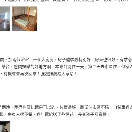
房間，加兩個浴室，一個大廚房，房子體驗感特別好，房東也很好，有求
燒烤，茶台，悠閑娛樂的好地方啊，本來計劃住一天，第二天去市區住，但
，有機會會再次回來！強烈推薦給大家哈！
了兩晚，民宿性價比還是可以的，位置很好，離漢沽市區不遠，自駕車過
鍋，房東人很不錯，過年還給送了些煙花，長者孩子都喜歡。