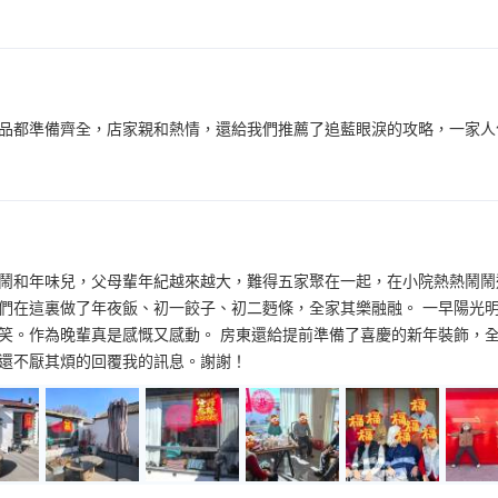
品都準備齊全，店家親和熱情，還給我們推薦了追藍眼淚的攻略，一家人住
鬧和年味兒，父母輩年紀越來越大，難得五家聚在一起，在小院熱熱鬧鬧
們在這裏做了年夜飯、初一餃子、初二麪條，全家其樂融融。 一早陽光
笑。作為晚輩真是感慨又感動。 房東還給提前準備了喜慶的新年裝飾，全
還不厭其煩的回覆我的訊息。謝謝！