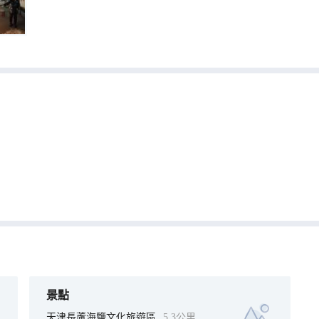
景點
天津長蘆海鹽文化旅遊區
5.3公里