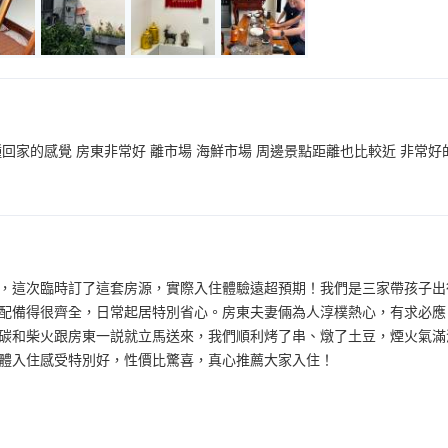
回家的感覺 房東非常好 離市場 海鮮市場 周邊景點距離也比較近 非常好
，這次臨時訂了這套房源，實際入住體驗遠超預期！我們是三家帶孩子出
配備得很齊全，日常起居特別省心。房東夫妻倆為人淳樸熱心，有求必應
碳和柴火跟房東一説就立馬送來，我們順利烤了串、燉了土豆，煙火氣滿
體入住感受特別好，性價比驚喜，真心推薦大家入住！