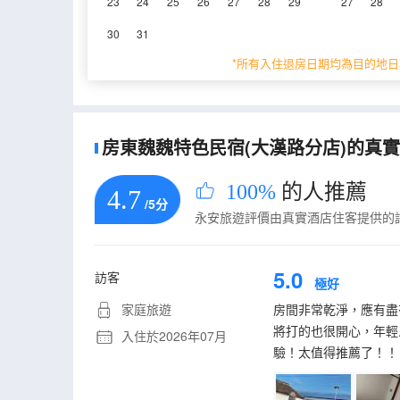
23
24
25
26
27
28
29
27
28
重要資訊
30
31
城市重要資訊
*所有入住退房日期均為目的地日
根據《天津市生活垃圾管理條例》相關規定，自202
房東魏魏特色民宿(大漢路分店)的真實住
100%
的人推薦
4.7
/5分
永安旅遊評價由真實酒店住客提供的
5.0
訪客
極好
家庭旅遊
房間非常乾淨，應有盡
將打的也很開心，年輕
入住於2026年07月
驗！太值得推薦了！！