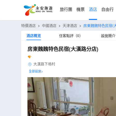
旅行團
機票
酒店
自由行
特價酒店
>
中國酒店
>
天津酒店
>
房東魏魏特色民宿(
酒店概览
住客點評（0）
設施簡介
房東魏魏特色民宿(大漢路分店)
大漢路下塢村
全部設施>