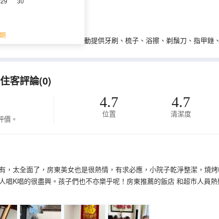
29
30
期
0年12月1日起，住宿業不得主動提供牙刷、梳子、浴擦、剃鬚刀、指甲銼
客評論(0)
4.7
4.7
位置
清潔度
評價。
有，太全面了，房東美女也是很熱情，有求必應，小院子乾淨整潔，燒烤
人唱K唱的很盡興。孩子們也不亦樂乎呢！房東推薦的飯店 和超市人員熱情