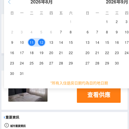
2026年8月
2026年9月
温馨一室大床房
日
一
二
三
四
五
六
日
一
二
三
四
1
1
2
3
60㎡
電視機
2
3
4
5
6
7
8
6
7
8
9
10
查看供應
9
10
11
12
13
14
15
13
14
15
16
17
16
17
18
19
20
21
22
20
21
22
23
24
經典一室一廳套房
23
24
25
26
27
28
29
27
28
29
30
30
31
80㎡
電視機
*所有入住退房日期均為目的地日期
查看供應
重要資訊
城市重要資訊