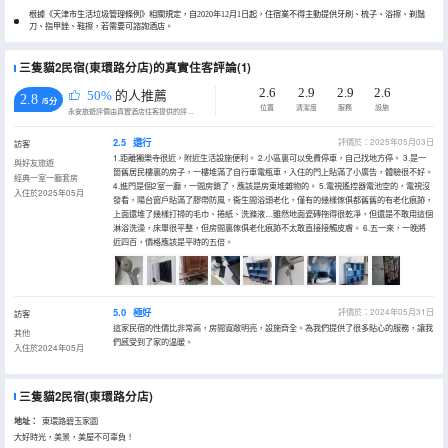
根據《天津市生活垃圾管理條例》相關規定，自2020年12月1日起，住宿業不得主動提供牙刷、梳子、浴擦、剃鬚
刀、指甲銼、鞋擦，若需要可諮詢酒店。
三隻貓2民宿(東環路分店)的真實住客評論(1)
2.6
2.9
2.9
2.6
50%
的人推薦
2.8
/5分
位置
清潔度
服務
設施
永安旅遊評價由真實酒店住客提供的評價。
2.5
還行
評價於：2025年05月03日
訪客
1.距離獨樂寺很近，附近生活設施便利。 2.小區裏可以免費停車，自己找地方停。 3.是一
與好友旅遊
箇舊居民樓裏的房子，一樓堆滿了自行車電瓶車，入住的門上貼滿了小廣告，體驗很不好。
經典一室一廳套房
4.進門是個2室一廳，一間房鎖了，應該是房東堆雜物的。 5.電視遙控器電池空的，電視沒
入住於2025年05月
發看，陽台窗戶貼滿了膠帶防風，衞生間浴頭老化，僅有的幾樣傢俱都舊舊的有老化痕跡，
上面還堆了幾樣打掃的毛巾、捲紙、洗滌液…雖然地面瓷磚拖得很乾凈，但還是不敢用這個
淋浴洗澡，床單很平整，但房間裏傢俱老化痕跡不太敢直接接觸皮膚。 6.五一來，一晚將
近四百，價格應該是平時的五倍。
5.0
極好
評價於：2024年05月31日
訪客
這家民宿的性價比非常高，房間寬敞明亮，設施齊全。為我們提供了很多貼心的服務，讓我
其他
們感受到了家的温暖。
入住於2024年05月
三隻貓2民宿(東環路分店)
地址：
東環路碧玉家園
大好時光，美景，美屋不可辜負！