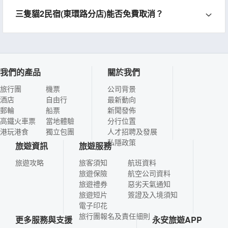
三隻貓2民宿(東環路分店)能否免費取消？
我們的產品
關於我們
旅行團
機票
公司背景
酒店
自由行
最新動向
郵輪
船票
新聞發佈
高鐵火車票
當地體驗
分行位置
港玩港食
獨立包團
人才招聘及發展
私隱政策
旅遊資訊
旅遊服務
旅遊攻略
旅客須知
航班資料
旅遊保險
航空公司資料
旅遊禮券
惡劣天氣通知
旅遊短片
簽證及入境須知
電子印花
旅行團報名及責任細則
更多服務與支援
永安旅遊APP