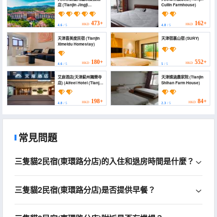
店 (Tianjin Jingji
Cuilin Farmhouse)
Saintlight Resort&Spa)
473+
162+
HKD
HKD
4.6
/ 5
4.8
/ 5
天津喜美度民宿 (Tianjin
天津宿裏山宿 (SURY)
Ximeidu Homestay)
180+
552+
HKD
HKD
4.6
/ 5
5
/ 5
艾扉酒店(天津薊州獨樂寺
天津婧涵農家院 (Tianjin
店) (Aifeel Hotel (Tianjin
Shihan Farm House)
Jizhou Dule Temple))
198+
84+
HKD
HKD
4.8
/ 5
2.3
/ 5
常見問題
三隻貓2民宿(東環路分店)的入住和退房時間是什麼？
三隻貓2民宿(東環路分店)是否提供早餐？