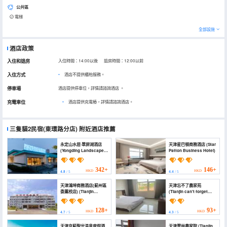
公共區
電梯
全部設施
酒店政策
入住和退房
入住時間：14:00以後 退房時間：12:00以前
入住方式
酒店不提供櫃枱服務。
停車場
酒店提供停車位，詳情請諮詢酒店
。
充電車位
•
酒店提供充電樁，詳情請諮詢酒店。
三隻貓2民宿(東環路分店)
附近酒店推薦
永定山水居·翠屏湖酒店
天津星巴頓商務酒店 (Star
(Yongding Landscape
Patton Business Hotel)
Residence Cuiping
Lake Hotel)
342+
146+
HKD
HKD
4.8
/ 5
4.4
/ 5
天津鴻坤商務酒店(薊州區
天津忘不了農家苑
委黨校店) (Tianjin
(Tianjin can't forget
Hongxu Business
Farmhouse Garden)
Hotel)
128+
93+
HKD
HKD
4.7
/ 5
4.3
/ 5
天津京薊聖光温泉度假酒
天津翠林農家院 (Tianjin