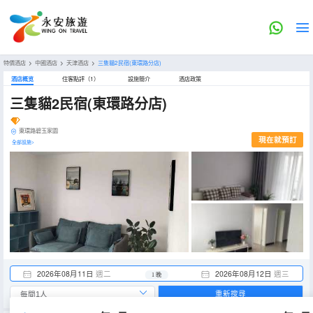
特價酒店
>
中國酒店
>
天津酒店
>
三隻貓2民宿(東環路分店)
酒店概览
住客點評（1）
設施簡介
酒店政策
三隻貓2民宿(東環路分店)
東環路碧玉家園
現在就預訂
全部設施>
2026年08月11日
週二
2026年08月12日
週三
1 晚
重新搜尋