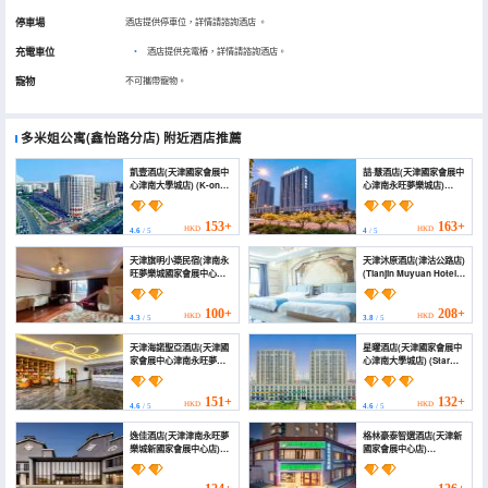
停車場
酒店提供停車位，詳情請諮詢酒店
。
充電車位
•
酒店提供充電樁，詳情請諮詢酒店。
寵物
不可攜帶寵物。
多米姐公寓(鑫怡路分店)
附近酒店推薦
凱壹酒店(天津國家會展中
喆·慧酒店(天津國家會展中
心津南大學城店) (K-one
心津南永旺夢樂城店)
Hotel (Xin'ao Plaza
(ZheHui HOTEL)
Jinnan AEON Mall))
153+
163+
HKD
HKD
4.6
/ 5
4
/ 5
天津旗明小築民宿(津南永
天津沐原酒店(津沽公路店)
旺夢樂城國家會展中心店)
(Tianjin Muyuan Hotel
(Tianjin Qiming Xiaozhu
(Jingu Highway))
Homestay)
100+
208+
HKD
HKD
4.3
/ 5
3.8
/ 5
天津海諾聖亞酒店(天津國
星曜酒店(天津國家會展中
家會展中心津南永旺夢樂
心津南大學城店) (Star
城店) (Hainuo Shengya
divination Hotel (Tianjin
Hotel)
Yongwang Zhaoheng
Plaza))
151+
132+
HKD
HKD
4.6
/ 5
4.6
/ 5
逸佳酒店(天津津南永旺夢
格林豪泰智選酒店(天津新
樂城新國家會展中心店)
國家會展中心店)
(Yijia Hotel (Tianjin
(GreenTree Inn Express
Jinnan Aeon Mall New
Hotel (Tianjin New
National Convention
National Exhibition