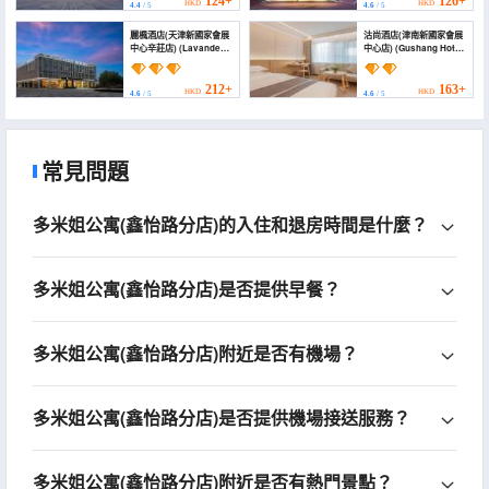
124+
126+
HKD
HKD
4.4
/ 5
4.6
/ 5
and Exhibition Center))
Center))
麗楓酒店(天津新國家會展
沽尚酒店(津南新國家會展
中心辛莊店) (Lavande
中心店) (Gushang Hotel
Hotel (Tianjin Int'l
(Jinnan New National
Exhibition Center))
Convention and
Exhibition Center
212+
163+
HKD
HKD
4.6
/ 5
4.6
/ 5
Branch))
常見問題
多米姐公寓(鑫怡路分店)的入住和退房時間是什麼？
多米姐公寓(鑫怡路分店)是否提供早餐？
多米姐公寓(鑫怡路分店)附近是否有機場？
多米姐公寓(鑫怡路分店)是否提供機場接送服務？
多米姐公寓(鑫怡路分店)附近是否有熱門景點？