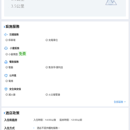
3.5公里
設施服務
交通服務
停車場
充電車位
小童設施
免費
小童樂園
餐飲服務
餐廳
售貨亭/便利店
公共區
電梯
安全與安保
滅火器
火災報警器
全部設施
酒店政策
入住和退房
入住時間：14:00以後 退房時間：12:00以前
入住方式
酒店不提供櫃枱服務。