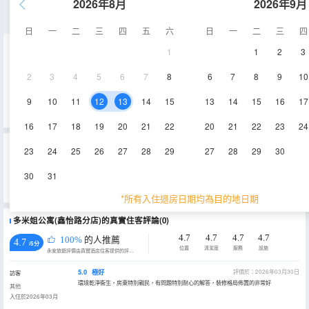
2026年8月
2026年9月
精緻一室大床房
日
一
二
三
四
五
六
日
一
二
三
四
1
1
2
3
50㎡
空調
2
3
4
5
6
7
8
6
7
8
9
10
查看供應
9
10
11
12
13
14
15
13
14
15
16
17
16
17
18
19
20
21
22
20
21
22
23
24
重要資訊
23
24
25
26
27
28
29
27
28
29
30
城市重要資訊
30
31
根據《天津市生活垃圾管理條例》相關規定，自2020年12月1日起，住宿業不得主動提供牙刷、梳子、浴擦、剃鬚
刀、指甲銼、鞋擦，若需要可諮詢酒店。
*所有入住退房日期均為目的地日期
多米姐公寓(鑫怡路分店)的真實住客評論(0)
4.7
4.7
4.7
4.7
100%
的人推薦
4.7
/5分
位置
清潔度
服務
設施
永安旅遊評價由真實酒店住客提供的評價。
5.0
極好
評價於：2026年03月30日
訪客
環境乾淨衞生，房東特別親民，有問題特別耐心的解答，裝修格局佈置的非常好
其他
入住於2026年03月