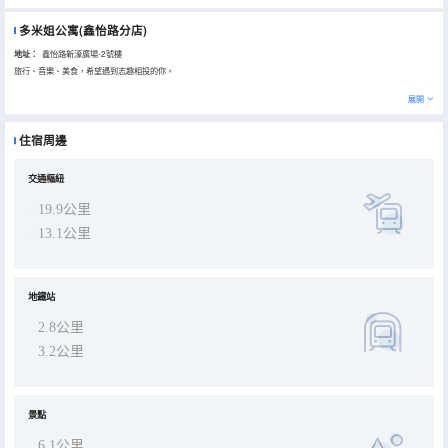
多米姐公寓(鑫怡路分店)
地址：
鑫怡路新濠廣場-2號樓
旅行、音樂、美食，希望遇到志趣相投的你。
展開
住宿周邊
交通樞紐
19.9公里
13.1公里
地鐵站
2.8公里
3.2公里
景點
6.1公里