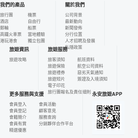
我們的產品
關於我們
旅行團
機票
公司背景
酒店
自由行
最新動向
郵輪
船票
新聞發佈
高鐵火車票
當地體驗
分行位置
港玩港食
獨立包團
人才招聘及發展
私隱政策
旅遊資訊
旅遊服務
旅遊攻略
旅客須知
航班資料
旅遊保險
航空公司資料
旅遊禮券
惡劣天氣通知
旅遊短片
簽證及入境須知
電子印花
旅行團報名及責任細則
更多服務與支援
永安旅遊APP
會員登入
會員活動
會員登記
顧客意見
會籍簡介
服務查詢
會員有賞
分銷夥伴合作平台
精選優惠