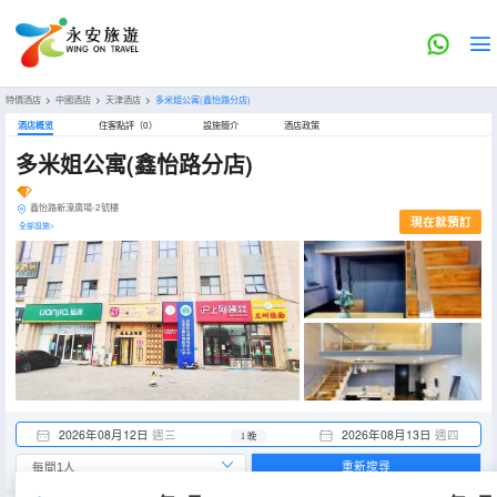
特價酒店
>
中國酒店
>
天津酒店
>
多米姐公寓(鑫怡路分店)
酒店概览
住客點評（0）
設施簡介
酒店政策
多米姐公寓(鑫怡路分店)
鑫怡路新濠廣場-2號樓
現在就預訂
全部設施>
2026年08月12日
週三
2026年08月13日
週四
1 晚
重新搜尋