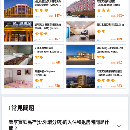
維也納酒店(天津寶坻民政
天津寶坻長城賓館
局東城北路店) (Vienna
(Changcheng Hotel)
Hotel (Tianjin Baodi
Department of Civil
Affairs Dongcheng
147+
203+
HKD
HKD
4.8
/ 5
4.7
/ 5
North Road Branch))
喆啡酒店(天津寶坻區政府
競悅電競民宿(建設路店) ()
京東第一集店) (James
Joyce Coffetel (Tianjin
Baodi District
Government Jingdong
167+
189+
HKD
HKD
4.9
/ 5
5
/ 5
First Group Branch))
天津泓飛快捷酒店
漢庭酒店(天津寶坻區政府
(Tianjin Yufei Express
店) (Hanting Hotel
Hotel)
(Tianjin Baodi District
Government Branch))
68+
202+
HKD
HKD
4.4
/ 5
4.8
/ 5
青涵民宿 (Qinghan
天津寶坻希爾頓歡朋酒店
Homestay)
(Tianjin Baodi Hilton
Hampton Hotel)
250+
383+
HKD
HKD
4.3
/ 5
4.9
/ 5
常見問題
樂享寶坻民宿(北外環分店)的入住和退房時間是什
麼？