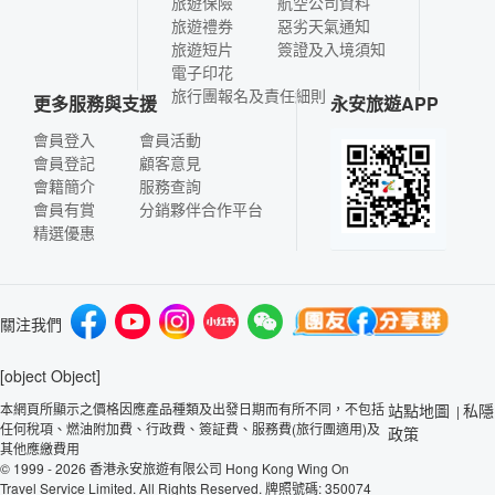
旅遊保險
航空公司資料
旅遊禮券
惡劣天氣通知
旅遊短片
簽證及入境須知
電子印花
旅行團報名及責任細則
更多服務與支援
永安旅遊APP
會員登入
會員活動
會員登記
顧客意見
會籍簡介
服務查詢
會員有賞
分銷夥伴合作平台
精選優惠
關注我們
[object Object]
本網頁所顯示之價格因應產品種類及出發日期而有所不同，不包括
站點地圖
私隱
|
任何稅項、燃油附加費、行政費、簽証費、服務費(旅行團適用)及
政策
其他應繳費用
© 1999 - 2026 香港永安旅遊有限公司 Hong Kong Wing On
Travel Service Limited. All Rights Reserved. 牌照號碼: 350074