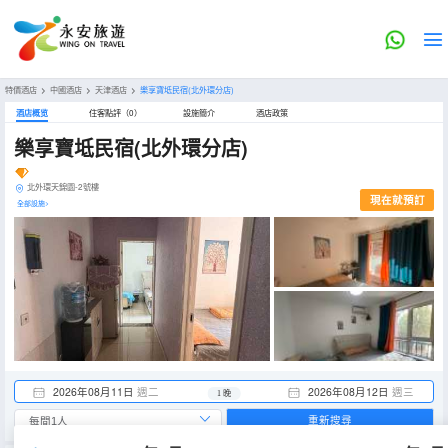
特價酒店
>
中國酒店
>
天津酒店
>
樂享寶坻民宿(北外環分店)
酒店概览
住客點評（0）
設施簡介
酒店政策
樂享寶坻民宿(北外環分店)
北外環天錦園-2號樓
現在就預訂
全部設施>
2026年08月11日
週二
2026年08月12日
週三
1 晚
重新搜尋