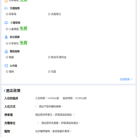
行李寄存
交通服務
停車場
充電車位
小童設施
免費
小童樂園
前台服務
免費
行李寄存
餐飲服務
餐廳
售貨亭/便利店
公共區
電梯
花園
全部設施
酒店政策
入住和退房
入住時間：14:00以後 退房時間：12:00以前
入住方式
酒店不提供櫃枱服務。
停車場
酒店提供停車位，詳情請諮詢酒店
。
充電車位
•
酒店提供充電樁，詳情請諮詢酒店。
寵物
允許攜帶寵物，會收取額外費用。