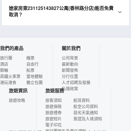
途家房東231125143827公寓(香林路分店)能否免費
取消？
我們的產品
關於我們
旅行團
機票
公司背景
酒店
自由行
最新動向
郵輪
船票
新聞發佈
高鐵火車票
當地體驗
分行位置
港玩港食
獨立包團
人才招聘及發展
私隱政策
旅遊資訊
旅遊服務
旅遊攻略
旅客須知
航班資料
旅遊保險
航空公司資料
旅遊禮券
惡劣天氣通知
旅遊短片
簽證及入境須知
電子印花
旅行團報名及責任細則