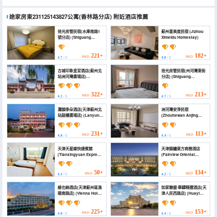
途家房東231125143827公寓(香林路分店)
附近酒店推薦
拾光房管民宿(水庫南路1
薊州喜美度民宿 (Jizhou
號分店) (Shiguang
Ximeidu Homestay)
Fangguan Homestay
(Reservoir South Road
No.1))
221+
182+
HKD
HKD
4.7
/ 5
4.8
/ 5
古城印象皇宮酒店(薊州北
拾光房管民宿(州河灣東街
站洲河灣廣場店)
分店) (Shiguang
(Impression Palace
Fangguan Homestay
Hotel)
(Zhouhewan East
Street))
322+
213+
HKD
HKD
4.2
/ 5
4.7
/ 5
瀾韻季朵酒店(天津薊州北
洲河灣安淨民宿
站鼓樓廣場店) (Lanyun
(Zhouhewan Anjing
jiduo Hotel)
Homestay)
231+
113+
HKD
HKD
4.8
/ 5
4.4
/ 5
天津天星緣快捷賓館
天津錦繡東方商務酒店
(Tianxingyuan Express
(Fairview Oriental
Hotel Tianjin)
Business Hotel Tianjin)
50+
134+
HKD
HKD
4.3
/ 5
4.2
/ 5
維也納酒店(天津薊州區漁
如家聯盟·華驛精選酒店(天
陽南路店) (Vienna Hotel
津人民西路店) (Huayi
(Jizhou District, Tianjin
selection Hotel (Tianjin
Yuyang South Road))
Renmin West Road
store))
225+
153+
HKD
HKD
4.8
/ 5
4.4
/ 5