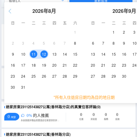
重新搜尋
2026年8月
2026年9月
山景二室一廳套房
日
一
二
三
四
五
六
日
一
二
三
四
1
1
2
3
70㎡
電視機
2
3
4
5
6
7
8
6
7
8
9
10
查看供應
9
10
11
12
13
14
15
13
14
15
16
17
16
17
18
19
20
21
22
20
21
22
23
24
重要資訊
23
24
25
26
27
28
29
27
28
29
30
城市重要資訊
30
31
根據《天津市生活垃圾管理條例》相關規定，自2020年12月1日起，住宿業不得主動提供牙刷、梳子、浴擦、剃鬚
刀、指甲銼、鞋擦，若需要可諮詢酒店。
*所有入住退房日期均為目的地日期
途家房東231125143827公寓(香林路分店)的真實住客評論(0)
0
0
0
0
0%
的人推薦
0
/5分
位置
清潔度
服務
設施
永安旅遊評價由真實酒店住客提供的評價。
途家房東231125143827公寓(香林路分店)