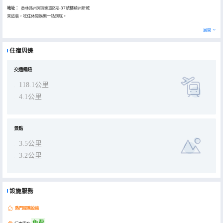
地址：
香林路州河灣東園2期-37號樓薊州新城
來這裏，吃住休閒娛樂一站到底。
展開
住宿周邊
交通樞紐
118.1公里
4.1公里
景點
3.5公里
3.2公里
設施服務
熱門服務設施
免費