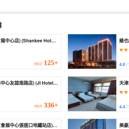
薦
nkee Hotel
維也納
vention Center))
Inte
and 
125+
HKD
4.8
/
路店) (JI Hotel
vention and Exhibition
oad))
336+
HKD
4.4
/
江會展中心張道口地鐵站店)
美豪