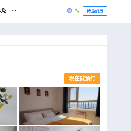
...
攻略
搜尋訂單
現在就預訂