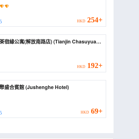
OOD LESTIE Hotel (Tianjin Meijiang
ention National Exhibition Center Flagship
e))
254+
 5
HKD
公寓(解放南路店) (Tianjin Chasuyuan
tment (Jiefang South Road))
192+
HKD
天津聚盛合賓館 (Jushenghe Hotel)
69+
 5
HKD