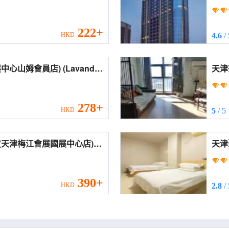
el (Tianjin Meijiang
(MEH
Zhangdaokou Subway
Conv
Stor
222+
HKD
4.6
/
會員店) (Lavande
天津茶宿緣
ng Convention and
Apar
m's Club))
278+
HKD
5
/ 5
(天津梅江會展國展中心店)
JIN MEIJIANGNAN by IHG)
390+
HKD
2.8
/