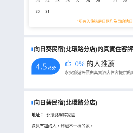
23
24
25
26
27
28
29
27
28
重要資訊
30
31
城市重要資訊
*所有入住退房日期均為目的地日
根據《天津市生活垃圾管理條例》相關規定，自202
向日葵民宿(北環路分店)的真實住客評論
0%
的人推薦
4.5
/5分
永安旅遊評價由真實酒店住客提供的
向日葵民宿(北環路分店)
地址：
北環路馨睦家園
遇見有趣的人，體驗不一樣的家。