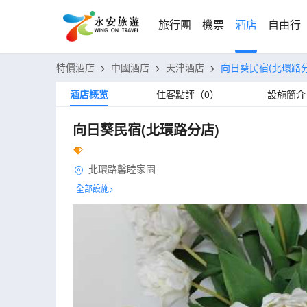
旅行團
機票
酒店
自由行
特價酒店
>
中國酒店
>
天津酒店
>
向日葵民宿(北環路分
酒店概览
住客點評（0）
設施簡介
向日葵民宿(北環路分店)
北環路馨睦家園
全部設施>