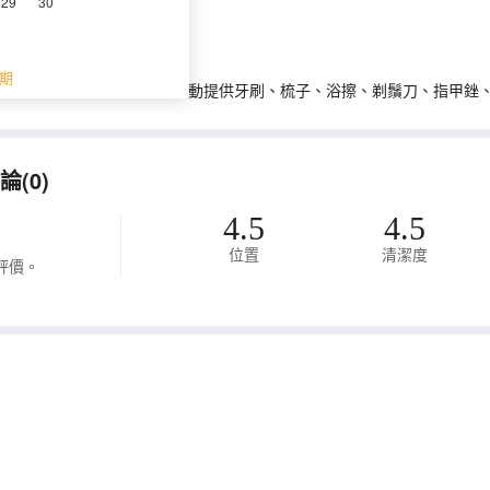
29
30
期
0年12月1日起，住宿業不得主動提供牙刷、梳子、浴擦、剃鬚刀、指甲銼
(0)
4.5
4.5
位置
清潔度
評價。