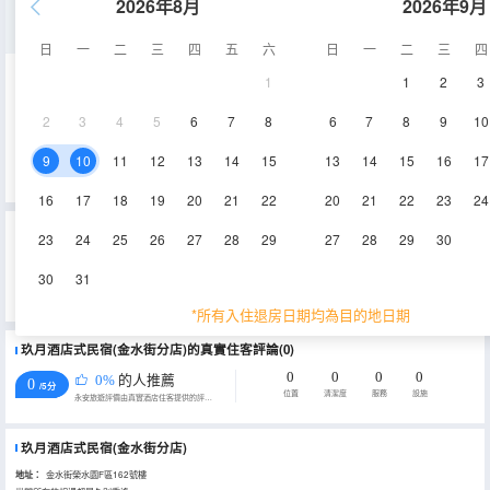
2026年8月
2026年9月
舒適一室一廳套房A
日
一
二
三
四
五
六
日
一
二
三
四
1
1
2
3
60㎡
電視機
2
3
4
5
6
7
8
6
7
8
9
10
查看供應
9
10
11
12
13
14
15
13
14
15
16
17
16
17
18
19
20
21
22
20
21
22
23
24
重要資訊
23
24
25
26
27
28
29
27
28
29
30
城市重要資訊
30
31
根據《天津市生活垃圾管理條例》相關規定，自2020年12月1日起，住宿業不得主動提供牙刷、梳子、浴擦、剃鬚
刀、指甲銼、鞋擦，若需要可諮詢酒店。
*所有入住退房日期均為目的地日期
玖月酒店式民宿(金水街分店)的真實住客評論(0)
0
0
0
0
0%
的人推薦
0
/5分
位置
清潔度
服務
設施
永安旅遊評價由真實酒店住客提供的評價。
玖月酒店式民宿(金水街分店)
地址：
金水街榮水園F區162號樓