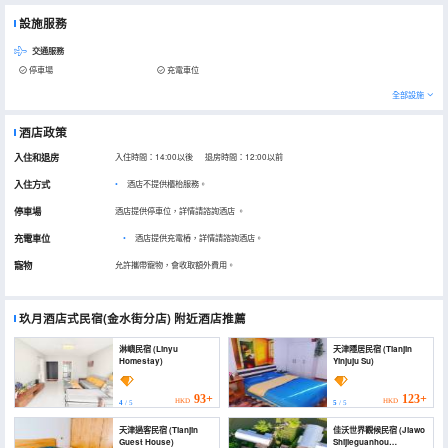
設施服務
交通服務
停車場
充電車位
全部設施
酒店政策
入住和退房
入住時間：14:00以後 退房時間：12:00以前
入住方式
酒店不提供櫃枱服務。
停車場
酒店提供停車位，詳情請諮詢酒店
。
充電車位
•
酒店提供充電樁，詳情請諮詢酒店。
寵物
允許攜帶寵物，會收取額外費用。
玖月酒店式民宿(金水街分店)
附近酒店推薦
淋嶼民宿 (Linyu
天津隱居民宿 (Tianjin
Homestay)
Yinjuju Su)
93+
123+
HKD
HKD
4
/ 5
5
/ 5
天津過客民宿 (Tianjin
佳沃世界觀候民宿 (Jiawo
Guest House)
Shijieguanhou