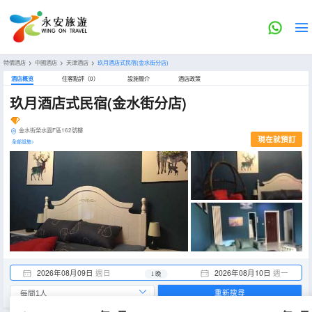
特價酒店
>
中國酒店
>
天津酒店
>
玖月酒店式民宿(金水街分店)
酒店概览
住客點評（0）
設施簡介
酒店政策
玖月酒店式民宿(金水街分店)
金水街榮水園F區162號樓
現在就預訂
全部設施>
2026年08月09日
週日
2026年08月10日
週一
1 晚
重新搜尋