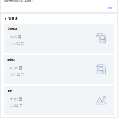
世間所有的相遇都是久別重逢。
展開
住宿周邊
交通樞紐
36公里
15.9公里
地鐵站
6.3公里
10.4公里
景點
9.9公里
1.3公里