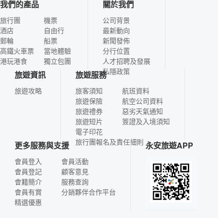
我們的產品
關於我們
旅行團
機票
公司背景
酒店
自由行
最新動向
郵輪
船票
新聞發佈
高鐵火車票
當地體驗
分行位置
港玩港食
獨立包團
人才招聘及發展
私隱政策
旅遊資訊
旅遊服務
旅遊攻略
旅客須知
航班資料
旅遊保險
航空公司資料
旅遊禮券
惡劣天氣通知
旅遊短片
簽證及入境須知
電子印花
旅行團報名及責任細則
更多服務與支援
永安旅遊APP
會員登入
會員活動
會員登記
顧客意見
會籍簡介
服務查詢
會員有賞
分銷夥伴合作平台
精選優惠