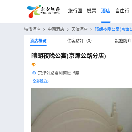
旅行團
機票
酒店
自由行
特價酒店
>
中國酒店
>
天津酒店
>
晴朗夜晚公寓(京津
酒店概览
住客點評（0）
設施簡介
晴朗夜晚公寓(京津公路分店)
京津公路君利商廈-B座
全部設施>