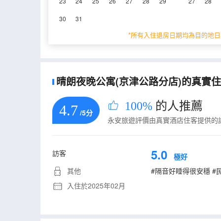
23
24
25
26
27
28
29
27
28
重要資訊
30
31
城市重要資訊
*所有入住退房日期均為目的地日
根據《天津市生活垃圾管理條例》相關規定，自202
晴朗夜晚公寓(京津公路分店)的真實住客
100%
的人推薦
4.7
/5分
永安旅遊評價由真實酒店住客提供的
5.0
訪客
極好
其他
#隔音好睡得很安穩 #
入住於2025年02月