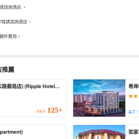
請諮詢酒店
。
詳情請諮詢酒店。
額外費用。
店推薦
ipple Hotel
希岸
ay Post Office))
店) (XANA Deluxe Hotel (Tianjin Friendship
Wuqi
125+
HKD
4.7
/
 Apartment)
如家