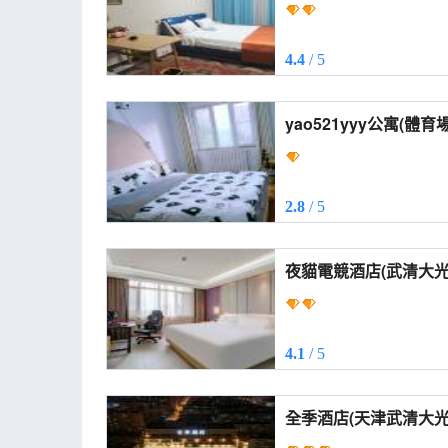
4.4
/ 5
yao521yyy公寓(體育場路分店) (
Apartment (Tiyu Stad
2.8
/ 5
夜貓電競酒店(武清大光明中心店) 
Sports Hotel (Wuqin
4.1
/ 5
全季酒店(天津武清大光明中心店) (JI Ho
Wuqing Daguangming