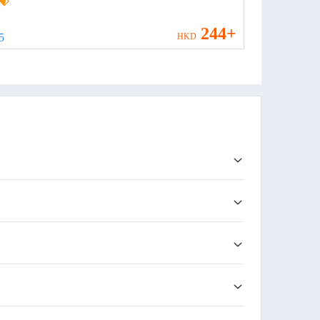
way Station Florence Town))
244+
 5
HKD