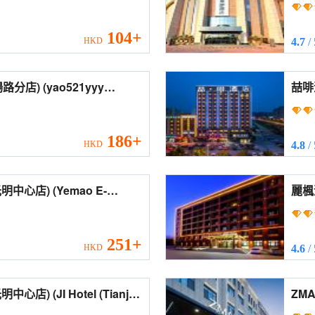
(Hom
Flor
104+
HKD
4.7
/
yao521yyy
喆啡
ium Road))
(Jam
spee
186+
HKD
4.8
/
(Yemao E-
麗楓酒
g Daguangming Center))
Hote
Stat
251+
HKD
4.6
/
tel (Tianjin
ZM
 Center))
(ZMA