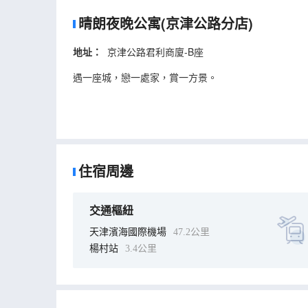
晴朗夜晚公寓(京津公路分店)
地址：
京津公路君利商廈-B座
遇一座城，戀一處家，賞一方景。
住宿周邊
交通樞紐
天津濱海國際機場
47.2公里
楊村站
3.4公里