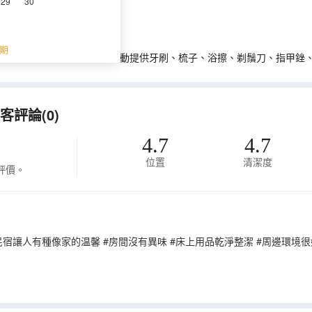
29
30
期
0年12月1日起，住宿業不得主動提供牙刷、梳子、浴擦、剃鬚刀、指甲銼
評論(0)
4.7
4.7
位置
清潔度
評價。
民宿讓人有種像家的温馨 #房間沒有異味 #床上用品乾淨整潔 #周邊環境很