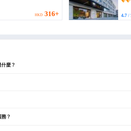
Rail
316+
HKD
4.7
/
是什麼？
服務？