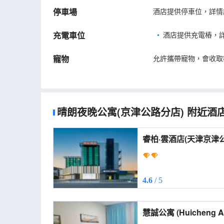
停車場
酒店提供停車位，詳情
充電車位
•
酒店提供充電樁，
寵物
允許攜帶寵物，會收取
晴朗夜晚公寓(京津公路分店)
附近酒
睿柏·雲酒店(天津京津公路郵局店) (R
(Tianjin Jingjin Highw
4.6
/ 5
慧誠公寓 (Huicheng