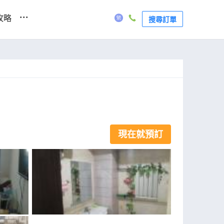
...
攻略
搜尋訂單
現在就預訂