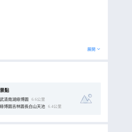
展開
景點
武清南湖綠博園
6.6公里
綠博園吉林園長白山天池
6.4公里