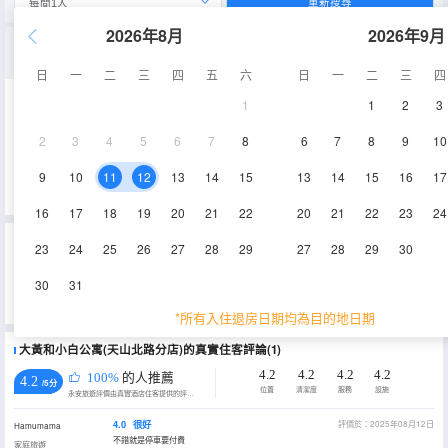
重新搜尋
2026年8月
2026年9月
市景二室一廳套房
日
一
二
三
四
五
六
日
一
二
三
四
1
1
2
3
87㎡
電視機
2
3
4
5
6
7
8
6
7
8
9
10
查看供應
9
10
11
12
13
14
15
13
14
15
16
17
16
17
18
19
20
21
22
20
21
22
23
24
重要資訊
23
24
25
26
27
28
29
27
28
29
30
城市重要資訊
30
31
根據《天津市生活垃圾管理條例》相關規定，自2020年12月1日起，住宿業不得主動提供牙刷、梳子、浴擦、剃鬚
刀、指甲銼、鞋擦，若需要可諮詢酒店。
*所有入住退房日期均為目的地日期
大黃和小白公寓(天山北路分店)的真實住客評論(1)
4.2
4.2
4.2
4.2
100%
的人推薦
4.2
/5分
位置
清潔度
服務
設施
永安旅遊評價由真實酒店住客提供的評價。
4.0
很好
評價於：2025年08月12日
Hamumama
不錯就是停車要付費
家庭旅遊