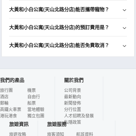
大黃和小白公寓(天山北路分店)能否攜帶寵物？
大黃和小白公寓(天山北路分店)的預訂費用是？
大黃和小白公寓(天山北路分店)能否免費取消？
我們的產品
關於我們
旅行團
機票
公司背景
酒店
自由行
最新動向
郵輪
船票
新聞發佈
高鐵火車票
當地體驗
分行位置
港玩港食
獨立包團
人才招聘及發展
私隱政策
旅遊資訊
旅遊服務
旅遊攻略
旅客須知
航班資料