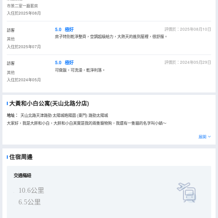
市景二室一廳套房
入住於2025年08月
5.0
極好
評價於：2025年08月10日
訪客
房子特別乾淨整齊，空調超級給力，大熱天的進到屋裡，很舒服。
其他
入住於2025年07月
5.0
極好
評價於：2024年05月29日
訪客
可做飯，可洗澡，乾淨利落。
其他
入住於2024年05月
大黃和小白公寓(天山北路分店)
地址：
天山北路天津路勁·太陽城皓陽園 (東門) 路勁太陽城
大家好，我是大胖和小白，大胖和小白其實是我的兩隻寵物狗，我還有一隻貓的名字叫小蝸～
展開
住宿周邊
交通樞紐
10.6公里
6.5公里