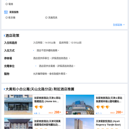
電梯
清潔服務
乾衣機
洗滌用具
全部設施
酒店政策
入住和退房
入住時間：14:00以後 退房時間：12:00以前
入住方式
酒店不提供櫃枱服務。
停車場
酒店提供停車位，詳情請諮詢酒店
。
充電車位
•
酒店提供充電樁，詳情請諮詢酒店。
寵物
允許攜帶寵物，會收取額外費用。
大黃和小白公寓(天山北路分店)
附近酒店推薦
如家商旅酒店(天津火車站
如家商旅酒店(天津火車站
衞國道店) (Home Inn
後廣場幸福公園地鐵站店)
(Waidao Road, Tianjin
(Homeinn Selected
Railway Station))
Hotel (Tianjin Railway
Station Rear Square
208+
208+
HKD
HKD
4.8
/ 5
4.7
/ 5
Xingfu Park Subway
Station))
如家商旅酒店(天津河東萬
天津東凱悅酒店 (Hyatt
達廣場成林道地鐵站店)
Regency Tianjin East)
(Homeinn Selected