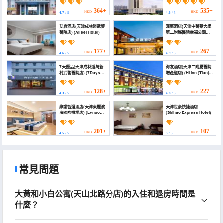
Hotel (Tianjin Hedong
Wanda Plaza
364+
535+
HKD
HKD
4.7
/ 5
4.6
/ 5
Chenglindao Subway
Station))
艾扉酒店(天津成林道武警
漢庭酒店(天津中醫藥大學
醫院店) (Aifeel Hotel)
第二附屬醫院幸福公園地
鐵站店) (HanTing Hotel
(Tianjin
Xingfugongyuan Metro
177+
267+
HKD
HKD
4.6
/ 5
4.9
/ 5
Station))
7天優品(天津成林道萬新
海友酒店(天津二附屬醫院
村武警醫院店) (7Days
增產道店) (Hi Inn (Tianjin
Inn Youpin (Tianjin
Second Affiliated
Chenglindao
Hospital, Zengchan
Wanxincun Armed
Road))
128+
227+
HKD
HKD
4.3
/ 5
4.8
/ 5
Police Hospital))
綠諾智選酒店(天津東麗濱
天津世豪快捷酒店
海國際機場店) (Lvnuo
(Shihao Express Hotel)
Zhixuan Hotel (Tianjin
Dongli Binhai
International Airport))
201+
107+
HKD
HKD
4.5
/ 5
3
/ 5
常見問題
大黃和小白公寓(天山北路分店)的入住和退房時間是
什麼？