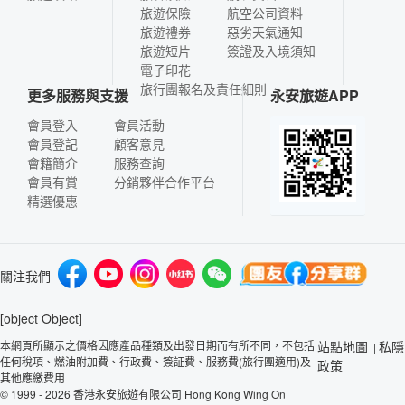
旅遊保險
航空公司資料
旅遊禮券
惡劣天氣通知
旅遊短片
簽證及入境須知
電子印花
旅行團報名及責任細則
更多服務與支援
永安旅遊APP
會員登入
會員活動
會員登記
顧客意見
會籍簡介
服務查詢
會員有賞
分銷夥伴合作平台
精選優惠
關注我們
[object Object]
本網頁所顯示之價格因應產品種類及出發日期而有所不同，不包括
站點地圖
私隱
|
任何稅項、燃油附加費、行政費、簽証費、服務費(旅行團適用)及
政策
其他應繳費用
© 1999 - 2026 香港永安旅遊有限公司 Hong Kong Wing On