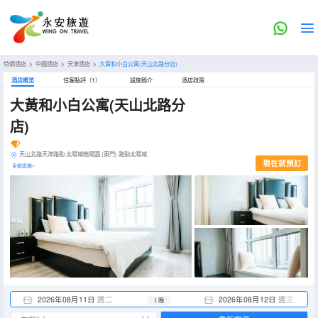
特價酒店
>
中國酒店
>
天津酒店
>
大黃和小白公寓(天山北路分店)
酒店概览
住客點評（1）
設施簡介
酒店政策
大黃和小白公寓(天山北路分
店)
天山北路天津路勁·太陽城皓陽園 (東門) 路勁太陽城
現在就預訂
全部設施>
2026年08月11日
週二
2026年08月12日
週三
1 晚