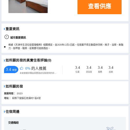
查看供應
重要資訊
城市重要資訊
根據《天津市生活垃圾管理條例》相關規定，自2020年12月1日起，住宿業不得主動提供牙刷、梳子、浴擦、剃鬚
刀、指甲銼、鞋擦，若需要可諮詢酒店。
如所願民宿的真實住客評論(0)
3.4
3.4
3.4
3.4
0%
的人推薦
3.4
/5分
位置
清潔度
服務
設施
永安旅遊評價由真實酒店住客提供的評價。
如所願民宿
開業時間：
2023
地址：
薊縣下營鎮石炮溝村1區6號
住宿周邊
交通樞紐