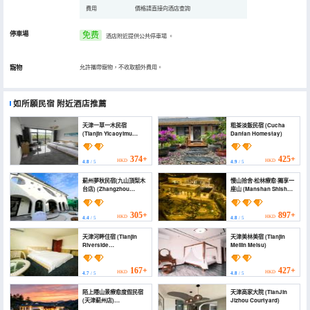
費用
價格請直接向酒店查詢
停車場
免费
酒店附近提供公共停車場
。
寵物
允許攜帶寵物，不收取額外費用。
如所願民宿
附近酒店推薦
天津一草一木民宿
粗茶淡飯民宿 (Cucha
(Tianjin Yicaoyimu
Danfan Homestay)
Homestay)
374+
425+
HKD
HKD
4.8
/ 5
4.9
/ 5
薊州夢秋民宿(九山頂梨木
慢山拾舍·松林療愈·獨享一
台店) (Zhangzhou
座山 (Manshan Shishe
Mengqiu Homestay)
Homestay)
305+
897+
HKD
HKD
4.4
/ 5
4.8
/ 5
天津河畔住宿 (Tianjin
天津美林美宿 (Tianjin
Riverside
Meilin Meisu)
Accommodation)
167+
427+
HKD
HKD
4.7
/ 5
4.8
/ 5
陌上隱山景療愈度假民宿
天津高家大院 (TianJin
(天津薊州店)
Jizhou Courtyard)
(Moshangyin