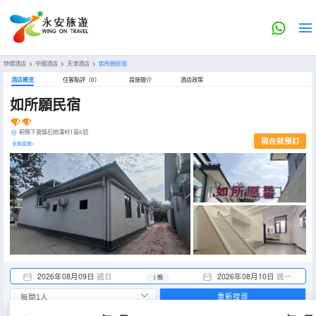
特價酒店
>
中國酒店
>
天津酒店
>
如所願民宿
酒店概览
住客點評（0）
設施簡介
酒店政策
如所願民宿
薊縣下營鎮石炮溝村1區6號
現在就預訂
全部設施>
2026年08月09日
週日
2026年08月10日
週一
1 晚
重新搜尋