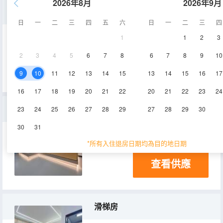
2026年8月
2026年9月
親子房
日
一
二
三
四
五
六
日
一
二
三
四
1
1
2
3
50㎡
2
3
4
5
6
7
8
6
7
8
9
10
查看供應
9
10
11
12
13
14
15
13
14
15
16
17
16
17
18
19
20
21
22
20
21
22
23
24
大床房
23
24
25
26
27
28
29
27
28
29
30
30
31
25㎡
*所有入住退房日期均為目的地日期
查看供應
滑梯房