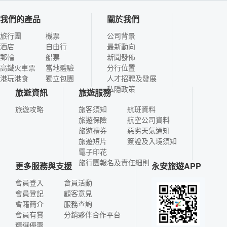
我們的產品
關於我們
旅行團
機票
公司背景
酒店
自由行
最新動向
郵輪
船票
新聞發佈
高鐵火車票
當地體驗
分行位置
港玩港食
獨立包團
人才招聘及發展
私隱政策
旅遊資訊
旅遊服務
旅遊攻略
旅客須知
航班資料
旅遊保險
航空公司資料
旅遊禮券
惡劣天氣通知
旅遊短片
簽證及入境須知
電子印花
旅行團報名及責任細則
更多服務與支援
永安旅遊APP
會員登入
會員活動
會員登記
顧客意見
會籍簡介
服務查詢
會員有賞
分銷夥伴合作平台
精選優惠