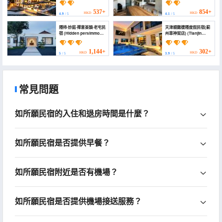
Homestay)
537+
854+
HKD
HKD
4.9
/ 5
4.1
/ 5
隱柿·妙庭·禪意茶韻·老宅民
天津順懿棲隱度假民宿(薊
宿 (Hidden persimmon ·
州車神架店) (Tianjin
Miao Ting · Zen Tea
Shunxuan B&B
Rhyme · Old house
(Cheshenjia Branch))
B&B)
1,144+
302+
HKD
HKD
5
/ 5
3.9
/ 5
常見問題
如所願民宿的入住和退房時間是什麼？
如所願民宿是否提供早餐？
如所願民宿附近是否有機場？
如所願民宿是否提供機場接送服務？