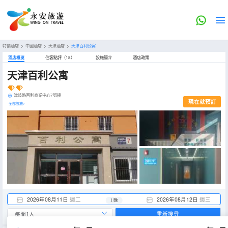
特價酒店
>
中國酒店
>
天津酒店
>
天津百利公寓
酒店概览
住客點評（18）
設施簡介
酒店政策
天津百利公寓
津岐路百利商業中心7號樓
現在就預訂
全部設施>
2026年08月11日
週二
2026年08月12日
週三
1 晚
重新搜尋