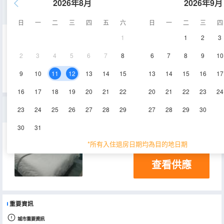
2026年8月
2026年9月
舒適大床房
日
一
二
三
四
五
六
日
一
二
三
四
1
1
2
3
20-25㎡
1-2層
空調
2
3
4
5
6
7
8
6
7
8
9
10
查看供應
9
10
11
12
13
14
15
13
14
15
16
17
16
17
18
19
20
21
22
20
21
22
23
24
標準大床房
23
24
25
26
27
28
29
27
28
29
30
30
31
15-20㎡
3層
空調
*所有入住退房日期均為目的地日期
查看供應
重要資訊
城市重要資訊