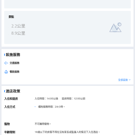
景點
2.2公里
8.9公里
設施服務
交通服務
餐飲服務
全部設施
酒店政策
入住和退房
入住時間：14:00以後 退房時間：12:00以前
入住方式
櫃枱服務時間：24小時。
寵物
不可攜帶寵物。
年齡限制
18歲以下的房客不得在沒有家長或監護人的情況下入住酒店。