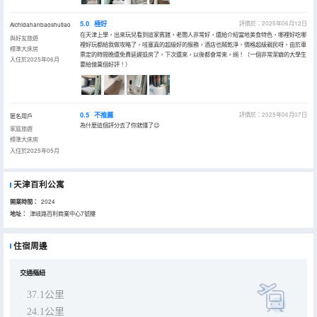
5.0
極好
評價於：2025年06月12日
Aichidahanbaoshutiao
在天津上學，出來玩兒看到這家賓館，老闆人非常好，還給介紹當地美食特色，哪裡好吃哪
與好友旅遊
裡好玩都給我做攻略了，哇塞真的超級好的服務，酒店也賊乾淨，價格超級親民呀，由於車
標準大床房
票定的時間晚還免費延遲退房了，下次還來，以後都會常來，絕！（一個非常潔癖的大學生
入住於2025年06月
要給億萬個好評！）
0.5
不推薦
評價於：2025年06月07日
匿名用戶
為什麼這個評分去了你就懂了😉
家庭旅遊
標準大床房
入住於2025年05月
天津百利公寓
開業時間：
2024
地址：
津岐路百利商業中心7號樓
住宿周邊
交通樞紐
37.1公里
24.1公里