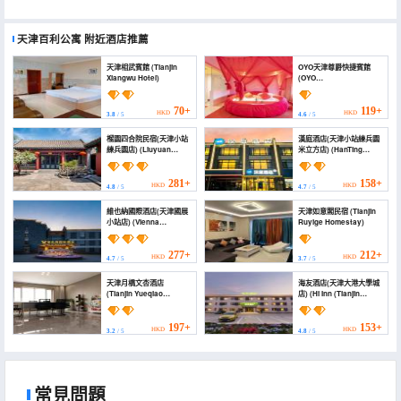
天津百利公寓
附近酒店推薦
天津相武賓館 (Tianjin
OYO天津尊爵快捷賓館
Xiangwu Hotel)
(OYO
TianjinZunjueHOTEL)
70+
119+
HKD
HKD
3.8
/ 5
4.6
/ 5
榴園四合院民宿(天津小站
漢庭酒店(天津小站練兵園
練兵園店) (Liuyuan
米立方店) (HanTing
Hotel)
Hotel (Tianjin Xiaozhan
Lianbingyuan Milifang))
281+
158+
HKD
HKD
4.8
/ 5
4.7
/ 5
維也納國際酒店(天津國展
天津如意閣民宿 (Tianjin
小站店) (Vienna
Ruyige Homestay)
International Hotel
(Tianjin International
Exhibition Station))
277+
212+
HKD
HKD
4.7
/ 5
3.7
/ 5
天津月橋文杏酒店
海友酒店(天津大港大學城
(Tianjin Yueqiao
店) (Hi Inn (Tianjin
Wenxing Hotel)
Dagang University
Town))
197+
153+
HKD
HKD
3.2
/ 5
4.8
/ 5
常見問題