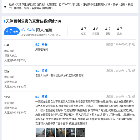
根據《天津市生活垃圾管理條例》相關規定，自2020年12月1日起，住宿業不得主動提供牙刷、梳子、浴擦、剃鬚
刀、指甲銼、鞋擦，若需要可諮詢酒店。
天津百利公寓的真實住客評論(18)
4.7
4.8
4.7
4.7
94%
的人推薦
4.7
/5分
位置
清潔度
服務
設施
永安旅遊評價由真實酒店住客提供的評價。
5.0
極好
評價於：2026年05月09日
訪客
房間很好的
獨自旅遊
標準大床房
入住於2026年05月
4.2
很好
評價於：2025年12月08日
訪客
老闆人很好，環境也挺好 意料之外的驚喜哦
獨自旅遊
舒適大床房
入住於2025年12月
5.0
極好
評價於：2025年11月28日
YXXL
一個藏在生意看似不景氣的大型建材市場羣偏寓里弄的百利公寓,出門右前方無路通行,行人
家庭旅遊
自然不會穿梭這裏,但傍晚過後卻看到南來北往的客人三三倆倆相擁走進這所公寓,紛紛像熟
標準大床房
人一樣與老闆娘打着招呼. 老闆娘熱情,快言快語.我們來時,介紹預訂的房間已經打掃乾淨但
入住於2025年10月
床單被套還沒有搭理,説是要當著入住客人的麪,鋪上套上,以證“清白”. 百利公寓,三層,新裝修.
風格新穎.大大的房間,拾掇的乾乾淨淨. 房間內,Wi-Fi信號強,淋浴熱水充足. 門前場地寬闊,一
次性可以免費停放二三十台車. 夜晚,這裏靜悄悄.