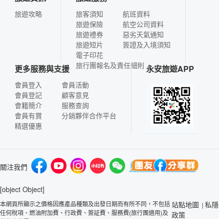
旅遊攻略
旅客須知
航班資料
旅遊保險
航空公司資料
旅遊禮券
惡劣天氣通知
旅遊短片
簽證及入境須知
電子印花
旅行團報名及責任細則
更多服務與支援
永安旅遊APP
會員登入
會員活動
會員登記
顧客意見
會籍簡介
服務查詢
會員有賞
分銷夥伴合作平台
精選優惠
關注我們
[object Object]
本網頁所顯示之價格因應產品種類及出發日期而有所不同，不包括
站點地圖
私隱
|
任何稅項、燃油附加費、行政費、簽証費、服務費(旅行團適用)及
政策