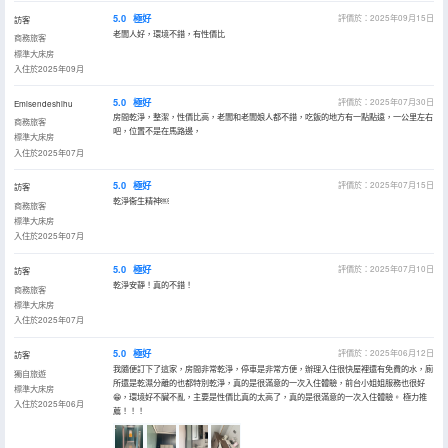
5.0
極好
評價於：2025年09月15日
訪客
老闆人好，環境不錯，有性價比
商務旅客
標準大床房
入住於2025年09月
5.0
極好
評價於：2025年07月30日
Emisendeshihu
房間乾淨，整潔，性價比高，老闆和老闆娘人都不錯，吃飯的地方有一點點遠，一公里左右
商務旅客
吧，位置不是在馬路邊，
標準大床房
入住於2025年07月
5.0
極好
評價於：2025年07月15日
訪客
乾淨衞生精神￼
商務旅客
標準大床房
入住於2025年07月
5.0
極好
評價於：2025年07月10日
訪客
乾淨安靜！真的不錯！
商務旅客
標準大床房
入住於2025年07月
5.0
極好
評價於：2025年06月12日
訪客
我隨便訂下了這家，房間非常乾淨，停車是非常方便，辦理入住很快屋裡還有免費的水，廁
獨自旅遊
所還是乾濕分離的也都特別乾淨，真的是很滿意的一次入住體驗，前台小姐姐服務也很好
標準大床房
😁，環境好不臟不亂，主要是性價比真的太高了，真的是很滿意的一次入住體驗。 極力推
入住於2025年06月
薦！！！