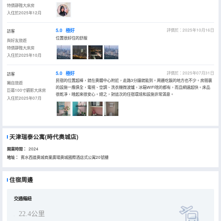
特價靜雅大床房
入住於2025年12月
5.0
極好
評價於：2025年10月16日
訪客
位置很好住的舒服
與好友旅遊
特價靜雅大床房
入住於2025年10月
5.0
極好
評價於：2025年07月31日
訪客
民宿的位置超棒，就在奧體中心附近，走路3分鐘就能到。周邊吃飯的地方也不少。房間裏
獨自旅遊
的設施一應俱全，電視、空調、洗衣機微波爐，冰箱WiFi啥的都有，而且網速超快。床品
巨幕100寸觀影大床房
很乾凈，睡起來很安心。總之，對這次的住宿環境和設施非常滿意。
入住於2025年07月
天津瑞泰公寓(時代奧城店)
開業時間：
2024
地址：
賓水西道奧城商業廣場奧城國際酒店式公寓20號樓
住宿周邊
交通樞紐
22.4公里