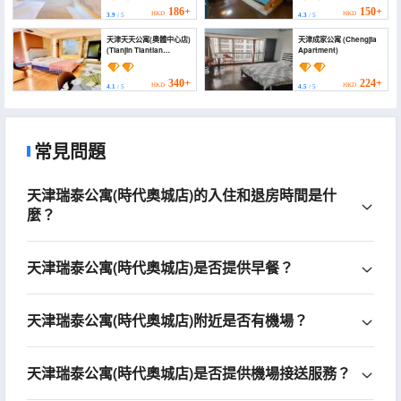
Aocheng Commercial
186+
150+
HKD
HKD
3.9
/ 5
4.3
/ 5
Plaza))
天津天天公寓(奧體中心店)
天津成家公寓 (Chengjia
(Tianjin Tiantian
Apartment)
Apartment (Olympic
Sports Center))
340+
224+
HKD
HKD
4.1
/ 5
4.5
/ 5
常見問題
天津瑞泰公寓(時代奧城店)的入住和退房時間是什
麼？
天津瑞泰公寓(時代奧城店)是否提供早餐？
天津瑞泰公寓(時代奧城店)附近是否有機場？
天津瑞泰公寓(時代奧城店)是否提供機場接送服務？