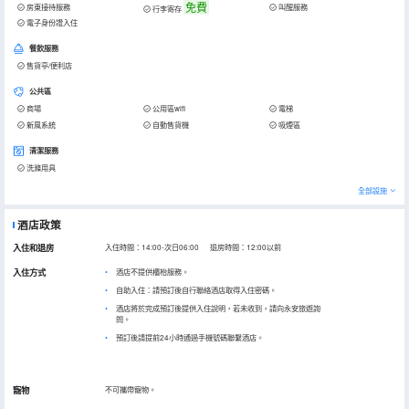
免費
房東接待服務
叫醒服務
行李寄存
電子身份證入住
餐飲服務
售貨亭/便利店
公共區
商場
公用區wifi
電梯
新風系統
自動售貨機
吸煙區
清潔服務
洗滌用具
全部設施
酒店政策
入住和退房
入住時間：14:00-次日06:00 退房時間：12:00以前
入住方式
酒店不提供櫃枱服務。
自助入住：請預訂後自行聯絡酒店取得入住密碼。
酒店將於完成預訂後提供入住說明，若未收到，請向永安旅遊詢
問。
預訂後請提前24小時通過手機號碼聯繫酒店。
寵物
不可攜帶寵物。