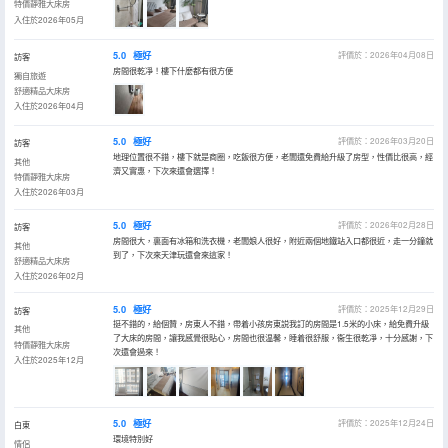
特價靜雅大床房
入住於2026年05月
5.0
極好
評價於：2026年04月08日
訪客
房間很乾凈！樓下什麼都有很方便
獨自旅遊
舒適精品大床房
入住於2026年04月
5.0
極好
評價於：2026年03月20日
訪客
地理位置很不錯，樓下就是商圈，吃飯很方便，老闆還免費給升級了房型，性價比很高，經
其他
濟又實惠，下次來還會選擇！
特價靜雅大床房
入住於2026年03月
5.0
極好
評價於：2026年02月28日
訪客
房間很大，裏面有冰箱和洗衣機，老闆娘人很好，附近兩個地鐵站入口都很近，走一分鐘就
其他
到了，下次來天津玩還會來這家！
舒適精品大床房
入住於2026年02月
5.0
極好
評價於：2025年12月29日
訪客
挺不錯的，給個贊，房東人不錯，帶着小孩房東説我訂的房間是1.5米的小床，給免費升級
其他
了大床的房間，讓我感覺很貼心，房間也很温馨，睡着很舒服，衞生很乾凈，十分感謝，下
特價靜雅大床房
次還會過來！
入住於2025年12月
5.0
極好
評價於：2025年12月24日
白東
環境特別好
情侶