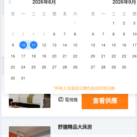
2026年8月
2026年9月
家庭温馨標準雙床房
日
一
二
三
四
五
六
日
一
二
三
四
1
1
2
3
35-40㎡
空調
淋浴
2
3
4
5
6
7
8
6
7
8
9
10
查看供應
電視機
冰箱
9
10
11
12
13
14
15
13
14
15
16
17
16
17
18
19
20
21
22
20
21
22
23
24
特價靜雅大床房
23
24
25
26
27
28
29
27
28
29
30
30
31
25-30㎡
空調
淋浴
*所有入住退房日期均為目的地日期
查看供應
電視機
冰箱
舒適精品大床房