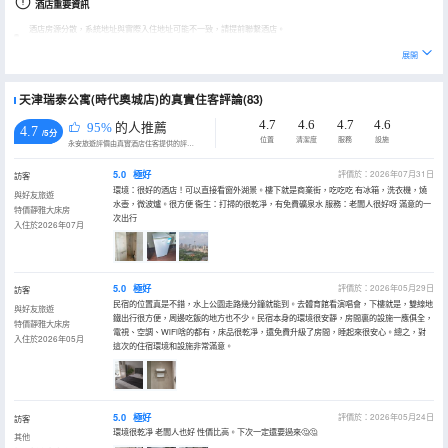
酒店重要資訊
酒店房源分散，系統地址與實際入住地址可能不一致，請提前聯繫酒店。
展開
天津瑞泰公寓(時代奧城店)的真實住客評論(83)
4.7
4.6
4.7
4.6
95%
的人推薦
4.7
/5分
位置
清潔度
服務
設施
永安旅遊評價由真實酒店住客提供的評價。
5.0
極好
評價於：2026年07月31日
訪客
環境：很好的酒店！可以直接看窗外湖景。樓下就是商業街，吃吃吃 有冰箱，洗衣機，燒
與好友旅遊
水壺，微波爐。很方便 衞生：打掃的很乾凈，有免費礦泉水 服務：老闆人很好呀 滿意的一
特價靜雅大床房
次出行
入住於2026年07月
5.0
極好
評價於：2026年05月29日
訪客
民宿的位置真是不錯，水上公園走路幾分鐘就能到。去體育館看演唱會，下樓就是，雙線地
與好友旅遊
鐵出行很方便，周邊吃飯的地方也不少。民宿本身的環境很安靜，房間裏的設施一應俱全，
特價靜雅大床房
電視、空調、WiFi啥的都有，床品很乾凈，還免費升級了房間，睡起來很安心。總之，對
入住於2026年05月
這次的住宿環境和設施非常滿意。
5.0
極好
評價於：2026年05月24日
訪客
環境很乾凈 老闆人也好 性價比高。下次一定還要過來🤔🤔
其他