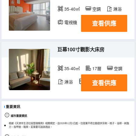
35-40㎡
空調
淋浴
查看供應
電視機
冰箱
巨幕100寸觀影大床房
35-40㎡
17層
空調
查看供應
淋浴
冰箱
重要資訊
城市重要資訊
根據《天津市生活垃圾管理條例》相關規定，自2020年12月1日起，住宿業不得主動提供牙刷、梳子、浴擦、剃鬚
刀、指甲銼、鞋擦，若需要可諮詢酒店。