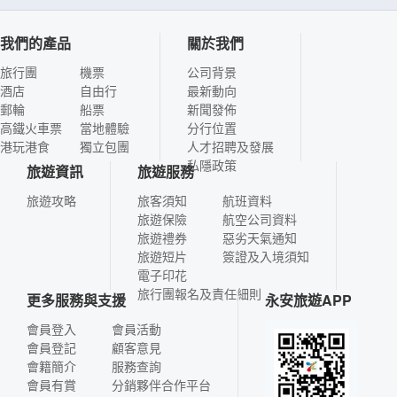
我們的產品
關於我們
旅行團
機票
公司背景
酒店
自由行
最新動向
郵輪
船票
新聞發佈
高鐵火車票
當地體驗
分行位置
港玩港食
獨立包團
人才招聘及發展
私隱政策
旅遊資訊
旅遊服務
旅遊攻略
旅客須知
航班資料
旅遊保險
航空公司資料
旅遊禮券
惡劣天氣通知
旅遊短片
簽證及入境須知
電子印花
旅行團報名及責任細則
更多服務與支援
永安旅遊APP
會員登入
會員活動
會員登記
顧客意見
會籍簡介
服務查詢
會員有賞
分銷夥伴合作平台