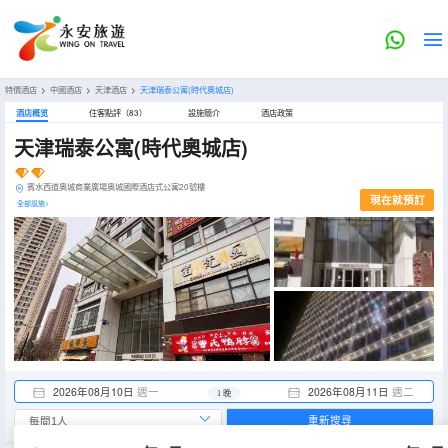
特價酒店
>
中國酒店
>
天津酒店
>
天津瑞泰公寓(時代奧城店)
酒店概览
住客點評（83）
設施簡介
酒店政策
天津瑞泰公寓(時代奧城店)
賓水西道奧城商業廣場奧城國際酒店式公寓20號樓
現在就預訂
全部設施>
2026年08月10日
週一
2026年08月11日
週二
1 晚
重新搜尋