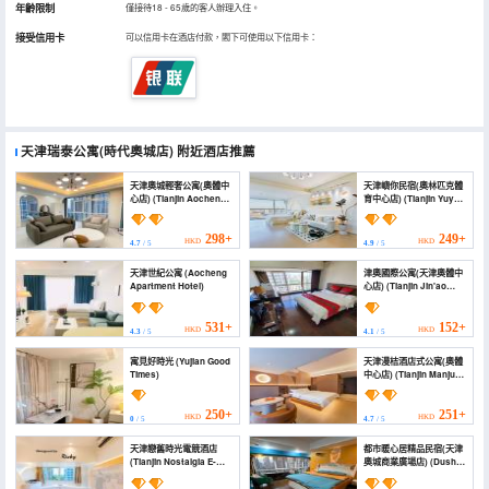
年齡限制
僅接待18 - 65歲的客人辦理入住。
接受信用卡
可以信用卡在酒店付款，閣下可使用以下信用卡：
天津瑞泰公寓(時代奧城店)
附近酒店推薦
天津奧城輕奢公寓(奧體中
天津嶼你民宿(奧林匹克體
心店) (Tianjin Aocheng
育中心店) (Tianjin Yuyou
Light Luxury Serviced
Homestay (Olympic
Apartment (Olympic
Sports Center))
Sports Center))
298+
249+
HKD
HKD
4.7
/ 5
4.9
/ 5
天津世紀公寓 (Aocheng
津奧國際公寓(天津奧體中
Apartment Hotel)
心店) (Tianjin Jin'ao
Apartment)
531+
152+
HKD
HKD
4.3
/ 5
4.1
/ 5
寓見好時光 (Yujian Good
天津漫桔酒店式公寓(奧體
Times)
中心店) (Tianjin Manju
Serviced Apartment
(Olympic Sports
Center))
250+
251+
HKD
HKD
0
/ 5
4.7
/ 5
天津戀舊時光電競酒店
都市暖心居精品民宿(天津
(Tianjin Nostalgia E-
奧城商業廣場店) (Dushi
Sports Hotel)
Nuanxin Ju Boutique
Homestay (Tianjin