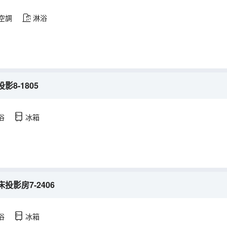
空調
淋浴
8-1805
浴
冰箱
影房7-2406
浴
冰箱