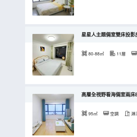
星星人主題倆室雙床投影房6
80-88㎡
11層
高層全視野看海倆室兩床8-
95㎡
空調
淋