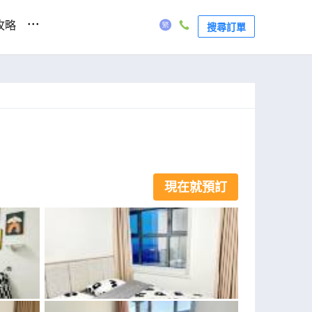
...
攻略
搜尋訂單
現在就預訂