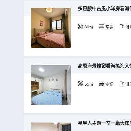
多巴胺中古風小洋房看海倆室
80㎡
空調
淋
高層海景推窗看海擁海入懷
55㎡
空調
淋
星星人主題一室一廳大床房5