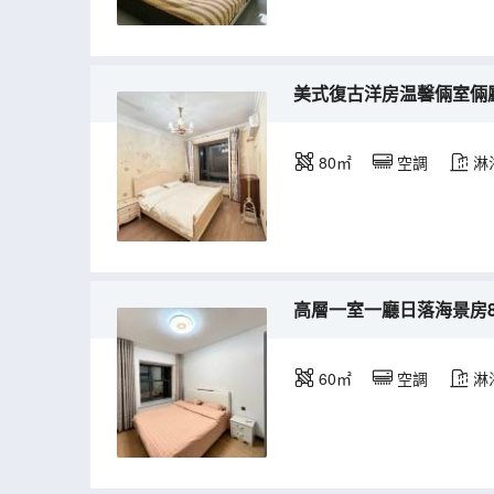
美式復古洋房温馨倆室倆廳2
80㎡
空調
淋
高層一室一廳日落海景房8-
60㎡
空調
淋