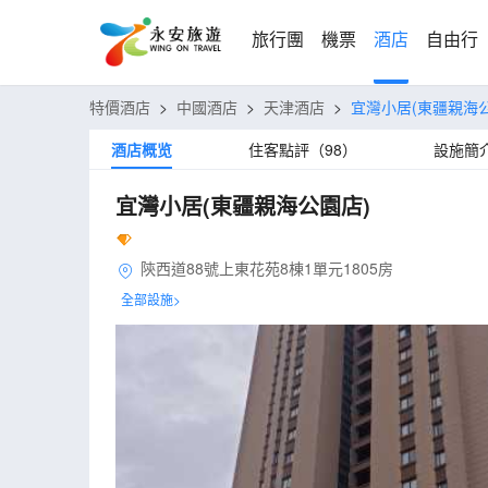
旅行團
機票
酒店
自由行
特價酒店
>
中國酒店
>
天津酒店
>
宜灣小居(東疆親海
酒店概览
住客點評（98）
設施簡
宜灣小居(東疆親海公園店)
陝西道88號上東花苑8棟1單元1805房
全部設施>