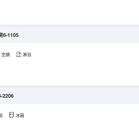
-1105
空調
淋浴
2206
浴
冰箱