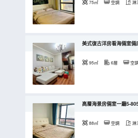
75㎡
空調
淋
美式復古洋房看海倆室倆床40
95㎡
6層
空
高層海景房倆室一廳5-80
88㎡
空調
淋