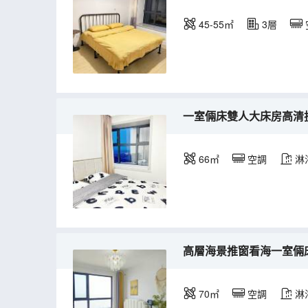
45-55㎡
3層
一室倆床雙人大床房高清投影
66㎡
空調
淋
高層海景推窗看海一室倆床投
70㎡
空調
淋