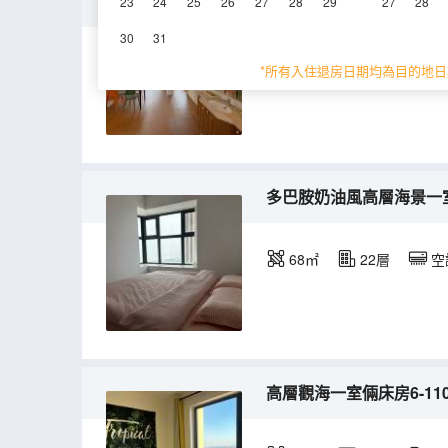
洋房觀海三室兩廳投影房28-
23
24
25
26
27
28
29
27
28
30
31
90㎡
空調
淋
*所有入住退房日期均為目的地日
多巴胺奶油風高層海景一室
68㎡
22層
空
高層觀海一室倆床房6-110