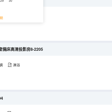
2-701
29
30
浴
冰箱
期
倆床高清投影房8-2205
調
淋浴
4