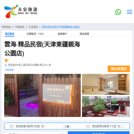
特價酒店
>
中國酒店
>
天津酒店
>
雲海·精品民宿(天津東疆親海公園店)
酒店概览
住客點評（152）
設施簡介
酒店政策
雲海·精品民宿(天津東疆親海
公園店)
陝西道88號上東花苑40號樓4單元301房
現在就預訂
全部設施>
2026年08月10日
週一
2026年08月11日
週二
1 晚