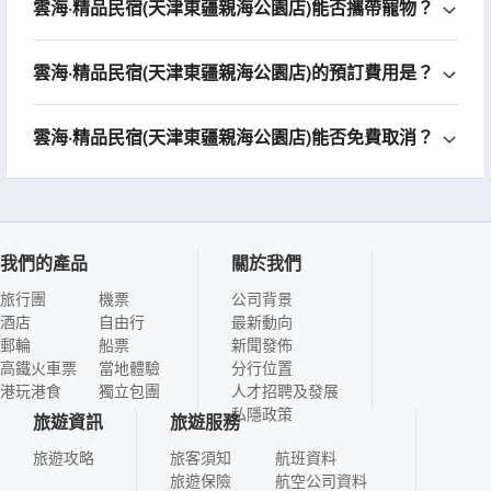
雲海·精品民宿(天津東疆親海公園店)能否攜帶寵物？
雲海·精品民宿(天津東疆親海公園店)的預訂費用是？
雲海·精品民宿(天津東疆親海公園店)能否免費取消？
我們的產品
關於我們
旅行團
機票
公司背景
酒店
自由行
最新動向
郵輪
船票
新聞發佈
高鐵火車票
當地體驗
分行位置
港玩港食
獨立包團
人才招聘及發展
私隱政策
旅遊資訊
旅遊服務
旅遊攻略
旅客須知
航班資料
旅遊保險
航空公司資料