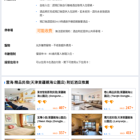
自助入住：請預訂後自行聯絡酒店取得入住密碼。
酒店將於完成預訂後提供入住說明，若未收到，請向永安旅遊詢
問。
預訂後請提前24小時通過手機號碼聯繫酒店。
停車場
可能收费
無法提前預約：酒店附近提供公共停車場
。
寵物
允許攜帶寵物，不收取額外費用。
年齡限制
僅接待18 - 80歲的客人辦理入住。
接受信用卡
可以信用卡在酒店付款，閣下可使用以下信用卡：
雲海·精品民宿(天津東疆親海公園店)
附近酒店推薦
東舍智能影院民宿(東疆親
橙心精品民宿(東疆親海公
海公園店) (Dongshe
園店) (Tianjin Dongjiang
Intelligent Cinema Folk
Beach Doer Homestay)
Customs)
407+
247+
HKD
HKD
4.7
/ 5
4.2
/ 5
宜灣小居(東疆親海公園店)
攬月居民宿(天津東疆親海
(Yiwan Xiaju (Dongjiang
公園店) (Lanyueju
Qinhai Park))
Homestay (Tianjin
Dongjiang Qinhai Park))
357+
411+
HKD
HKD
4.8
/ 5
4.1
/ 5