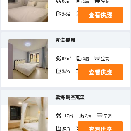
86㎡
5層
空調
查看供應
淋浴
電視機
冰箱
雲海·聽風
87㎡
5層
空調
查看供應
淋浴
電視機
冰箱
雲海·晴空萬里
117㎡
3層
空調
查看供應
淋浴
電視機
冰箱