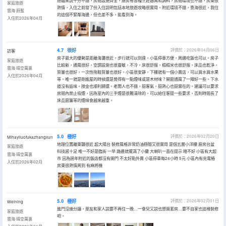
總體來説十分不錯，房間設施齊全，廚房有各種烹飪器具和調料，房間環境也不錯，房東很
家庭旅遊
熱情，入住之前發了份入住説明包括本地旅遊攻略很實用。附近環境不錯，靠海很近，我住
雲海·蔚藍
的這個不緊鄰海邊，但也差不多，能看到海。
入住於2026年04月
4.7
很好
評價於：2026年04月06日
訪客
房子最大的優勢是距離海灘很近，步行就可以到達，小區停車方便，周邊吃飯也可以。房子
家庭旅遊
比較新，通風很好，空調設施也很靈敏，不冷。床很舒服，榻榻米也很舒服，床品也乾淨，
雲海·晴空萬裏
質量也很好，一次性拖鞋質量也很好。小區很安靜，下樓就有一個小賣店，可以買水買水果
入住於2026年04月
等。唯一就是剛進屋的時候還是覺得有一點煙味或是木材味？開窗通風了一陣好一些。下水
道沒有返味。按金也順利歸還。老闆人也不錯，挺客氣，挺熱心也挺實在的。建議可以要求
房間內禁止吸煙，因為室內的三手煙是很難清除的，可以給住客提一些要求，否則時間長了
床品窗簾等的煙味會越來越重。
5.0
極好
評價於：2026年02月20日
Mihayiluofukazhangxun
地理位置離東疆很近 超大陽台 裝修風格非常奶油極簡又很實用 是個五層小洋樓 廚房台盆
家庭旅遊
科技感十足 唯一不好是臨街 一早 路邊就擺滿了小攤 大喇叭一直在提示 睡不好 小區有大超
雲海·晴空萬裏
市 因為過年附近的飯店都沒有開門 不太好點外賣 小區停車每24小時 5元 小區內有充電樁
入住於2026年02月
房東很熱情周到 有麻將機
5.0
極好
評價於：2026年02月01日
Weining
進門沒幾分鐘，朋友和家人説要不再住一晚…一會兒又説也想買套房…要不自家也這樣裝修
家庭旅遊
吧。
雲海·晴空萬裏