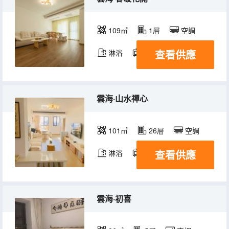
109㎡
1層
空調
查看供應
淋浴
電視機
冰箱
雲海·山水禪心
101㎡
26層
空調
查看供應
淋浴
電視機
冰箱
雲海·初喜