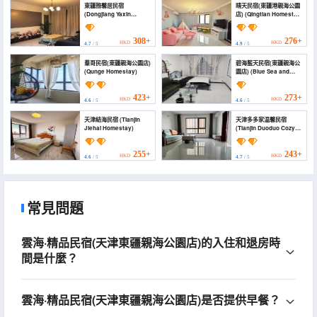
東疆雅馨居民宿
晴天民宿(東疆港親海公園
(Dongjiang Yaxin
店) (Qingtian Homestay
Homestay)
(Dongjiang Port Qinghai
Park))
308+
276+
HKD
HKD
4.7
/ 5
4.9
/ 5
羣哥民宿(東疆親海公園店)
碧海藍天民宿(東疆親海公
(Qunge Homestay)
園店) (Blue Sea and
Blue Sky Homestay)
423+
273+
HKD
HKD
4.6
/ 5
4.6
/ 5
天津結海民宿 (Tianjin
天津多多家温馨民宿
Jiehai Homestay)
(Tianjin Duoduo Cozy
Homestay)
255+
243+
HKD
HKD
4.6
/ 5
4.7
/ 5
常見問題
雲海·精品民宿(天津東疆親海公園店)的入住和退房時
間是什麼？
雲海·精品民宿(天津東疆親海公園店)是否提供早餐？