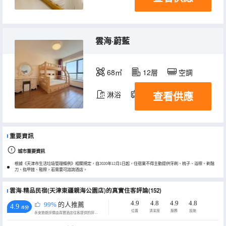
雲海·蔚藍
68㎡
12層
空調
查看供應
淋浴
電視機
冰箱
重要資訊
城市重要資訊
根據《天津市生活垃圾管理條例》相關規定，自2020年12月1日起，住宿業不得主動提供牙刷、梳子、浴擦、剃鬚
刀、指甲銼、鞋擦，若需要可諮詢酒店。
雲海·精品民宿(天津東疆親海公園店)的真實住客評論(152)
4.9
4.8
4.9
4.8
99%
的人推薦
4.9
/5分
位置
清潔度
服務
設施
永安旅遊評價由真實酒店住客提供的評價。