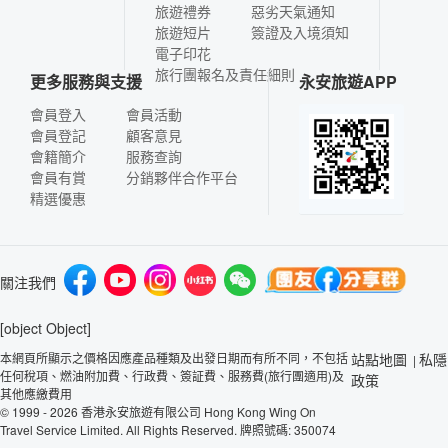
旅遊禮券
惡劣天氣通知
旅遊短片
簽證及入境須知
電子印花
旅行團報名及責任細則
更多服務與支援
永安旅遊APP
會員登入
會員活動
會員登記
顧客意見
會籍簡介
服務查詢
會員有賞
分銷夥伴合作平台
精選優惠
關注我們
[object Object]
本網頁所顯示之價格因應產品種類及出發日期而有所不同，不包括
站點地圖
私隱
|
任何稅項、燃油附加費、行政費、簽証費、服務費(旅行團適用)及
政策
其他應繳費用
© 1999 - 2026 香港永安旅遊有限公司 Hong Kong Wing On
Travel Service Limited. All Rights Reserved. 牌照號碼: 350074