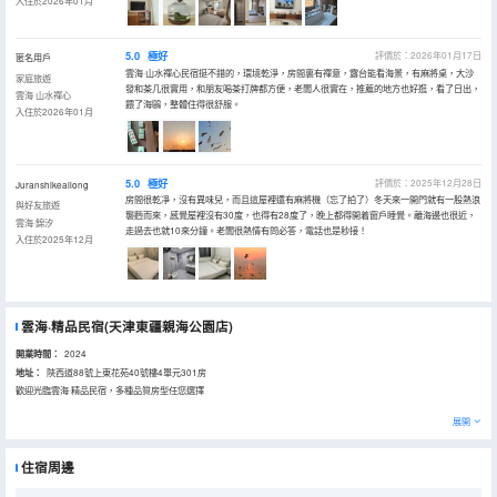
入住於2026年01月
5.0
極好
評價於：2026年01月17日
匿名用戶
雲海·山水禪心民宿挺不錯的，環境乾淨，房間裏有禪意，露台能看海景，有麻將桌，大沙
家庭旅遊
發和茶几很實用，和朋友喝茶打牌都方便，老闆人很實在，推薦的地方也好逛，看了日出，
雲海·山水禪心
餵了海鷗，整體住得很舒服。
入住於2026年01月
5.0
極好
評價於：2025年12月28日
Juranshikeailong
房間很乾凈，沒有異味兒，而且這屋裡還有麻將機（忘了拍了）冬天來一開門就有一股熱浪
與好友旅遊
襲麪而來，感覺屋裡沒有30度，也得有28度了，晚上都得開着窗戶睡覺。離海邊也很近，
雲海·錦汐
走過去也就10來分鐘。老闆很熱情有問必答，電話也是秒接！
入住於2025年12月
雲海·精品民宿(天津東疆親海公園店)
開業時間：
2024
地址：
陝西道88號上東花苑40號樓4單元301房
歡迎光臨雲海·精品民宿，多種品質房型任您選擇
展開
住宿周邊