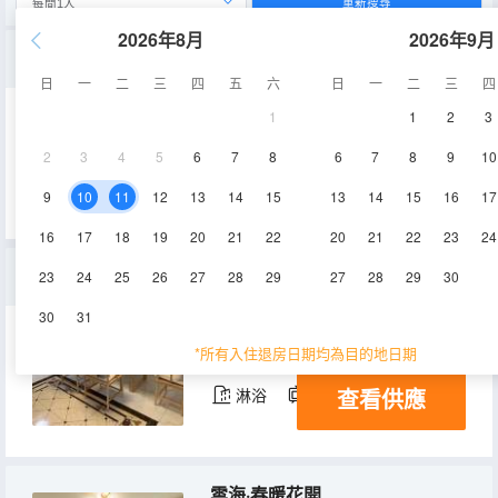
重新搜尋
2026年8月
2026年9月
雲海·錦汐
日
一
二
三
四
五
六
日
一
二
三
四
1
1
2
3
79㎡
5層
空調
2
3
4
5
6
7
8
6
7
8
9
10
查看供應
淋浴
電視機
冰箱
9
10
11
12
13
14
15
13
14
15
16
17
16
17
18
19
20
21
22
20
21
22
23
24
雲海·碧水藍天
23
24
25
26
27
28
29
27
28
29
30
30
31
96㎡
5層
空調
*所有入住退房日期均為目的地日期
查看供應
淋浴
電視機
冰箱
雲海·春暖花開