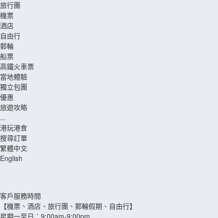
旅行團
機票
酒店
自由行
郵輪
船票
高鐵火車票
當地體驗
獨立包團
優惠
旅遊攻略
...
港玩港食
搜尋訂單
繁體中文
English
客戶服務時間
【機票、酒店、旅行團、郵輪假期、自由行】
星期一至日：9:00am-9:00pm