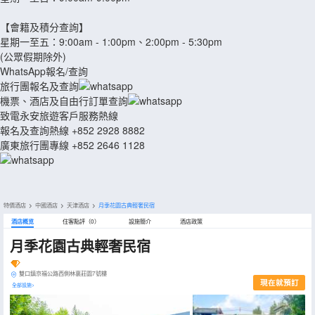
【會籍及積分查詢】
星期一至五：9:00am - 1:00pm、2:00pm - 5:30pm
(公眾假期除外)
WhatsApp報名/查詢
旅行團報名及查詢
機票、酒店及自由行訂單查詢
致電永安旅遊客戶服務熱線
報名及查詢熱線 +852 2928 8882
廣東旅行團專線 +852 2646 1128
特價酒店
>
中國酒店
>
天津酒店
>
月季花園古典輕奢民宿
酒店概览
住客點評（0）
設施簡介
酒店政策
月季花園古典輕奢民宿
雙口鎮京福公路西側林裏莊園7號樓
現在就預訂
全部設施>