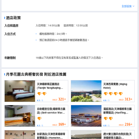
全部設施
酒店政策
入住和退房
入住時間：14:00以後 退房時間：12:00以前
入住方式
櫃枱服務時間：24小時。
預訂後請提前24小時通過手機號碼聯繫酒店。
年齡限制
18歲以下的房客不得在沒有家長或監護人的情況下入住酒店。
月季花園古典輕奢民宿
附近酒店推薦
天津楊柳青莊園酒店
天津西青賓館 (Xiqing
(Tianjin Yangliuqing
Hotel)
Manor Hotel)
321+
313+
HKD
HKD
4.5
/ 5
4.6
/ 5
自助暖居住宿(楊柳青古鎮
漢庭酒店(天津楊柳青古鎮
店) (Self-service Warm
新華道店) (HanTing
Home Accommodation
Hotel (Tianjin
(Yangliuqing Ancient
Yangliuqing Ancient
Town))
Town Xinhua Road))
169+
216+
HKD
HKD
4.5
/ 5
4.8
/ 5
如家酒店(天津西青楊柳青
趕大營主題四合院民宿(天
新華道店) (Homeinn
津楊柳青古鎮店)