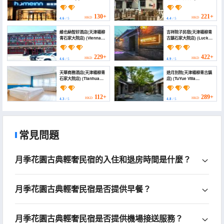
Hotel (Tianjin Xiqing
(Ganday Camp Theme
Yangliuqing Xinhua
Courtyard Homestay
Road))
(Tianjin Yangliuqing
130+
221+
HKD
HKD
4.6
/ 5
4.4
/ 5
Ancient Town))
維也納智好酒店(天津楊柳
吉祥院子民宿(天津楊柳青
青石家大院店) (Vienna
古鎮石家大院店) (Lucky
Zhihao Hotel (Tianjin
Yard Guesthouse)
YangliuQing shijia
Courtyard))
229+
422+
HKD
HKD
4.6
/ 5
4.9
/ 5
天華商務酒店(天津楊柳青
途月別院(天津楊柳青古鎮
石家大院店) (Tianhua
店) (TuYue Villa
Business Hotel)
(Yangliuqing Ancient
Town, Tianjin))
112+
289+
HKD
HKD
4.3
/ 5
4.8
/ 5
常見問題
月季花園古典輕奢民宿的入住和退房時間是什麼？
月季花園古典輕奢民宿是否提供早餐？
月季花園古典輕奢民宿是否提供機場接送服務？