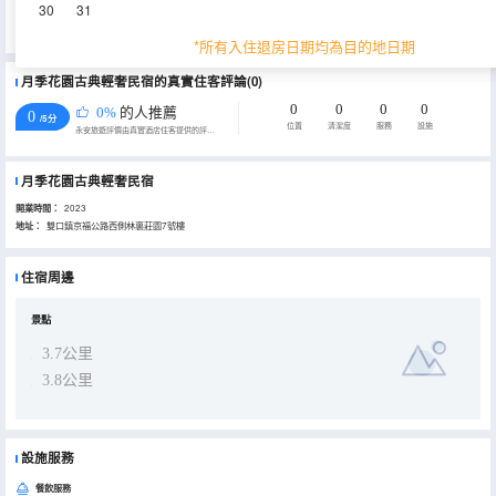
30
31
根據《天津市生活垃圾管理條例》相關規定，自2020年12月1日起，住宿業不得主動提供牙刷、梳子、浴擦、剃鬚
刀、指甲銼、鞋擦，若需要可諮詢酒店。
*所有入住退房日期均為目的地日期
月季花園古典輕奢民宿的真實住客評論(0)
0
0
0
0
0%
的人推薦
0
/5分
位置
清潔度
服務
設施
永安旅遊評價由真實酒店住客提供的評價。
月季花園古典輕奢民宿
開業時間：
2023
地址：
雙口鎮京福公路西側林裏莊園7號樓
住宿周邊
景點
3.7公里
3.8公里
設施服務
餐飲服務