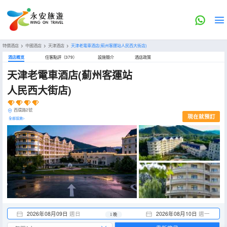
特價酒店
>
中國酒店
>
天津酒店
>
天津老電車酒店(薊州客運站人民西大街店)
酒店概览
住客點評（379）
設施簡介
酒店政策
天津老電車酒店(薊州客運站
人民西大街店)
西環路2號
現在就預訂
全部設施>
2026年08月09日
週日
2026年08月10日
週一
1 晚