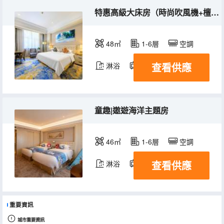
特惠高級大床房（時尚吹風機+檀香香薰+歐式復古設計）
48㎡
1-6層
空調
查看供應
淋浴
電視機
童趣|遨遊海洋主題房
46㎡
1-6層
空調
查看供應
淋浴
電視機
重要資訊
城市重要資訊