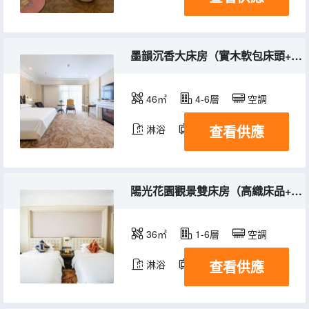
墨韻沉香大床房（實木軟包床頭+定製休閒椅）
46㎡
4-6層
空調
查看供應
淋浴
電視機
陽光花園觀景雙床房（高織床品+智能客控+獨立陽台）
36㎡
1-6層
空調
查看供應
淋浴
電視機