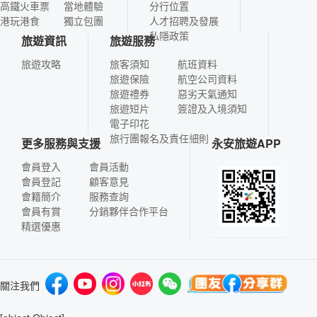
高鐵火車票
當地體驗
分行位置
港玩港食
獨立包團
人才招聘及發展
私隱政策
旅遊資訊
旅遊服務
旅遊攻略
旅客須知
航班資料
旅遊保險
航空公司資料
旅遊禮券
惡劣天氣通知
旅遊短片
簽證及入境須知
電子印花
旅行團報名及責任細則
更多服務與支援
永安旅遊APP
會員登入
會員活動
會員登記
顧客意見
會籍簡介
服務查詢
會員有賞
分銷夥伴合作平台
精選優惠
關注我們