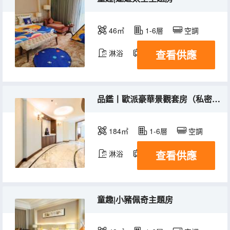
46㎡
1-6層
空調
查看供應
淋浴
電視機
品鑑丨歐派豪華景觀套房（私密客廳+環繞陽台+城景）
184㎡
1-6層
空調
查看供應
淋浴
電視機
童趣|小豬佩奇主題房