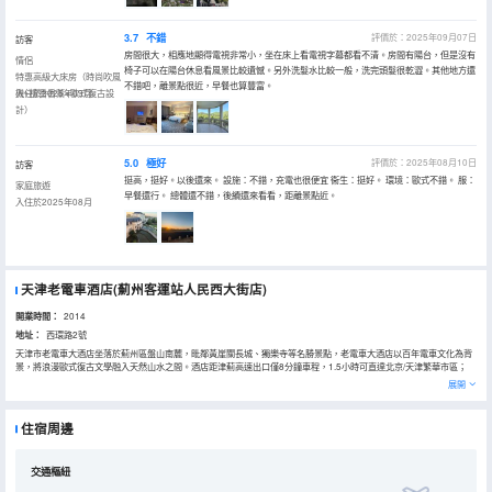
3.7
不錯
評價於：2025年09月07日
訪客
房間很大，相應地顯得電視非常小，坐在床上看電視字幕都看不清。房間有陽台，但是沒有
情侶
椅子可以在陽台休息看風景比較遺憾。另外洗髮水比較一般，洗完頭髮很乾澀。其他地方還
特惠高級大床房（時尚吹風
不錯吧，離景點很近，早餐也算豐富。
機+檀香香薰+歐式復古設
入住於2025年09月
計）
5.0
極好
評價於：2025年08月10日
訪客
挺高，挺好。以後還來。 設施：不錯，充電也很便宜 衞生：挺好。 環境：歐式不錯。 服：
家庭旅遊
早餐還行。 總體還不錯，後續還來看看，距離景點近。
入住於2025年08月
天津老電車酒店(薊州客運站人民西大街店)
開業時間：
2014
地址：
西環路2號
天津市老電車大酒店坐落於薊州區盤山南麓，毗鄰黃崖關長城、獨樂寺等名勝景點，老電車大酒店以百年電車文化為背
景，將浪漫歐式復古文學融入天然山水之間。酒店距津薊高速出口僅8分鐘車程，1.5小時可直達北京/天津繁華市區；
15分鐘可達火車站薊州站/薊州北站、萬達廣場/東城金街-創業街；步行約1分鐘即達薊州客運站、薊州區體育館，交通
展開
極為便利。是去往西井峪文化藝術村、鼓樓廣場、漁陽古文化街的極佳選擇。酒店以歐式莊園風格為主體，配以歐式古
典設計風格的房間佈局，擁有各類客房，多種房型供您選擇。自營餐廳老電車食府，主營粵魯川湘特色菜，可同時接待
1000人宴會用餐。配備18個VIP包廂、4個婚宴廳、1個草坪婚禮場地，是您舉辦年會、婚宴、商務宴、多人團餐的不二
住宿周邊
之選。酒店周邊綠樹林蔭、遠眺羣山，讓您置身於天然氧吧。
交通樞紐