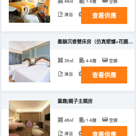
48㎡
1-6層
空調
查看供應
淋浴
電視機
墨韻沉香雙床房（仿真壁爐+花園景觀+智能客控）
35㎡
4-6層
空調
查看供應
淋浴
電視機
童趣|親子主題房
48㎡
1-6層
空調
查看供應
淋浴
電視機