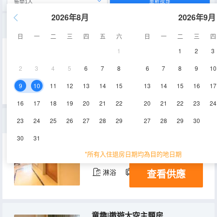
重新搜尋
2026年8月
2026年9月
陽光花園觀景大床房（獨立書桌+獨立陽台）
日
一
二
三
四
五
六
日
一
二
三
四
1
1
2
3
48㎡
1-6層
空調
2
3
4
5
6
7
8
6
7
8
9
10
查看供應
淋浴
電視機
9
10
11
12
13
14
15
13
14
15
16
17
16
17
18
19
20
21
22
20
21
22
23
24
特惠高級雙床房（液晶電視+獨立書桌+落地窗）
23
24
25
26
27
28
29
27
28
29
30
30
31
36㎡
1-6層
空調
*所有入住退房日期均為目的地日期
查看供應
淋浴
電視機
童趣|遨遊太空主題房