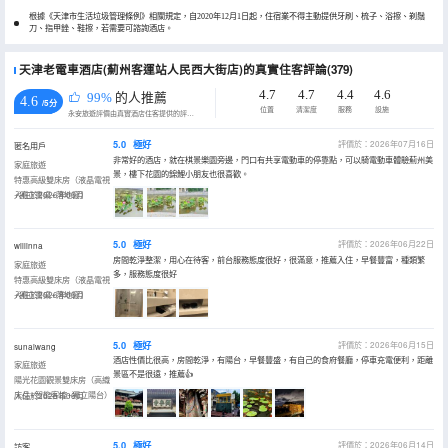
根據《天津市生活垃圾管理條例》相關規定，自2020年12月1日起，住宿業不得主動提供牙刷、梳子、浴擦、剃鬚
刀、指甲銼、鞋擦，若需要可諮詢酒店。
天津老電車酒店(薊州客運站人民西大街店)的真實住客評論(379)
4.7
4.7
4.4
4.6
99%
的人推薦
4.6
/5分
位置
清潔度
服務
設施
永安旅遊評價由真實酒店住客提供的評價。
5.0
極好
評價於：2026年07月16日
匿名用戶
非常好的酒店，就在棋景樂園旁邊，門口有共享電動車的停靠點，可以騎電動車體驗薊州美
家庭旅遊
景，樓下花園的錦鯉小朋友也很喜歡。
特惠高級雙床房（液晶電視
+獨立書桌+落地窗）
入住於2026年06月
5.0
極好
評價於：2026年06月22日
willinna
房間乾淨整潔，用心在待客，前台服務態度很好，很滿意，推薦入住，早餐豐富，種類繁
家庭旅遊
多，服務態度很好
特惠高級雙床房（液晶電視
+獨立書桌+落地窗）
入住於2026年06月
5.0
極好
評價於：2026年06月15日
sunaiwang
酒店性價比很高，房間乾淨，有陽台，早餐豐盛，有自己的食府餐廳，停車充電便利，距離
家庭旅遊
景區不是很遠，推薦👍
陽光花園觀景雙床房（高織
床品+智能客控+獨立陽台）
入住於2026年06月
5.0
極好
評價於：2026年06月14日
訪客