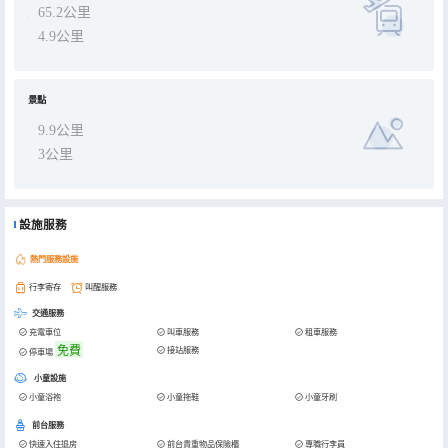
65.2公里
4.9公里
景點
9.9公里
3公里
設施服務
熱門服務設施
行李寄存
叫醒服務
交通服務
充電車位
叫車服務
租車服務
免費
接站服務
停車場
小童設施
小童浴袍
小童拖鞋
小童牙刷
前台服務
快速入住退房
前台貴重物品保險櫃
專職行李員