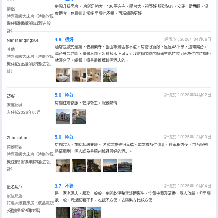
房間升級套房， 房間足夠大，100平左右，陽台大，視野好 服務貼心，安靜，離🛗遠，温
情侶
度適宜，休息🉐非常好 早餐也不錯，再精細點更好
特惠高級大床房（時尚吹風
機+檀香香薰+歐式復古設
入住於2026年06月
計）
4.8
很好
評價於：2026年04月06日
Nanshanqingxue
酒店是歐式建築，去獨樂寺、盤山等景區都不遠。房間很寬敞，足足48平米，還帶陽台，
其他
陽台外是花園，風景不錯。設施基本上可以，我這個房間的噴頭有點拉胯，因為住的時間短
特惠高級大床房（時尚吹風
就湊合了。總體上還是很推薦這個酒店的。
機+檀香香薰+歐式復古設
入住於2026年04月
計）
5.0
極好
評價於：2026年04月02日
訪客
房間住着舒服，乾淨衞生，服務熱情
家庭旅遊
入住於2026年03月
5.0
極好
評價於：2025年12月03日
Zhoudahou
房間超大，夜晚超級安靜。 各種設施也很高檔。每次來都住這裏，停車很方便。前台服務
商務旅客
熱情周到，個人認為是薊州城裡最好的酒店。
特惠高級大床房（時尚吹風
機+檀香香薰+歐式復古設
入住於2025年12月
計）
3.7
不錯
評價於：2025年10月04日
匿名用戶
是一家老酒店，服務一般般，房間乾淨整潔舒適衞生，空氣中瀰漫清香，讓人放鬆。但早餐
家庭旅遊
很一般。周邊配套不多，吃飯不方便。去獨樂寺比較方便
特惠高級雙床房（液晶電視
+獨立書桌+落地窗）
入住於2025年10月