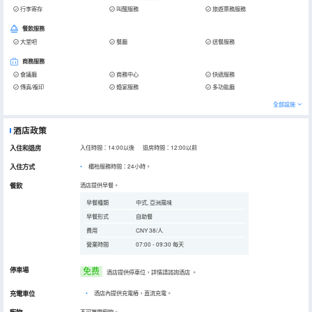
行李寄存
叫醒服務
旅遊票務服務
餐飲服務
大堂吧
餐廳
送餐服務
商務服務
會議廳
商務中心
快遞服務
傳真/複印
婚宴服務
多功能廳
全部設施
酒店政策
入住和退房
入住時間：14:00以後 退房時間：12:00以前
入住方式
櫃枱服務時間：24小時。
餐飲
酒店提供早餐。
早餐種類
中式, 亞洲風味
早餐形式
自助餐
費用
CNY 38/人
營業時間
07:00 - 09:30 每天
停車場
免费
酒店提供停車位，詳情請諮詢酒店
。
充電車位
•
酒店內提供充電樁，直流充電。
不可攜帶寵物。