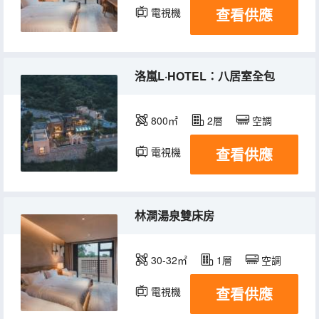
查看供應
電視機
冰箱
洛嵐L·HOTEL：八居室全包
800㎡
2層
空調
查看供應
電視機
冰箱
林澗湯泉雙床房
30-32㎡
1層
空調
查看供應
電視機