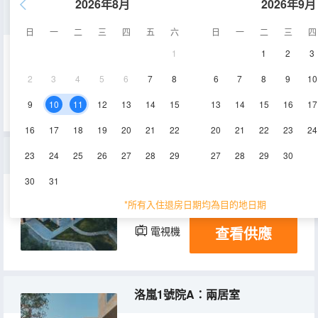
2026年8月
2026年9月
山霽私湯別院
日
一
二
三
四
五
六
日
一
二
三
四
1
1
2
3
45㎡
1層
空調
2
3
4
5
6
7
8
6
7
8
9
10
查看供應
電視機
9
10
11
12
13
14
15
13
14
15
16
17
16
17
18
19
20
21
22
20
21
22
23
24
洛嵐2號院：三居室別墅
23
24
25
26
27
28
29
27
28
29
30
30
31
200㎡
1層
空調
*所有入住退房日期均為目的地日期
查看供應
電視機
冰箱
洛嵐1號院A：兩居室