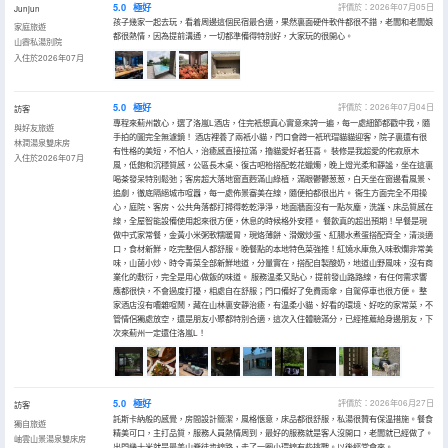
5.0
極好
評價於：2026年07月05日
Junjun
孩子幾家一起去玩，看着周邊這個民宿最合適，果然裏面硬件軟件都很不錯，老闆和老闆娘
家庭旅遊
都很熱情，因為提前溝通，一切都準備得特別好，大家玩的很開心。
山霽私湯別院
入住於2026年07月
5.0
極好
評價於：2026年07月04日
訪客
專程來薊州散心，選了洛嵐L酒店，住完衹想真心實意來誇一遍，每一處細節都戳中我，隨
與好友旅遊
手拍的圖完全無濾鏡！ 酒店裡養了兩衹小貓，門口會蹲一衹玳瑁貓貓迎客，院子裏還有很
林澗湯泉雙床房
有性格的美短，不怕人，治癒感直接拉滿，擼貓愛好者狂喜。 裝修是我超愛的侘寂原木
入住於2026年07月
風，低飽和沉穩質感，公區長木桌、復古吧枱搭配乾花蠟燭，晚上燈光柔和靜謐，坐在這裏
喝茶發呆特別鬆弛；客房超大落地窗直麪滿山綠植，滿眼鬱鬱葱葱，白天坐在窗邊看風景、
追劇，徹底隔絕城市喧囂，每一處佈景審美在線，隨便拍都很出片。 衞生方面完全不用操
心，庭院、客房、公共角落都打掃得乾乾淨淨，地面牆面沒有一點灰塵，洗護、床品質感在
線，全屋智能設備使用起來很方便，休息的時候格外安穩。 餐飲真的超出預期！早餐是現
做中式家常餐，金黃小米粥軟糯暖胃，現烙薄餅、滑嫩炒蛋、紅腸水煮蛋搭配齊全，清淡適
口，食材新鮮，吃完整個人都舒服。晚餐點的本地特色菜強推！紅燒水庫魚入味軟爛非常美
味，山菌小炒、時令青菜全部新鮮地道，分量實在，搭配自製酸奶，地道山野風味，沒有商
業化的敷衍，完全是用心做飯的味道。 服務温柔又貼心，提前發山路路線，有任何需求響
應都很快，不會過度打擾，相處自在舒服；門口備好了免費雨傘，自駕停車也很方便。 整
家酒店沒有嘈雜喧鬧，藏在山林裏安靜治癒，有温柔小貓、好看的環境、好吃的家常菜，不
管情侶獨處放空，還是朋友小聚都特別合適，這次入住體驗滿分，已經推薦給身邊朋友，下
次來薊州一定還住洛嵐L！
5.0
極好
評價於：2026年06月27日
訪客
託斯卡納般的感覺，房間設計簡潔，風格愜意，床品都很舒服，私湯很贊有保温措施。餐食
獨自旅遊
精美可口，主打品質，服務人員熱情周到，最好的服務就是客人沒開口，老闆就已經做了。
岫雲山景湯泉雙床房
出門幾十米就是最美山脊徒步線路，走了一圈小環線有些挑戰。以後經常會來。