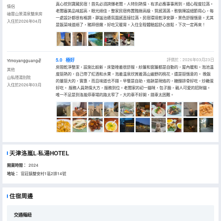
真心挖到寶藏民宿！首先必須誇爆老闆，人特別熱情、有求必應事事周到，細心程度拉滿。
情侶
老闆審美品味超高，眼光絕佳，整家民宿佈置雅緻高級、質感滿滿，軟裝陳設細節用心，每
岫雲山景湯泉雙床房
一處設計都很有格調，靜謐治癒氛圍感直接拉滿。民宿環境乾淨安靜，景色舒服愜意。尤其
入住於2026年04月
是飯菜味道絕了，豬蹄很嫩，好吃又暖胃。入住全程體驗超舒心放鬆，下次一定再來！
5.0
極好
評價於：2026年03月23日
Yimoyangguang✌
房間乾淨整潔，設施比較新，床墊睡着很舒服，紗簾和窗簾都是自動的，屋內暖和。泡池温
其他
度挺熱的，自己帶了紅酒和水果，泡着温泉欣賞着滿山遍野的桃花，還是挺愜意的。 晚飯
山私隱湯別院
的量挺大的，實惠，而且味道也不錯。早餐是自助，烙餅是現烙的，糖醋排骨好吃，炒雞蛋
入住於2026年03月
好吃。 服務人員熱情大方，服務到位。老闆家的初一貓咪，包子臉，親人可愛的招財貓。
唯一不足是到洛嵐停車場的路太窄了，大的車不好開，錯車太困難。
天津洛嵐L·私湯HOTEL
開業時間：
2024
地址：
官莊鎮雙安村1區2排14號
住宿周邊
交通樞紐