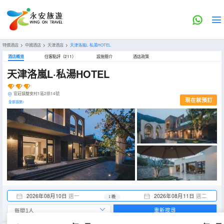
特價酒店
>
中國酒店
>
天津酒店
>
天津洛嵐L·私湯HOTEL
酒店概览
住客點評（211）
設施簡介
酒店政策
天津洛嵐L·私湯HOTEL
官莊鎮雙安村1區2排14號
現在就預訂
全部設施>
2026年08月10日
週一
2026年08月11日
週二
1 晚
重新搜尋