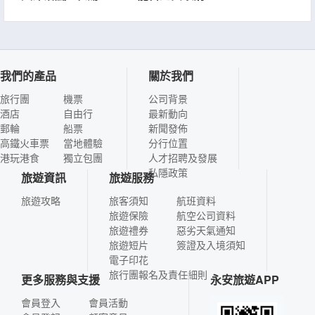
我們的產品
關於我們
旅行團
機票
公司背景
酒店
自由行
最新動向
郵輪
船票
新聞發佈
高鐵火車票
當地體驗
分行位置
港玩港食
獨立包團
人才招聘及發展
私隱政策
旅遊資訊
旅遊服務
旅遊攻略
旅客須知
航班資料
旅遊保險
航空公司資料
旅遊禮券
惡劣天氣通知
旅遊短片
簽證及入境須知
電子印花
旅行團報名及責任細則
更多服務與支援
永安旅遊APP
會員登入
會員活動