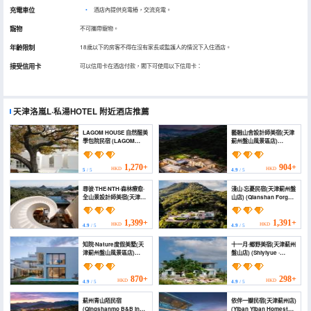
充電車位
•
酒店內提供充電樁，交流充電。
寵物
不可攜帶寵物。
年齡限制
18歲以下的房客不得在沒有家長或監護人的情況下入住酒店。
接受信用卡
可以信用卡在酒店付款，閣下可使用以下信用卡：
天津洛嵐L·私湯HOTEL
附近酒店推薦
LAGOM HOUSE 自然醒美
藝融山舍設計師美宿(天津
學包院民宿 (LAGOM
薊州盤山風景區店)
HOUSE)
(Yirong Mountain
Resort (Tianjin Jizhou
Panshan Scenic Area
1,270+
904+
HKD
HKD
5
/ 5
4.9
/ 5
Branch))
尋彼·THE·NTH·森林療愈·
淺山·忘憂民宿(天津薊州盤
全山景設計師美宿(天津薊
山店) (Qianshan Forget
州盤山店) (Find The NTH
Worries Homestay
Wild Luxury Beauty
(Tianjin Jizhou Panshan
Suite (Tianjin
Mountain))
1,399+
1,391+
HKD
HKD
4.9
/ 5
4.9
/ 5
Zhangzhou Panshan
Branch))
知院·Nature度假美墅(天
十一月·鄉野美宿(天津薊州
津薊州盤山風景區店)
盤山店) (Shiyiyue ·
(ZHIHOUSE· Nature)
Xiangye Meisu (Tianjin
Jizhou Panshan))
870+
298+
HKD
HKD
4.9
/ 5
4.9
/ 5
薊州青山陌民宿
依伴一瓣民宿(天津薊州店)
(Qingshanmo B&B in
(Yiban Yiban Homestay