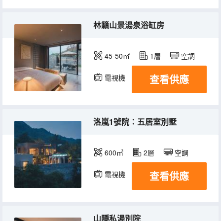
林籟山景湯泉浴缸房
45-50㎡
1層
空調
查看供應
電視機
洛嵐1號院：五居室別墅
600㎡
2層
空調
查看供應
電視機
冰箱
山隱私湯別院