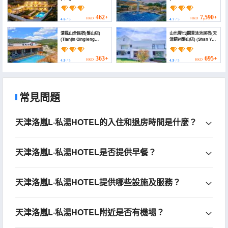
Zhangzhou)
(Tianjin Jizhou Branch))
462+
7,590+
HKD
HKD
4.6
/ 5
4.7
/ 5
清風山舍民宿(盤山店)
山也雲也|觀景泳池民宿(天
(Tianjin Qingfeng
津薊州盤山店) (Shan Ye
Shanshe Boutique
Yun Ye | Scenic View
Homestay (Panshan
Pool Homestay (Tianjin
Branch))
Jizhou Panshan))
363+
695+
HKD
HKD
4.9
/ 5
4.9
/ 5
常見問題
天津洛嵐L·私湯HOTEL的入住和退房時間是什麼？
天津洛嵐L·私湯HOTEL是否提供早餐？
天津洛嵐L·私湯HOTEL提供哪些設施及服務？
天津洛嵐L·私湯HOTEL附近是否有機場？