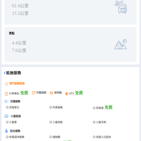
62.4公里
13.2公里
景點
4.4公里
7.6公里
設施服務
熱門服務設施
免費
免費
叫醒服務
咖啡廳
行李寄存
KTV
交通服務
免費
充電車位
叫車服務
停車場
小童設施
小童餐
小童拖鞋
小童牙刷
前台服務
房東接待服務
儲物櫃
快速入住退房