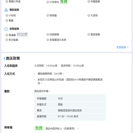
免費
專職行李員
叫醒服務
行李寄存
餐飲服務
小吃吧
咖啡廳
大堂吧
餐廳
商務服務
附加费
快遞服務
婚宴服務
會議廳
多功能廳
多媒體演示系統
全部設施
酒店政策
入住和退房
入住時間：14:00以後 退房時間：12:00以前
入住方式
櫃枱服務時間：24小時。
如您於入住時段以外抵達，請提前24小時通過手機號碼聯繫酒
店。
餐飲
酒店提供早餐。
早餐種類
中式
早餐形式
單點
費用
價格請直接向酒店查詢
營業時間
07:30 - 10:00 每天
停車場
免费
酒店內提供私人（住客專用）
。