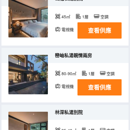
45㎡
1層
空調
查看供應
電視機
巒岫私湯親情兩房
80-90㎡
1層
空調
查看供應
電視機
冰箱
林深私湯別院