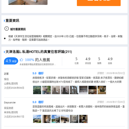
重要資訊
城市重要資訊
根據《天津市生活垃圾管理條例》相關規定，自2020年12月1日起，住宿業不得主動提供牙刷、梳子、浴擦、剃鬚
刀、指甲銼、鞋擦，若需要可諮詢酒店。
天津洛嵐L·私湯HOTEL的真實住客評論(211)
5
4.9
5
4.9
100%
的人推薦
4.9
/5分
位置
清潔度
服務
設施
永安旅遊評價由真實酒店住客提供的評價。
5.0
極好
評價於：2026年08月02日
訪客
房間很乾凈，配套舒適，床墊和枕頭都很舒服 管家式服務，很滿意 房子很漂亮，隨便拍都
情侶
很出片 小貓管家隨時出現 KTV音效絕了，顯得人唱歌很好聽 老闆人很好，一個大大的贊
山霽私湯別院
入住於2026年08月
5.0
極好
評價於：2026年07月28日
Dayuanzw
是我喜歡的侘寂風格，超級出片。房間整潔，老闆人很隨和，接待我們的妹妹熱情温柔。重
家庭旅遊
點説一下 飯菜真的太棒了👏 好吃愛吃😋
林深私湯別院
入住於2026年07月