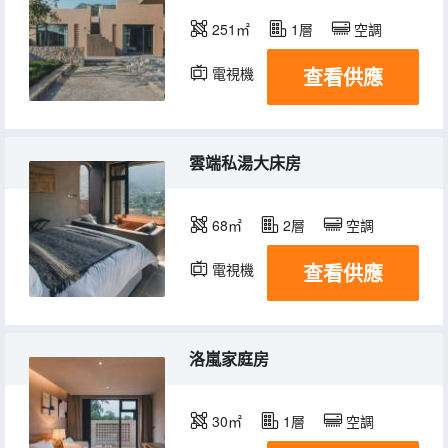
251㎡
1層
空調
查看供應
電視機
冰箱
雲端私湯大床房
68㎡
2層
空調
查看供應
電視機
冰箱
洛嵐家庭房
30㎡
1層
空調