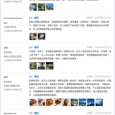
入住於2026年06月
5.0
極好
評價於：2026年05月18日
Yousandelongmao
想到山裡看山聽雨發呆，洛嵐是很好的選擇，風景優美，房間漂亮，設施很好。洗澡水很
情侶
大，還有戶外泡池，老闆人很好，沒人的情況下給升級了房間，更重要的是菜品也非常好
山霽私湯別院
吃，早上起來喝咖啡看山很舒服愜意。
入住於2026年05月
5.0
極好
評價於：2026年05月13日
訪客
不是第一次來了，非常適合幾家朋友一起帶孩子玩，白天小朋友們在私湯玩水，打滑梯，晚
家庭旅遊
上孩子睡了，大人可以泡湯。老闆人非常好，還為我們做咖啡，民宿整體審美過於高級了，
林籟山景湯泉浴缸房
尤其是和周圍的農家院風格一對比，計劃夏天接着來。
入住於2026年05月
5.0
極好
評價於：2026年05月06日
訪客
盲選的民宿，這次入住很滿意。跟朋友兩家一起去的，房間很大乾淨～在民宿發發呆，拉開
家庭旅遊
窗簾能看到藍天白雲，放鬆兩天很舒服。 老闆老闆娘很熱情，服務很滿意好評。 早餐是自
巒岫私湯親情兩房
助形式，之前也住過類似民宿，提個小建議希望能按每桌單獨上早餐，不太喜歡這種自助形
入住於2026年05月
式，早餐種類再多些就更好。晚餐不論是口味還是菜量還是很滿意的。 總之還是很滿意
的，以後再來薊縣還是會選擇～
5.0
極好
評價於：2026年04月28日
Sanfeiwuhua