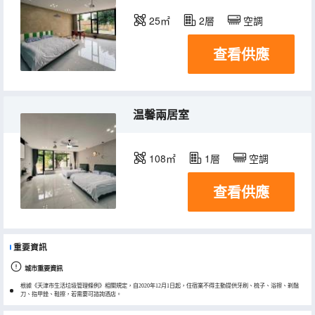
25㎡
2層
空調
查看供應
温馨兩居室
108㎡
1層
空調
查看供應
重要資訊
城市重要資訊
根據《天津市生活垃圾管理條例》相關規定，自2020年12月1日起，住宿業不得主動提供牙刷、梳子、浴擦、剃鬚
刀、指甲銼、鞋擦，若需要可諮詢酒店。