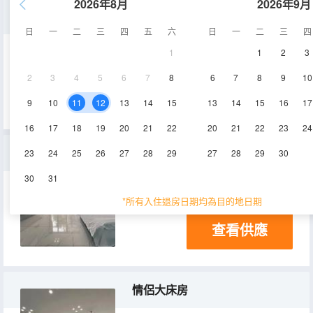
2026年8月
2026年9月
家庭三居室
日
一
二
三
四
五
六
日
一
二
三
四
1
1
2
3
138㎡
1層
空調
2
3
4
5
6
7
8
6
7
8
9
10
查看供應
9
10
11
12
13
14
15
13
14
15
16
17
16
17
18
19
20
21
22
20
21
22
23
24
整體5居
23
24
25
26
27
28
29
27
28
29
30
30
31
500㎡
1層
空調
*所有入住退房日期均為目的地日期
查看供應
情侶大床房