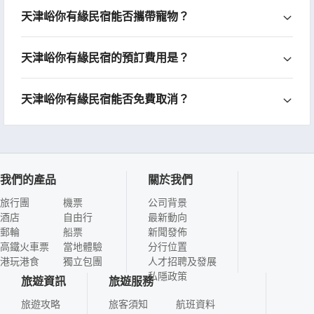
天津峪你有緣民宿能否攜帶寵物？
天津峪你有緣民宿的預訂費用是？
天津峪你有緣民宿能否免費取消？
我們的產品
關於我們
旅行團
機票
公司背景
酒店
自由行
最新動向
郵輪
船票
新聞發佈
高鐵火車票
當地體驗
分行位置
港玩港食
獨立包團
人才招聘及發展
私隱政策
旅遊資訊
旅遊服務
旅遊攻略
旅客須知
航班資料