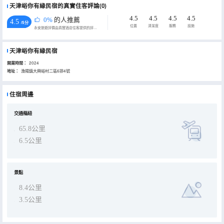
天津峪你有緣民宿的真實住客評論(0)
4.5
4.5
4.5
4.5
0%
的人推薦
4.5
/5分
位置
清潔度
服務
設施
永安旅遊評價由真實酒店住客提供的評價。
天津峪你有緣民宿
開業時間：
2024
地址：
漁陽鎮大興峪村二區6排4號
住宿周邊
交通樞紐
65.8公里
6.5公里
景點
8.4公里
3.5公里