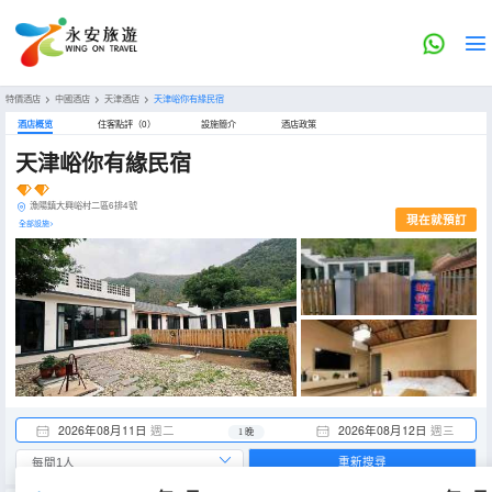
特價酒店
>
中國酒店
>
天津酒店
>
天津峪你有緣民宿
酒店概览
住客點評（0）
設施簡介
酒店政策
天津峪你有緣民宿
漁陽鎮大興峪村二區6排4號
現在就預訂
全部設施>
2026年08月11日
週二
2026年08月12日
週三
1 晚
重新搜尋