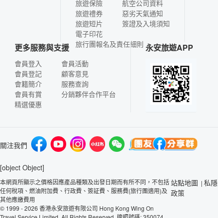
旅遊保險
航空公司資料
旅遊禮券
惡劣天氣通知
旅遊短片
簽證及入境須知
電子印花
旅行團報名及責任細則
更多服務與支援
永安旅遊APP
會員登入
會員活動
會員登記
顧客意見
會籍簡介
服務查詢
會員有賞
分銷夥伴合作平台
精選優惠
關注我們
[object Object]
本網頁所顯示之價格因應產品種類及出發日期而有所不同，不包括
站點地圖
私隱
|
任何稅項、燃油附加費、行政費、簽証費、服務費(旅行團適用)及
政策
其他應繳費用
© 1999 - 2026 香港永安旅遊有限公司 Hong Kong Wing On
Travel Service Limited. All Rights Reserved. 牌照號碼: 350074