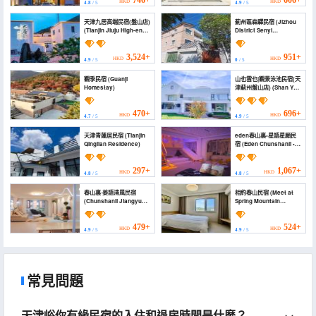
746+
606+
HKD
HKD
4.8
/ 5
4.9
/ 5
天津九居高端民宿(盤山店)
薊州區森驛民宿 (Jizhou
(Tianjin Jiuju High-end
District Senyi
Homestay)
Homestay)
3,524+
951+
HKD
HKD
4.9
/ 5
0
/ 5
觀季民宿 (Guanji
山也雲也|觀景泳池民宿(天
Homestay)
津薊州盤山店) (Shan Ye
Yun Ye | Scenic View
Pool Homestay (Tianjin
Jizhou Panshan))
470+
696+
HKD
HKD
4.7
/ 5
4.9
/ 5
天津青蓮居民宿 (Tianjin
eden春山裏•星語星願民
Qinglian Residence)
宿 (Eden Chunshanli •
Xingyu Xingyuan
Homestay)
297+
1,067+
HKD
HKD
4.8
/ 5
4.8
/ 5
春山裏·姜語清風民宿
相約春山民宿 (Meet at
(Chunshanli Jiangyu
Spring Mountain
Qingfeng Homestay)
Homestay)
479+
524+
HKD
HKD
4.9
/ 5
4.9
/ 5
常見問題
天津峪你有緣民宿的入住和退房時間是什麼？