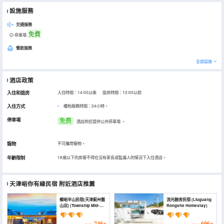
設施服務
交通服務
免費
停車場
餐飲服務
全部設施
酒店政策
入住和退房
入住時間：14:00以後 退房時間：12:00以前
入住方式
櫃枱服務時間：24小時。
停車場
免费
酒店附近提供公共停車場
。
寵物
不可攜帶寵物。
年齡限制
18歲以下的房客不得在沒有家長或監護人的情況下入住酒店。
天津峪你有緣民宿
附近酒店推薦
鄉峪半山民宿(天津薊州盤
流光融舍民宿 (Liuguang
山店) (Township Mid-
Rongshe Homestay)
Levels Homestay)