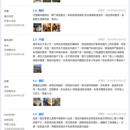
5.0
極好
評價於：2026年06月24日
訪客
位置離地鐵很近，樓下就是飯店，斜對面就是劇院 前台服務態度很好，酒店環境整潔，房
獨自旅遊
間衞生堪稱完美，很舒心
特惠大床房
入住於2026年05月
3.5
不錯
評價於：2026年04月05日
匿名用戶
幾年前在天津工作，在附近承德道居民樓租房，對這個酒店印象很有圖片上的民國風，特意
其他
訂的他家。但是！現在完全不是過去的樣子了。院內進門有個垃圾站，導致進院門路面地上
舒適雙床房
有流動的異物，想想天熱後的氣味。酒店樓下有一個到晚上10點鐘還在喊號的網紅海鮮餐
入住於2026年04月
館，就在正面房間的窗戶下面，也不提供耳塞，窗戶沒做隔音處理。車位？晚上10點還在
喊號的餐館，會給你留車位？永安用的酒店外觀圖片是多少年前的？衹負責收中介費是吧？
5.0
極好
評價於：2026年04月01日
訪客
整體超出預期，房價也很親民，房間採光很好，衞生做得很細緻，沒有異味。設施齊全好
其他
用，熱水穩定，空調靜音。前台美女41號態度温和有禮貌，有需求響應也很快，住得安心
舒適雙床房
又舒心，推薦入住。
入住於2026年03月
5.0
極好
評價於：2026年03月13日
harrylister
這是一間在繁華之處鬧中取靜的小仙境，酒店的建築本身就是很有意式特色的三層小洋樓，
商務旅客
房間不大，但是特別乾淨整潔，而且很安靜，價格很是高性價比。連續住了兩個晚上，交
特惠大床房
通、飲食超方便，旁邊就是瓷房子和張學良張愛玲舊居。
入住於2026年03月