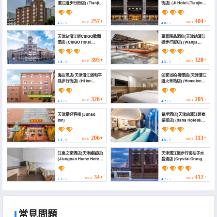
濱江道步行街店) (Tianjin
街店) (JI Hotel (Tianjin
Bohai Building Hotel
Binjiang Road
(Tianjin Station Binjiang
Commercial Street))
Road Pedestrian
257+
404+
HKD
HKD
4.5
/ 5
4.8
/ 5
Street))
天津站濱江道CitiGO歡閣
萬嘉精品酒店(天津站濱江
酒店 (CitiGO Hotel
道步行街店) (Wanjia
Tianjin Station Binjiang
Boutique Hotel (Tianjin
Road)
Station Binjiang Road
Pedestrian Street))
395+
328+
HKD
HKD
4.8
/ 5
4.5
/ 5
海友酒店(天津濱江道和平
如家派柏·雲酒店(天津濱江
路步行街店) (Hi Inn
道火車站店) (Homeinn
(Tianjin Binjiangdao
Pebble Hotel (Tianjin
Heping Road
Binjiang Road Railway
Pedestrian Street))
Station))
326+
205+
HKD
HKD
4.7
/ 5
4.2
/ 5
天津聚好客棧 (Juhao
希岸酒店(天津站濱江道商
Inn)
業街店) (Xana Hotelle
Hotel (Tianjin Station
Binjiang Road
Commercial Street))
206+
313+
HKD
HKD
4.3
/ 5
4.6
/ 5
江南之家酒店(天津緣誠店)
天津濱江道步行街桔子水
(Jiangnan Home Hotel
晶酒店 (Crystal Orange
(Tianjin Yuancheng
Tianjin Binjiang Road
Branch))
Pedestrian Street)
34+
412+
HKD
HKD
2.3
/ 5
4.7
/ 5
常見問題