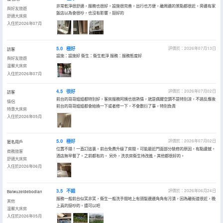
非常乾淨很舒適，服務也很好，設施很完善，出行也方便，離周邊的景點都很近，旁邊有家
與好友旅遊
飯店以為會很吵，也沒有影響，挺好的
舒適大床房
入住於2026年07月
5.0
極好
評價於：2026年07月13日
訪客
設施：設施好 衞生：衞生乾淨 服務：服務態度好
與好友旅遊
温馨大床房
入住於2026年07月
4.5
很好
評價於：2026年07月02日
訪客
前台的哥哥姐姐都特別好，客房服務阿姨也很熱情，就是偶爾空調不是特別涼，不過反應後
情侶
前台的哥哥姐姐都會給換一下或者修一下，不會敷衍了事，特別負責
特惠大床房
入住於2026年05月
5.0
極好
評價於：2026年07月02日
匿名用戶
位置不錯！一直訂這裏。前台免費升級了房間。可能最近門面部分裝修的原因，有點遺憾，
商務旅客
酒店無早餐了。之前都有的。 另外，洗衣房衞生待改進，其他都很好的。
舒適大床房
入住於2026年06月
3.5
不錯
評價於：2026年06月24日
Baiwuzeidebodian
服務一般前台似笑非笑，衞生一般洗手間地上有頭髮邊邊角角有污漬，因為離街道很近，晚
其他
上真的挺吵的。還可以吧
温馨大床房
入住於2026年05月