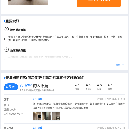
重要資訊
城市重要資訊
根據《天津市生活垃圾管理條例》相關規定，自2020年12月1日起，住宿業不得主動提供牙刷、梳子、浴擦、剃鬚
刀、指甲銼、鞋擦，若需要可諮詢酒店。
酒店重要資訊
連住期間，酒店每日進行簡易清掃，其他詳情請諮詢酒店前台。
[06/07/2026至30/09/2026]酒店存在部分區域裝修/改造的情況，期間可能會有粉塵或噪音污染，敬請諒解。
展開
天津國民酒店(濱江道步行街店)的真實住客評論(635)
4.5
4.6
4.5
4.5
97%
的人推薦
4.5
/5分
位置
清潔度
服務
設施
永安旅遊評價由真實酒店住客提供的評價。
5.0
極好
評價於：2026年07月29日
訪客
衞生間乾濕分離的，還有掛衣繩晾衣服，我們衣服幹不了還有烘乾機使用☺️房間隔音效果非
情侶
常好，這個房間窗戶外面還有超美的環境🥰體驗超棒喔
舒適大床房
入住於2026年07月
5.0
極好
評價於：2026年07月24日
匿名用戶