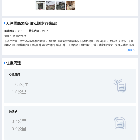
天津國民酒店(濱江道步行街店)
開業時間：
2013
装修時間；
2021
地址：
赤峯道58號
本酒店位於天津市和平區赤峯道58號。【位置】地鐵3號線和平路站下車D口出站，步行即到。【交通】天津站：乘地
鐵15分鐘，地鐵3號線天津站上車坐2站到和平路站下車。天津西站：乘地鐵28分鐘，地鐵1號線營口道換成地鐵3號線
和平路站下車。天津南站：乘地鐵39分鐘，地鐵3號線直達，和平路站下車。天津北站：乘地鐵17分鐘，地鐵3號線直
展開
達，和平路站下車。天津濱海國際機場：乘地鐵45分鐘，地鐵2號線到天津站換乘地鐵3號線和平路站下車。【景點】津
灣廣場，步行約10分鐘。距離瓷房子、張學良故居，步行約3分鐘。距離意式風情街，步行約20分鐘。【餐飲】緊鄰必
點海鮮，步行1分鐘；距離金・牌餐廳，步行10分鐘；【商場】距離天河城，步行1分鐘；距離勸業場，步行2分鐘；距
住宿周邊
離恒隆廣場，步行5分鐘。
交通樞紐
17.5公里
1.6公里
地鐵站
0.4公里
0.9公里