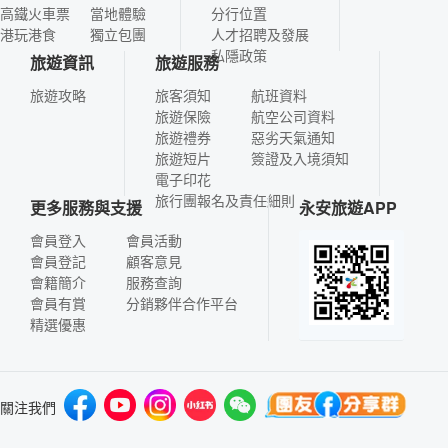
高鐵火車票
當地體驗
分行位置
港玩港食
獨立包團
人才招聘及發展
私隱政策
旅遊資訊
旅遊服務
旅遊攻略
旅客須知
航班資料
旅遊保險
航空公司資料
旅遊禮券
惡劣天氣通知
旅遊短片
簽證及入境須知
電子印花
旅行團報名及責任細則
更多服務與支援
永安旅遊APP
會員登入
會員活動
會員登記
顧客意見
會籍簡介
服務查詢
會員有賞
分銷夥伴合作平台
精選優惠
關注我們