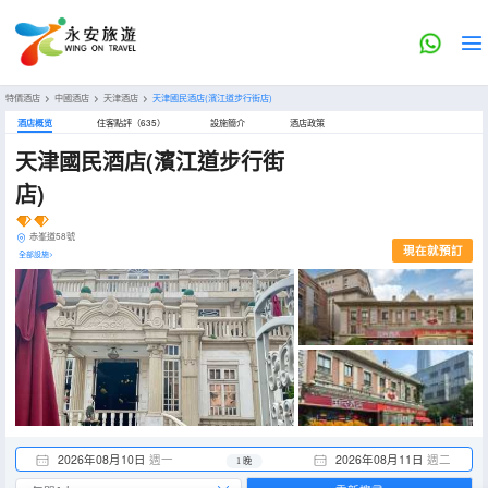
特價酒店
>
中國酒店
>
天津酒店
>
天津國民酒店(濱江道步行街店)
酒店概览
住客點評（635）
設施簡介
酒店政策
天津國民酒店(濱江道步行街
店)
赤峯道58號
現在就預訂
全部設施>
2026年08月10日
週一
2026年08月11日
週二
1 晚