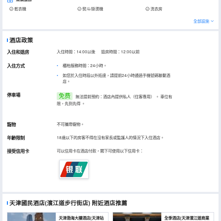
乾衣機
熨斗/掛燙機
洗衣房
全部設施
酒店政策
入住和退房
入住時間：14:00以後 退房時間：12:00以前
入住方式
櫃枱服務時間：24小時。
如您於入住時段以外抵達，請提前24小時通過手機號碼聯繫酒
店。
停車場
免费
無法提前預約：酒店內提供私人（住客專用）
。
車位有
限，先到先得
。
寵物
不可攜帶寵物。
年齡限制
18歲以下的房客不得在沒有家長或監護人的情況下入住酒店。
接受信用卡
可以信用卡在酒店付款，閣下可使用以下信用卡：
天津國民酒店(濱江道步行街店)
附近酒店推薦
天津渤海大樓酒店(天津站
全季酒店(天津濱江道商業