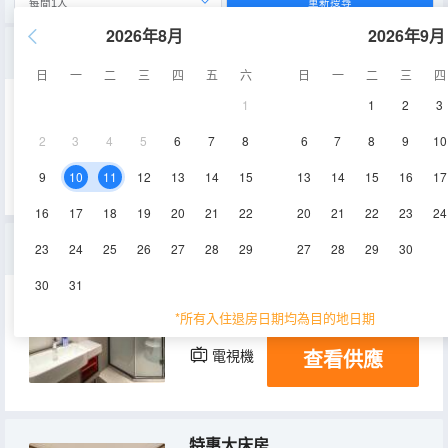
重新搜尋
2026年8月
2026年9月
舒適雙床房
日
一
二
三
四
五
六
日
一
二
三
四
1
1
2
3
20㎡
2-3層
空調
2
3
4
5
6
7
8
6
7
8
9
10
查看供應
電視機
9
10
11
12
13
14
15
13
14
15
16
17
16
17
18
19
20
21
22
20
21
22
23
24
高級大床房
23
24
25
26
27
28
29
27
28
29
30
30
31
18㎡
2-3層
空調
*所有入住退房日期均為目的地日期
查看供應
電視機
特惠大床房