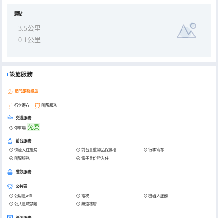
景點
3.5公里
0.1公里
設施服務
熱門服務設施
行李寄存
叫醒服務
交通服務
免費
停車場
前台服務
快速入住退房
前台貴重物品保險櫃
行李寄存
叫醒服務
電子身份證入住
餐飲服務
公共區
公用區wifi
電梯
機器人服務
公共區域禁煙
無煙樓層
清潔服務