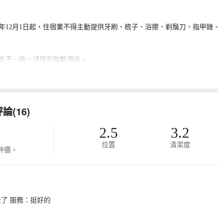
0年12月1日起，住宿業不得主動提供牙刷、梳子、浴擦、剃鬚刀、指甲銼
能不一致，請提前聯繫酒店。
(16)
2.5
3.2
位置
清潔度
評價。
老了 服務：挺好的