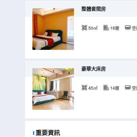
整體套間房
50㎡
18層
空
豪華大床房
45㎡
14層
空
重要資訊