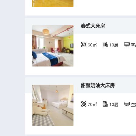
泰式大床房
60㎡
10層
空
甜蜜奶油大床房
70㎡
10層
空