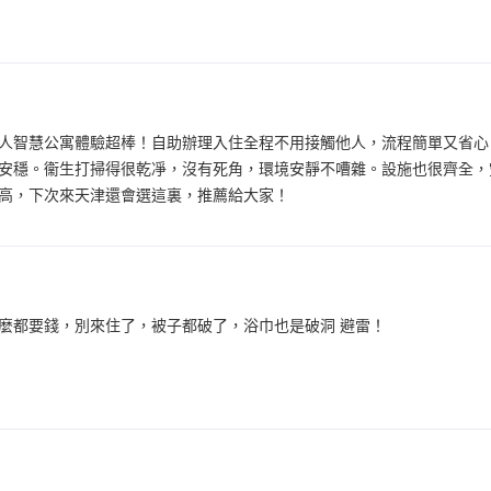
人智慧公寓體驗超棒！自助辦理入住全程不用接觸他人，流程簡單又省心
安穩。衞生打掃得很乾凈，沒有死角，環境安靜不嘈雜。設施也很齊全，空
高，下次來天津還會選這裏，推薦給大家！
麼都要錢，別來住了，被子都破了，浴巾也是破洞 避雷！