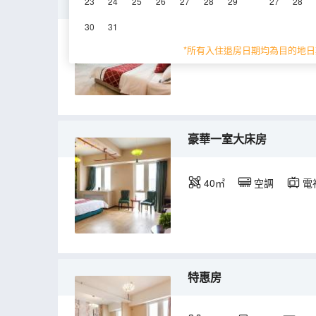
商務大床房
23
24
25
26
27
28
29
27
28
30
31
60㎡
10層
空
*所有入住退房日期均為目的地日
豪華一室大床房
40㎡
空調
電
特惠房