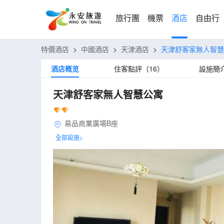
旅行團
機票
酒店
自由行
特價酒店
>
中國酒店
>
天津酒店
>
天津舒客家無人智慧
酒店概览
住客點評（16）
設施簡
天津舒客家無人智慧公寓
易品商業廣場B座
全部設施>