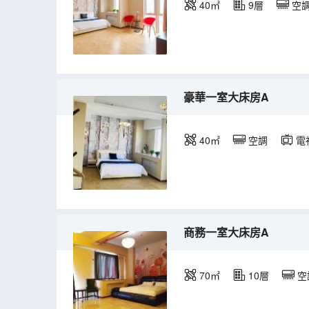
40㎡
9層
空
豪華一室大床房A
40㎡
空調
電
商務一室大床房A
70㎡
10層
空