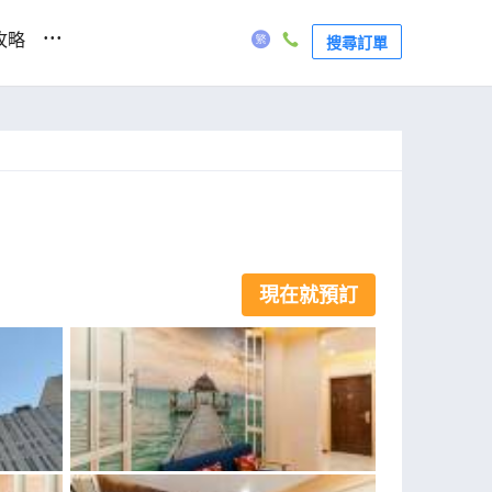
...
攻略
搜尋訂單
現在就預訂