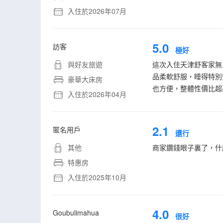
入住於2026年07月
5.0
訪客
極好
與好友旅遊
這次入住天津舒客家無
品柔軟舒服，睡得特別
豪華大床房
也方便，整體性價比超
入住於2026年04月
2.1
匿名用戶
還行
其他
商家鑽錢眼子裏了，什
特惠房
入住於2025年10月
4.0
Goubulimahua
很好