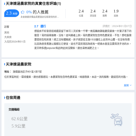
天津婧涵農家院的真實住客評論(1)
2.4
2.4
2.4
1.9
0%
的人推薦
2.3
/5分
位置
清潔度
服務
設施
永安旅遊評價由真實酒店住客提供的評價。
2.7
還行
評價於：2024年01月07日
訪客
想退房不好意思拒絕還是留下來可二天好像一千零一夜孤獨寂靜能聽見最後一片葉子落下的
其他
聲音！寫的接車服務，沒有！這叫願者上鈎。寫的農家院包含特色農家菜，不包！想吃飯需
大床房
要提前告知房東！總之沒有體驗感，房子就是從主路15分鐘往上走到半山腰，也沒有性價
入住於2024年01月
比因為很多賓館公寓都比它便宜，這也不是民宿因為衹有一把燒水壺並且要用洗手池的水。
夏天時多麼popular與此時此刻沒關係！適合清修減肥之士。
天津婧涵農家院
地址：
漁陽鎮池莊子村1區1排7號
位於景區附近，環境優美，適合遊客遊玩。本農家院包含特色農家菜，味道極美。本店一流的服務，歡迎您的光臨。
展開
住宿周邊
交通樞紐
62.6公里
5.9公里