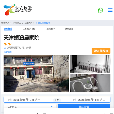
特價酒店
>
中國酒店
>
天津酒店
>
天津婧涵農家院
酒店概览
住客點評（1）
設施簡介
酒店政策
天津婧涵農家院
漁陽鎮池莊子村1區1排7號
現在就預訂
全部設施>
2026年08月10日
週一
2026年08月11日
週二
1 晚
重新搜尋