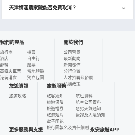
天津婧涵農家院能否免費取消？
我們的產品
關於我們
旅行團
機票
公司背景
酒店
自由行
最新動向
郵輪
船票
新聞發佈
高鐵火車票
當地體驗
分行位置
港玩港食
獨立包團
人才招聘及發展
私隱政策
旅遊資訊
旅遊服務
旅遊攻略
旅客須知
航班資料
旅遊保險
航空公司資料
旅遊禮券
惡劣天氣通知
旅遊短片
簽證及入境須知
電子印花
旅行團報名及責任細則
更多服務與支援
永安旅遊APP