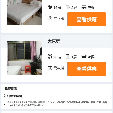
15㎡
2層
空調
查看供應
電視機
大床房
20㎡
1層
空調
查看供應
電視機
重要資訊
城市重要資訊
根據《天津市生活垃圾管理條例》相關規定，自2020年12月1日起，住宿業不得主動提供牙刷、梳子、浴擦、剃鬚
刀、指甲銼、鞋擦，若需要可諮詢酒店。