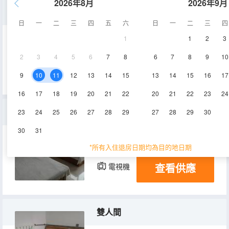
2026年8月
2026年9月
家庭房
日
一
二
三
四
五
六
日
一
二
三
四
1
1
2
3
100㎡
2層
空調
2
3
4
5
6
7
8
6
7
8
9
10
查看供應
電視機
9
10
11
12
13
14
15
13
14
15
16
17
16
17
18
19
20
21
22
20
21
22
23
24
三人間
23
24
25
26
27
28
29
27
28
29
30
30
31
20㎡
1-3層
空調
*所有入住退房日期均為目的地日期
查看供應
電視機
雙人間