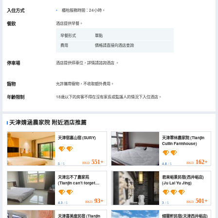
入住方式
櫃枱服務時間：24小時。
餐飲
酒店提供早餐。
早餐形式
單點
費用
價格請直接向酒店查詢
停車場
酒店提供停車位，詳情請諮詢酒店
。
寵物
允許攜帶寵物，不收取額外費用。
年齡限制
18歲以下的房客不得在沒有家長或監護人的情況下入住酒店。
天津婧涵農家院
附近酒店推薦
天津宿裏山宿 (SURY)
天津翠林農家院 (Tianjin
Cuilin Farmhouse)
551+
162+
HKD
HKD
5
/ 5
4.8
/ 5
天津忘不了農家苑
君來峪景民宿(西井峪店)
(Tianjin can't forget
(Ju Lai Yu Jing)
Farmhouse Garden)
93+
501+
HKD
HKD
4.3
/ 5
3
/ 5
天津喜美度民宿 (Tianjin
傾雲軒民宿(天津西井峪店)