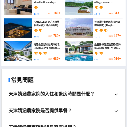
Ximeidu Homestay)
(Qingyunxuan
Homestay (Tianjin
Xijingyu))
180+
313+
HKD
HKD
4.6
/ 5
4.6
/ 5
HANVALLEY·涵之谷密林
天津鴻坤商務酒店(薊州區
私湯民宿(天津西井峪店)
委黨校店) (Tianjin
(Hanzhi Valley
Hongxu Business
Secluded Hot Spring
Hotel)
Guesthouse (Tianjin
789+
127+
HKD
HKD
4.9
/ 5
4.7
/ 5
Xijingyu Branch))
峪隱山居北別院(天津府君
逸養齋·泳池庭院民宿(西井
山公園店) (Yu Yinshan
峪店) (Su Xing · Yi Yang
North Courtyard
Zhai Homestay
(Tianjin Fujunshan Park
(Xijingyu Branch))
store))
687+
510+
HKD
HKD
4.5
/ 5
5
/ 5
常見問題
天津婧涵農家院的入住和退房時間是什麼？
天津婧涵農家院是否提供早餐？