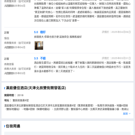
商務雙床房（金可兒床墊
台服務點贊！幾位小姐姐始終以温暖的微笑迎接每一位客人，辦理入住時高效專業，還貼心
+記憶枕）
入住於2025年04月
準備了温熱的茶水，這種“家人般”的關懷貫穿全程，讓人徹底卸下旅途疲憊，真正體會到
“賓至如歸”的安心。 性價比極高的同時，處處彰顯用心，無論是設施的品質感，還是服務的
温度，都遠超預期。若你也在尋找一處温暖舒適的落腳地，漢庭優佳絕對值得信賴，通過這
次住宿在心裏已默默加入“下次必住”清單～
5.0
極好
評價於：2025年04月06日
訪客
房間很大 停車也很方便 設施齊全 服務態度好
情侶
商務雙床房（金可兒床墊
+記憶枕）
入住於2025年04月
3.5
不錯
評價於：2025年03月31日
訪客
酒店衞生還可以。周邊環境比較複雜，樓下新疆人開的麪館很好吃。酒店服務一般，態度還
商務旅客
行，就是問啥啥沒有，頭天晚上十點半才入住的，第二天延遲幾個小時退房也不行。浴室洗
商務大床房（金可兒床墊
澡水温水壓都不行，第二天就感冒了。
+記憶枕）
入住於2025年03月
漢庭優佳酒店(天津北辰雙街開發區店)
開業時間：
2018
地址：
雙辰前路東8號
漢庭優佳天津北辰雙街開發區酒店位於天津市北辰區雙辰前路東8號（匯澤商業廣場），毗鄰京津快速路、地鐵4號線
（雙街地鐵站）、地鐵4號線（柴樓地鐵站）、北辰郊野公園、雙街鎮中心商圈。北鄰天津武清佛羅倫薩小鎮、南湖公
園僅15分鐘車程，南鄰信譽樓商場僅10分鐘車程；西鄰雙街古街、龍順度假莊園僅10分鐘車程；東鄰天津北辰開發區
展開
各大產業園僅5分鐘車程。周邊KTV，餐館，超市等娛樂場所眾多.客房設計風格簡約時尚，豪華的衞浴設施、舒適的睡
眠環境、私人訂製的拖鞋；大堂區域可滿足住店客人會客、上網、閲讀、休息等需求。具備自助入住、自由選枕、自助
洗衣、自助行李寄存、自助飲水、自助辦公等區域；更有酒吧、咖啡、健身房以時尚精緻自在的服務理念，打造健康舒
住宿周邊
適安靜的全新入住體驗。