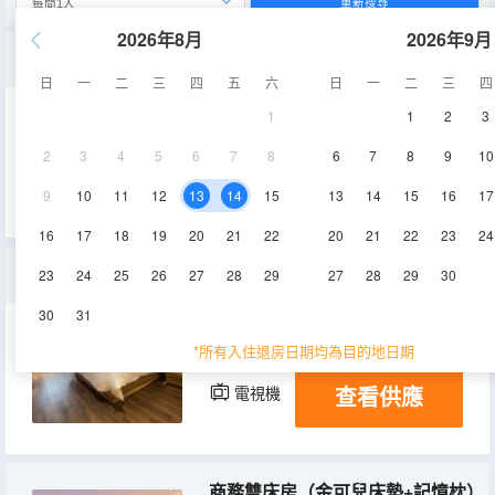
重新搜尋
2026年8月
2026年9月
大床房（金可兒床墊+記憶枕）
日
一
二
三
四
五
六
日
一
二
三
四
1
1
2
3
23㎡
2-3層
空調
2
3
4
5
6
7
8
6
7
8
9
10
查看供應
電視機
9
10
11
12
13
14
15
13
14
15
16
17
16
17
18
19
20
21
22
20
21
22
23
24
高級大床房（金可兒床墊+記憶枕）
23
24
25
26
27
28
29
27
28
29
30
30
31
32㎡
2-3層
空調
*所有入住退房日期均為目的地日期
查看供應
電視機
商務雙床房（金可兒床墊+記憶枕）