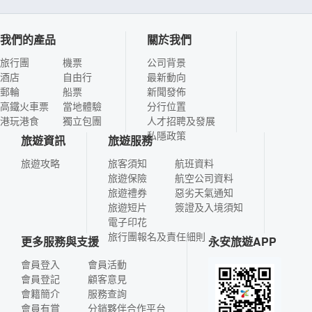
我們的產品
關於我們
旅行團
機票
公司背景
酒店
自由行
最新動向
郵輪
船票
新聞發佈
高鐵火車票
當地體驗
分行位置
港玩港食
獨立包團
人才招聘及發展
私隱政策
旅遊資訊
旅遊服務
旅遊攻略
旅客須知
航班資料
旅遊保險
航空公司資料
旅遊禮券
惡劣天氣通知
旅遊短片
簽證及入境須知
電子印花
旅行團報名及責任細則
更多服務與支援
永安旅遊APP
會員登入
會員活動
會員登記
顧客意見
會籍簡介
服務查詢
會員有賞
分銷夥伴合作平台