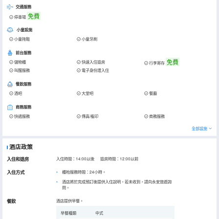
交通服務
免費
停車場
小童設施
小童拖鞋
小童牙刷
前台服務
免費
儲物櫃
快速入住退房
行李寄存
叫醒服務
電子身份證入住
餐飲服務
酒吧
大堂吧
餐廳
商務服務
快遞服務
傳真/複印
商務服務
全部設施
酒店政策
入住和退房
入住時間：14:00以後 退房時間：12:00以前
入住方式
櫃枱服務時間：24小時。
酒店將於完成預訂後提供入住說明，若未收到，請向永安旅遊詢
問。
餐飲
酒店提供早餐。
早餐種類
中式