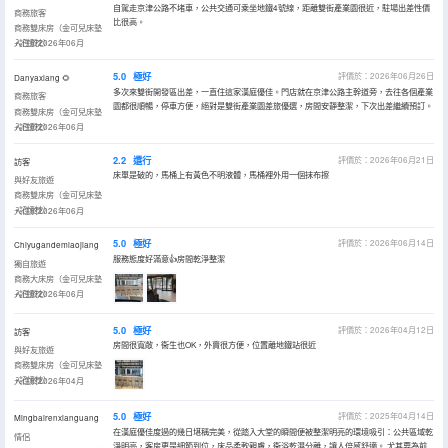
自駕走京津公路不堵車，公共交通可乘坐地鐵4號線，距離雙街產業園很近，駐場出差性價
商務旅客
比很高。
商務雙床房（金可兒床墊
+記憶枕）
入住於2026年06月
5.0
極好
評價於：2026年06月26日
Danyaxiang 🌻
多次來雙街開發區出差，一直住這家漢庭優佳。門店就在京津公路主幹道旁，去往各個產業
商務旅客
園都很順暢，停車方便，絕對是雙街產業園差旅優選，房間安靜整潔，下次出差繼續預訂。
商務雙床房（金可兒床墊
+記憶枕）
入住於2026年06月
2.2
還行
評價於：2026年06月21日
訪客
床單是破的，馬桶上有黃色不明液體，馬桶裡外用一個抹布擦
與好友旅遊
商務雙床房（金可兒床墊
+記憶枕）
入住於2026年06月
5.0
極好
評價於：2026年06月14日
Chiyugandemiaojiang
服務態度好滿意👍房間乾淨整潔
獨自旅遊
商務大床房（金可兒床墊
+記憶枕）
入住於2026年06月
5.0
極好
評價於：2026年04月12日
訪客
房間很寬敞，衞生也OK，外賣很方便，位置離地鐵站很近
與好友旅遊
商務雙床房（金可兒床墊
+記憶枕）
入住於2026年04月
5.0
極好
評價於：2025年04月14日
Mingbairenxianguang
在漢庭優佳度過的幾日堪稱完美，從踏入大堂的瞬間便被整潔明亮的環境吸引：公共區域乾
情侶
淨明亮，客房更是細節到位，床品柔軟親膚，衞浴乾濕分離，讓人倍感舒適。 尤其要為前