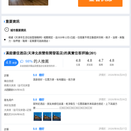
重要資訊
城市重要資訊
根據《天津市生活垃圾管理條例》相關規定，自2020年12月1日起，住宿業不得主動提供牙刷、梳子、浴擦、剃鬚
刀、指甲銼、鞋擦，若需要可諮詢酒店。
漢庭優佳酒店(天津北辰雙街開發區店)的真實住客評論(261)
4.8
4.8
4.7
4.8
98%
的人推薦
4.8
/5分
位置
清潔度
服務
設施
永安旅遊評價由真實酒店住客提供的評價。
5.0
極好
評價於：2026年06月29日
訪客
滿意很好，位置方便，有地鐵站，很方便
獨自旅遊
商務大床房（金可兒床墊
+記憶枕）
入住於2026年06月
5.0
極好
評價於：2026年06月28日
匿名用戶
家附近酒店，朋友來都住這裏，乾淨衞生！位置距離京津高速也很近，上下高速方
與好友旅遊
便………………………… 🇨🇳🇨🇳🇨🇳🇨🇳🇨🇳🇨🇳🇨🇳
大床房（金可兒床墊+記憶
枕）
入住於2026年06月
5.0
極好
評價於：2026年06月27日
訪客