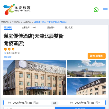
特價酒店
>
中國酒店
>
天津酒店
>
漢庭優佳酒店(天津北辰雙街開發區店)
酒店概览
住客點評（261）
設施簡介
酒店政策
漢庭優佳酒店(天津北辰雙街
開發區店)
雙辰前路東8號
現在就預訂
全部設施>
2026年08月13日
週四
2026年08月14日
週五
1 晚