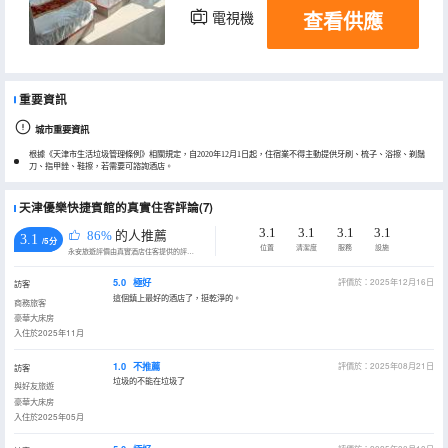
查看供應
電視機
重要資訊
城市重要資訊
根據《天津市生活垃圾管理條例》相關規定，自2020年12月1日起，住宿業不得主動提供牙刷、梳子、浴擦、剃鬚
刀、指甲銼、鞋擦，若需要可諮詢酒店。
天津優樂快捷賓館的真實住客評論(7)
3.1
3.1
3.1
3.1
86%
的人推薦
3.1
/5分
位置
清潔度
服務
設施
永安旅遊評價由真實酒店住客提供的評價。
5.0
極好
評價於：2025年12月16日
訪客
這個鎮上最好的酒店了，挺乾淨的。
商務旅客
豪華大床房
入住於2025年11月
1.0
不推薦
評價於：2025年08月21日
訪客
垃圾的不能在垃圾了
與好友旅遊
豪華大床房
入住於2025年05月