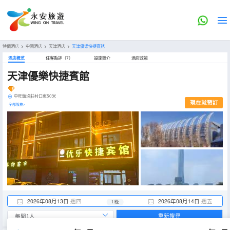
特價酒店
>
中國酒店
>
天津酒店
>
天津優樂快捷賓館
酒店概览
住客點評（7）
設施簡介
酒店政策
天津優樂快捷賓館
中旺鎮垛莊村口東50米
現在就預訂
全部設施>
2026年08月13日
週四
2026年08月14日
週五
1 晚
重新搜尋