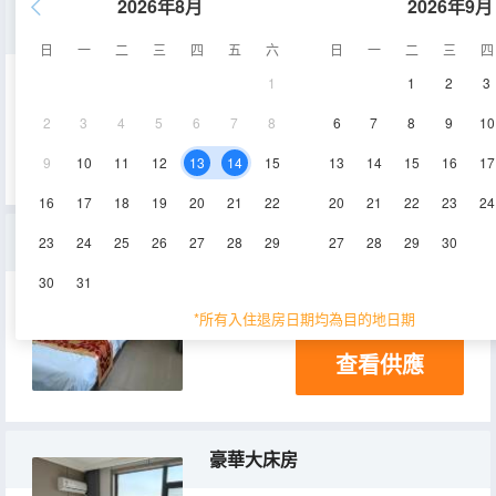
2026年8月
2026年9月
標準雙人間（內窗）
日
一
二
三
四
五
六
日
一
二
三
四
1
1
2
3
20㎡
2-3層
空調
2
3
4
5
6
7
8
6
7
8
9
10
查看供應
電視機
9
10
11
12
13
14
15
13
14
15
16
17
16
17
18
19
20
21
22
20
21
22
23
24
標準大床房（外窗）
23
24
25
26
27
28
29
27
28
29
30
30
31
20㎡
3層
*所有入住退房日期均為目的地日期
查看供應
豪華大床房