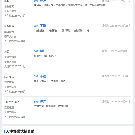
5.0
極好
評價於：2025年08月10日
訪客
環境好，價格便宜，交通方便，房間衞生乾淨，是一次很不錯的體驗
商務旅客
豪華大床房
入住於2025年07月
3.2
不錯
評價於：2025年03月28日
匿名用戶
一般 設施：一般 衞生：一般 環境：一般 服務：一般
獨自旅遊
豪華大床房
入住於2025年03月
5.0
極好
評價於：2025年02月05日
訪客
公司附近最好的酒店了
與好友旅遊
豪華大標間
入住於2025年01月
3.0
不錯
評價於：2024年11月01日
Luoke…
鎮上的酒店，一共兩家，湊活
商務旅客
豪華大床房
入住於2024年10月
5.0
極好
評價於：2024年05月02日
1102761452
乾淨整潔，房間寬敞，就是沒網
家庭旅遊
豪華大標間
入住於2024年04月
天津優樂快捷賓館