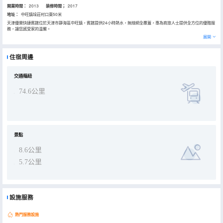
開業時間：
2013
装修時間；
2017
地址：
中旺鎮垛莊村口東50米
天津優樂快捷賓館位於天津市靜海區中旺鎮，賓館提供24小時熱水，無線網全覆蓋，專為商旅人士提供全方位的優雅服
務，讓您感受家的温馨。
展開
住宿周邊
交通樞紐
74.6公里
景點
8.6公里
5.7公里
設施服務
熱門服務設施