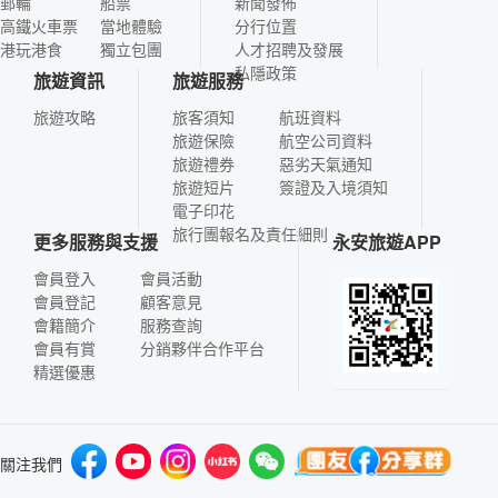
郵輪
船票
新聞發佈
高鐵火車票
當地體驗
分行位置
港玩港食
獨立包團
人才招聘及發展
私隱政策
旅遊資訊
旅遊服務
旅遊攻略
旅客須知
航班資料
旅遊保險
航空公司資料
旅遊禮券
惡劣天氣通知
旅遊短片
簽證及入境須知
電子印花
旅行團報名及責任細則
更多服務與支援
永安旅遊APP
會員登入
會員活動
會員登記
顧客意見
會籍簡介
服務查詢
會員有賞
分銷夥伴合作平台
精選優惠
關注我們