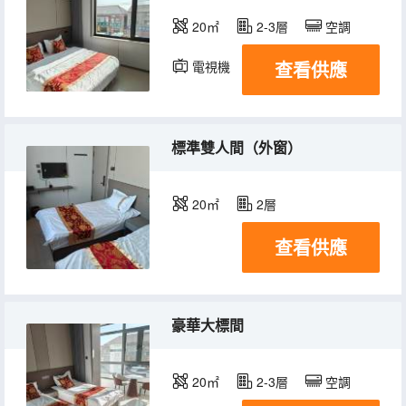
20㎡
2-3層
空調
查看供應
電視機
標準雙人間（外窗）
20㎡
2層
查看供應
豪華大標間
20㎡
2-3層
空調