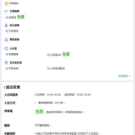
行李寄存
交通服務
免費
停車場
前台服務
行李寄存
餐飲服務
公共區
免費
無煙樓層
公用區wifi
安全與安保
門禁系統
公共區域監控
全部設施
酒店政策
入住和退房
入住時間：14:00-23:30 退房時間：12:00-12:30
入住方式
櫃枱服務時間：24小時。
停車場
免费
酒店提供停車位，詳情請諮詢酒店
。
寵物
不可攜帶寵物。
年齡限制
18歲以下的房客不得在沒有家長或監護人的情況下入住酒店。