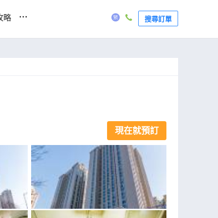
...
攻略
搜尋訂單
現在就預訂