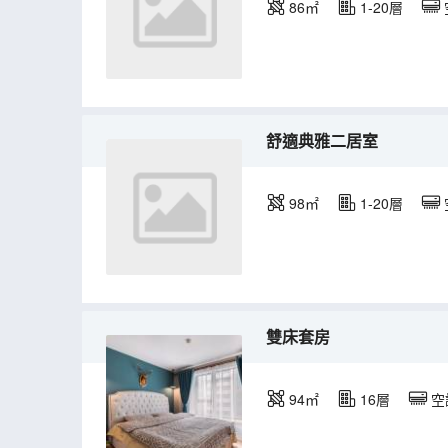
86㎡
1-20層
舒適典雅二居室
98㎡
1-20層
雙床套房
94㎡
16層
空