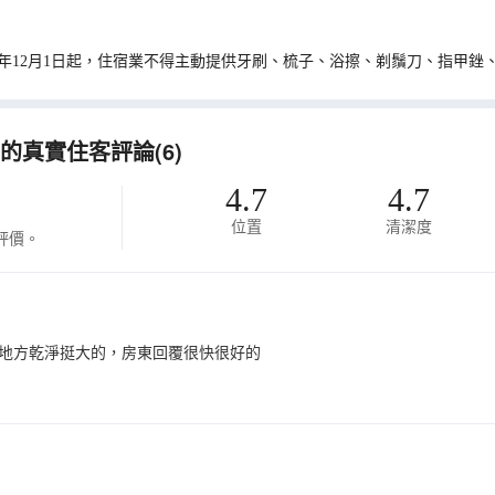
0年12月1日起，住宿業不得主動提供牙刷、梳子、浴擦、剃鬚刀、指甲銼
的真實住客評論(6)
4.7
4.7
位置
清潔度
評價。
地方乾淨挺大的，房東回覆很快很好的