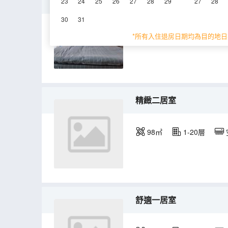
北歐精品一居室
23
24
25
26
27
28
29
27
28
30
31
90㎡
5-18層
*所有入住退房日期均為目的地日
精緻二居室
98㎡
1-20層
舒適一居室