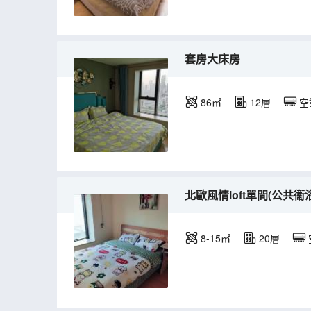
套房大床房
86㎡
12層
空
北歐風情loft單間(公共衞
8-15㎡
20層