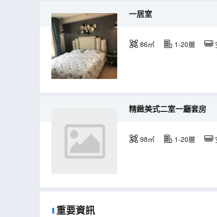
一居室
86㎡
1-20層
精緻美式二室一廳套房
98㎡
1-20層
重要資訊