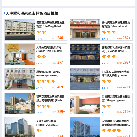
天津聖和湯泉酒店
附近酒店推薦
漢庭酒店(天津陳塘莊地鐵
維也納酒店(天津陳塘莊地
站店) (HanTing Hotel
鐵站店) (Vienna Hotel
(Tianjin
(Tianjin
Chentangzhuang
Chentangzhuang
Subway Station))
Subway Station Store))
246+
262+
HKD
HKD
4.6
/ 5
4.7
/ 5
天津朵拉美宿投影公寓
麗楓酒店(天津陳塘科技園
(Tianjin Dora Boutique
店) (Lavande Hotel
Stay Projection
(Tianjin Chentang
Apartment)
Science Park Shop))
277+
292+
HKD
HKD
4.6
/ 5
4.5
/ 5
郡都酒店公寓 (Jundu
7天優品(天津復興門地鐵
Hotle&Apartment)
站科技大學店) (7 Days
Premium (Tianjin
Fuxingmen Subway
Station University of
469+
470+
HKD
HKD
4.7
/ 5
4.5
/ 5
Science and
Technology))
凱里亞德酒店(天津凱德碼
名揚軒時尚酒店(天津醫院
頭土城地鐵站店) (Kyriad
店) (Mingyangxuan
Hotel (Tianjin Hospital
Fashion Hotel (Tianjin
Tucheng Metro
Tucheng Subway
Station))
Station))
229+
210+
HKD
HKD
4.6
/ 5
3.6
/ 5
天津督亢秋成民宿
天津奧體中心解放南路希
(Tianjin Dukang
爾頓歡朋酒店 (Hampton
Qiucheng Homestay)
by Hilton Tianjin
Olympic Sports Center)
324+
427+
HKD
HKD