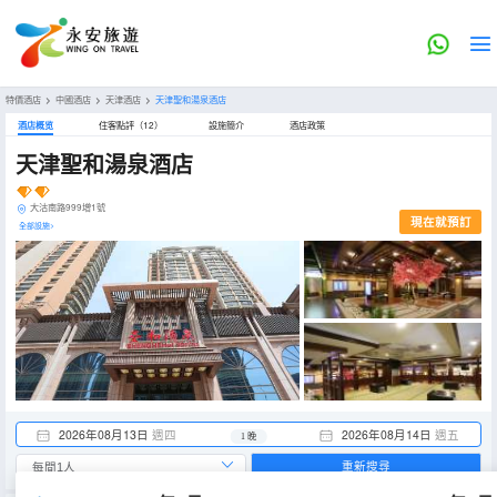
特價酒店
>
中國酒店
>
天津酒店
>
天津聖和湯泉酒店
酒店概览
住客點評（12）
設施簡介
酒店政策
天津聖和湯泉酒店
大沽南路999增1號
現在就預訂
全部設施>
2026年08月13日
週四
2026年08月14日
週五
1 晚
重新搜尋