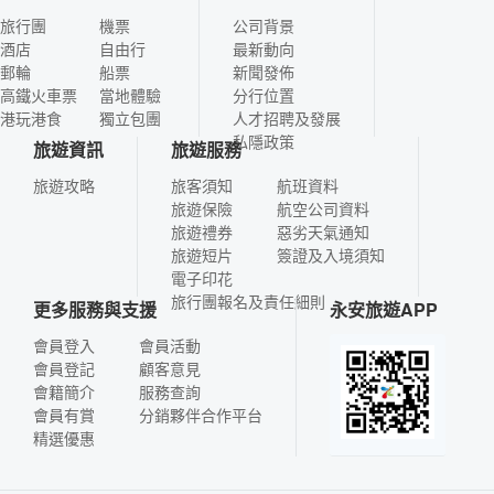
旅行團
機票
公司背景
酒店
自由行
最新動向
郵輪
船票
新聞發佈
高鐵火車票
當地體驗
分行位置
港玩港食
獨立包團
人才招聘及發展
私隱政策
旅遊資訊
旅遊服務
旅遊攻略
旅客須知
航班資料
旅遊保險
航空公司資料
旅遊禮券
惡劣天氣通知
旅遊短片
簽證及入境須知
電子印花
旅行團報名及責任細則
更多服務與支援
永安旅遊APP
會員登入
會員活動
會員登記
顧客意見
會籍簡介
服務查詢
會員有賞
分銷夥伴合作平台
精選優惠