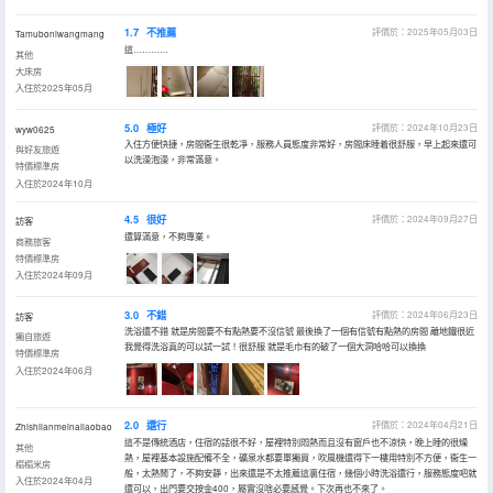
1.7
不推薦
評價於：2025年05月03日
Tamuboniwangmang
這…………
其他
大床房
入住於2025年05月
5.0
極好
評價於：2024年10月23日
wyw0625
入住方便快捷，房間衞生很乾凈，服務人員態度非常好，房間床睡着很舒服，早上起來還可
與好友旅遊
以洗澡泡澡，非常滿意。
特價標準房
入住於2024年10月
4.5
很好
評價於：2024年09月27日
訪客
還算滿意，不夠專業。
商務旅客
特價標準房
入住於2024年09月
3.0
不錯
評價於：2024年06月23日
訪客
洗浴還不錯 就是房間要不有點熱要不沒信號 最後換了一個有信號有點熱的房間 離地鐵很近
獨自旅遊
我覺得洗浴真的可以試一試！很舒服 就是毛巾有的破了一個大洞哈哈可以換換
特價標準房
入住於2024年06月
2.0
還行
評價於：2024年04月21日
Zhishilanmeinailaobao
這不是傳統酒店，住宿的話很不好，屋裡特別悶熱而且沒有窗戶也不涼快，晚上睡的很燥
其他
熱，屋裡基本設施配備不全，礦泉水都要單獨買，吹風機還得下一樓用特別不方便，衞生一
榻榻米房
般，太熱鬧了，不夠安靜，出來還是不太推薦這裏住宿，幾個小時洗浴還行，服務態度吧就
入住於2024年04月
還可以，出門要交按金400，屬實沒啥必要感覺。下次再也不來了。