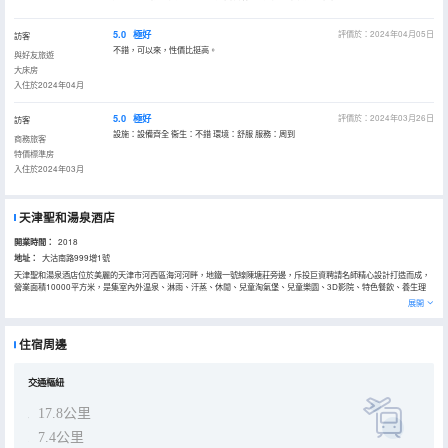
5.0
極好
評價於：2024年04月05日
訪客
不錯，可以來，性價比挺高。
與好友旅遊
大床房
入住於2024年04月
5.0
極好
評價於：2024年03月26日
訪客
設施：設備齊全 衞生：不錯 環境：舒服 服務：周到
商務旅客
特價標準房
入住於2024年03月
天津聖和湯泉酒店
開業時間：
2018
地址：
大沽南路999增1號
天津聖和湯泉酒店位於美麗的天津市河西區海河河畔，地鐵一號線陳塘莊旁邊，斥投巨資聘請名師精心設計打造而成，
營業面積10000平方米，是集室內外温泉、淋雨、汗蒸、休閒、兒童淘氣堡、兒童樂園、3D影院、特色餐飲、養生理
療，主題客房於一體的大型酒店，崇尚健康，品質生活，聖和湯泉酒店將傾力打造津門休閒時尚，健康快樂的“水文化”
展開
城市温泉酒店品牌。
住宿周邊
交通樞紐
17.8公里
7.4公里