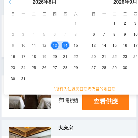
2026年8月
2026年9月
特價大床房
日
一
二
三
四
五
六
日
一
二
三
四
1
1
2
3
20㎡
4層
空調
2
3
4
5
6
7
8
6
7
8
9
10
查看供應
電視機
9
10
11
12
13
14
15
13
14
15
16
17
16
17
18
19
20
21
22
20
21
22
23
24
標準房
23
24
25
26
27
28
29
27
28
29
30
30
31
25㎡
4層
空調
*所有入住退房日期均為目的地日期
查看供應
電視機
大床房