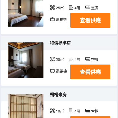
25㎡
4層
空調
查看供應
電視機
特價標準房
20㎡
4層
空調
查看供應
電視機
榻榻米房
18㎡
4層
空調