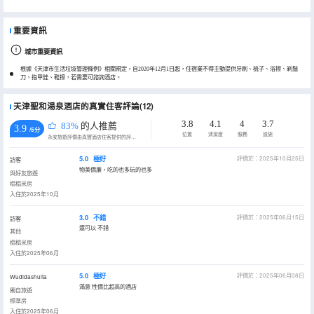
重要資訊
城市重要資訊
根據《天津市生活垃圾管理條例》相關規定，自2020年12月1日起，住宿業不得主動提供牙刷、梳子、浴擦、剃鬚
刀、指甲銼、鞋擦，若需要可諮詢酒店。
天津聖和湯泉酒店的真實住客評論(12)
3.8
4.1
4
3.7
83%
的人推薦
3.9
/5分
位置
清潔度
服務
設施
永安旅遊評價由真實酒店住客提供的評價。
5.0
極好
評價於：2025年10月25日
訪客
物美價廉，吃的也多玩的也多
與好友旅遊
榻榻米房
入住於2025年10月
3.0
不錯
評價於：2025年06月15日
訪客
還可以 不錯
其他
榻榻米房
入住於2025年06月
5.0
極好
評價於：2025年06月08日
Wudidashuita
滿意 性價比超高的酒店
獨自旅遊
標準房
入住於2025年06月