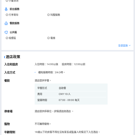
小童泳池
前台服務
行李寄存
叫醒服務
餐飲服務
公共區
吸煙區
電梯
全部設施
酒店政策
入住和退房
入住時間：14:00以後 退房時間：12:00以前
入住方式
櫃枱服務時間：24小時。
餐飲
酒店提供早餐。
早餐形式
自助餐
費用
CNY 10/人
營業時間
07:00 - 09:00 每天
停車場
酒店提供停車位，詳情請諮詢酒店
。
寵物
不可攜帶寵物。
年齡限制
18歲以下的房客不得在沒有家長或監護人的情況下入住酒店。