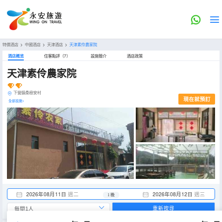
特價酒店
>
中國酒店
>
天津酒店
>
天津素伶農家院
酒店概览
住客點評（7）
設施簡介
酒店政策
天津素伶農家院
下營鎮桑樹安村
現在就預訂
全部設施>
2026年08月11日
週二
2026年08月12日
週三
1 晚
重新搜尋