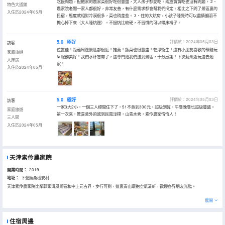
吃飯問題，但他家的農家菜很好吃很豐盛，大人孩子都愛吃。兩歲寶寶吃也沒有問題。 2、
特色大通鋪
農家院老闆一家人都很好，非常友善，有什麼需求都會幫我們搞定。相比之下問了景區裏的
入住於2024年05月
民宿，態度就相對冷漠很多，菜也稍差些。 3、住的大炕房，小孩子睡覺時可以盡情翻滾不
擔心掉下來（大人睡炕邊）。不過炕比較硬，不習慣的可以帶床褥子。
5.0
極好
評價於：2024年05月03日
訪客
位置佳！距離周邊景區都很近！推薦！飯菜也很豐盛！乾淨衞生！還有小朋友喜歡的鞦韆玩
家庭旅遊
💫服務美好！我們水杯忘帶了，還專門給我們送到景區，十分感謝！下次薊州遊玩還去她
大床房
家！
入住於2024年05月
5.0
極好
評價於：2024年05月03日
訪客
一家3大2小，一個三人標間住下了，51不竟到300元，超級划算，午餐晚餐也超級豐盛。
家庭旅遊
第一次來，驚喜意外的感到民風淳樸，山青水秀，素伶農家情怡人！
三人間
入住於2024年05月
天津素伶農家院
開業時間：
2019
地址：
下營鎮桑樹安村
天津素伶農家院比鄰郭家溝風景區和中上元古界，步行可到，這裏青山環抱空氣清新，歡迎各界朋友光臨。
展開
住宿周邊