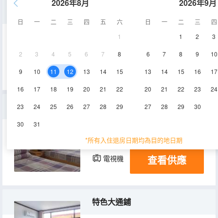
2026年8月
2026年9月
大床房
日
一
二
三
四
五
六
日
一
二
三
四
1
1
2
3
15㎡
1-2層
空調
2
3
4
5
6
7
8
6
7
8
9
10
查看供應
電視機
9
10
11
12
13
14
15
13
14
15
16
17
16
17
18
19
20
21
22
20
21
22
23
24
雙床間
23
24
25
26
27
28
29
27
28
29
30
30
31
15㎡
1層
空調
*所有入住退房日期均為目的地日期
查看供應
電視機
特色大通鋪