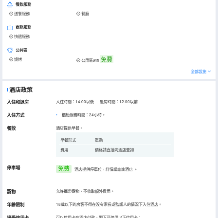
餐飲服務
送餐服務
餐廳
商務服務
快遞服務
公共區
免費
燒烤
公用區wifi
全部設施
酒店政策
入住和退房
入住時間：14:00以後 退房時間：12:00以前
入住方式
櫃枱服務時間：24小時。
餐飲
酒店提供早餐。
早餐形式
單點
費用
價格請直接向酒店查詢
停車場
免费
酒店提供停車位，詳情請諮詢酒店
。
寵物
允許攜帶寵物，不收取額外費用。
年齡限制
18歲以下的房客不得在沒有家長或監護人的情況下入住酒店。
接受信用卡
可以信用卡在酒店付款，閣下可使用以下信用卡：