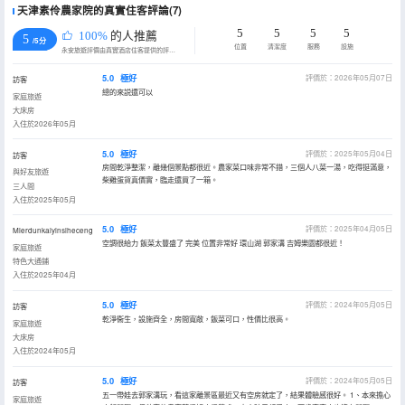
天津素伶農家院的真實住客評論(7)
5
5
5
5
100%
的人推薦
5
/5分
位置
清潔度
服務
設施
永安旅遊評價由真實酒店住客提供的評價。
5.0
極好
評價於：2026年05月07日
訪客
總的來説還可以
家庭旅遊
大床房
入住於2026年05月
5.0
極好
評價於：2025年05月04日
訪客
房間乾淨整潔，離幾個景點都很近。農家菜口味非常不錯，三個人八菜一湯，吃得挺滿意，
與好友旅遊
柴雞蛋貨真價實，臨走還買了一箱。
三人間
入住於2025年05月
5.0
極好
評價於：2025年04月05日
Mierdunkaiyinsiheceng
空調很給力 飯菜太豐盛了 完美 位置非常好 環山湖 郭家溝 吉姆樂園都很近！
家庭旅遊
特色大通鋪
入住於2025年04月
5.0
極好
評價於：2024年05月05日
訪客
乾淨衞生，設施齊全，房間寬敞，飯菜可口，性價比很高。
家庭旅遊
大床房
入住於2024年05月
5.0
極好
評價於：2024年05月05日
訪客
五一帶娃去郭家溝玩，看這家離景區最近又有空房就定了，結果體驗感很好。 1、本來擔心
家庭旅遊