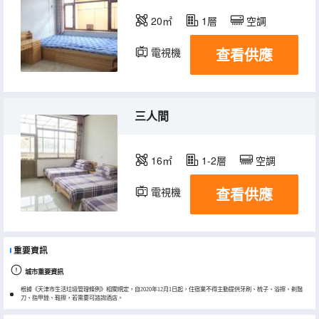
20㎡
1層
空調
查看供應
電視機
三人間
16㎡
1-2層
空調
查看供應
電視機
重要資訊
城市重要資訊
根據《天津市生活垃圾管理條例》相關規定，自2020年12月1日起，住宿業不得主動提供牙刷、梳子、浴擦、剃鬚
刀、指甲銼、鞋擦，若需要可諮詢酒店。