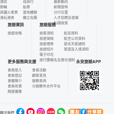
酒店
自由行
最新動向
郵輪
船票
新聞發佈
高鐵火車票
當地體驗
分行位置
港玩港食
獨立包團
人才招聘及發展
私隱政策
旅遊資訊
旅遊服務
旅遊攻略
旅客須知
航班資料
旅遊保險
航空公司資料
旅遊禮券
惡劣天氣通知
旅遊短片
簽證及入境須知
電子印花
旅行團報名及責任細則
更多服務與支援
永安旅遊APP
會員登入
會員活動
會員登記
顧客意見
會籍簡介
服務查詢
會員有賞
分銷夥伴合作平台
精選優惠
關注我們