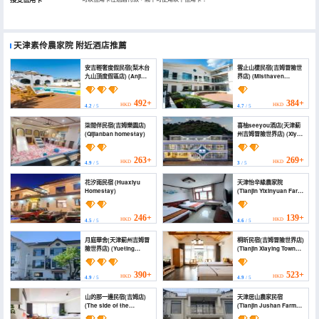
天津素伶農家院
附近酒店推薦
安吉輕奢度假民宿(梨木台
雲止山棲民宿(吉姆冒險世
九山頂度假區店) (Anji
界店) (Misthaven
Light Luxury Holiday
Lodge)
Homestay)
492+
384+
HKD
HKD
4.2
/ 5
4.7
/ 5
柒間伴民宿(吉姆樂園店)
喜柚seeyou酒店(天津薊
(Qijianban homestay)
州吉姆冒險世界店) (Xiyou
Seeyou Hotel (Tianjin
Jizhou Jim Adventure
World))
263+
269+
HKD
HKD
4.9
/ 5
3
/ 5
花汐雨民宿 (Huaxiyu
天津怡辛緣農家院
Homestay)
(Tianjin Yixinyuan Farm
stay)
246+
139+
HKD
HKD
4.5
/ 5
4.6
/ 5
月庭華舍(天津薊州吉姆冒
桐昕民宿(吉姆冒險世界店)
險世界店) (Yueting
(Tianjin Xiaying Town
Huashe (Tianjin Jizhou
Tuanshanzi Village)
Jim Adventure World))
390+
523+
HKD
HKD
4.9
/ 5
4.9
/ 5
山的那一邊民宿(吉姆店)
天津居山農家民宿
(The side of the
(Tianjin Jushan Farm
mountain homestay
Homestay)