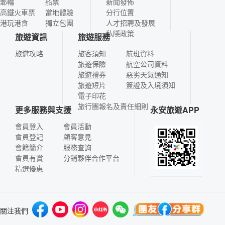
郵輪
船票
新聞發佈
高鐵火車票
當地體驗
分行位置
港玩港食
獨立包團
人才招聘及發展
私隱政策
旅遊資訊
旅遊服務
旅遊攻略
旅客須知
航班資料
旅遊保險
航空公司資料
旅遊禮券
惡劣天氣通知
旅遊短片
簽證及入境須知
電子印花
旅行團報名及責任細則
更多服務與支援
永安旅遊APP
會員登入
會員活動
會員登記
顧客意見
會籍簡介
服務查詢
會員有賞
分銷夥伴合作平台
精選優惠
關注我們