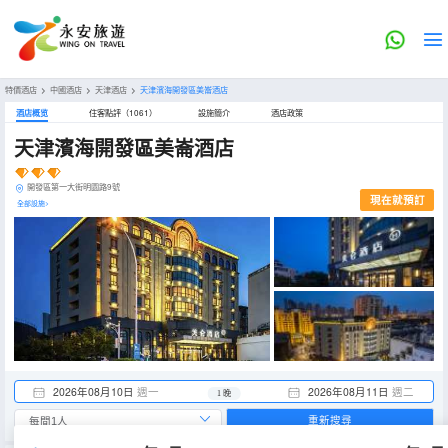
特價酒店
>
中國酒店
>
天津酒店
>
天津濱海開發區美崙酒店
酒店概览
住客點評（1061）
設施簡介
酒店政策
天津濱海開發區美崙酒店
開發區第一大街明園路9號
現在就預訂
全部設施>
2026年08月10日
週一
2026年08月11日
週二
1 晚
重新搜尋