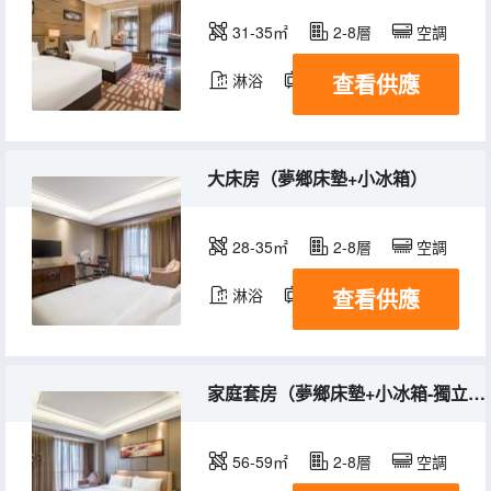
31-35㎡
2-8層
空調
查看供應
淋浴
電視機
冰箱
大床房（夢鄉床墊+小冰箱）
28-35㎡
2-8層
空調
查看供應
淋浴
電視機
冰箱
家庭套房（夢鄉床墊+小冰箱-獨立會客廳）
56-59㎡
2-8層
空調