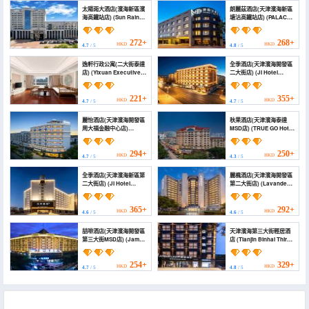
太陽雨大酒店(濱海新區濱
朗麗茲酒店(天津濱海新區
海高鐵站店) (Sun Rain
塘沽高鐵站店) (PALACE
Hotel (Binhai High-
HOTELS(Tianjin Binhai
speed Railway Station))
New Area Tanggu High
Speed Railway Station))
272+
268+
HKD
HKD
4.7
/ 5
4.8
/ 5
逸軒行政公寓(二大街泰達
全季酒店(天津濱海開發區
店) (Yixuan Executive
二大街店) (JI Hotel
Apartment (Second
(Tianjin Binhai
Street Teda Branch))
Development Zone 2nd
Avenue))
221+
355+
HKD
HKD
4.7
/ 5
4.7
/ 5
麗怡酒店(天津濱海開發區
秋果酒店(天津濱海泰達
周大福金融中心店)
MSD店) (TRUE GO Hotel
(Country Inn Hotel
(Tianjin Binhai TEDA
(MSD Chow Tai Fook
MSD))
Financial Center
294+
250+
HKD
HKD
4.7
/ 5
4.3
/ 5
Store,Tianjin Binhai
Development Zone))
全季酒店(天津濱海新區第
麗楓酒店(天津濱海開發區
二大街店) (JI Hotel
第二大街店) (Lavande
(Tianjin Binhai New
Hotel (Tianjin Binhai
Area Second Avenue))
Development Zone
Second Avenue))
365+
292+
HKD
HKD
4.6
/ 5
4.6
/ 5
喆啡酒店(天津濱海開發區
天津濱海第三大街輕居酒
第三大街MSD店) (James
店 (Tianjin Binhai Third
Joyce Coffetel (MSD
Avenue Atour Light
Store, Third Avenue,
Hotel)
Tianjin Binhai
254+
329+
HKD
HKD
4.7
/ 5
4.8
/ 5
Development Zone))