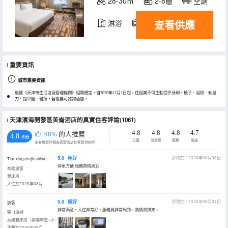
28-30㎡
2-8層
空調
查看供應
淋浴
電視機
冰箱
重要資訊
城市重要資訊
根據《天津市生活垃圾管理條例》相關規定，自2020年12月1日起，住宿業不得主動提供牙刷、梳子、浴擦、剃鬚
刀、指甲銼、鞋擦，若需要可諮詢酒店。
天津濱海開發區美崙酒店的真實住客評論(1061)
4.8
4.8
4.8
4.7
98%
的人推薦
4.8
/5分
位置
清潔度
服務
設施
永安旅遊評價由真實酒店住客提供的評價。
5.0
極好
評價於：2026年08月06日
Tianxingzhejiushiwo
停車方便 服務熱情周到
商務旅客
雙床房
入住於2026年08月
5.0
極好
評價於：2026年08月04日
訪客
非常滿意。入住非常好，服務員非常周到，熱情將排來。
獨自旅遊
高級雙床房（夢鄉床墊+小
冰箱）
入住於2026年08月