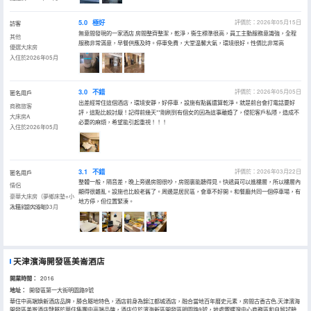
5.0
極好
評價於：2026年05月15日
訪客
無意間發現的一家酒店 房間整齊整潔，乾淨，衞生標準很高，員工主動服務意識強，全程
其他
服務非常滿意，早餐供應及時。停車免費，大堂温馨大氣，環境很好。性價比非常高
優選大床房
入住於2026年05月
3.0
不錯
評價於：2026年05月05日
匿名用戶
出差經常住這個酒店，環境安靜，好停車，設施有點舊還算乾淨。就是前台會打電話要好
商務旅客
評，這點比較討厭！記得前幾天**剛刷到有個女的因為這事離婚了，侵犯客戶私隱，造成不
大床房A
必要的麻煩，希望能引起重視！！！
入住於2026年05月
3.1
不錯
評價於：2026年03月22日
匿名用戶
整體一般，隔音差，晚上旁邊房間很吵，房間裏能聽得見。快遞員可以進樓層，所以樓層內
情侶
顯得很雜亂。設施也比較老舊了。周邊是居民區，會車不好開。和餐廳共同一個停車場，有
豪華大床房（夢鄉床墊+小
地方停，但位置緊湊。
冰箱+超大浴缸）
入住於2026年03月
天津濱海開發區美崙酒店
開業時間：
2016
地址：
開發區第一大街明園路9號
華住中高端煥新酒店品牌，勝合屬地特色，酒店前身為錦江都城酒店，融合當地百年曆史元素，房間古香古色.天津濱海
開發區美崙酒店隸屬於華住集團中高端品牌，酒店位於濱海新區開發區明園路9號，地處響螺灣中心商務區和自貿試驗