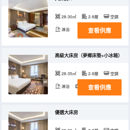
28-30㎡
2-8層
空調
查看供應
淋浴
高級大床房（夢鄉床墊+小冰箱）
28-35㎡
2-8層
空調
查看供應
淋浴
電視機
冰箱
優選大床房