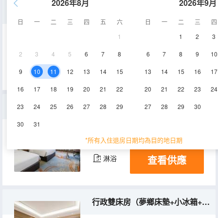
2026年8月
2026年9月
豪華雙床房（夢鄉床墊+小冰箱+小米淨化器）
日
一
二
三
四
五
六
日
一
二
三
四
1
1
2
3
26-30㎡
2-8層
空調
2
3
4
5
6
7
8
6
7
8
9
10
查看供應
淋浴
電視機
冰箱
9
10
11
12
13
14
15
13
14
15
16
17
16
17
18
19
20
21
22
20
21
22
23
24
雙床房
23
24
25
26
27
28
29
27
28
29
30
30
31
25-28㎡
2-8層
空調
*所有入住退房日期均為目的地日期
查看供應
淋浴
行政雙床房（夢鄉床墊+小冰箱+落地飄窗）