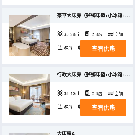
豪華大床房（夢鄉床墊+小冰箱+超大浴缸）
35-38㎡
2-8層
空調
查看供應
淋浴
電視機
冰箱
行政大床房（夢鄉床墊+小冰箱+落地飄窗）
38-40㎡
2-8層
空調
查看供應
淋浴
電視機
冰箱
大床房A