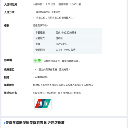
入住和退房
入住時間：12:00以後 退房時間：12:00以前
入住方式
櫃枱服務時間：24小時。
自助入住：使用自助入住機辦理入住。
餐飲
酒店提供早餐。
早餐種類
西式, 中式, 亞洲風味
早餐形式
自助餐
費用
CNY 48/人
營業時間
07:00 - 10:00 每天
停車場
免费
酒店提供停車位，詳情請諮詢酒店
。
充電車位
•
酒店內提供充電樁，直流充電。
寵物
不可攜帶寵物。
年齡限制
18歲以下的房客不得在沒有家長或監護人的情況下入住酒店。
接受信用卡
可以信用卡在酒店付款，閣下可使用以下信用卡：
天津濱海開發區美崙酒店
附近酒店推薦