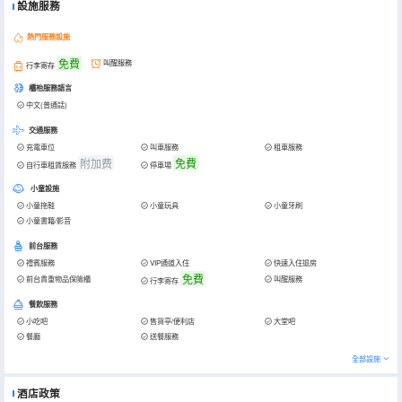
設施服務
熱門服務設施
免費
叫醒服務
行李寄存
櫃枱服務語言
中文(普通話)
交通服務
充電車位
叫車服務
租車服務
附加费
免費
自行車租賃服務
停車場
小童設施
小童拖鞋
小童玩具
小童牙刷
小童書籍/影音
前台服務
禮賓服務
VIP通道入住
快速入住退房
免費
前台貴重物品保險櫃
叫醒服務
行李寄存
餐飲服務
小吃吧
售貨亭/便利店
大堂吧
餐廳
送餐服務
全部設施
酒店政策