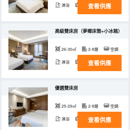
查看供應
淋浴
電視機
冰箱
高級雙床房（夢鄉床墊+小冰箱）
26-30㎡
2-8層
空調
查看供應
淋浴
電視機
冰箱
優選雙床房
25-29㎡
2-8層
空調
查看供應
淋浴
電視機
冰箱