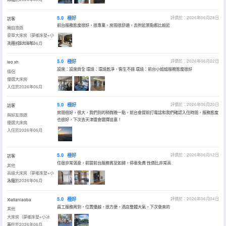
5.0
極好
評價於：2026年06月28日
訪客
前台服務態度很好，很專業，房間很舒適，去附近景點都比較近
獨自旅遊
豪華大床房（夢鄉床墊+小
冰箱+超大浴缸）
入住於2026年06月
5.0
極好
評價於：2026年06月22日
leo xh
設施：設施齊全 環境：環境乾淨，衞生不錯 環境：前台小姐姐服務態度很好
情侶
優選大床房
入住於2026年06月
5.0
極好
評價於：2026年06月20日
訪客
房間很好，很大，我們到的稍微晚一點，前台會提前打電話和我們確認入住時間，服務態度
與好友旅遊
也很好，下次去天津還會選擇這裏！
優選大床房
入住於2026年06月
5.0
極好
評價於：2026年06月12日
訪客
住宿非常滿意，前提前台服務賓至如歸，停車免費 性價比非常高
其他
高級大床房（夢鄉床墊+小
冰箱）
入住於2026年06月
5.0
極好
評價於：2026年06月04日
Xiatianlaoba
員工服務周到，位置優越，很方便，酒店整體大氣，下次會來的
其他
大床房（夢鄉床墊+小冰
箱）
入住於2026年06月