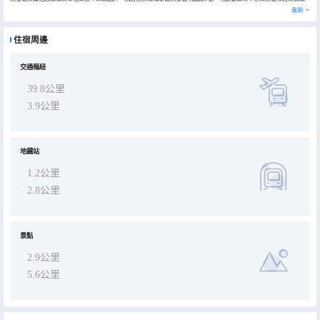
區核心位置，酒店距離塘沽地鐵站、泰達地鐵站、僅5分鐘車程，市民廣場地鐵站、濱海高鐵站駕車約10分鐘左右的時
展開
間，酒店配有中西式自助早餐廳，24小時健身房，自助洗衣房，會議室、等配套設施，是您商務、休閒，旅遊度假理想
之選。
住宿周邊
交通樞紐
39.8公里
3.9公里
地鐵站
1.2公里
2.8公里
景點
2.9公里
5.6公里