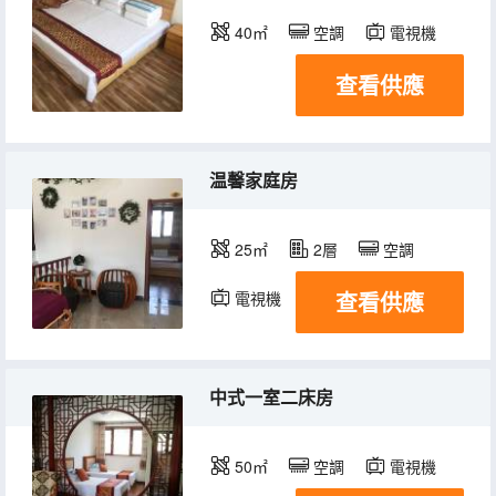
40㎡
空調
電視機
查看供應
温馨家庭房
25㎡
2層
空調
查看供應
電視機
中式一室二床房
50㎡
空調
電視機