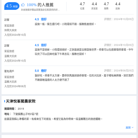
4.7
4.4
4.7
4.4
100%
的人推薦
4.5
/5分
位置
清潔度
服務
設施
永安旅遊評價由真實酒店住客提供的評價。
4.5
很好
評價於：2024年10月05日
訪客
設施一般，衞生還行吧，小院環境不錯，服務態度很好。
家庭旅遊
休閑大床房
入住於2024年10月
4.5
很好
評價於：2024年10月05日
訪客
設施不是很新，小院環境很好，正對面就是吉姆冒險世界，停車可以在遊樂場停車場，中午
家庭旅遊
玩完了可以回來吃飯下午再去玩，服務也挺好！
温馨大炕房
入住於2024年10月
5.0
極好
評價於：2024年08月25日
匿名用戶
飯好吃，停車不太方便，要停到馬路對過停車場，住的大炕房，屋子裡有麻將機，對於我們
家庭旅遊
不願意瞎溜達的人太方便不過了
温馨大炕房
入住於2024年08月
天津悅峯閣農家院
開業時間：
2019
地址：
下營鎮團山子村2區7號
這裏是我精心準備的家。有緣來住下的朋友，希望它能為你帶來一段温馨難忘的旅途體驗。
展開