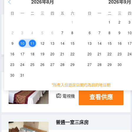
2026年8月
2026年9月
温馨大炕房
日
一
二
三
四
五
六
日
一
二
三
四
1
1
2
3
25㎡
1層
空調
2
3
4
5
6
7
8
6
7
8
9
10
查看供應
電視機
9
10
11
12
13
14
15
13
14
15
16
17
16
17
18
19
20
21
22
20
21
22
23
24
標準雙床房
23
24
25
26
27
28
29
27
28
29
30
30
31
20㎡
1層
空調
*所有入住退房日期均為目的地日期
查看供應
電視機
普通一室三床房