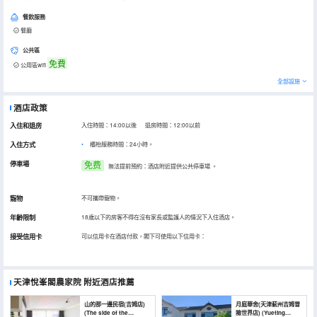
餐飲服務
餐廳
公共區
免費
公用區wifi
全部設施
酒店政策
入住和退房
入住時間：14:00以後 退房時間：12:00以前
入住方式
櫃枱服務時間：24小時。
停車場
免费
無法提前預約：酒店附近提供公共停車場
。
寵物
不可攜帶寵物。
年齡限制
18歲以下的房客不得在沒有家長或監護人的情況下入住酒店。
接受信用卡
可以信用卡在酒店付款，閣下可使用以下信用卡：
天津悅峯閣農家院
附近酒店推薦
山的那一邊民宿(吉姆店)
月庭華舍(天津薊州吉姆冒
(The side of the
險世界店) (Yueting