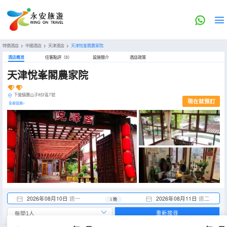
特價酒店
>
中國酒店
>
天津酒店
>
天津悅峯閣農家院
酒店概览
住客點評（3）
設施簡介
酒店政策
天津悅峯閣農家院
下營鎮團山子村2區7號
現在就預訂
全部設施>
2026年08月10日
週一
2026年08月11日
週二
1 晚
重新搜尋