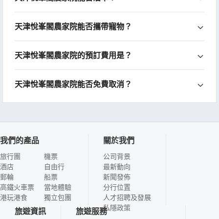
天津悅峯閣農家院能否攜帶寵物？
天津悅峯閣農家院的預訂費用是？
天津悅峯閣農家院能否免費取消？
我們的產品
關於我們
旅行團
機票
公司背景
酒店
自由行
最新動向
郵輪
船票
新聞發佈
高鐵火車票
當地體驗
分行位置
港玩港食
獨立包團
人才招聘及發展
私隱政策
旅遊資訊
旅遊服務