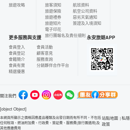
旅遊攻略
旅客須知
航班資料
旅遊保險
航空公司資料
旅遊禮券
惡劣天氣通知
旅遊短片
簽證及入境須知
電子印花
旅行團報名及責任細則
更多服務與支援
永安旅遊APP
會員登入
會員活動
會員登記
顧客意見
會籍簡介
服務查詢
會員有賞
分銷夥伴合作平台
精選優惠
關注我們
[object Object]
本網頁所顯示之價格因應產品種類及出發日期而有所不同，不包括
站點地圖
私隱
|
任何稅項、燃油附加費、行政費、簽証費、服務費(旅行團適用)及
政策
其他應繳費用