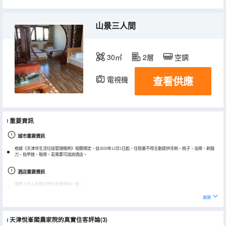
山景三人間
30㎡
2層
空調
查看供應
電視機
重要資訊
城市重要資訊
根據《天津市生活垃圾管理條例》相關規定，自2020年12月1日起，住宿業不得主動提供牙刷、梳子、浴擦、剃鬚
刀、指甲銼、鞋擦，若需要可諮詢酒店。
酒店重要資訊
實際入住人與預訂時信息需保持一致。
預訂時請提供所有入住人姓名，入住人姓名需與信用卡上的姓名一致。
展開
天津悅峯閣農家院的真實住客評論(3)