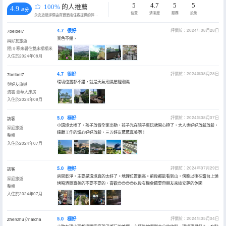
5
4.7
5
5
100%
的人推薦
4.9
/5分
位置
清潔度
服務
設施
永安旅遊評價由真實酒店住客提供的評價。
4.7
很好
評價於：2024年08月28日
7beibei7
景色不錯，
與好友旅遊
隱川·寒來暑往雙床榻榻米
入住於2024年08月
4.7
很好
評價於：2024年08月28日
7beibei7
環境位置都不錯，就是天氣潮濕屋裡潮濕
與好友旅遊
流雲·豪華大床房
入住於2024年08月
5.0
極好
評價於：2024年08月07日
訪客
小環境太棒了，孩子放假全家出動，孩子光在院子裏玩就開心極了，大人也好好放鬆放鬆，
家庭旅遊
遠離工作的煩心好好放鬆，三五好友聚聚真美啊！
整棟
入住於2024年07月
5.0
極好
評價於：2024年07月29日
訪客
房間乾淨，主要是環境真的太好了。地理位置很高。前後都能看到山，傍晚以後在露台上燒
家庭旅遊
烤喝酒簡直美的不要不要的，喜歡😍😍😍😍以後有機會還要帶朋友來這安靜的休閑
整棟
入住於2024年07月
5.0
極好
評價於：2024年05月04日
Zhenzhu🎈naicha