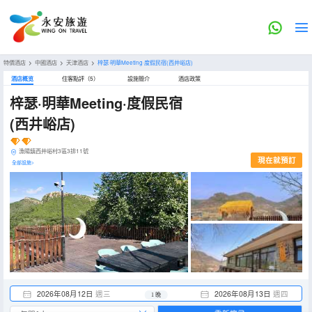
特價酒店
>
中國酒店
>
天津酒店
>
梓瑟·明華Meeting·度假民宿(西井峪店)
酒店概览
住客點評（5）
設施簡介
酒店政策
梓瑟·明華Meeting·度假民宿
(西井峪店)
漁陽鎮西井峪村3區3排11號
現在就預訂
全部設施>
2026年08月12日
週三
2026年08月13日
週四
1 晚