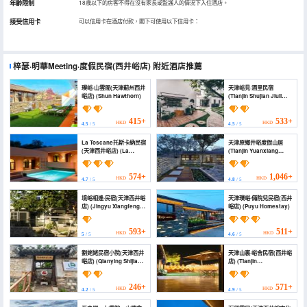
年齡限制
18歲以下的房客不得在沒有家長或監護人的情況下入住酒店。
接受信用卡
可以信用卡在酒店付款，閣下可使用以下信用卡：
梓瑟·明華Meeting·度假民宿(西井峪店)
附近酒店推薦
璞峪·山雲間(天津薊州西井
天津峪見·酒里民宿
峪店) (Shun Hawthorn)
(Tianjin Shujian Jiuli
Homestay)
415+
533+
HKD
HKD
4.5
/ 5
4.5
/ 5
La Toscane托斯卡納民宿
天津原鄉井峪度假山居
(天津西井峪店) (La
(Tianjin Yuanxiang
Toscane Tuscany
Jingyu Holiday
Homestay Tianjin
Mountain Residence)
Xijingxuan)
574+
1,046+
HKD
HKD
4.7
/ 5
4.8
/ 5
境峪相逢·民宿(天津西井峪
天津璞峪·倆院兒民宿(西井
店) (Jingyu Xiangfeng ·
峪店) (Puyu Homestay)
Homestay (Tianjin
Xijingyu))
593+
511+
HKD
HKD
5
/ 5
4.6
/ 5
劉姥姥民宿小院(天津西井
天津山裏·峪舍民宿(西井峪
峪店) (Qianying Shijia
店) (Tianjin
Homestay (Tianjin
Shanli·Yushe Homestay
Xijingxuan Branch))
(Xijing Hotel))
246+
571+
HKD
HKD
4.2
/ 5
4.9
/ 5