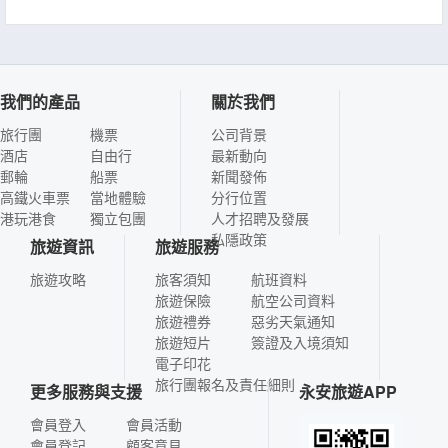
我們的產品
關於我們
旅行團
機票
公司背景
酒店
自由行
最新動向
郵輪
船票
新聞發佈
高鐵火車票
當地體驗
分行位置
港玩港食
獨立包團
人才招聘及發展
私隱政策
旅遊資訊
旅遊服務
旅遊攻略
旅客須知
航班資料
旅遊保險
航空公司資料
旅遊禮券
惡劣天氣通知
旅遊短片
簽證及入境須知
電子印花
旅行團報名及責任細則
更多服務與支援
永安旅遊APP
會員登入
會員活動
會員登記
顧客意見