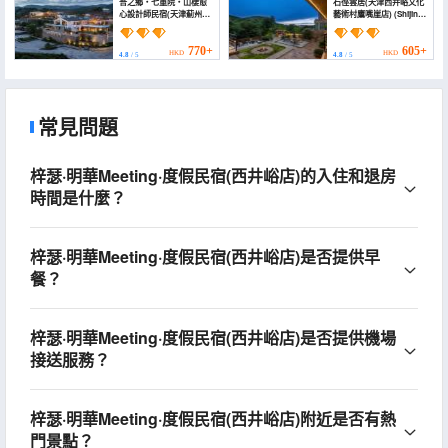
吾之鄉・七重院・山棲愈
石徑雲居(天津西井峪文化
心設計師民宿(天津薊州店)
藝術村鷹嘴崖店) (Shijing
(My Hometown
Yunju Hotel (Tianjin
Qizhongyuan Designer
Xijingyu))
B&B (Tianjin Jizhou
770+
605+
HKD
HKD
4.8
/ 5
4.8
/ 5
Branch))
常見問題
梓瑟·明華Meeting·度假民宿(西井峪店)的入住和退房
時間是什麼？
梓瑟·明華Meeting·度假民宿(西井峪店)是否提供早
餐？
梓瑟·明華Meeting·度假民宿(西井峪店)是否提供機場
接送服務？
梓瑟·明華Meeting·度假民宿(西井峪店)附近是否有熱
門景點？