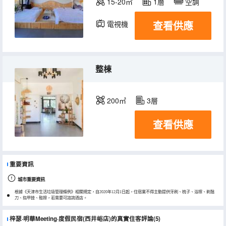
15-20㎡
1層
空調
查看供應
電視機
整棟
200㎡
3層
查看供應
重要資訊
城市重要資訊
根據《天津市生活垃圾管理條例》相關規定，自2020年12月1日起，住宿業不得主動提供牙刷、梳子、浴擦、剃鬚
刀、指甲銼、鞋擦，若需要可諮詢酒店。
梓瑟·明華Meeting·度假民宿(西井峪店)的真實住客評論(5)