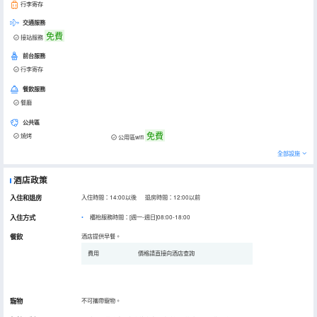
行李寄存
交通服務
免費
接站服務
前台服務
行李寄存
餐飲服務
餐廳
公共區
免費
燒烤
公用區wifi
全部設施
酒店政策
入住和退房
入住時間：14:00以後 退房時間：12:00以前
入住方式
櫃枱服務時間：[週一-週日]08:00-18:00
餐飲
酒店提供早餐。
費用
價格請直接向酒店查詢
寵物
不可攜帶寵物。