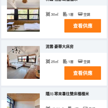
30㎡
1層
空調
查看供應
流雲·豪華大床房
25㎡
1層
空調
查看供應
隱川·寒來暑往雙床榻榻米