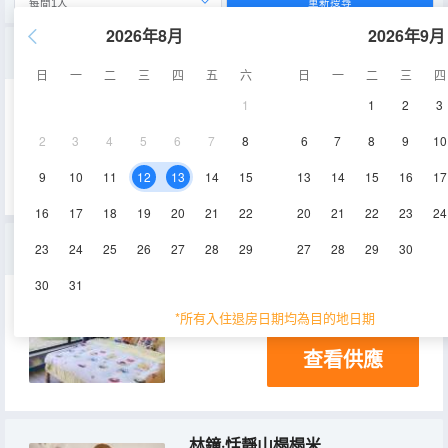
重新搜尋
2026年8月
2026年9月
歸心·輕奢原宿大床房
日
一
二
三
四
五
六
日
一
二
三
四
1
1
2
3
25㎡
1層
空調
2
3
4
5
6
7
8
6
7
8
9
10
查看供應
9
10
11
12
13
14
15
13
14
15
16
17
16
17
18
19
20
21
22
20
21
22
23
24
伴山·舒適大床房
23
24
25
26
27
28
29
27
28
29
30
30
31
15-20㎡
1層
空調
*所有入住退房日期均為目的地日期
查看供應
林鐘·恬靜山榻榻米