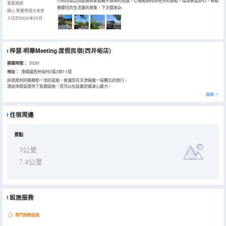
小院在環山而起適閤家庭親子遊玩的首選，心情能夠得到充分的放鬆，環境更是舒心，有點
家庭旅遊
像嚮往的生活裏的景象，下次還來👍
歸心·輕奢原宿大床房
入住於2024年05月
梓瑟·明華Meeting·度假民宿(西井峪店)
開業時間：
2020
地址：
漁陽鎮西井峪村3區3排11號
民宿周到的服務和一流的設施，會讓您在天津開展一段難忘的旅行。
酒店休閒區提供了各類設施，您可以在這裏舒緩身心壓力。
展開
住宿周邊
景點
3公里
7.4公里
設施服務
熱門服務設施