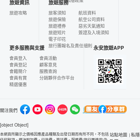
旅遊資訊
旅遊服務
旅遊攻略
旅客須知
航班資料
旅遊保險
航空公司資料
旅遊禮券
惡劣天氣通知
旅遊短片
簽證及入境須知
電子印花
旅行團報名及責任細則
更多服務與支援
永安旅遊APP
會員登入
會員活動
會員登記
顧客意見
會籍簡介
服務查詢
會員有賞
分銷夥伴合作平台
精選優惠
關注我們
[object Object]
本網頁所顯示之價格因應產品種類及出發日期而有所不同，不包括
站點地圖
私隱
|
任何稅項、燃油附加費、行政費、簽証費、服務費(旅行團適用)及