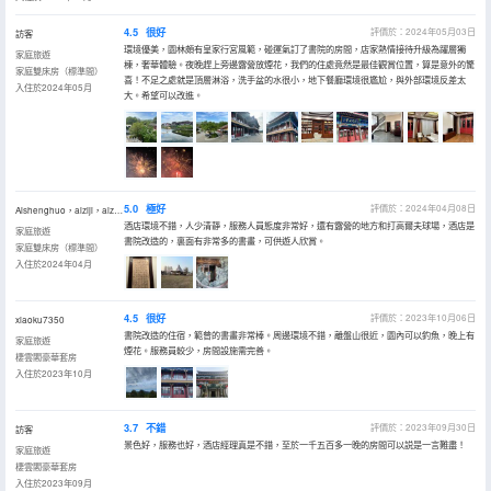
4.5
很好
評價於：2024年05月03日
訪客
環境優美，園林頗有皇家行宮風範，碰運氣訂了書院的房間，店家熱情接待升級為躍層獨
家庭旅遊
棟，奢華體驗。夜晚趕上旁邊露營放煙花，我們的住處竟然是最佳觀賞位置，算是意外的驚
家庭雙床房（標準間）
喜！不足之處就是頂層淋浴，洗手盆的水很小，地下餐廳環境很尷尬，與外部環境反差太
入住於2024年05月
大。希望可以改進。
5.0
極好
評價於：2024年04月08日
Aishenghuo，aiziji，aiziran
酒店環境不錯，人少清靜，服務人員態度非常好，還有露營的地方和打高爾夫球場，酒店是
家庭旅遊
書院改造的，裏面有非常多的書畫，可供遊人欣賞。
家庭雙床房（標準間）
入住於2024年04月
4.5
很好
評價於：2023年10月06日
xiaoku7350
書院改造的住宿，範曾的書畫非常棒。周邊環境不錯，離盤山很近，園內可以釣魚，晚上有
家庭旅遊
煙花。服務員較少，房間設施需完善。
棲雲閣豪華套房
入住於2023年10月
3.7
不錯
評價於：2023年09月30日
訪客
景色好，服務也好，酒店經理真是不錯，至於一千五百多一晚的房間可以説是一言難盡！
家庭旅遊
棲雲閣豪華套房
入住於2023年09月