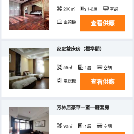
200㎡
1-2層
空調
查看供應
電視機
家庭雙床房（標準間）
55㎡
1層
空調
查看供應
電視機
芳林居豪華一室一廳套房
90㎡
1層
空調