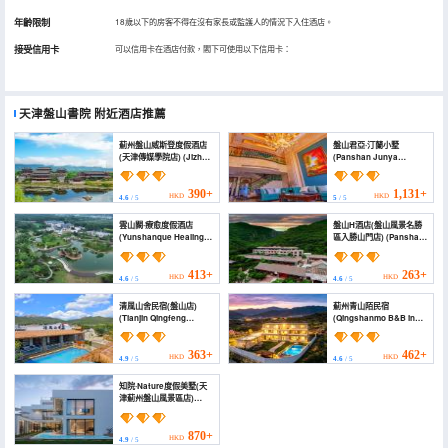
年齡限制
18歲以下的房客不得在沒有家長或監護人的情況下入住酒店。
接受信用卡
可以信用卡在酒店付款，閣下可使用以下信用卡：
天津盤山書院
附近酒店推薦
薊州盤山威斯登度假酒店
盤山君亞·汀蘭小墅
(天津傳媒學院店) (Jizhou
(Panshan Junya
Panshan Weisden
Tinglan Villa)
Resort Hotel (Tianjin
Media College))
390+
1,131+
HKD
HKD
4.6
/ 5
5
/ 5
雲山闕·療愈度假酒店
盤山H酒店(盤山風景名勝
(Yunshanque Healing
區入勝山門店) (Panshan
Resort Hotel)
H Hotel (Panshan
Scenic Area Cableway
Ticket Office))
413+
263+
HKD
HKD
4.6
/ 5
4.6
/ 5
清風山舍民宿(盤山店)
薊州青山陌民宿
(Tianjin Qingfeng
(Qingshanmo B&B in
Shanshe Boutique
Zhangzhou)
Homestay (Panshan
Branch))
363+
462+
HKD
HKD
4.9
/ 5
4.6
/ 5
知院·Nature度假美墅(天
津薊州盤山風景區店)
(ZHIHOUSE· Nature)
870+
HKD
4.9
/ 5