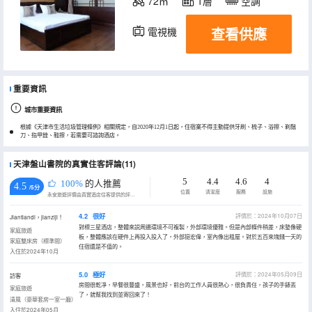
72㎡
1層
空調
查看供應
電視機
重要資訊
城市重要資訊
根據《天津市生活垃圾管理條例》相關規定，自2020年12月1日起，住宿業不得主動提供牙刷、梳子、浴擦、剃鬚
刀、指甲銼、鞋擦，若需要可諮詢酒店。
天津盤山書院的真實住客評論(11)
5
4.4
4.6
4
100%
的人推薦
4.5
/5分
位置
清潔度
服務
設施
永安旅遊評價由真實酒店住客提供的評價。
4.2
很好
評價於：2024年10月07日
Jiantiandi，jianziji！
對標三星酒店，整體來説周邊環境不可複製，外部環境優雅。但是內部條件稍差，床墊像硬
家庭旅遊
板，整體應該在硬件上再投入投入了，外部挺宏偉，室內像出租屋。對於五百來塊錢一天的
家庭雙床房（標準間）
住宿還是不值的。
入住於2024年10月
5.0
極好
評價於：2024年05月09日
訪客
房間很乾凈，早餐很豐盛，風景也好，前台的工作人員很熱心，很負責任，孩子的手錶丟
家庭旅遊
了，就幫我找到並寄回來了！
清風（豪華套房一室一廳）
入住於2024年05月