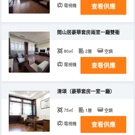
查看供應
電視機
閲山居豪華套房兩室一廳雙衞
80㎡
2層
空調
查看供應
電視機
清頌（豪華套房一室一廳）
75㎡
1層
空調
查看供應
電視機