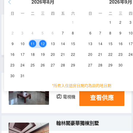
2026年8月
2026年9月
清菊（豪華套房一室一廳）
日
一
二
三
四
五
六
日
一
二
三
四
1
1
2
3
80㎡
1層
空調
2
3
4
5
6
7
8
6
7
8
9
10
查看供應
電視機
9
10
11
12
13
14
15
13
14
15
16
17
16
17
18
19
20
21
22
20
21
22
23
24
棲雲閣豪華套房
23
24
25
26
27
28
29
27
28
29
30
30
31
70㎡
3層
空調
*所有入住退房日期均為目的地日期
查看供應
電視機
翰林閣豪華獨棟別墅