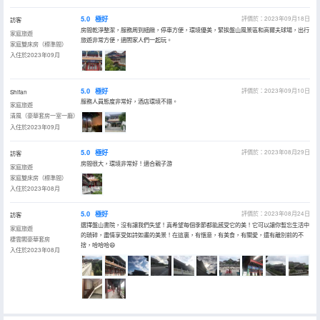
5.0
極好
評價於：2023年09月18日
訪客
房間乾淨整潔，服務周到細緻，停車方便，環境優美，緊挨盤山風景區和高爾夫球場，出行
家庭旅遊
旅遊非常方便，適閤家人們一起玩。
家庭雙床房（標準間）
入住於2023年09月
5.0
極好
評價於：2023年09月10日
Shifan
服務人員態度非常好，酒店環境不錯。
家庭旅遊
清風（豪華套房一室一廳）
入住於2023年09月
5.0
極好
評價於：2023年08月29日
訪客
房間很大，環境非常好！適合親子游
家庭旅遊
家庭雙床房（標準間）
入住於2023年08月
5.0
極好
評價於：2023年08月24日
訪客
選擇盤山書院，沒有讓我們失望！真希望每個季節都能感受它的美！它可以讓你暫忘生活中
家庭旅遊
的瑣碎，盡情享受如詩如畫的美景！在這裏，有愜意，有美食，有關愛，還有離別前的不
棲雲閣豪華套房
捨，哈哈哈😄
入住於2023年08月