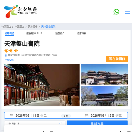
特價酒店
>
中國酒店
>
天津酒店
>
天津盤山書院
酒店概览
住客點評（11）
設施簡介
酒店政策
天津盤山書院
許家台鎮盤山高爾夫球場院內盤山書院內105室
現在就預訂
全部設施>
2026年08月11日
週二
2026年08月12日
週三
1 晚
重新搜尋