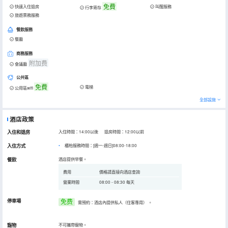
免費
快速入住退房
叫醒服務
行李寄存
旅遊票務服務
餐飲服務
餐廳
商務服務
附加费
會議廳
公共區
免費
電梯
公用區wifi
全部設施
酒店政策
入住和退房
入住時間：14:00以後 退房時間：12:00以前
入住方式
櫃枱服務時間：[週一-週日]08:00-18:00
餐飲
酒店提供早餐。
費用
價格請直接向酒店查詢
營業時間
08:00 - 08:30 每天
停車場
免费
需預約：酒店內提供私人（住客專用）
。
寵物
不可攜帶寵物。