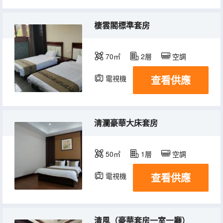
棲雲閣標準套房
70㎡
2層
空調
查看供應
電視機
清瀾豪華大床套房
50㎡
1層
空調
查看供應
電視機
清風（豪華套房一室一廳）