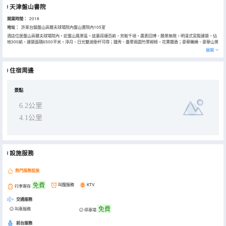
天津盤山書院
開業時間：
2018
地址：
許家台鎮盤山高爾夫球場院內盤山書院內105室
酒店位居盤山高爾夫球場院內。近盤山風景區。這裏荷塘百畝，芳昄千頃，廣袤回博，勝景無限。明清式宮殿建築，佔
地300畝，建築面積6500平米。淨月、日光雙湖垂杆可得；鍾秀、疊翠兩園竹翠柳綠，花果飄香；豪華獨棟、豪華山景
房、豪華大床房、私房餐廳、大小會議室一應俱全。
展開
住宿周邊
景點
6.2公里
4.1公里
設施服務
熱門服務設施
免費
叫醒服務
KTV
行李寄存
交通服務
免費
叫車服務
停車場
前台服務