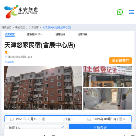
特價酒店
>
中國酒店
>
天津酒店
>
天津悠家民宿(會展中心店)
酒店概览
住客點評（0）
設施簡介
酒店政策
天津悠家民宿(會展中心店)
津沽公路金旭裏6-201
現在就預訂
全部設施>
2026年08月12日
週三
2026年08月13日
週四
1 晚
重新搜尋