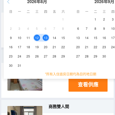
2026年8月
2026年9月
優享三人間（公衞）
日
一
二
三
四
五
六
日
一
二
三
四
1
1
2
3
18-20㎡
2層
2
3
4
5
6
7
8
6
7
8
9
10
查看供應
9
10
11
12
13
14
15
13
14
15
16
17
16
17
18
19
20
21
22
20
21
22
23
24
温馨雙人間（公衞）
23
24
25
26
27
28
29
27
28
29
30
30
31
12-15㎡
2層
*所有入住退房日期均為目的地日期
查看供應
商務雙人間