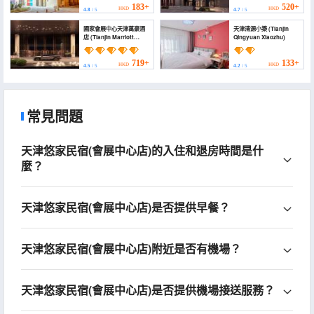
Xin Guojia Huizhan
and Exhibition Center)
183+
520+
HKD
HKD
4.8
/ 5
4.7
/ 5
Zhongxin))
國家會展中心天津萬豪酒
天津清源小築 (Tianjin
店 (Tianjin Marriott
Qingyuan Xiaozhu)
Hotel National
Convention and
Exhibition Center)
719+
133+
HKD
HKD
4.5
/ 5
4.2
/ 5
常見問題
天津悠家民宿(會展中心店)的入住和退房時間是什
麼？
天津悠家民宿(會展中心店)是否提供早餐？
天津悠家民宿(會展中心店)附近是否有機場？
天津悠家民宿(會展中心店)是否提供機場接送服務？