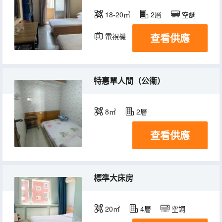
18-20㎡
2層
空調
查看供應
電視機
特惠單人間（公衞）
8㎡
2層
查看供應
標準大床房
20㎡
4層
空調