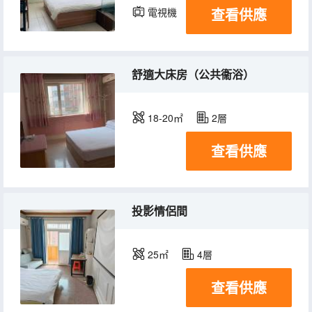
查看供應
電視機
舒適大床房（公共衞浴）
18-20㎡
2層
查看供應
投影情侶間
25㎡
4層
查看供應