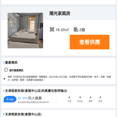
陽光家庭房
18-20㎡
2層
查看供應
重要資訊
城市重要資訊
根據《天津市生活垃圾管理條例》相關規定，自2020年12月1日起，住宿業不得主動提供牙刷、梳子、浴擦、剃鬚
刀、指甲銼、鞋擦，若需要可諮詢酒店。
天津悠家民宿(會展中心店)的真實住客評論(0)
4
4
4
4
0%
的人推薦
4
/5分
位置
清潔度
服務
設施
永安旅遊評價由真實酒店住客提供的評價。
天津悠家民宿(會展中心店)