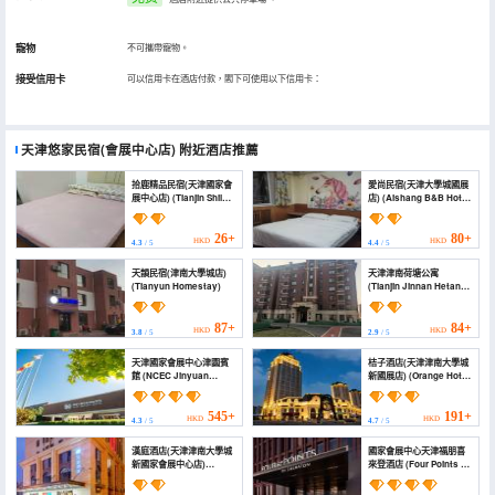
寵物
不可攜帶寵物。
接受信用卡
可以信用卡在酒店付款，閣下可使用以下信用卡：
天津悠家民宿(會展中心店)
附近酒店推薦
拾鹿精品民宿(天津國家會
愛尚民宿(天津大學城國展
展中心店) (Tianjin Shilu
店) (Aishang B&B Hotel
Boutique Apartment)
(Tianjin University Town
National Exhibition
Shop))
26+
80+
HKD
HKD
4.3
/ 5
4.4
/ 5
天韻民宿(津南大學城店)
天津津南荷塘公寓
(Tianyun Homestay)
(Tianjin Jinnan Hetang
Apartment)
87+
84+
HKD
HKD
3.8
/ 5
2.9
/ 5
天津國家會展中心津園賓
桔子酒店(天津津南大學城
館 (NCEC Jinyuan
新國展店) (Orange Hotel
Hotel)
(Tianjin Jinnan
University Town New
International Exhibition
545+
191+
HKD
HKD
4.3
/ 5
4.7
/ 5
Store))
漢庭酒店(天津津南大學城
國家會展中心天津福朋喜
新國家會展中心店)
來登酒店 (Four Points by
(HanTing Hotel (Tianjin
Sheraton, Tianjin
Jinnan University Town
National Convention