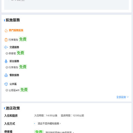
設施服務
熱門服務設施
免費
行李寄存
交通服務
免費
停車場
前台服務
免費
行李寄存
餐飲服務
公共區
免費
公用區wifi
全部設施
酒店政策
入住和退房
入住時間：14:00以後 退房時間：12:00以前
入住方式
酒店不提供櫃枱服務。
停車場
免费
酒店附近提供公共停車場
。