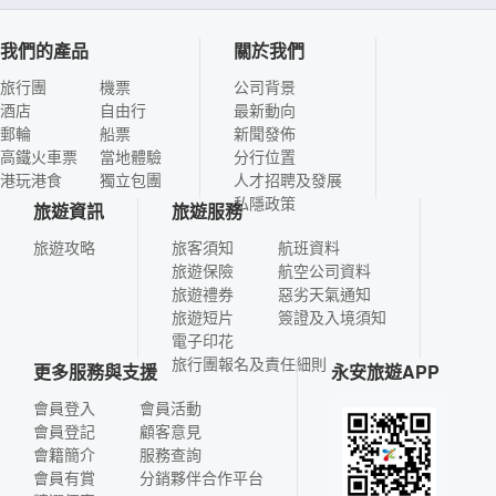
我們的產品
關於我們
旅行團
機票
公司背景
酒店
自由行
最新動向
郵輪
船票
新聞發佈
高鐵火車票
當地體驗
分行位置
港玩港食
獨立包團
人才招聘及發展
私隱政策
旅遊資訊
旅遊服務
旅遊攻略
旅客須知
航班資料
旅遊保險
航空公司資料
旅遊禮券
惡劣天氣通知
旅遊短片
簽證及入境須知
電子印花
旅行團報名及責任細則
更多服務與支援
永安旅遊APP
會員登入
會員活動
會員登記
顧客意見
會籍簡介
服務查詢
會員有賞
分銷夥伴合作平台