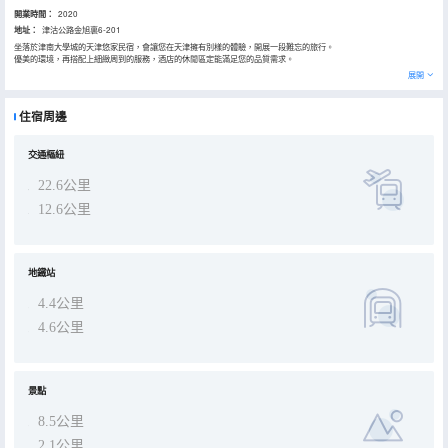
開業時間：
2020
地址：
津沽公路金旭裏6-201
坐落於津南大學城的天津悠家民宿，會讓您在天津擁有別樣的體驗，開展一段難忘的旅行。
優美的環境，再搭配上細緻周到的服務，酒店的休閒區定能滿足您的品質需求。
展開
住宿周邊
交通樞紐
22.6公里
12.6公里
地鐵站
4.4公里
4.6公里
景點
8.5公里
2.1公里