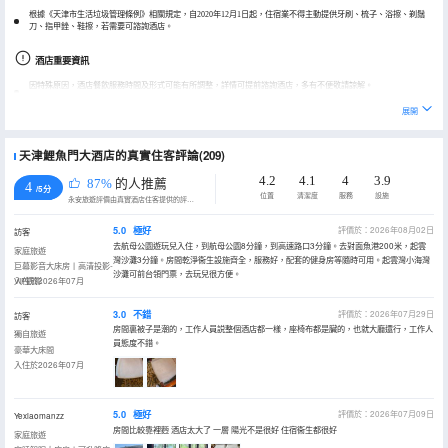
根據《天津市生活垃圾管理條例》相關規定，自2020年12月1日起，住宿業不得主動提供牙刷、梳子、浴擦、剃鬚
刀、指甲銼、鞋擦，若需要可諮詢酒店。
酒店重要資訊
因特殊原因，酒店餐飲服務時間及形式可能有所調整，詳情可提前諮詢酒店，多有不便敬請諒解。
展開
天津鯉魚門大酒店的真實住客評論(209)
4.2
4.1
4
3.9
87%
的人推薦
4
/5分
位置
清潔度
服務
設施
永安旅遊評價由真實酒店住客提供的評價。
5.0
極好
評價於：2026年08月02日
訪客
去航母公園遊玩兒入住，到航母公園8分鐘，到高速路口3分鐘。去對面魚港200米，起雲
家庭旅遊
灣沙灘3分鐘。房間乾淨衞生設施齊全，服務好，配套的健身房等隨時可用。起雲灣小海灣
巨幕影音大床房丨高清投影-
沙灘可前台領門票，去玩兒很方便。
VIP觀影
入住於2026年07月
3.0
不錯
評價於：2026年07月29日
訪客
房間裏被子是潮的，工作人員説整個酒店都一樣，座椅布都是臟的，也就大廳還行，工作人
獨自旅遊
員態度不錯。
豪華大床間
入住於2026年07月
5.0
極好
評價於：2026年07月09日
Yexiaomanzz
房間比較靠裡麪 酒店太大了 一層 陽光不是很好 住宿衞生都很好
家庭旅遊