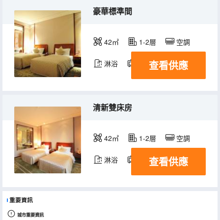
豪華標準間
42㎡
1-2層
空調
查看供應
淋浴
電視機
清新雙床房
42㎡
1-2層
空調
查看供應
淋浴
電視機
重要資訊
城市重要資訊