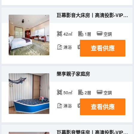
巨幕影音大床房丨高清投影-VIP觀影
42㎡
1層
空調
查看供應
淋浴
電視機
樂享親子家庭房
50㎡
2層
空調
查看供應
淋浴
電視機
巨幕影音雙床房丨高清投影-VIP觀影