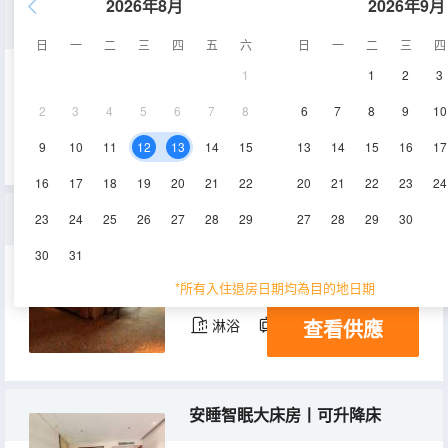
2026年8月
2026年9月
夢百合零壓大床房
日
一
二
三
四
五
六
日
一
二
三
四
1
1
2
3
42㎡
2層
空調
2
3
4
5
6
7
8
6
7
8
9
10
查看供應
淋浴
電視機
9
10
11
12
13
14
15
13
14
15
16
17
16
17
18
19
20
21
22
20
21
22
23
24
鯉魚門套房
23
24
25
26
27
28
29
27
28
29
30
30
31
174㎡
3層
空調
*所有入住退房日期均為目的地日期
查看供應
淋浴
電視機
安睡智眠大床房丨可升降床