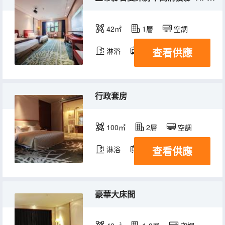
42㎡
1層
空調
查看供應
淋浴
電視機
行政套房
100㎡
2層
空調
查看供應
淋浴
電視機
豪華大床間