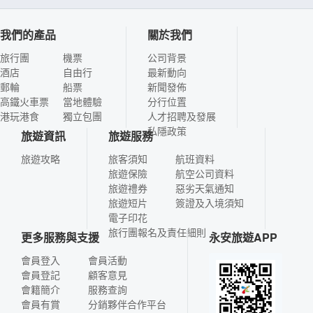
我們的產品
關於我們
旅行團
機票
公司背景
酒店
自由行
最新動向
郵輪
船票
新聞發佈
高鐵火車票
當地體驗
分行位置
港玩港食
獨立包團
人才招聘及發展
私隱政策
旅遊資訊
旅遊服務
旅遊攻略
旅客須知
航班資料
旅遊保險
航空公司資料
旅遊禮券
惡劣天氣通知
旅遊短片
簽證及入境須知
電子印花
旅行團報名及責任細則
更多服務與支援
永安旅遊APP
會員登入
會員活動
會員登記
顧客意見
會籍簡介
服務查詢
會員有賞
分銷夥伴合作平台