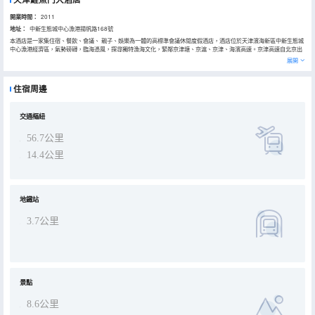
開業時間：
2011
地址：
中新生態城中心漁港揚帆路168號
本酒店是一家集住宿、餐飲、會議、 親子、娛樂為一體的高標準會議休閒度假酒店，酒店位於天津濱海新區中新生態城
中心漁港經濟區，氣勢磅礴，臨海憑風，探尋獨特漁海文化，緊鄰京津塘、京滬、京津、海濱高速。京津高速自北京出
發全程2小時可達，擁有特大停車場。酒店周邊度假休閒設施完善，出酒店1分鐘可到海邊，即可享受包船、拼船出海
展開
遊，體驗漁民生活；從酒店出發，2分鐘可達起雲灣運動沙灘、卡爾牧場蟹貝灘，8分鐘直達天津濱海航母主題公園，25
分鐘可達天津野生動物園、方特歡樂世界，酒店與周邊旅遊景點形成獨特海濱度假旅遊圈。酒店地處濱海新區生態濕
地，是全球遷徙鳥必經之地，酒店與濱海新區鳥類保護協會不定期組織公益觀鳥活動，宣傳愛鳥護鳥，保護生態的理
住宿周邊
念。
交通樞紐
56.7公里
14.4公里
地鐵站
3.7公里
景點
8.6公里