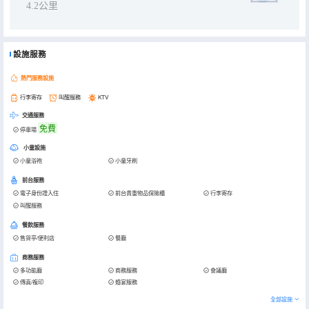
4.2公里
設施服務
熱門服務設施
行李寄存
叫醒服務
KTV
交通服務
免費
停車場
小童設施
小童浴袍
小童牙刷
前台服務
電子身份證入住
前台貴重物品保險櫃
行李寄存
叫醒服務
餐飲服務
售貨亭/便利店
餐廳
商務服務
多功能廳
商務服務
會議廳
傳真/複印
婚宴服務
全部設施