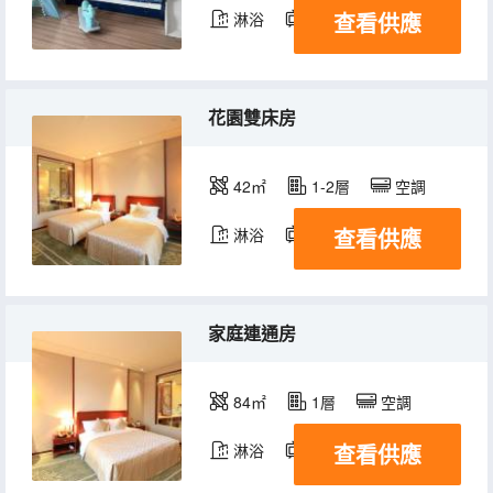
查看供應
淋浴
電視機
花園雙床房
42㎡
1-2層
空調
查看供應
淋浴
電視機
家庭連通房
84㎡
1層
空調
查看供應
淋浴
電視機