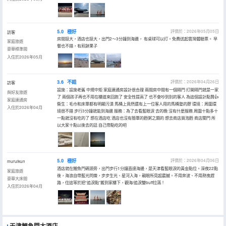
5.0
極好
評價於：2026年05月05日
訪客
房間挺大，酒店也挺大，出門2～3分鐘到海邊， 有桌球可以打。免費送起雲灣體驗票。 早
家庭旅遊
餐也不錯，有煎餅果子
豪華標準間
入住於2026年05月
3.6
不錯
評價於：2026年04月26日
訪客
設施：設施老舊 中規中矩 家庭連通房設計很合理 兩間房中間有一個隔門 打開隔門就是一家
與好友旅遊
了 兩個孩子再也不用在樓道來回跑了 安全性提高了 也不會吵到別的客人 為這個設計點贊👍
家庭連通房
衞生：毛巾和床單都有明顯污漬 馬桶上竟然還有上一位客人用的馬桶墊的膠 環境：周圍環
入住於2026年04月
境很不錯 步行3分鐘就能到海邊 服務：為了去看藍眼淚 去的晚 沒有什麼服務 周圍十點多十
一點就沒有吃的了 想在酒店吃 酒店也沒有簡單的麪粥之類的 想去商店買泡麪 商店關門 所
以大家十點以後去的話 自己帶點吃的吧
5.0
極好
評價於：2026年04月06日
muruikun
酒店就在鯉魚門碼頭旁，出門步行1分鐘直達海邊，是天津看藍眼淚的黃金點位。深夜22點
家庭旅遊
後，海浪自帶藍光閃爍，步步生光、星河入海，親眼所見超震撼。不用奔波、不用熬夜趕
豪華大床間
路，住這等於把“追淚點”搬到家樓下，觀海/追淚雙buff拉滿！
入住於2026年04月
天津鯉魚門大酒店