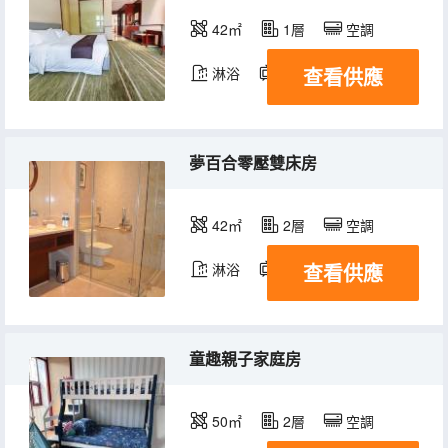
42㎡
1層
空調
查看供應
淋浴
電視機
夢百合零壓雙床房
42㎡
2層
空調
查看供應
淋浴
電視機
童趣親子家庭房
50㎡
2層
空調