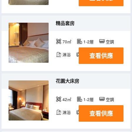
精品套房
70㎡
1-2層
空調
查看供應
淋浴
電視機
花園大床房
42㎡
1-2層
空調
查看供應
淋浴
電視機