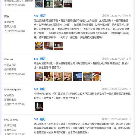
安睡智眠大床房丨可升降床
入住於2026年06月
4.0
很好
評價於：2026年07月01日
訪客
酒店設施和環境都不錯，衞生和服務還都存在很大上升空間，尤其是服務！一個四星級酒
家庭旅遊
店，每天衹供給4瓶飲用水（冰露），如需要得自費購買（2元一瓶冰露）酒店電話沒人接
豪華大床間
聽，規定12點退房，11點多就打不開房門了，到前台更新後還是打不開，第二次更新後才
入住於2026年06月
進了房間，一個70多歲的長者就這樣在酒店內來來回回跑了近半小時。（房間與前台距離
遠）還有餐飲等就不一一列舉了，總之是一次很糟糕的住宿體驗！
5.0
極好
評價於：2026年05月18日
titianxie
看藍眼淚臨時預訂，房源還是很充足的 地理位置很好，看藍眼淚很方便 房間寬敞，設備齊
與好友旅遊
全，衞生乾淨 早餐還可以
豪華標準間
入住於2026年04月
5.0
極好
評價於：2026年05月07日
Diyicichuquwan
中間空間比較大，衞生還好就是房間味兒比較大但是服務員給我換了一間房感覺還是服務比
家庭旅遊
較好的。是太貴了，太貴了太貴了太貴了。
豪華標準間
入住於2026年05月
5.0
極好
評價於：2026年05月06日
blue so blue
酒店很乾凈，廁所裏沒有異味，房間很安靜，是本次行程中睡得最好的一晚，酒店內有桌球
與好友旅遊
和乒乓球等康樂設施，都是免費的。周邊有鯉魚門古鎮和世貿起雲灣沙灘，遠一點有泰達航
豪華大床間
母主題樂園、國家海洋博物館，適合帶小朋友度假。
入住於2026年05月