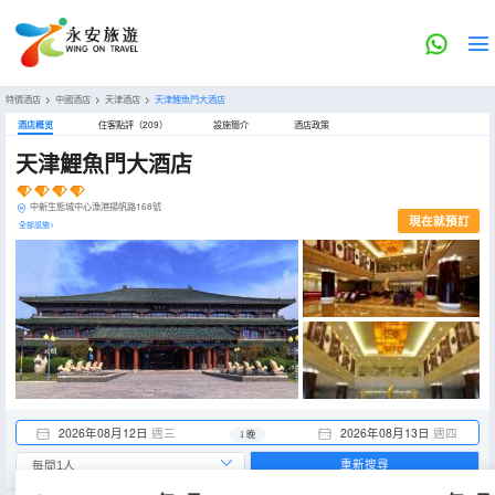
特價酒店
>
中國酒店
>
天津酒店
>
天津鯉魚門大酒店
酒店概览
住客點評（209）
設施簡介
酒店政策
天津鯉魚門大酒店
中新生態城中心漁港揚帆路168號
現在就預訂
全部設施>
2026年08月12日
週三
2026年08月13日
週四
1 晚
重新搜尋