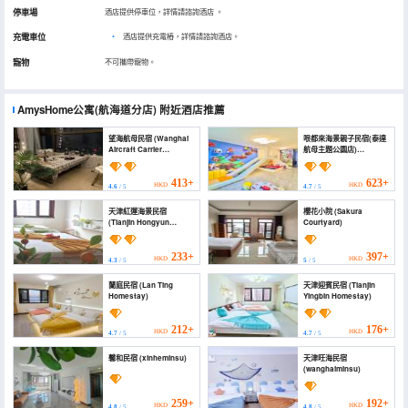
停車場
酒店提供停車位，詳情請諮詢酒店
。
充電車位
•
酒店提供充電樁，詳情請諮詢酒店。
寵物
不可攜帶寵物。
AmysHome公寓(航海道分店)
附近酒店推薦
望海航母民宿 (Wanghai
哏都來海景親子民宿(泰達
Aircraft Carrier
航母主題公園店)
Homestay)
(Gendulai Seaview
Family Homestay (Teda
Aircraft Carrier Theme
413+
623+
HKD
HKD
4.6
/ 5
4.7
/ 5
Park))
天津紅運海景民宿
櫻花小院 (Sakura
(Tianjin Hongyun
Courtyard)
Scenic Apartment)
233+
397+
HKD
HKD
4.3
/ 5
5
/ 5
蘭庭民宿 (Lan Ting
天津迎賓民宿 (Tianjin
Homestay)
Yingbin Homestay)
212+
176+
HKD
HKD
4.7
/ 5
4.7
/ 5
馨和民宿 (xinheminsu)
天津旺海民宿
(wanghaiminsu)
259+
192+
HKD
HKD
4.8
/ 5
4.8
/ 5