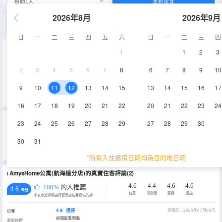
重新搜尋
2026年8月
2026年9月
海景一室二床房
日
一
二
三
四
五
六
日
一
二
三
四
1
1
2
3
51㎡
1-20層
空調
2
3
4
5
6
7
8
6
7
8
9
10
查看供應
電視機
冰箱
9
10
11
12
13
14
15
13
14
15
16
17
16
17
18
19
20
21
22
20
21
22
23
24
重要資訊
23
24
25
26
27
28
29
27
28
29
30
城市重要資訊
30
31
根據《天津市生活垃圾管理條例》相關規定，自2020年12月1日起，住宿業不得主動提供牙刷、梳子、浴擦、剃鬚
刀、指甲銼、鞋擦，若需要可諮詢酒店。
*所有入住退房日期均為目的地日期
AmysHome公寓(航海道分店)的真實住客評論(2)
4.6
4.4
4.6
4.6
100%
的人推薦
4.6
/5分
位置
清潔度
服務
設施
永安旅遊評價由真實酒店住客提供的評價。
4.8
很好
評價於：2025年07月06日
訪客
房間能看到海
家庭旅遊