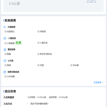
6.8公里
設施服務
交通服務
充電車位
停車場
小童設施
免費
小童玩具
小童樂園
餐飲服務
餐廳
售貨亭/便利店
公共區
電梯
花園
淨水機
娛樂活動設施
公共海灘
全部設施
酒店政策
入住和退房
入住時間：14:00以後 退房時間：12:00以前
入住方式
酒店不提供櫃枱服務。