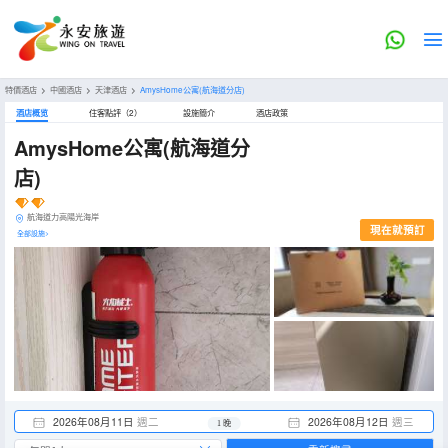
特價酒店
>
中國酒店
>
天津酒店
>
AmysHome公寓(航海道分店)
酒店概览
住客點評（2）
設施簡介
酒店政策
AmysHome公寓(航海道分
店)
航海道力高陽光海岸
現在就預訂
全部設施>
2026年08月11日
週二
2026年08月12日
週三
1 晚