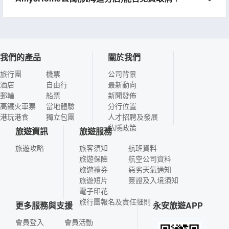
我們的產品
關於我們
旅行團
機票
公司背景
酒店
自由行
最新動向
郵輪
船票
新聞發佈
高鐵火車票
當地體驗
分行位置
港玩港食
獨立包團
人才招聘及發展
私隱政策
旅遊資訊
旅遊服務
旅遊攻略
旅客須知
航班資料
旅遊保險
航空公司資料
旅遊禮券
惡劣天氣通知
旅遊短片
簽證及入境須知
電子印花
旅行團報名及責任細則
更多服務與支援
永安旅遊APP
會員登入
會員活動