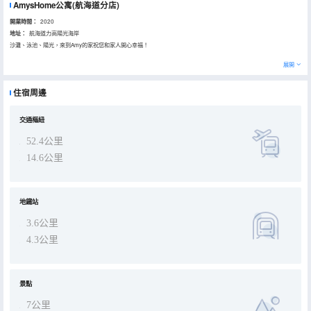
AmysHome公寓(航海道分店)
開業時間：
2020
地址：
航海道力高陽光海岸
沙灘、泳池、陽光，來到Amy的家祝您和家人開心幸福！
展開
住宿周邊
交通樞紐
52.4公里
14.6公里
地鐵站
3.6公里
4.3公里
景點
7公里