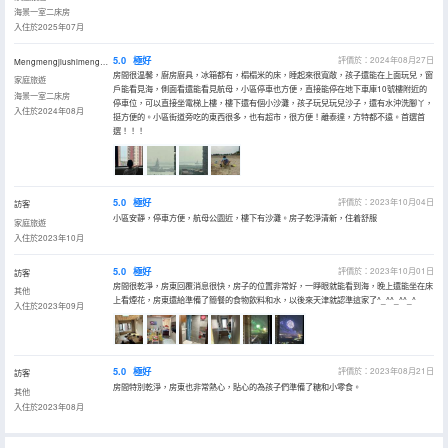
海景一室二床房
入住於2025年07月
5.0
極好
評價於：2024年08月27日
Mengmengjiushimengmengya
房間很温馨，廚房廚具，冰箱都有，榻榻米的床，睡起來很寬敞，孩子還能在上面玩兒，窗
家庭旅遊
戶能看見海，側面看還能看見航母，小區停車也方便，直接能停在地下車庫10號樓附近的
海景一室二床房
停車位，可以直接坐電梯上樓，樓下還有個小沙灘，孩子玩兒玩兒沙子，還有水沖洗腳丫，
入住於2024年08月
挺方便的。小區街道旁吃的東西很多，也有超市，很方便！離泰達，方特都不遠。首選首
選！！！
5.0
極好
評價於：2023年10月04日
訪客
小區安靜，停車方便，航母公園近，樓下有沙灘。房子乾淨清新，住着舒服
家庭旅遊
入住於2023年10月
5.0
極好
評價於：2023年10月01日
訪客
房間很乾凈，房東回覆消息很快，房子的位置非常好，一睜眼就能看到海，晚上還能坐在床
其他
上看煙花，房東還給準備了簡餐的食物飲料和水，以後來天津就認準這家了^_^^_^^_^
入住於2023年09月
5.0
極好
評價於：2023年08月21日
訪客
房間特別乾淨，房東也非常熱心，貼心的為孩子們準備了糖和小零食。
其他
入住於2023年08月