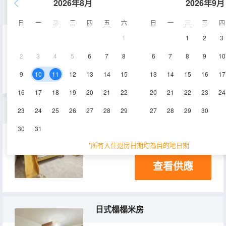
2026年8月
2026年9月
三人間
日
一
二
三
四
五
六
日
一
二
三
四
1
1
2
3
16-18㎡
2層
2
3
4
5
6
7
8
6
7
8
9
10
查看供應
9
10
11
12
13
14
15
13
14
15
16
17
16
17
18
19
20
21
22
20
21
22
23
24
親子間
23
24
25
26
27
28
29
27
28
29
30
30
31
16.5㎡
2層
*所有入住退房日期均為目的地日期
查看供應
日式榻榻米房