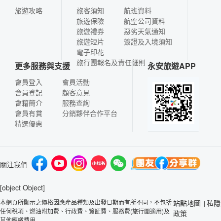
旅遊攻略
旅客須知
航班資料
旅遊保險
航空公司資料
旅遊禮券
惡劣天氣通知
旅遊短片
簽證及入境須知
電子印花
旅行團報名及責任細則
更多服務與支援
永安旅遊APP
會員登入
會員活動
會員登記
顧客意見
會籍簡介
服務查詢
會員有賞
分銷夥伴合作平台
精選優惠
關注我們
[object Object]
本網頁所顯示之價格因應產品種類及出發日期而有所不同，不包括
站點地圖
私隱
|
任何稅項、燃油附加費、行政費、簽証費、服務費(旅行團適用)及
政策
其他應繳費用