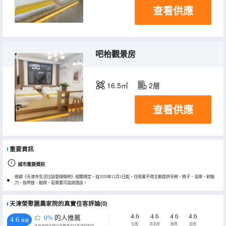
查看供應
吧枱觀景房
16.5㎡
2層
查看供應
重要資訊
城市重要資訊
根據《天津市生活垃圾管理條例》相關規定，自2020年12月1日起，住宿業不得主動提供牙刷、梳子、浴擦、剃鬚
刀、指甲銼、鞋擦，若需要可諮詢酒店。
天津榮聚園農家院的真實住客評論(0)
4.6
4.6
4.6
4.6
0%
的人推薦
4.6
/5分
位置
清潔度
服務
設施
永安旅遊評價由真實酒店住客提供的評價。