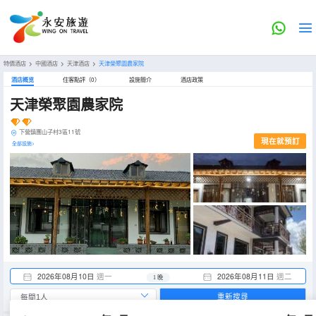
特價酒店
>
中國酒店
>
天津酒店
>
天津榮聚園農家院
酒店概览
住客點評（0）
設施簡介
酒店政策
天津榮聚園農家院
下營鎮團山子村3區11號
現在就預訂
全部設施>
2026年08月10日
週一
2026年08月11日
週二
1 晚
重新搜尋