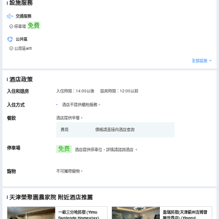
設施服務
交通服務
免費
停車場
公共區
公用區wifi
全部設施
酒店政策
入住和退房
入住時間：14:00以後 退房時間：12:00以前
入住方式
酒店不提供櫃枱服務。
餐飲
酒店提供早餐。
費用
價格請直接向酒店查詢
停車場
免费
酒店提供停車位，詳情請諮詢酒店
。
寵物
不可攜帶寵物。
天津榮聚園農家院
附近酒店推薦
一畝三分地民宿 (Yimu
盈瑞民宿(天津薊州吉姆冒
Sanfende Homestay)
險世界店) (Yingrui