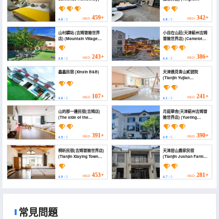
Homestay)
459+
342+
HKD
HKD
4.6
/ 5
4.8
/ 5
山村驛站 (吉姆冒險世界
小自在山莊(天津薊州吉姆
店) (Mountain Village
冒險世界店) (Camelot
Inn (Jim Adventure
Hotel)
World))
243+
386+
HKD
HKD
4.8
/ 5
4.4
/ 5
鑫鑫民宿 (Xinxin B&B)
天津遇見青山貳號院
(Tianjin Yujian
Qingshan No. 2 Yard)
107+
241+
HKD
HKD
4.6
/ 5
4.1
/ 5
山的那一邊民宿(吉姆店)
月庭華舍(天津薊州吉姆冒
(The side of the
險世界店) (Yueting
mountain homestay
Huashe (Tianjin Jizhou
(Jim))
Jim Adventure World))
391+
390+
HKD
HKD
4.9
/ 5
4.9
/ 5
桐昕民宿(吉姆冒險世界店)
天津居山農家民宿
(Tianjin Xiaying Town
(Tianjin Jushan Farm
Tuanshanzi Village)
Homestay)
453+
281+
HKD
HKD
4.9
/ 5
4.7
/ 5
常見問題