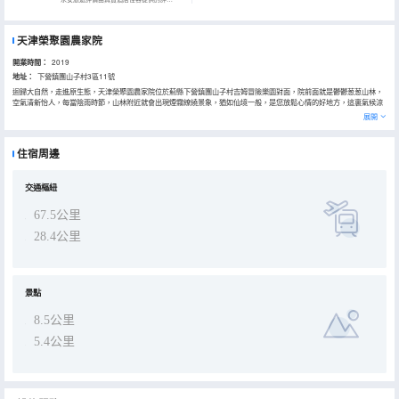
天津榮聚園農家院
開業時間：
2019
地址：
下營鎮團山子村3區11號
迴歸大自然，走進原生態，天津榮聚園農家院位於薊縣下營鎮團山子村吉姆冒險樂園對面，院前面就是鬱鬱葱葱山林，
空氣清新怡人，每當陰雨時節，山林附近就會出現煙霧繚繞景象，猶如仙境一般，是您放鬆心情的好地方，這裏氣候涼
爽，非常適合避暑，小院對面是吉姆冒險樂園，還有騎馬騎駱駝，隔壁是卡丁車，後山上還有真人cs，非常刺激 ，本小
展開
院距離景區10公里內的還有，黃崖關長城，八仙山，梨木台，九山頂，石龍峽，白蛇谷等十幾個景區。農家院設施齊
全，推出的特色餐有：鐵鍋燉大魚，小雞燉蘑菇，燉豬蹄，小燉肉，烤全羊等。燒烤等 ，小院乾淨整潔，服務熱情 ，歡
迎您的到來，吃點正宗農家飯讓你開開心心的度過一個難忘的旅行,交通方便，走津圍二線直達我家小院，停車場。
住宿周邊
交通樞紐
67.5公里
28.4公里
景點
8.5公里
5.4公里