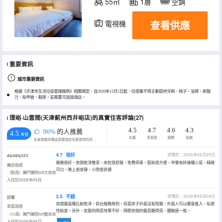
55㎡
1層
空調
查看供應
電視機
重要資訊
城市重要資訊
根據《天津市生活垃圾管理條例》相關規定，自2020年12月1日起，住宿業不得主動提供牙刷、梳子、浴擦、剃鬚
刀、指甲銼、鞋擦，若需要可諮詢酒店。
璞峪·山雲間(天津薊州西井峪店)的真實住客評論(27)
4.5
4.7
4.6
4.3
96%
的人推薦
4.5
/5分
位置
清潔度
服務
設施
永安旅遊評價由真實酒店住客提供的評價。
4.7
很好
評價於：2026年05月25日
davidlq323
服務很好，房間乾淨整潔，床枕很舒服，免費停車，逛街很方便，早餐有好幾種小菜，精緻
獨自旅遊
可口，晚上很安靜，小院很舒適
（穀雨）獨門獨院loft大床房
入住於2026年05月
3.5
不錯
評價於：2026年05月08日
訪客
房間裏設備比較乾淨，前台服務周到。但是房子外面沒有院牆，外面人可以隨意進入，私密
家庭旅遊
性較差。另外，房屋的隔音效果不好，隔壁房間的聲音聽得見，體驗感一般。
（小滿）獨門獨院loft雙床房
入住於2026年05月