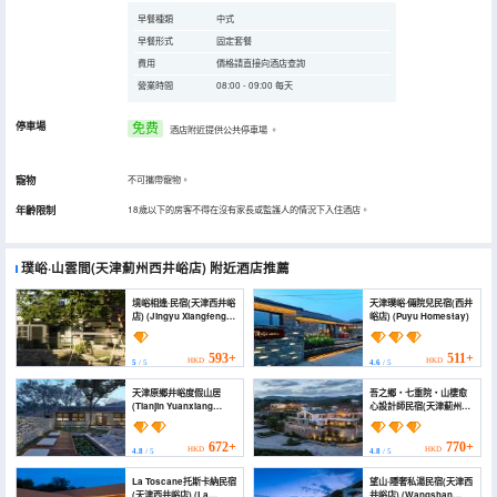
早餐種類
中式
早餐形式
固定套餐
費用
價格請直接向酒店查詢
營業時間
08:00 - 09:00 每天
停車場
免费
酒店附近提供公共停車場
。
寵物
不可攜帶寵物。
年齡限制
18歲以下的房客不得在沒有家長或監護人的情況下入住酒店。
璞峪·山雲間(天津薊州西井峪店)
附近酒店推薦
境峪相逢·民宿(天津西井峪
天津璞峪·倆院兒民宿(西井
店) (Jingyu Xiangfeng ·
峪店) (Puyu Homestay)
Homestay (Tianjin
Xijingyu))
593+
511+
HKD
HKD
5
/ 5
4.6
/ 5
天津原鄉井峪度假山居
吾之鄉・七重院・山棲愈
(Tianjin Yuanxiang
心設計師民宿(天津薊州店)
Jingyu Holiday
(My Hometown
Mountain Residence)
Qizhongyuan Designer
B&B (Tianjin Jizhou
672+
770+
HKD
HKD
4.8
/ 5
4.8
/ 5
Branch))
La Toscane托斯卡納民宿
望山·隱奢私湯民宿(天津西
(天津西井峪店) (La
井峪店) (Wangshan