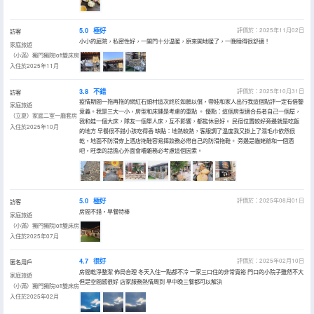
5.0
極好
評價於：2025年11月02日
訪客
小小的庭院，私密性好，一開門十分温暖，原來開地暖了，一晚睡得很舒適！
家庭旅遊
（小滿）獨門獨院loft雙床房
入住於2025年11月
3.8
不錯
評價於：2025年10月31日
訪客
疫情期間一拖再拖的網紅石頭村這次終於如願以償，帶娃和家人出行我這個點評一定有借鑒
家庭旅遊
意義。我是三大一小，房型和床鋪是考慮的重點 。 優點：這個房型適合長者自己一個屋，
（立夏）家庭二室一廳套房
我和娃一個大床，隊友一個單人床，互不影響，都能休息好。 民宿位置較好旁邊就是吃飯
入住於2025年10月
的地方 早餐很不錯小孩吃得香 缺點：地熱較熱，客服調了温度我又掛上了濕毛巾依然很
乾，地面不防滑穿上酒店拖鞋容易摔跤務必帶自己的防滑拖鞋。 旁邊是貓姥爺和一個酒
吧，旺季的話擔心外面會嘈雜務必考慮這個因素。
5.0
極好
評價於：2025年08月01日
訪客
房間不錯，早餐特棒
家庭旅遊
（小滿）獨門獨院loft雙床房
入住於2025年07月
4.7
很好
評價於：2025年02月10日
匿名用戶
房間乾淨整潔 佈局合理 冬天入住一點都不冷 一家三口住的非常寬裕 門口的小院子雖然不大
家庭旅遊
但是空間感很好 店家服務熱情周到 早中晚三餐都可以解決
（小滿）獨門獨院loft雙床房
入住於2025年02月