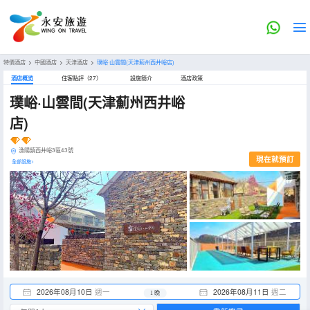
特價酒店
>
中國酒店
>
天津酒店
>
璞峪·山雲間(天津薊州西井峪店)
酒店概览
住客點評（27）
設施簡介
酒店政策
璞峪·山雲間(天津薊州西井峪
店)
漁陽鎮西井峪3區43號
現在就預訂
全部設施>
2026年08月10日
週一
2026年08月11日
週二
1 晚