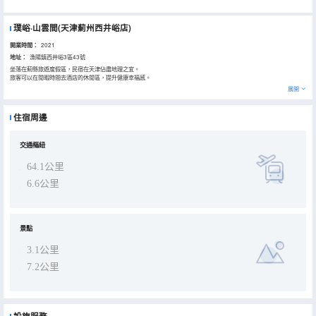
璞峪·山雲間(天津薊州西井峪店)
開業時間：
2021
地址：
漁陽鎮西井峪3區43號
坐落在薊縣旅遊度假區，民宿在天津佔盡地理之宜。
旅客可以在閒暇時間去酒店的休閒區，提升健康幸福感。
展開
住宿周邊
交通樞紐
64.1公里
6.6公里
景點
3.1公里
7.2公里