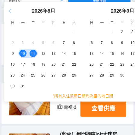
重新搜尋
2026年8月
2026年9月
（立秋）家庭一室一廳套房
日
一
二
三
四
五
六
日
一
二
三
四
1
1
2
3
39㎡
1層
空調
2
3
4
5
6
7
8
6
7
8
9
10
查看供應
電視機
9
10
11
12
13
14
15
13
14
15
16
17
16
17
18
19
20
21
22
20
21
22
23
24
（小滿）獨門獨院loft雙床房
23
24
25
26
27
28
29
27
28
29
30
30
31
50㎡
1層
空調
*所有入住退房日期均為目的地日期
查看供應
電視機
（穀雨）獨門獨院loft大床房