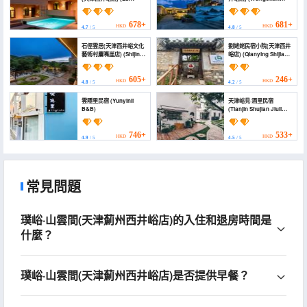
Toscane Tuscany
Private Tang Homestay
Homestay Tianjin
(Tianjin Xijingyu
Xijingxuan)
Branch))
678+
681+
HKD
HKD
4.7
/ 5
4.8
/ 5
石徑雲居(天津西井峪文化
劉姥姥民宿小院(天津西井
藝術村鷹嘴崖店) (Shijing
峪店) (Qianying Shijia
Yunju Hotel (Tianjin
Homestay (Tianjin
Xijingyu))
Xijingxuan Branch))
605+
246+
HKD
HKD
4.8
/ 5
4.2
/ 5
雲隱里民宿 (Yunyinli
天津峪見·酒里民宿
B&B)
(Tianjin Shujian Jiuli
Homestay)
746+
533+
HKD
HKD
4.9
/ 5
4.5
/ 5
常見問題
璞峪·山雲間(天津薊州西井峪店)的入住和退房時間是
什麼？
璞峪·山雲間(天津薊州西井峪店)是否提供早餐？