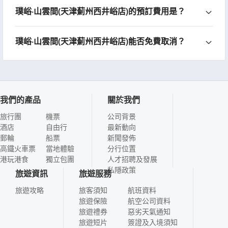
璞峪·山雲間(天津薊州西井峪店)的預訂費用是？
璞峪·山雲間(天津薊州西井峪店)能否免費取消？
我們的產品
關於我們
旅行團
機票
公司背景
酒店
自由行
最新動向
郵輪
船票
新聞發佈
高鐵火車票
當地體驗
分行位置
港玩港食
獨立包團
人才招聘及發展
私隱政策
旅遊資訊
旅遊服務
旅遊攻略
旅客須知
航班資料
旅遊保險
航空公司資料
旅遊禮券
惡劣天氣通知
旅遊短片
簽證及入境須知