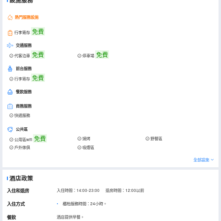
設施服務
熱門服務設施
免費
行李寄存
交通服務
免費
免費
代客泊車
停車場
前台服務
免費
行李寄存
餐飲服務
商務服務
快遞服務
公共區
免費
燒烤
野餐區
公用區wifi
戶外傢俱
吸煙區
全部設施
酒店政策
入住和退房
入住時間：14:00-23:00 退房時間：12:00以前
入住方式
櫃枱服務時間：24小時。
餐飲
酒店提供早餐。