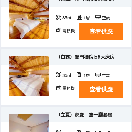
35㎡
1層
空調
查看供應
電視機
（白露）獨門獨院loft大床房
35㎡
1層
空調
查看供應
電視機
（立夏）家庭二室一廳套房