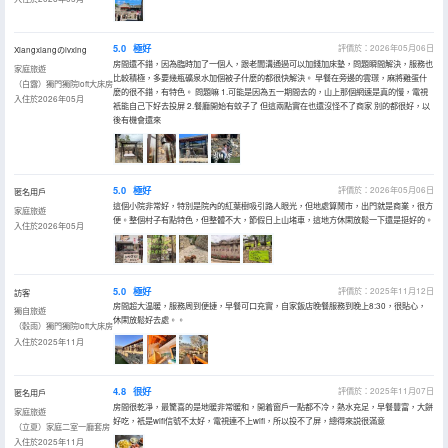
5.0
極好
評價於：2026年05月06日
Xiangxiangのlvxing
房間還不錯，因為臨時加了一個人，跟老闆溝通過可以加錢加床墊，問題瞬間解決，服務也
家庭旅遊
比較積極，多要幾瓶礦泉水加個被子什麼的都很快解決。 早餐在旁邊的雲璟，麻將雞蛋什
（白露）獨門獨院loft大床房
麼的很不錯，有特色。 問題嘛 1.可能是因為五一期間去的，山上那個網速是真的慢，電視
入住於2026年05月
衹能自己下好去投屏 2.餐廳開始有蚊子了 但這兩點實在也還沒怪不了商家 別的都很好，以
後有機會還來
5.0
極好
評價於：2026年05月06日
匿名用戶
這個小院非常好，特別是院內的紅葉樹吸引路人眼光，但地處算鬧市，出門就是商業，很方
家庭旅遊
便。整個村子有點特色，但整體不大，節假日上山堵車，這地方休閑放鬆一下還是挺好的。
入住於2026年05月
5.0
極好
評價於：2025年11月12日
訪客
房間超大温暖，服務周到便捷，早餐可口充實，自家飯店晚餐服務到晚上8:30，很貼心，
獨自旅遊
休閑放鬆好去處。。
（穀雨）獨門獨院loft大床房
入住於2025年11月
4.8
很好
評價於：2025年11月07日
匿名用戶
房間很乾凈，最驚喜的是地暖非常暖和，開着窗戶一點都不冷，熱水充足，早餐豐富，大餅
家庭旅遊
好吃，衹是wifi信號不太好，電視連不上wifi，所以投不了屏，總得來説很滿意
（立夏）家庭二室一廳套房
入住於2025年11月