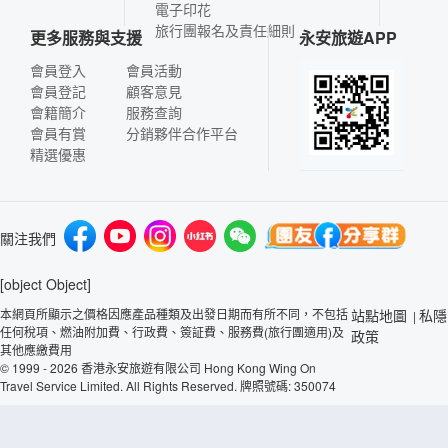
電子印花
旅行團報名及責任細則
更多服務與支援
永安旅遊APP
會員登入
會員活動
會員登記
顧客意見
會籍簡介
服務查詢
會員有賞
分銷夥伴合作平台
精選優惠
關注我們
[object Object]
本網頁所顯示之價格因應產品種類及出發日期而有所不同，不包括
站點地圖
私隱
|
任何稅項、燃油附加費、行政費、簽証費、服務費(旅行團適用)及
政策
其他應繳費用
© 1999 - 2026 香港永安旅遊有限公司 Hong Kong Wing On
Travel Service Limited. All Rights Reserved. 牌照號碼: 350074