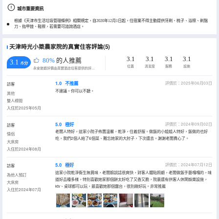
城市重要資訊
根據《天津市生活垃圾管理條例》相關規定，自2020年12月1日起，住宿業不得主動提供牙刷、梳子、浴擦、剃鬚
刀、指甲銼、鞋擦，若需要可諮詢酒店。
天津時光小築農家院的真實住客評論(5)
3.1
3.1
3.1
3.1
80%
的人推薦
3.1
/5分
位置
清潔度
服務
設施
永安旅遊評價由真實酒店住客提供的評價。
1.0
不推薦
評價於：2025年06月03日
訪客
不建議。你可以不聽。
其他
雙人標間
入住於2025年05月
5.0
極好
評價於：2024年09月02日
訪客
老闆人特好，這家小院子佈置温馨，乾淨，住着舒服。做飯的小姐姐人特好，飯做的也好
情侶
吃，我們2個人給了6個菜、難忘她家的大肘子，下次還去。謝謝老闆費心了。
大床房
入住於2024年08月
5.0
極好
評價於：2024年07月12日
訪客
這家小院乾淨衞生無異味，老闆娘説話很爽快，對客人體貼照顧，老闆做飯手藝嘎嘎的，味
為他人預訂
道好品種多樣，特別喜歡她家那個餅太好吃了又香又脆，院裏還有供客人休閑娛樂設施，
大床房
ktv、桌球都可以玩，最喜歡她那個露台，很別緻好玩。非常推薦
入住於2024年07月