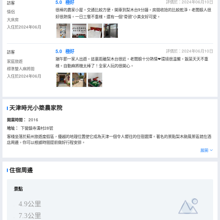
5.0
極好
評價於：2024年06月10日
訪客
很棒的農家小屋。交通比較方便，開車到梨木台9分鐘。房間收拾的比較乾淨。老闆娘人很
情侶
好很熱情。一日三餐不重樣。還有一個“骨頭”小美女好可愛。
大床房
入住於2024年06月
5.0
極好
評價於：2024年06月10日
訪客
端午節一家人出遊。這裏距離梨木台很近。老闆娘十分熱情❤環境很温馨，飯菜天天不重
家庭旅遊
樣。自動麻將機太棒了！全家人玩的很開心。
標準雙人麻將間
入住於2024年06月
天津時光小築農家院
開業時間：
2016
地址：
下營鎮寺溝村28號
客棧坐落於薊州旅遊度假區，優越的地理位置使它成為天津一個令人嚮往的住宿選擇。著名的景點梨木颱風景區就在酒
店周邊，你可以根據時間提前做好行程安排。
酒店對客房的裝飾十分考究，每間設施齊全的客房都配備有空調和房間內高速上網。除此之外，配備有拖鞋和24小時熱
展開
水的浴室是您消除一天疲勞的好地方。
在一天的忙碌後，您可以在酒店盡情的享受各種休閒設施，麻將機，遊戲機，枱球，乒乓球，圍爐煮茶，戶外燒烤，卡
拉OK，露台帳篷，野釣等。
住宿周邊
景點
4.9公里
7.3公里