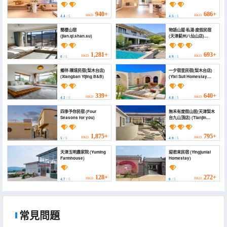
Homestay)
Suites)
940+
686+
HKD
HKD
4.4
/ 5
4.5
/ 5
簡棲山宿
物語山屋·私湯·度假民宿
(jian.qi.shan.su)
(天津薊州八仙山店)
(Story Moutain
Homestay)
1,281+
693+
HKD
HKD
0
/ 5
4.9
/ 5
鄉伴·璞境民宿(梨木台店)
一夕宿里民宿(梨木台店)
(Xiangban Yijing B&B)
(Yixi Suli Homestay
(Limutai Branch))
339+
640+
HKD
HKD
4.2
/ 5
4.8
/ 5
四季予你民宿 (Four
無禾有度假山居(天津梨木
Seasons for you)
台九山頂店) (Tianjin
Yiyou Holiday Mountain
Residence)
1,875+
795+
HKD
HKD
5
/ 5
4.9
/ 5
天津玉明農家院 (Yuming
迎君來民宿 (Yingjunlai
Farmhouse)
Homestay)
128+
272+
HKD
HKD
4.7
/ 5
0
/ 5
常見問題