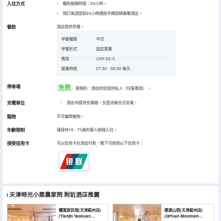
入住方式
櫃枱服務時間：24小時。
預訂後請提前24小時通過手機號碼聯繫酒店。
餐飲
酒店提供早餐。
早餐種類
中式
早餐形式
固定套餐
費用
CNY 20/人
營業時間
07:30 - 08:30 每天
停車場
免费
需預約：酒店附近提供私人（住客專用）
。
充電車位
•
酒店內提供充電樁，交直流複合式充電。
寵物
不可攜帶寵物。
年齡限制
僅接待18 - 70歲的客人辦理入住。
接受信用卡
可以信用卡在酒店付款，閣下可使用以下信用卡：
天津時光小築農家院
附近酒店推薦
耀寬家民宿(天津薊州店)
棲源山宿(天津薊州店)
(Tianjin Yaokuan
(QiYuan Mountain