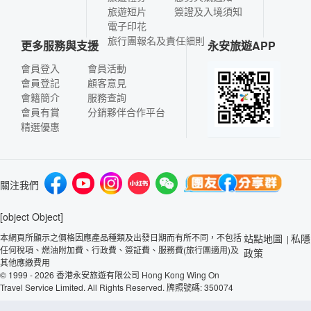
旅遊短片
簽證及入境須知
電子印花
旅行團報名及責任細則
更多服務與支援
永安旅遊APP
會員登入
會員活動
會員登記
顧客意見
會籍簡介
服務查詢
會員有賞
分銷夥伴合作平台
精選優惠
關注我們
[object Object]
本網頁所顯示之價格因應產品種類及出發日期而有所不同，不包括
站點地圖
私隱
|
任何稅項、燃油附加費、行政費、簽証費、服務費(旅行團適用)及
政策
其他應繳費用
© 1999 - 2026 香港永安旅遊有限公司 Hong Kong Wing On
Travel Service Limited. All Rights Reserved. 牌照號碼: 350074