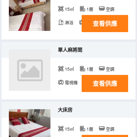
15㎡
1層
空調
查看供應
淋浴
電視機
單人麻將間
15㎡
1層
空調
查看供應
電視機
大床房
15㎡
1層
空調