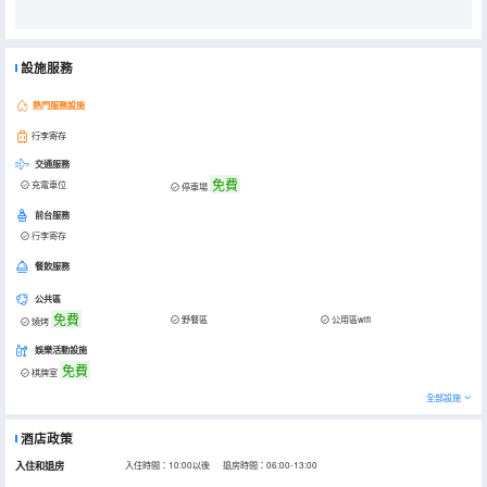
設施服務
熱門服務設施
行李寄存
交通服務
免費
充電車位
停車場
前台服務
行李寄存
餐飲服務
公共區
免費
野餐區
公用區wifi
燒烤
娛樂活動設施
免費
棋牌室
全部設施
酒店政策
入住和退房
入住時間：10:00以後 退房時間：06:00-13:00