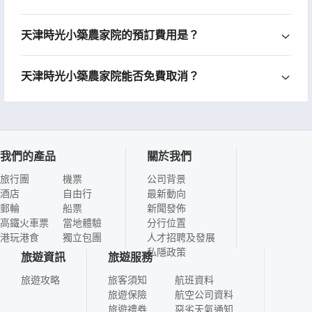
天津時光小築農家院的預訂費用是？
天津時光小築農家院能否免費取消？
我們的產品
關於我們
旅行團
機票
公司背景
酒店
自由行
最新動向
郵輪
船票
新聞發佈
高鐵火車票
當地體驗
分行位置
港玩港食
獨立包團
人才招聘及發展
私隱政策
旅遊資訊
旅遊服務
旅遊攻略
旅客須知
航班資料
旅遊保險
航空公司資料
旅遊禮券
惡劣天氣通知