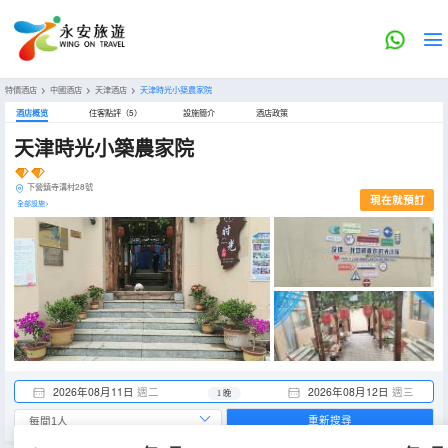
特價酒店
>
中國酒店
>
天津酒店
>
天津時光小築農家院
酒店概览
住客點評（5）
設施簡介
酒店政策
天津時光小築農家院
下營鎮寺溝村28號
現在就預訂
全部設施>
2026年08月11日
週二
2026年08月12日
週三
1 晚
重新搜尋