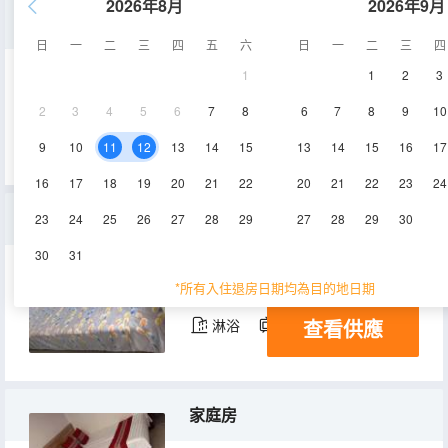
2026年8月
2026年9月
標準四人麻將間
日
一
二
三
四
五
六
日
一
二
三
四
1
1
2
3
15㎡
1層
空調
2
3
4
5
6
7
8
6
7
8
9
10
查看供應
淋浴
電視機
9
10
11
12
13
14
15
13
14
15
16
17
16
17
18
19
20
21
22
20
21
22
23
24
大通鋪四人間
23
24
25
26
27
28
29
27
28
29
30
30
31
15㎡
1層
空調
*所有入住退房日期均為目的地日期
查看供應
淋浴
電視機
家庭房