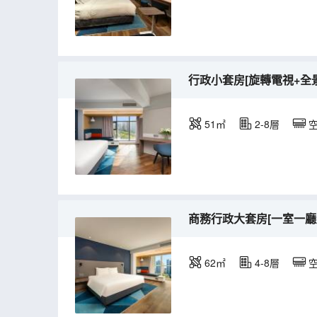
行政小套房[旋轉電視+全
51㎡
2-8層
商務行政大套房[一室一廳
62㎡
4-8層