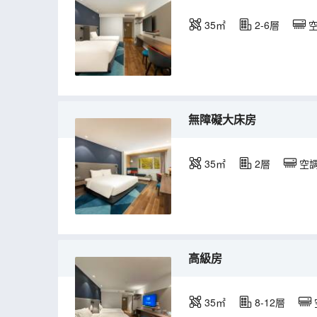
35㎡
2-6層
無障礙大床房
35㎡
2層
空
高級房
35㎡
8-12層