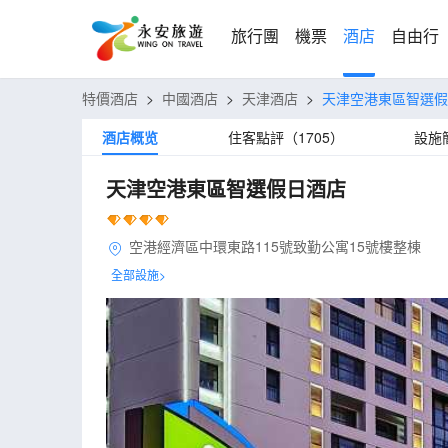
旅行團
機票
酒店
自由行
特價酒店
>
中國酒店
>
天津酒店
>
天津空港東區智選假
酒店概览
住客點評（1705）
設施
天津空港東區智選假日酒店
空港經濟區中環東路115號致勤公寓15號樓整棟
全部設施>