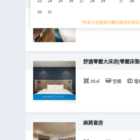
高級雙床房[特大床+超大
23
24
25
26
27
28
29
27
28
30
31
35㎡
7-9層
*所有入住退房日期均為目的地日
舒適零壓大床房[零壓床墊
35㎡
空調
電
麻將套房