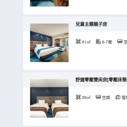
兒童主題親子房
61㎡
6-7層
舒適零壓雙床房[零壓床墊
35㎡
空調
電