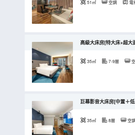
51㎡
空調
電
高級大床房[特大床+超大
35㎡
7-9層
巨幕影音大床房[中置＋低
35㎡
8層
空