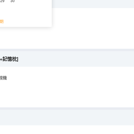
面積]
29
30
空調
電視機
期
+記憶枕]
視機