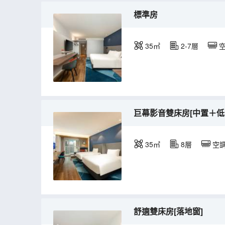
標準房
35㎡
2-7層
巨幕影音雙床房[中置＋低
35㎡
8層
空
舒適雙床房[落地窗]