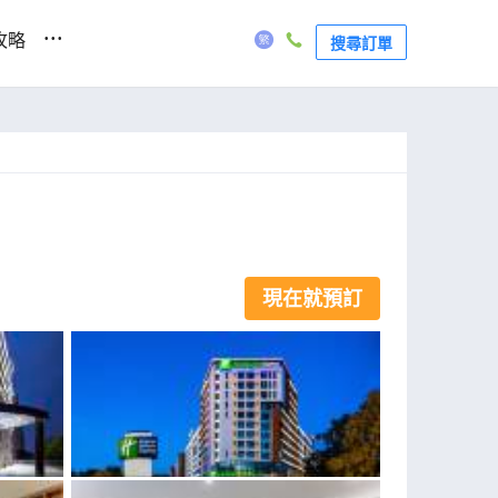
...
攻略
搜尋訂單
現在就預訂