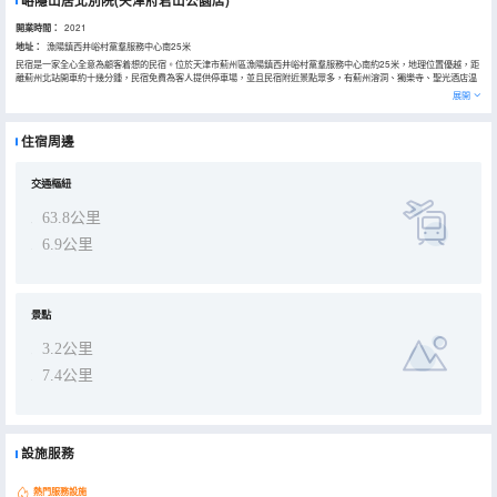
峪隱山居北別院(天津府君山公園店)
開業時間：
2021
地址：
漁陽鎮西井峪村黨羣服務中心南25米
民宿是一家全心全意為顧客着想的民宿。位於天津市薊州區漁陽鎮西井峪村黨羣服務中心南約25米，地理位置優越，距
離薊州北站開車約十幾分鍾，民宿免費為客人提供停車場，並且民宿附近景點眾多，有薊州溶洞、獨樂寺、聖光酒店温
泉等，直線距離近，出行遊玩十分便利。
展開
民宿房間內部基礎設施完善，24小時熱水不限量提供，無線網絡全面覆蓋，床上用品全部採用高質量棉。親子房內還有
兒童娛樂設施，孩子可以在這裏度過一個愉快的時光。民宿提供免費早餐，只為讓您感受到家一樣的温暖。民宿有個超
大庭院，客人們可以在庭院內燒烤，十分愜意。除此之外，民宿附近美食眾多，煎餅果子、十八街麻花等特色美食應有
住宿周邊
盡有，顧客在這裏可以玩的開心，吃的愉快。總而言之，是一家性價比超高的民宿，希望我們的用心服務能讓住店旅客
賓至如歸！
交通樞紐
63.8公里
6.9公里
景點
3.2公里
7.4公里
設施服務
熱門服務設施