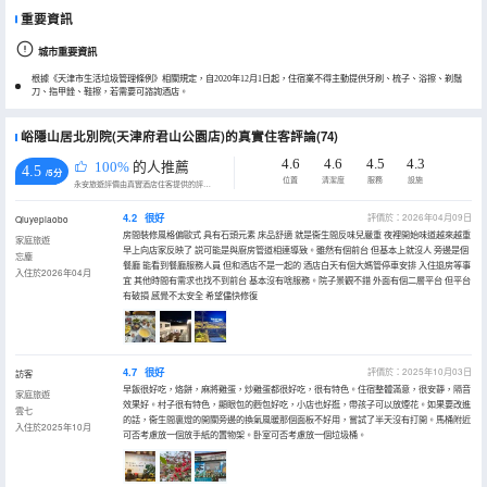
重要資訊
城市重要資訊
根據《天津市生活垃圾管理條例》相關規定，自2020年12月1日起，住宿業不得主動提供牙刷、梳子、浴擦、剃鬚
刀、指甲銼、鞋擦，若需要可諮詢酒店。
峪隱山居北別院(天津府君山公園店)的真實住客評論(74)
4.6
4.6
4.5
4.3
100%
的人推薦
4.5
/5分
位置
清潔度
服務
設施
永安旅遊評價由真實酒店住客提供的評價。
4.2
很好
評價於：2026年04月09日
Qiuyepiaobo
房間裝修風格偏歐式 具有石頭元素 床品舒適 就是衞生間反味兒嚴重 夜裡開始味道越來越重
家庭旅遊
早上向店家反映了 説可能是與廚房管道相連導致。雖然有個前台 但基本上就沒人 旁邊是個
忘塵
餐廳 能看到餐廳服務人員 但和酒店不是一起的 酒店白天有個大媽管停車安排 入住退房等事
入住於2026年04月
宜 其他時間有需求也找不到前台 基本沒有啥服務。院子景觀不錯 外面有個二層平台 但平台
有破損 感覺不太安全 希望儘快修復
4.7
很好
評價於：2025年10月03日
訪客
早飯很好吃，烙餅，麻將雞蛋，炒雞蛋都很好吃，很有特色。住宿整體滿意，很安靜，隔音
家庭旅遊
效果好。村子很有特色，顯眼包的麪包好吃，小店也好逛，帶孩子可以放煙花。如果要改進
雲七
的話，衞生間裏燈的開關旁邊的換氣風暖那個面板不好用，嘗試了半天沒有打開。馬桶附近
入住於2025年10月
可否考慮放一個放手紙的置物架。卧室可否考慮放一個垃圾桶。