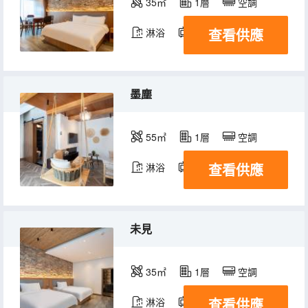
35㎡
1層
空調
查看供應
淋浴
電視機
墨塵
55㎡
1層
空調
查看供應
淋浴
電視機
未見
35㎡
1層
空調
查看供應
淋浴
電視機