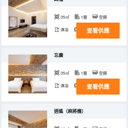
35㎡
1層
空調
查看供應
淋浴
電視機
忘塵
35㎡
1層
空調
查看供應
淋浴
電視機
逍遙（麻將機）