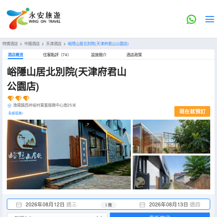
特價酒店
>
中國酒店
>
天津酒店
>
峪隱山居北別院(天津府君山公園店)
酒店概览
住客點評（74）
設施簡介
酒店政策
峪隱山居北別院(天津府君山
公園店)
漁陽鎮西井峪村黨羣服務中心南25米
現在就預訂
全部設施>
2026年08月12日
週三
2026年08月13日
週四
1 晚