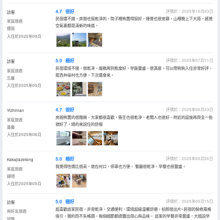
4.7
很好
評價於：2025年10月03日
訪客
民宿還不錯，房間也挺乾淨的，院子裡佈置得挺好，睡覺也很安靜，山裡晚上下大雨，感覺
家庭旅遊
空氣裏都是清新的味道。
煙雨
入住於2025年09月
5.0
極好
評價於：2025年07月11日
訪客
民宿環境不錯，很乾凈，服務周到態度好，早飯豐盛，很滿意，可以帶狗狗入住非常好評，
家庭旅遊
逛西井峪村也方便，下次還會來。
忘塵
入住於2025年05月
4.7
很好
評價於：2025年06月23日
Yizhinian
房間佈置的很雅緻，大家都很喜歡，衞生也很乾凈，老闆人也很好，附近的設施再齊全一些
家庭旅遊
就好了。總的來説住的舒服
墨塵
入住於2025年06月
5.0
極好
評價於：2025年05月26日
Kakajiazetong
我覺得性價比很高。就在村口。停車也方便。 餐廳很乾凈。早餐也很豐盛。
家庭旅遊
歸隱
入住於2025年05月
5.0
極好
評價於：2025年05月15日
訪客
超喜歡這家民宿，非常乾淨，交通便利，環境超級温馨舒適，拍照很出片~民宿的裝修風格
與好友旅遊
吸引，簡約而不失格調，每個細節都透露出用心與品味。 這家的早餐非常豐盛，大姐説早
詩雅