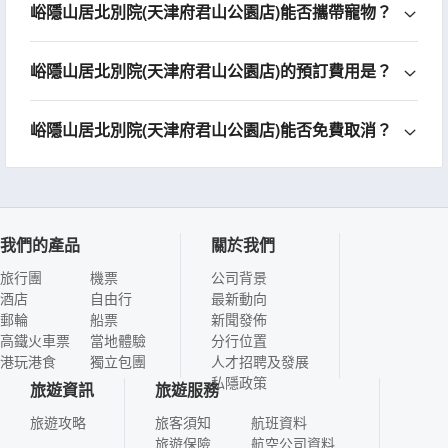
峪隱山居北別院(天津府君山公園店)能否攜帶寵物？
峪隱山居北別院(天津府君山公園店)的預訂費用是？
峪隱山居北別院(天津府君山公園店)能否免費取消？
我們的產品
關於我們
旅行團
機票
公司背景
酒店
自由行
最新動向
郵輪
船票
新聞發佈
高鐵火車票
當地體驗
分行位置
港玩港食
獨立包團
人才招聘及發展
私隱政策
旅遊資訊
旅遊服務
旅遊攻略
旅客須知
航班資料
旅遊保險
航空公司資料