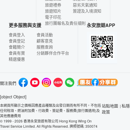
旅遊禮券
惡劣天氣通知
旅遊短片
簽證及入境須知
電子印花
旅行團報名及責任細則
更多服務與支援
永安旅遊APP
會員登入
會員活動
會員登記
顧客意見
會籍簡介
服務查詢
會員有賞
分銷夥伴合作平台
精選優惠
關注我們
[object Object]
本網頁所顯示之價格因應產品種類及出發日期而有所不同，不包括
站點地圖
私隱
|
任何稅項、燃油附加費、行政費、簽証費、服務費(旅行團適用)及
政策
其他應繳費用
© 1999 - 2026 香港永安旅遊有限公司 Hong Kong Wing On
Travel Service Limited. All Rights Reserved. 牌照號碼: 350074