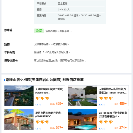
早餐形式
固定套餐
費用
CNY 20/人
營業時間
08:00 - 09:00 週末，08:30 - 09:30 週一
至週五
停車場
免费
酒店內提供公共停車場
。
寵物
允許攜帶寵物，不收取額外費用。
年齡限制
僅接待18 - 90歲的客人辦理入住。
接受信用卡
可以信用卡在酒店付款，閣下可使用以下信用卡：
峪隱山居北別院(天津府君山公園店)
附近酒店推薦
天津秋鳴居民宿(西井峪店)
天津霍比特人小屋民宿(西
(Qiumingju
井峪店) (Tianjin hobbit
Guesthouse)
cabin B & B (xijingyu
store))
309+
480+
HKD
HKD
4.9
/ 5
4.9
/ 5
棲峪·七遇民宿(西井峪店)
La Toscane托斯卡納民宿
(QIYU PERIOD
(天津西井峪店) (La
ENCOUNTER)
Toscane Tuscany
Homestay Tianjin
Xijingxuan)
607+
574+
HKD
HKD
4.9
/ 5
4.7
/ 5