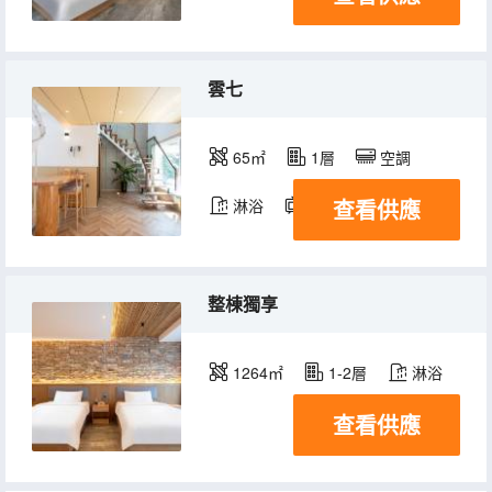
雲七
65㎡
1層
空調
查看供應
淋浴
電視機
整棟獨享
1264㎡
1-2層
淋浴
查看供應