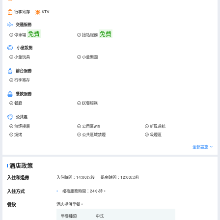
行李寄存
KTV
交通服務
免費
免費
停車場
接站服務
小童設施
小童玩具
小童樂園
前台服務
行李寄存
餐飲服務
餐廳
送餐服務
公共區
無煙樓層
公用區wifi
新風系統
燒烤
公共區域禁煙
吸煙區
全部設施
酒店政策
入住和退房
入住時間：14:00以後 退房時間：12:00以前
入住方式
櫃枱服務時間：24小時。
餐飲
酒店提供早餐。
早餐種類
中式