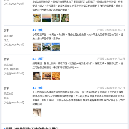
上6點就開始熬粥，把米的油都熬出來了 黏黏糊糊的 太好喝了。晚班大姐非常熱情，也很
入住於2025年05月
健談。總之，非常滿意，必須五星! ps. 店家非常熱情的借給我們了自用的電動車，騎着小
電動在村裡轉悠悠的感覺真的很爽。
4.2
很好
評價於：2025年05月07日
訪客
小院環境不錯 ，有天台，有燒烤，所處位置也很安靜，美中不足的是停車場是公用的，週
家庭旅遊
末人多時不好停車，需早來
未見
入住於2025年04月
5.0
極好
評價於：2025年04月22日
訪客
總的來説，性價比很高，停車方便，就在西井峪文化村入口，寵物友好～ 晚飯不出門，酒
家庭旅遊
店可點餐送房間吃，牛排和薯條意外好吃～～
逍遙（麻將機）
入住於2025年04月
4.2
很好
評價於：2025年04月21日
訪客
上山的路程因為路邊違停的問題完全堵死不動 一個小時通過200米的路程 入住之後覺得房
家庭旅遊
間還不錯 庭院也ok 就是房間沙發靠墊看上去不那麼乾淨 去衞生間洗手走到跟前才看見洗手
墨塵
池裡趴一衹壁虎 嚇我一大跳 早飯很不錯 中晚飯衹有漢堡薯條烤肉這類 我們又開車下山去吃
入住於2025年04月
的其他的