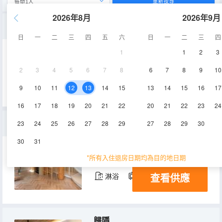
重新搜尋
2026年8月
2026年9月
煙雨
日
一
二
三
四
五
六
日
一
二
三
四
1
1
2
3
55㎡
1層
空調
2
3
4
5
6
7
8
6
7
8
9
10
查看供應
淋浴
電視機
9
10
11
12
13
14
15
13
14
15
16
17
16
17
18
19
20
21
22
20
21
22
23
24
詩雅
23
24
25
26
27
28
29
27
28
29
30
30
31
65㎡
1層
空調
*所有入住退房日期均為目的地日期
查看供應
淋浴
電視機
歸隱