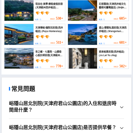
琯自在·美學·療愈度假民宿
石徑雲居(天津西井峪文化
(天津薊州西井峪店)
藝術村鷹嘴崖店) (Shijing
(Guanzizai-aestheics-
Yunju Hotel (Tianjin
Homestay)
Xijingyu))
530+
605+
HKD
HKD
4.9
/ 5
4.8
/ 5
天津璞峪·倆院兒民宿(西井
望山·隱奢私湯民宿(天津西
峪店) (Puyu Homestay)
井峪店) (Wangshan
Private Tang Homestay
(Tianjin Xijingyu
Branch))
511+
681+
HKD
HKD
4.6
/ 5
4.8
/ 5
吾之鄉・七重院・山棲愈
君來峪景民宿(西井峪店)
心設計師民宿(天津薊州店)
(Ju Lai Yu Jing)
(My Hometown
Qizhongyuan Designer
B&B (Tianjin Jizhou
770+
502+
HKD
HKD
4.8
/ 5
3
/ 5
Branch))
常見問題
峪隱山居北別院(天津府君山公園店)的入住和退房時
間是什麼？
峪隱山居北別院(天津府君山公園店)是否提供早餐？