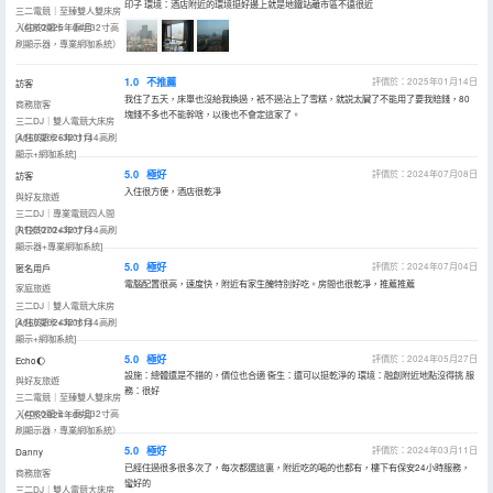
印子 環境：酒店附近的環境挺好邊上就是地鐵站離市區不遠很近
三二電競｜至臻雙人雙床房
（4060顯卡，泰坦32寸高
入住於2025年04月
刷顯示器，專業網咖系統）
1.0
不推薦
評價於：2025年01月14日
訪客
我住了五天，床單也沒給我換過，衹不過沾上了雪糕，就説太臟了不能用了要我賠錢，80
商務旅客
塊錢不多也不能幹啥，以後也不會定這家了。
三二DJ｜雙人電競大床房
[4060顯卡+32寸144高刷
入住於2025年01月
顯示+網咖系統]
5.0
極好
評價於：2024年07月08日
訪客
入住很方便，酒店很乾凈
與好友旅遊
三二DJ｜專業電競四人間
[RTX3070+32寸144高刷
入住於2024年07月
顯示器+專業網咖系統]
5.0
極好
評價於：2024年07月04日
匿名用戶
電腦配置很高，速度快，附近有家生醃特別好吃。房間也很乾凈，推薦推薦
家庭旅遊
三二DJ｜雙人電競大床房
[4060顯卡+32寸144高刷
入住於2024年06月
顯示+網咖系統]
5.0
極好
評價於：2024年05月27日
Echo🌔
設施：總體還是不錯的，價位也合適 衞生：還可以挺乾淨的 環境：融創附近地點沒得挑 服
與好友旅遊
務：很好
三二電競｜至臻雙人雙床房
（4060顯卡，泰坦32寸高
入住於2024年05月
刷顯示器，專業網咖系統）
5.0
極好
評價於：2024年03月11日
Danny
已經住過很多很多次了，每次都選這裏，附近吃的喝的也都有，樓下有保安24小時服務，
商務旅客
蠻好的
三二DJ｜雙人電競大床房