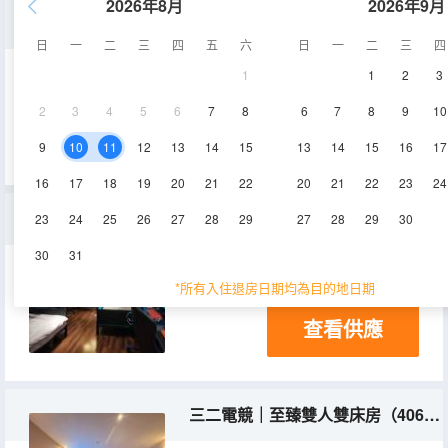
2026年8月
2026年9月
電競雙人間巨幕間【RTX4060/32寸高刷顯示器/專業網咖系統】
日
一
二
三
四
五
六
日
一
二
三
四
1
1
2
3
55㎡
空調
2
3
4
5
6
7
8
6
7
8
9
10
查看供應
9
10
11
12
13
14
15
13
14
15
16
17
16
17
18
19
20
21
22
20
21
22
23
24
三二DJ｜電競暢玩三人間[3060，3070顯卡+32寸高刷顯示器+專業網咖系統]
23
24
25
26
27
28
29
27
28
29
30
30
31
50-55㎡
2層
空調
*所有入住退房日期均為目的地日期
查看供應
三二電競｜至臻雙人雙床房（4060顯卡，泰坦32寸高刷顯示器，專業網咖系統）