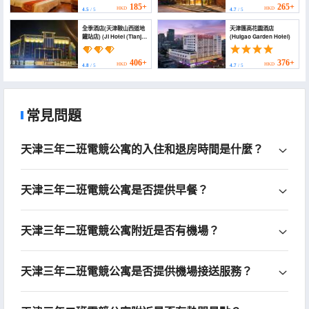
Subway Station Store))
Subway Station Tianjin
185+
265+
HKD
HKD
4.5
/ 5
4.7
/ 5
University))
全季酒店(天津鞍山西道地
天津匯高花園酒店
鐵站店) (JI Hotel (Tianjin
(Huigao Garden Hotel)
Anshan Xidao Subway
Station))
406+
376+
HKD
HKD
4.8
/ 5
4.7
/ 5
常見問題
天津三年二班電競公寓的入住和退房時間是什麼？
天津三年二班電競公寓是否提供早餐？
天津三年二班電競公寓附近是否有機場？
天津三年二班電競公寓是否提供機場接送服務？