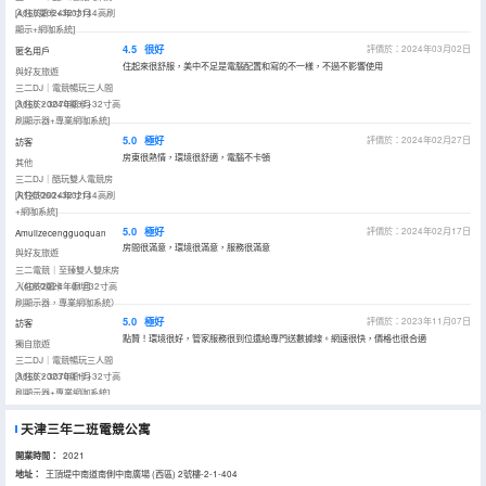
[4060顯卡+32寸144高刷
入住於2024年03月
顯示+網咖系統]
4.5
很好
評價於：2024年03月02日
匿名用戶
住起來很舒服，美中不足是電腦配置和寫的不一樣，不過不影響使用
與好友旅遊
三二DJ｜電競暢玩三人間
[3060，3070顯卡+32寸高
入住於2024年03月
刷顯示器+專業網咖系統]
5.0
極好
評價於：2024年02月27日
訪客
房東很熱情，環境很舒適，電腦不卡頓
其他
三二DJ｜酷玩雙人電競房
[RTX3060+32寸144高刷
入住於2024年02月
+網咖系統]
5.0
極好
評價於：2024年02月17日
Amulizecengguoquan
房間很滿意，環境很滿意，服務很滿意
與好友旅遊
三二電競｜至臻雙人雙床房
（4060顯卡，泰坦32寸高
入住於2024年01月
刷顯示器，專業網咖系統）
5.0
極好
評價於：2023年11月07日
訪客
點贊！環境很好，管家服務很到位還給專門送數據線。網速很快，價格也很合適
獨自旅遊
三二DJ｜電競暢玩三人間
[3060，3070顯卡+32寸高
入住於2023年11月
刷顯示器+專業網咖系統]
天津三年二班電競公寓
開業時間：
2021
地址：
王頂堤中南道南側中南廣場 (西區) 2號樓-2-1-404