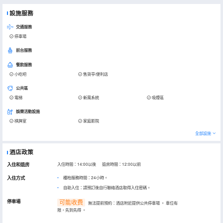
設施服務
交通服務
停車場
前台服務
餐飲服務
小吃吧
售貨亭/便利店
公共區
電梯
新風系統
吸煙區
娛樂活動設施
棋牌室
家庭影院
全部設施
酒店政策
入住和退房
入住時間：14:00以後 退房時間：12:00以前
入住方式
櫃枱服務時間：24小時。
自助入住：請預訂後自行聯絡酒店取得入住密碼。
停車場
可能收费
無法提前預約：酒店附近提供公共停車場
。
車位有
限，先到先得
。