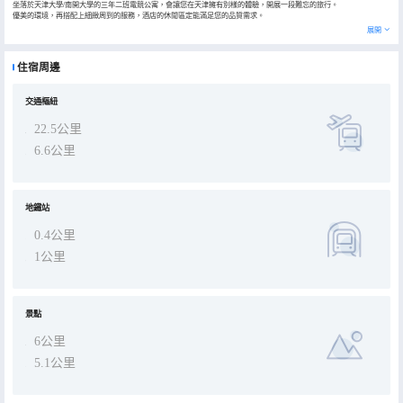
坐落於天津大學/南開大學的三年二班電競公寓，會讓您在天津擁有別樣的體驗，開展一段難忘的旅行。
優美的環境，再搭配上細緻周到的服務，酒店的休閒區定能滿足您的品質需求。
展開
住宿周邊
交通樞紐
22.5公里
6.6公里
地鐵站
0.4公里
1公里
景點
6公里
5.1公里