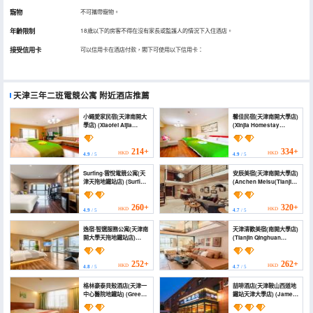
寵物
不可攜帶寵物。
年齡限制
18歲以下的房客不得在沒有家長或監護人的情況下入住酒店。
接受信用卡
可以信用卡在酒店付款，閣下可使用以下信用卡：
天津三年二班電競公寓
附近酒店推薦
小蠅愛家民宿(天津南開大
馨佳民宿(天津南開大學店)
學店) (Xiaofei Aijia
(Xinjia Homestay
Homestay (Tianjin
(Tianjin Nankai
Nankai University))
University))
214+
334+
HKD
HKD
4.9
/ 5
4.9
/ 5
Surfing·雲悅電競公寓(天
安辰美宿(天津南開大學店)
津天拖地鐵站店) (Surfing
(Anchen Meisu(Tianjin
Yunyue Electrical
Nankai University
Sports Apartment
Store))
(Tianjin Tiantuo Subway
260+
320+
HKD
HKD
4.9
/ 5
4.7
/ 5
Station Branch))
逸宿·智選服務公寓(天津南
天津清歡美宿(南開大學店)
開大學天拖地鐵站店)
(Tianjin Qinghuan
(Yisu Smart Service
Meisu (Nankai
Apartment (Tianjin
University Branch))
Nankai University
252+
262+
HKD
HKD
4.8
/ 5
4.7
/ 5
Tiantuo Subway
Station))
格林豪泰貝殼酒店(天津一
喆啡酒店(天津鞍山西道地
中心醫院地鐵站) (Green
鐵站天津大學店) (James
Tree Shell Inn (Tianjin
Joyce Coffetel Hotel
Central Hospital
(Tianjin Anshan Xidao