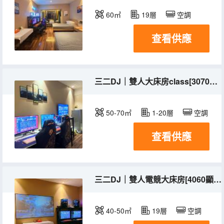
60㎡
19層
空調
查看供應
三二DJ｜雙人大床房class[3070顯卡+泰坦32寸高刷顯示器+專業網咖系統]
50-70㎡
1-20層
空調
查看供應
三二DJ｜雙人電競大床房[4060顯卡+32寸144高刷顯示+網咖系統]
40-50㎡
19層
空調