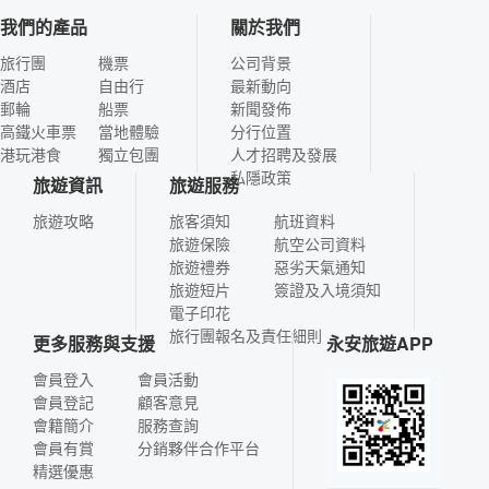
我們的產品
關於我們
旅行團
機票
公司背景
酒店
自由行
最新動向
郵輪
船票
新聞發佈
高鐵火車票
當地體驗
分行位置
港玩港食
獨立包團
人才招聘及發展
私隱政策
旅遊資訊
旅遊服務
旅遊攻略
旅客須知
航班資料
旅遊保險
航空公司資料
旅遊禮券
惡劣天氣通知
旅遊短片
簽證及入境須知
電子印花
旅行團報名及責任細則
更多服務與支援
永安旅遊APP
會員登入
會員活動
會員登記
顧客意見
會籍簡介
服務查詢
會員有賞
分銷夥伴合作平台
精選優惠