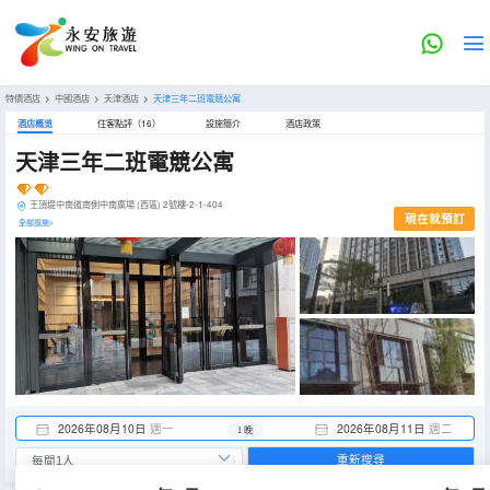
特價酒店
>
中國酒店
>
天津酒店
>
天津三年二班電競公寓
酒店概览
住客點評（16）
設施簡介
酒店政策
天津三年二班電競公寓
王頂堤中南道南側中南廣場 (西區) 2號樓-2-1-404
現在就預訂
全部設施>
2026年08月10日
週一
2026年08月11日
週二
1 晚
重新搜尋