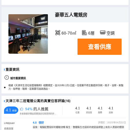
豪華五人電競房
60-70㎡
6層
空調
查看供應
重要資訊
城市重要資訊
根據《天津市生活垃圾管理條例》相關規定，自2020年12月1日起，住宿業不得主動提供牙刷、梳子、浴擦、剃鬚
刀、指甲銼、鞋擦，若需要可諮詢酒店。
天津三年二班電競公寓的真實住客評論(16)
4.1
4.1
4.1
4.1
94%
的人推薦
4.1
/5分
位置
清潔度
服務
設施
永安旅遊評價由真實酒店住客提供的評價。
4.0
很好
評價於：2025年04月22日
Liliqiyuan
設施：電腦配置挺好的體驗流暢 衞生：整體衞生也挺好的就是鼠標墊上有別人燙過的煙頭
商務旅客